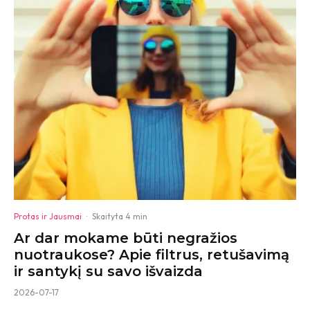
Protas ir Jausmai
·
Skaityta 4 min
Ar dar mokame būti negražios
nuotraukose? Apie filtrus, retušavimą
ir santykį su savo išvaizda
2026-07-17