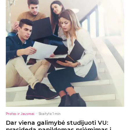
Protas ir Jausmai
·
Skaityta 1 min
Dar viena galimybė studijuoti VU:
prasideda papildomas priėmimas į