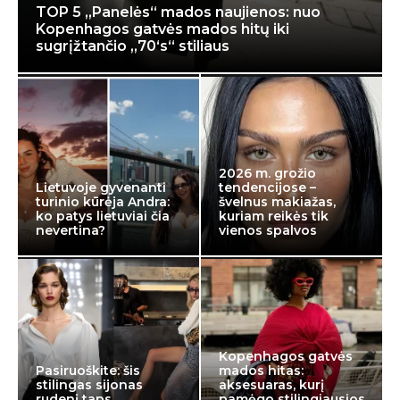
TOP 5 „Panelės“ mados naujienos: nuo
Kopenhagos gatvės mados hitų iki
sugrįžtančio „70‘s“ stiliaus
2026 m. grožio
Lietuvoje gyvenanti
tendencijose –
turinio kūrėja Andra:
švelnus makiažas,
ko patys lietuviai čia
kuriam reikės tik
nevertina?
vienos spalvos
Kopenhagos gatvės
Pasiruoškite: šis
mados hitas:
stilingas sijonas
aksesuaras, kurį
rudenį taps
pamėgo stilingiausios