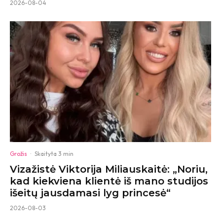
2026-08-04
Grožis
·
Skaityta 3 min
Vizažistė Viktorija Miliauskaitė: „Noriu,
kad kiekviena klientė iš mano studijos
išeitų jausdamasi lyg princesė“
2026-08-03