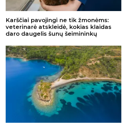
Karščiai pavojingi ne tik žmonėms:
veterinarė atskleidė, kokias klaidas
daro daugelis šunų šeimininkų