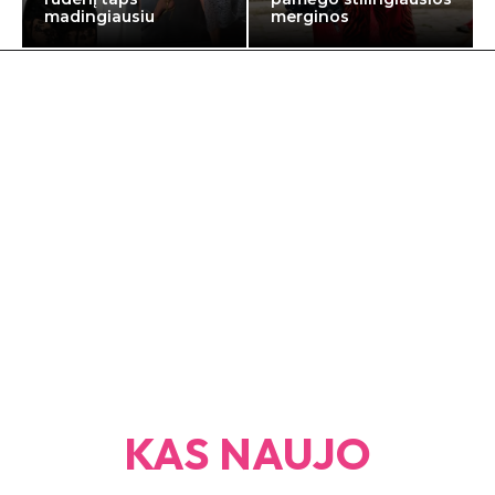
madingiausiu
merginos
KAS NAUJO