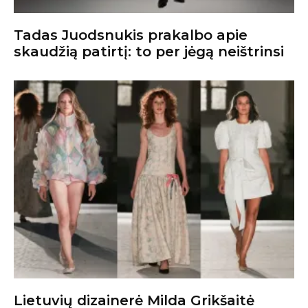
Tadas Juodsnukis prakalbo apie
skaudžią patirtį: to per jėgą neištrinsi
Lietuvių dizainerė Milda Grikšaitė