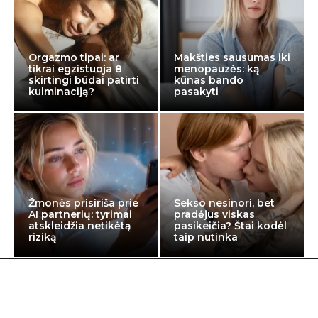
Orgazmo tipai: ar
Makšties sausumas iki
tikrai egzistuoja 8
menopauzės: ką
skirtingi būdai patirti
kūnas bando
kulminaciją?
pasakyti
Žmonės prisiriša prie
Sekso nesinori, bet
AI partnerių: tyrimai
pradėjus viskas
atskleidžia netikėtą
pasikeičia? Štai kodėl
riziką
taip nutinka