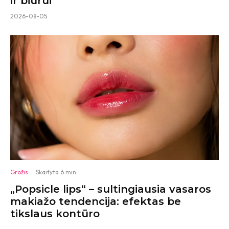
ir biurui
2026-08-05
Grožis
·
Skaityta 6 min
„Popsicle lips“ – sultingiausia vasaros
makiažo tendencija: efektas be
tikslaus kontūro