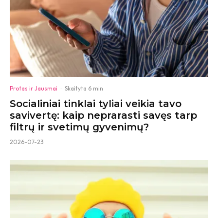
Protas ir Jausmai
·
Skaityta 6 min
Socialiniai tinklai tyliai veikia tavo
savivertę: kaip neprarasti savęs tarp
filtrų ir svetimų gyvenimų?
2026-07-23