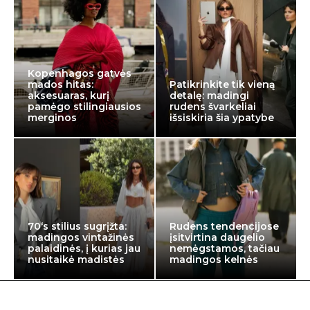
Kopenhagos gatvės
mados hitas:
Patikrinkite tik vieną
aksesuaras, kurį
detalę: madingi
pamėgo stilingiausios
rudens švarkeliai
merginos
išsiskiria šia ypatybe
70‘s stilius sugrįžta:
Rudens tendencijose
madingos vintažinės
įsitvirtina daugelio
palaidinės, į kurias jau
nemėgstamos, tačiau
nusitaikė madistės
madingos kelnės