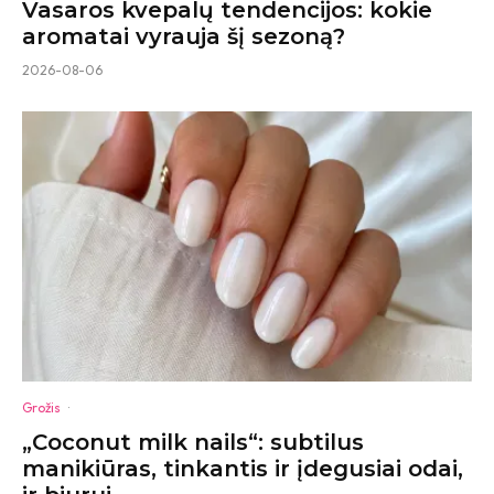
Vasaros kvepalų tendencijos: kokie
aromatai vyrauja šį sezoną?
2026-08-06
Grožis
·
„Coconut milk nails“: subtilus
manikiūras, tinkantis ir įdegusiai odai,