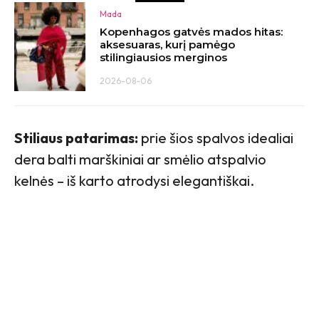
Mada
Kopenhagos gatvės mados hitas:
aksesuaras, kurį pamėgo
stilingiausios merginos
2026-08-06
Stiliaus patarimas:
prie šios spalvos idealiai
dera balti marškiniai ar smėlio atspalvio
kelnės – iš karto atrodysi elegantiškai.