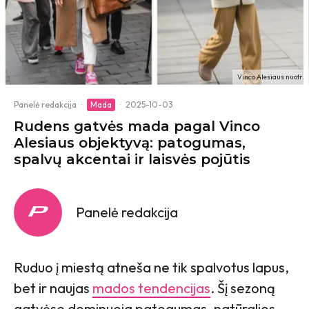
Vinco Alesiaus nuotr.
Panelė redakcija
·
Mada
·
2025-10-03
Rudens gatvės mada pagal Vinco
Alesiaus objektyvą: patogumas,
spalvų akcentai ir laisvės pojūtis
Panelė redakcija
Ruduo į miestą atneša ne tik spalvotus lapus,
bet ir naujas
mados tendencijas
. Šį sezoną
gatvėse dominuoja patogumas, natūralios