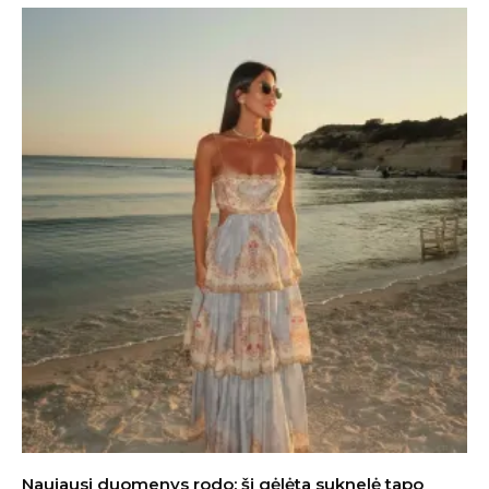
Naujausi duomenys rodo: ši gėlėta suknelė tapo