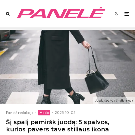
Juoda spalva / Shutterstock
Panelė redakcija
·
Mada
·
2025-10-03
Šį spalį pamiršk juodą: 5 spalvos,
kurios pavers tave stiliaus ikona