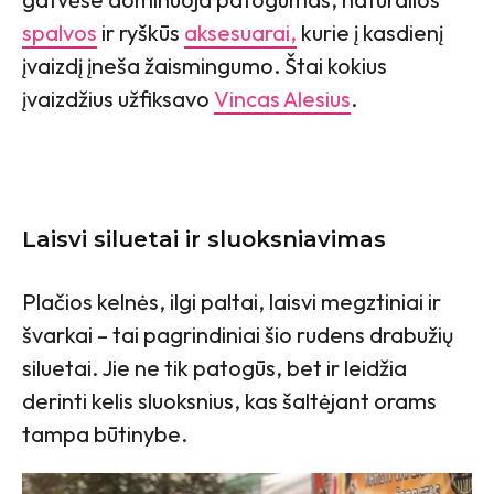
spalvos
ir ryškūs
aksesuarai,
kurie į kasdienį
įvaizdį įneša žaismingumo. Štai kokius
įvaizdžius užfiksavo
Vincas Alesius
.
Laisvi siluetai ir sluoksniavimas
Plačios kelnės, ilgi paltai, laisvi megztiniai ir
švarkai – tai pagrindiniai šio rudens drabužių
siluetai. Jie ne tik patogūs, bet ir leidžia
derinti kelis sluoksnius, kas šaltėjant orams
tampa būtinybe.