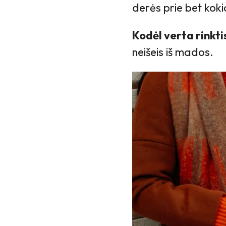
derės prie bet koki
Kodėl verta rinkti
neišeis iš mados.