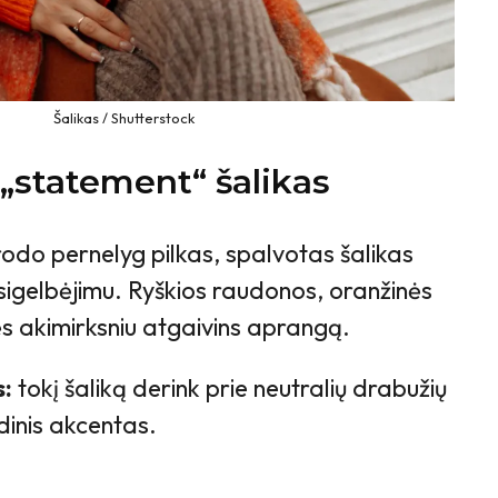
Šalikas / Shutterstock
 „statement“ šalikas
odo pernelyg pilkas, spalvotas šalikas
išsigelbėjimu. Ryškios raudonos, oranžinės
ės akimirksniu atgaivins aprangą.
s:
tokį šaliką derink prie neutralių drabužių
ndinis akcentas.