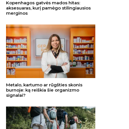
Kopenhagos gatvės mados hitas:
aksesuaras, kurį pamėgo stilingiausios
merginos
Metalo, kartumo ar rūgšties skonis
burnoje: ką reiškia šie organizmo
signalai?