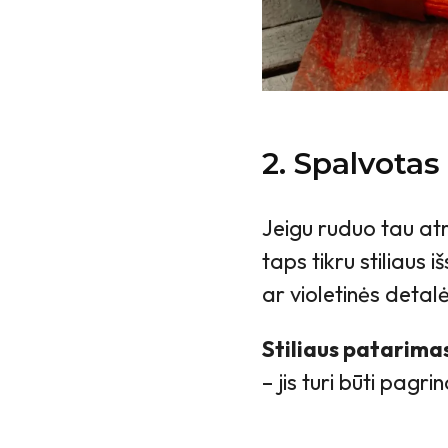
2. Spalvotas
Jeigu ruduo tau atr
taps tikru stiliaus 
ar violetinės detal
Stiliaus patarima
– jis turi būti pagri