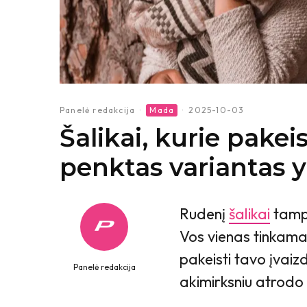
Panelė redakcija
·
Mada
·
2025-10-03
Šalikai, kurie pakeis
penktas variantas
Rudenį
šalikai
tampa
Vos vienas tinkamai
pakeisti tavo įvaiz
Panelė redakcija
akimirksniu atrod