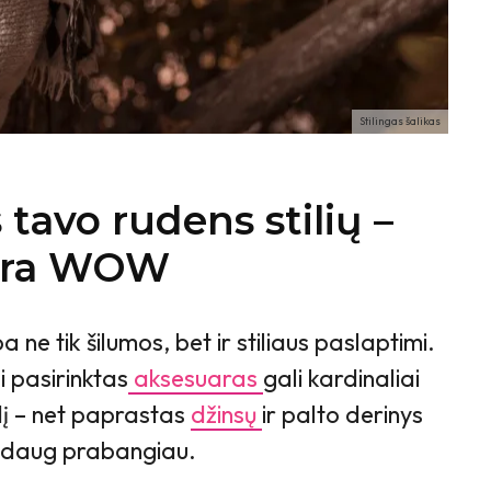
Stilingas šalikas
 tavo rudens stilių –
 yra WOW
 ne tik šilumos, bet ir stiliaus paslaptimi.
 pasirinktas
aksesuaras
gali kardinaliai
dį – net paprastas
džinsų
ir palto derinys
o daug prabangiau.