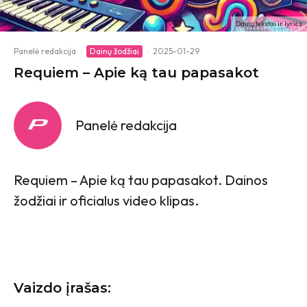
Dainų tekstai ir lyrics
Panelė redakcija
·
Dainų žodžiai
·
2025-01-29
Requiem – Apie ką tau papasakot
Panelė redakcija
Requiem – Apie ką tau papasakot. Dainos
žodžiai ir oficialus video klipas.
Vaizdo įrašas: