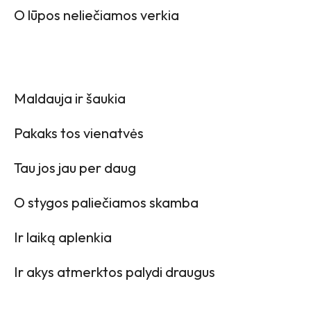
O lūpos neliečiamos verkia
Maldauja ir šaukia
Pakaks tos vienatvės
Tau jos jau per daug
O stygos paliečiamos skamba
Ir laiką aplenkia
Ir akys atmerktos palydi draugus