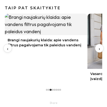
TAIP PAT SKAITYKITE
Brangi naujakurių klaida: apie vandens
filtrus pagalvojama tik paleidus vandenį
‹
›
Vasaros s
įvaizdį
Share