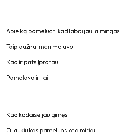
Apie ką pameluoti kad labai jau laimingas
Taip dažnai man melavo
Kad ir pats įpratau
Pamelavo ir tai
Kad kadaise jau gimęs
O laukiu kas pameluos kad miriau