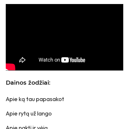
Dainos žodžiai:
Apie ką tau papasakot
Apie rytą už lango
Apie naktį ir vėją