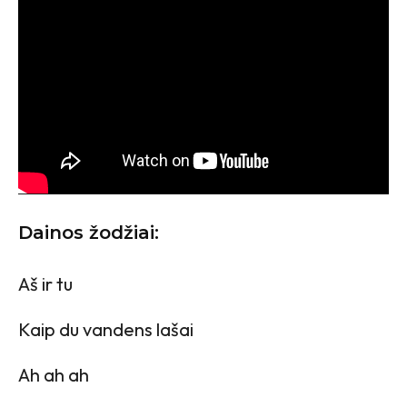
Dainos žodžiai:
Aš ir tu
Kaip du vandens lašai
Ah ah ah