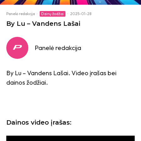
Panelė redakcija
·
Dainų žodžiai
·
2025-01-28
By Lu – Vandens Lašai
Panelė redakcija
By Lu – Vandens Lašai. Video įrašas bei
dainos žodžiai.
Dainos video įrašas: