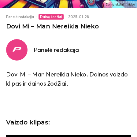
Dainų tekstai ir video
Panelė redakcija
·
Dainų žodžiai
·
2025-01-28
Dovi Mi – Man Nereikia Nieko
Panelė redakcija
Dovi Mi – Man Nereikia Nieko. Dainos vaizdo
klipas ir dainos žodžiai.
Vaizdo klipas: