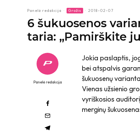
Panelė redakcija
·
Grožis
·
2018-02-07
6 šukuosenos varian
taria: „Pamirškite j
Jokia paslaptis, j
bei atspalvis garan
šukuosenų variantai
Panelė redakcija
Vienas užsienio gro
vyriškosios auditor
merginų šukuosenas