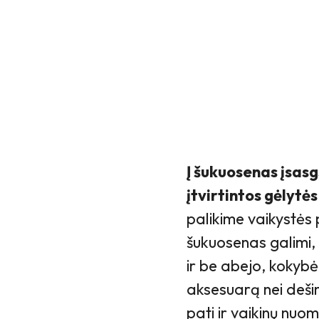
Į šukuosenas įsasgs
įtvirtintos gėlytės
palikime vaikystės 
šukuosenas galimi, 
ir be abejo, kokybė.
aksesuarą nei dešim
pati ir vaikinų nuo