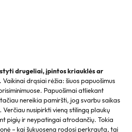
tyti drugeliai, įpintos kriauklės ar
. Vaikinai drąsiai rėžia: šiuos papuošimus
prisiminimuose. Papuošimai atliekant
tačiau nereikia pamiršti, jog svarbu saikas
 Verčiau nusipirkti vieną stilingą plaukų
t pigių ir neypatingai atrodančių. Tokia
monė – kai šukuosena rodosi perkrauta, tai