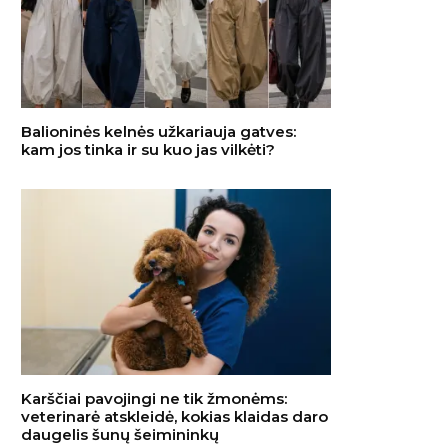
Balioninės kelnės užkariauja gatves:
kam jos tinka ir su kuo jas vilkėti?
 29, 2017 at 11:31am PST
Karščiai pavojingi ne tik žmonėms:
veterinarė atskleidė, kokias klaidas daro
daugelis šunų šeimininkų