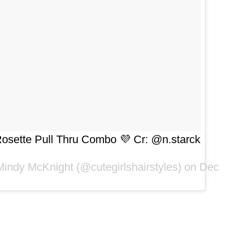
Rosette Pull Thru Combo 💜 Cr: @n.starck
Mindy McKnight
(@cutegirlshairstyles) on Dec