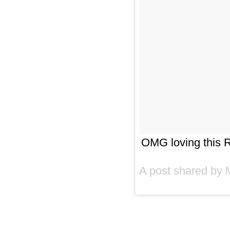
OMG loving this 
A post shared by