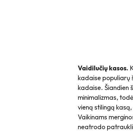
Vaidilučių kasos.
K
kadaise populiarų 
kadaise. Šiandien 
minimalizmas, todėl
vieną stilingą kasą, 
Vaikinams merginos
neatrodo patraukli