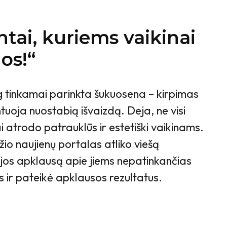
tai, kuriems vaikinai
uos!“
og tinkamai parinkta šukuosena – kirpimas
tuoja nuostabią išvaizdą. Deja, ne visi
 atrodo patrauklūs ir estetiški vaikinams.
žio naujienų portalas atliko viešą
ijos apklausą apie jiems nepatinkančias
 ir pateikė apklausos rezultatus.