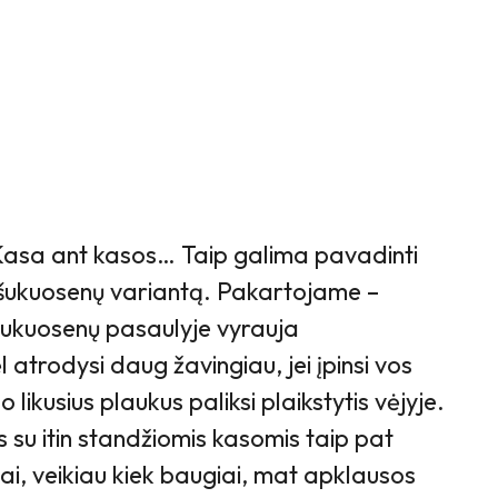
asa ant kasos… Taip galima pavadinti
šukuosenų variantą. Pakartojame –
šukuosenų pasaulyje vyrauja
 atrodysi daug žavingiau, jei įpinsi vos
o likusius plaukus paliksi plaikstytis vėjyje.
 su itin standžiomis kasomis taip pat
ai, veikiau kiek baugiai, mat apklausos