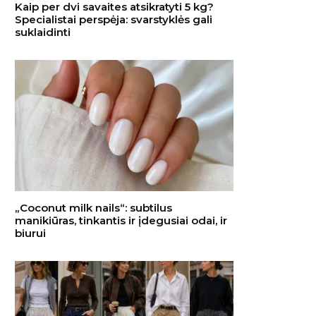
Kaip per dvi savaites atsikratyti 5 kg?
Specialistai perspėja: svarstyklės gali
suklaidinti
„Coconut milk nails“: subtilus
manikiūras, tinkantis ir įdegusiai odai, ir
biurui