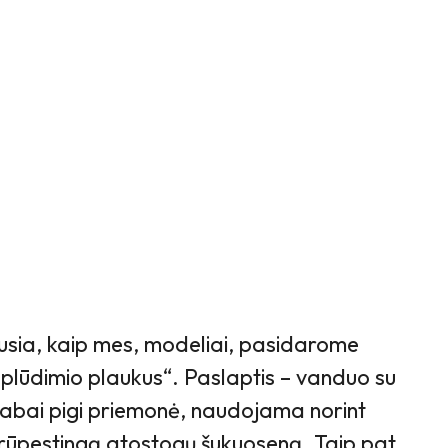
sia, kaip mes, modeliai, pasidarome
lūdimio plaukus“. Paslaptis – vanduo su
r labai pigi priemonė, naudojama norint
nerūpestingą atostogų šukuoseną. Taip pat