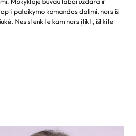
imi. Mokykloje buvau labai uždara ir
tapti palaikymo komandos dalimi, nors iš
ukė. Nesistenkite kam nors įtikti, išlikite