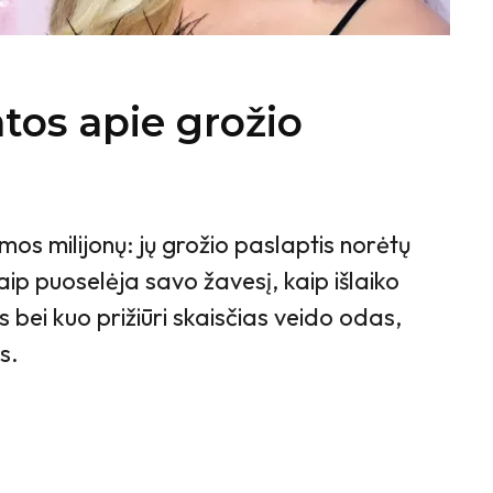
tos apie grožio
os milijonų: jų grožio paslaptis norėtų
Kaip puoselėja savo žavesį, kaip išlaiko
 bei kuo prižiūri skaisčias veido odas,
s.