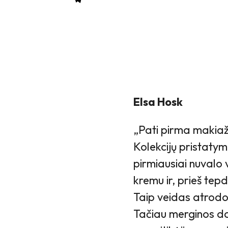
Elsa Hosk
„Pati pirma makiaž
Kolekcijų pristaty
pirmiausiai nuvalo
kremu ir, prieš te
Taip veidas atrodo n
Tačiau merginos daž