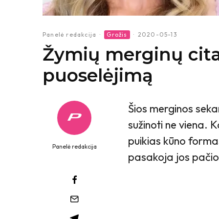
Panelė redakcija
·
Grožis
·
2020-05-13
Žymių merginų cita
puoselėjimą
Šios merginos sekam
sužinoti ne viena. 
puikias kūno formas
Panelė redakcija
pasakoja jos pačio