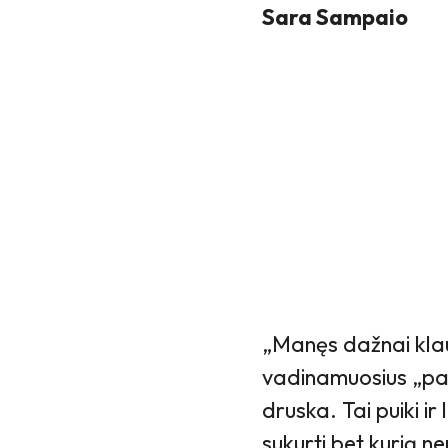
Sara Sampaio
„Manęs dažnai klau
vadinamuosius „pap
druska. Tai puiki i
sukurti bet kurią 