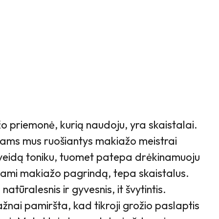
o priemonė, kurią naudoju, yra skaistalai.
mams mus ruošiantys makiažo meistrai
 veidą toniku, tuomet patepa drėkinamuoju
pdami makiažo pagrindą, tepa skaistalus.
atūralesnis ir gyvesnis, it švytintis.
nai pamiršta, kad tikroji grožio paslaptis