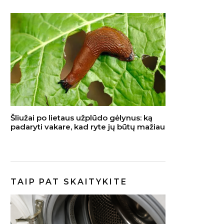
Šliužai po lietaus užplūdo gėlynus: ką
padaryti vakare, kad ryte jų būtų mažiau
TAIP PAT SKAITYKITE