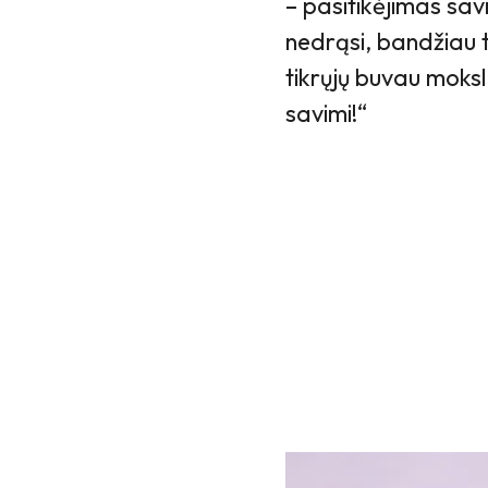
– pasitikėjimas sav
nedrąsi, bandžiau 
tikrųjų buvau moksli
savimi!“