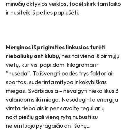
minučių aktyvios veiklos, todėl skirk tam laiko
ir nusiteik iš peties paplušėti.
Merginos iš prigimties linkusios turėti
riebaliukų ant klubų,
nes tai viena iš pirmųjų
vietų, kur visi papildomi kilogramai ir
“nusėda”. To išvengti padės trys faktoriai:
sportas, suderinta mityba ir kokybiškas
miegas. Svarbiausia – nevalgyti nieko likus 3
valandoms iki miego. Nesudeginta energija
virsta riebalais ir per savaitę reguliarių
naktipiečių gali vieną rytą nubusti su
nelemtuoju pyragaičiu ant šonų…