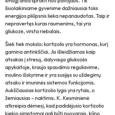
smūgį arba sprukti nuo pavojaus. Tik
šiuolaikiniame gyvenime dažniausiai toks
energijos pliūpsnis lieka nepanaudotas. Taip ir
nepravertęs kuras raumenims, tai yra
gliukozė, virsta riebalais.
Šiek tiek mokslo: kortizolis yra hormonas, kurį
gamina antinkščiai. Jis išleidžiamas kaip
atsakas į stresą, dalyvauja gliukozės
apykaitoje, kraujo spaudimo reguliavime,
insulino išskyrime ir yra susijęs su uždegimų
atsaku ir imuninės sistemos funkcijomis.
Aukščiausias kortizolio lygis yra rytais, o
žemiausias – naktimis. K. Kesminienė
atkreipia dėmesį, kad padidėjusio kortizolio
kiekio simptomai gali būti nuovargis, kūno