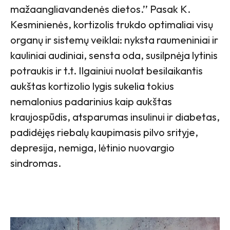
mažaangliavandenės dietos.’’ Pasak K.
Kesminienės, kortizolis trukdo optimaliai visų
organų ir sistemų veiklai: nyksta raumeniniai ir
kauliniai audiniai, sensta oda, susilpnėja lytinis
potraukis ir t.t. Ilgainiui nuolat besilaikantis
aukštas kortizolio lygis sukelia tokius
nemalonius padarinius kaip aukštas
kraujospūdis, atsparumas insulinui ir diabetas,
padidėjęs riebalų kaupimasis pilvo srityje,
depresija, nemiga, lėtinio nuovargio
sindromas.