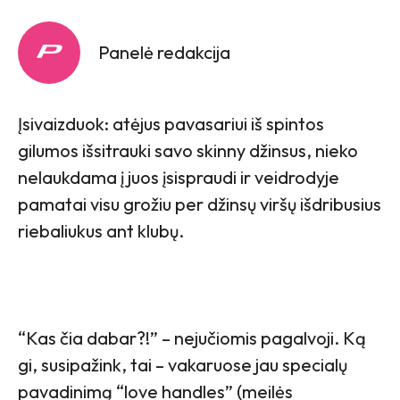
Panelė redakcija
Įsivaizduok: atėjus pavasariui iš spintos
gilumos išsitrauki savo skinny džinsus, nieko
nelaukdama į juos įsispraudi ir veidrodyje
pamatai visu grožiu per džinsų viršų išdribusius
riebaliukus ant klubų.
“Kas čia dabar?!” – nejučiomis pagalvoji. Ką
gi, susipažink, tai – vakaruose jau specialų
pavadinimą “love handles” (meilės