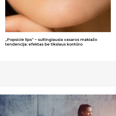
„Popsicle lips“ – sultingiausia vasaros makiažo
tendencija: efektas be tikslaus kontūro