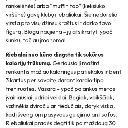
rankelėnės) arba “muffin top” (keksiuko
viršūnė) gavę klubų riebaliukai. Šie nedorėliai
virsta pro visų džinsų kraštus ir darko tavo
figūrą. Bloga naujiena – jų atsikratyti ypač
sunku, tačiau įmanoma!
Riebalai nuo kūno dingsta tik sukūrus
kalorijų trūkumą.
Geriausia jį mažinti
renkantis mažiau kaloringus patiekalus ir bent
3 kartus per savaitę darant kardio tipo
treniruotes. Vasara – ypač palankus metas
įvairiausiai judriai veiklai. Bėgiok, vaikščiok,
važinėkis dviračiu ar riedučiais, daryk viską,
kad išvengtum pasyvaus gulėjimo ant sofos.
Riebaliukai pradės degti tik po maždaug 30