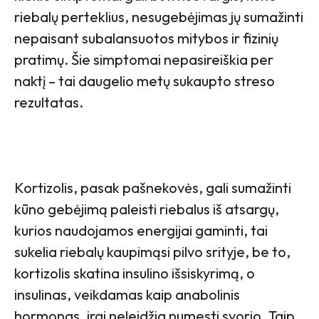
riebalų perteklius, nesugebėjimas jų sumažinti
nepaisant subalansuotos mitybos ir fizinių
pratimų. Šie simptomai nepasireiškia per
naktį – tai daugelio metų sukaupto streso
rezultatas.
Kortizolis, pasak pašnekovės, gali sumažinti
kūno gebėjimą paleisti riebalus iš atsargų,
kurios naudojamos energijai gaminti, tai
sukelia riebalų kaupimąsi pilvo srityje, be to,
kortizolis skatina insulino išsiskyrimą, o
insulinas, veikdamas kaip anabolinis
hormonas, irgi neleidžia numesti svorio. Taip