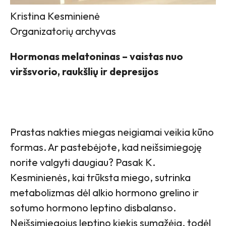
Kristina Kesminienė
Organizatorių archyvas
Hormonas melatoninas – vaistas nuo
viršsvorio, raukšlių ir depresijos
Prastas nakties miegas neigiamai veikia kūno
formas. Ar pastebėjote, kad neišsimiegoję
norite valgyti daugiau? Pasak K.
Kesminienės, kai trūksta miego, sutrinka
metabolizmas dėl alkio hormono grelino ir
sotumo hormono leptino disbalanso.
Neišsimiegojus leptino kiekis sumažėja, todėl