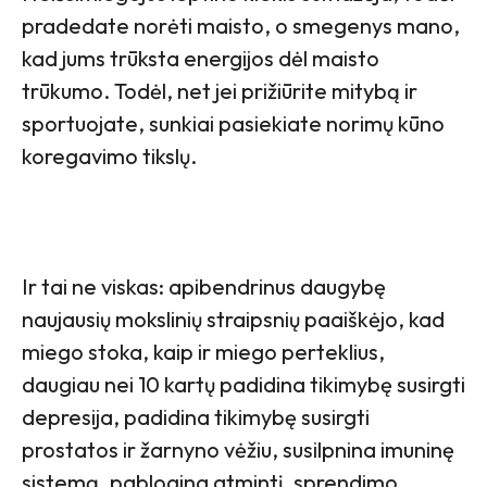
pradedate norėti maisto, o smegenys mano,
kad jums trūksta energijos dėl maisto
trūkumo. Todėl, net jei prižiūrite mitybą ir
sportuojate, sunkiai pasiekiate norimų kūno
koregavimo tikslų.
Ir tai ne viskas: apibendrinus daugybę
naujausių mokslinių straipsnių paaiškėjo, kad
miego stoka, kaip ir miego perteklius,
daugiau nei 10 kartų padidina tikimybę susirgti
depresija, padidina tikimybę susirgti
prostatos ir žarnyno vėžiu, susilpnina imuninę
sistemą, pablogina atmintį, sprendimo