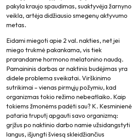
pakyla kraujo spaudimas, suaktyvėja žarnyno
veikla, artėja didžiausio smegenų aktyvumo
metas.
Eidami miegoti apie 2 val. nakties, net jei
miego trukmė pakankama, vis tiek
prarandame hormono melatonino naudą.
Pamaininis darbas ar naktinis budėjimas yra
didele problema sveikatai. Virškinimo
sutrikimai – vienas pirmųjų požymiu, kad
organizmas tokio režimo nebeatlaiko. Kaip
tokiems žmonėms padėti sau? K. Kesminienė
pataria truputį apgauti savo organizmą:
grįžus po naktinio darbo namie užsidangstyti
langus, išjungti šviesą skleidžiančius