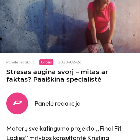
Panelė redakcija
·
Grožis
·
2020-02-26
Stresas augina svorį – mitas ar
faktas? Paaiškina specialistė
Panelė redakcija
Moterų sveikatingumo projekto ,,Final Fit
Ladies’’ mitybos konsultantė Kristina