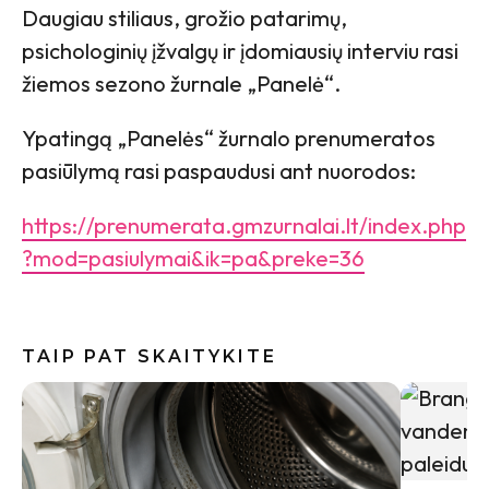
Daugiau stiliaus, grožio patarimų,
psichologinių įžvalgų ir įdomiausių interviu rasi
žiemos sezono žurnale „Panelė“.
Ypatingą „Panelės“ žurnalo prenumeratos
pasiūlymą rasi paspaudusi ant nuorodos:
https://prenumerata.gmzurnalai.lt/index.php
?mod=pasiulymai&ik=pa&preke=36
TAIP PAT SKAITYKITE