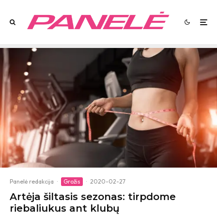
Panelė redakcija
·
Grožis
·
2020-02-27
Artėja šiltasis sezonas: tirpdome
riebaliukus ant klubų