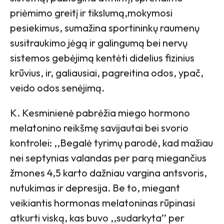
priėmimo greitį ir tikslumą,mokymosi
pesiekimus, sumažina sportininkų raumenų
susitraukimo jėgą ir galingumą bei nervų
sistemos gebėjimą kentėti didelius fizinius
krūvius, ir, galiausiai, pagreitina odos, ypač,
veido odos senėjimą.
K. Kesminienė pabrėžia miego hormono
melatonino reikšmę savijautai bei svorio
kontrolei: ,,Begalė tyrimų parodė, kad mažiau
nei septynias valandas per parą miegančius
žmones 4,5 karto dažniau vargina antsvoris,
nutukimas ir depresija. Be to, miegant
veikiantis hormonas melatoninas rūpinasi
atkurti viską, kas buvo ,,sudarkyta’’ per