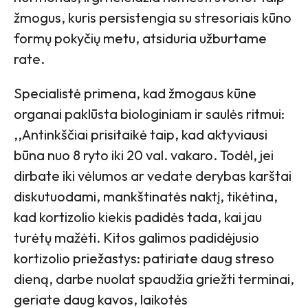
žmogus, kuris persistengia su stresoriais kūno
formų pokyčių metu, atsiduria užburtame
rate.
Specialistė primena, kad žmogaus kūne
organai paklūsta biologiniam ir saulės ritmui:
,,Antinkščiai prisitaikė taip, kad aktyviausi
būna nuo 8 ryto iki 20 val. vakaro. Todėl, jei
dirbate iki vėlumos ar vedate derybas karštai
diskutuodami, mankštinatės naktį, tikėtina,
kad kortizolio kiekis padidės tada, kai jau
turėtų mažėti. Kitos galimos padidėjusio
kortizolio priežastys: patiriate daug streso
dieną, darbe nuolat spaudžia griežti terminai,
geriate daug kavos, laikotės