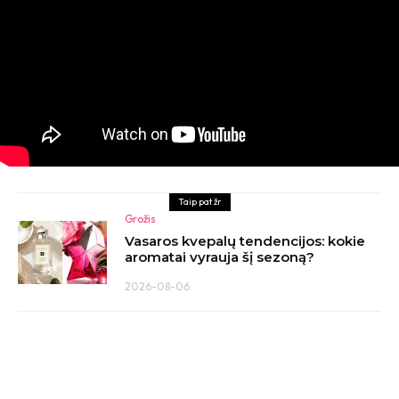
Taip pat žr
Grožis
Vasaros kvepalų tendencijos: kokie
aromatai vyrauja šį sezoną?
2026-08-06