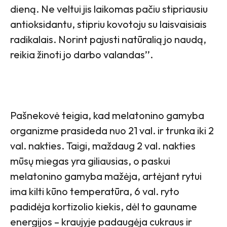
dieną. Ne veltui jis laikomas pačiu stipriausiu
antioksidantu, stipriu kovotoju su laisvaisiais
radikalais. Norint pajusti natūralią jo naudą,
reikia žinoti jo darbo valandas’’.
Pašnekovė teigia, kad melatonino gamyba
organizme prasideda nuo 21 val. ir trunka iki 2
val. nakties. Taigi, maždaug 2 val. nakties
mūsų miegas yra giliausias, o paskui
melatonino gamyba mažėja, artėjant rytui
ima kilti kūno temperatūra, 6 val. ryto
padidėja kortizolio kiekis, dėl to gauname
energijos – kraujyje padaugėja cukraus ir