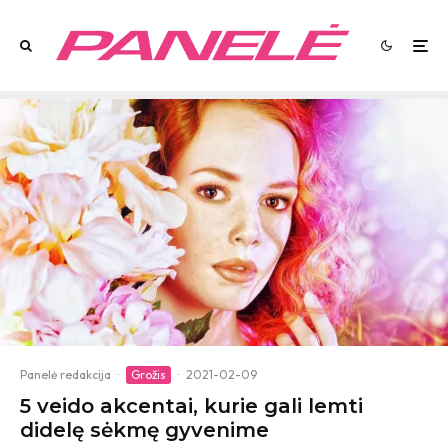
Panelė redakcija
·
Grožis
·
2021-02-09
5 veido akcentai, kurie gali lemti
didelę sėkmę gyvenime