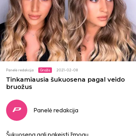
Panelė redakcija
·
Grožis
·
2021-02-08
Tinkamiausia šukuosena pagal veido
bruožus
Panelė redakcija
Šukuosena gali pakeisti žmogų