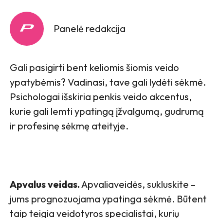
Panelė redakcija
Gali pasigirti bent keliomis šiomis veido
ypatybėmis? Vadinasi, tave gali lydėti sėkmė.
Psichologai išskiria penkis veido akcentus,
kurie gali lemti ypatingą įžvalgumą, gudrumą
ir profesinę sėkmę ateityje.
Apvalus veidas.
Apvaliaveidės, sukluskite –
jums prognozuojama ypatinga sėkmė. Būtent
taip teigia veidotyros specialistai, kurių