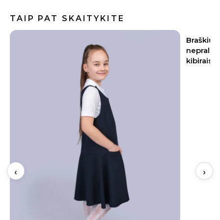
TAIP PAT SKAITYKITE
Braškių sodinimas rugpjūtį 2026:
Baklažan
nepraleiskite šių datų – kitąmet skinsite
kremiška,
kibirais
užkandži
‹
›