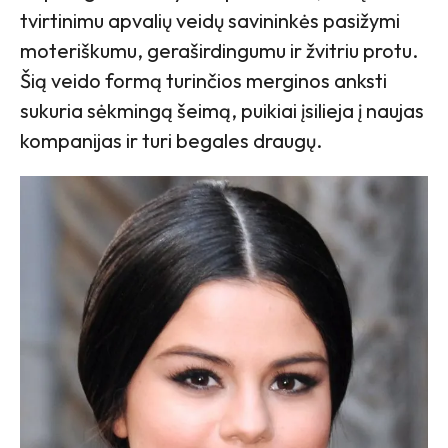
tvirtinimu apvalių veidų savininkės pasižymi
moteriškumu, geraširdingumu ir žvitriu protu.
Šią veido formą turinčios merginos anksti
sukuria sėkmingą šeimą, puikiai įsilieja į naujas
kompanijas ir turi begales draugų.