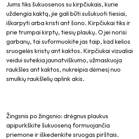
Jums tiks šukuosenos su kirpčiukais, kurie
uždengia kaktą, jie gali būti sušukuoti tiesiai,
iškarpyti arba kristi ant šono. Kirpčiukai tiks ir
prie trumpai kirptų, tiesių plaukų. O jei norisi
garbanų, tai suformuokite jas taip, kad kelios
sruogelės kristų ant kaktos. Kirpčiukai vizualiai
veidui suteikia jaunatviškumo, užmaskuoja
raukšles ant kaktos, nukreipia dėmesį nuo
smulkių raukšlelių aplink akis.
Žingsnis po žingsnio: drėgnus plaukus
apipurkškite šukuoseną formuojančia
priemone ir iškedenkite sruogas pirštais.