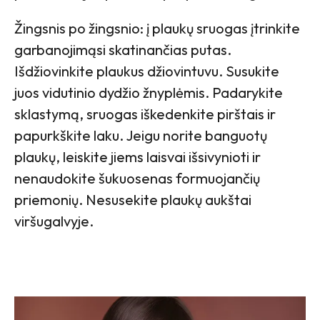
Žingsnis po žingsnio: į plaukų sruogas įtrinkite
garbanojimąsi skatinančias putas.
Išdžiovinkite plaukus džiovintuvu. Susukite
juos vidutinio dydžio žnyplėmis. Padarykite
sklastymą, sruogas iškedenkite pirštais ir
papurkškite laku. Jeigu norite banguotų
plaukų, leiskite jiems laisvai išsivynioti ir
nenaudokite šukuosenas formuojančių
priemonių. Nesusekite plaukų aukštai
viršugalvyje.