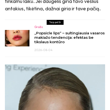
tinkamu laiku. Jei daugelis giria tavo vešlius
antakius, tikėtina, dažnai giria ir tave pačią.
Taip pat žr
Grožis
„Popsicle lips“ – sultingiausia vasaros
makiažo tendencija: efektas be
tikslaus kontūro
2026-08-04