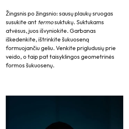
Žingsnis po žingsnio: sausų plaukų sruogas
susukite ant
termo
suktukų. Suktukams
atvėsus, juos išvyniokite. Garbanas
iškedenkite, ištrinkite šukuoseną
formuojančiu geliu. Venkite prigludusių prie
veido, o taip pat taisyklingos geometrinės
formos šukuosenų.