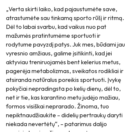
„Verta skirti laiko, kad pajaustumėte save,
atrastumėte sau tinkamą sporto rūšį ir ritmą.
Dėl to labai svarbu, kad vaikus nuo pat
mažumės pratintumėme sportuoti ir
rodytume pavyzdį patys. Juk mes, būdami jau
vyresnio amžiaus, galime įsitikinti, kad jei
aktyviau treniruojamės bent kelerius metus,
pagerėja metabolizmas, sveikatos rodikliai ir
atsiranda natūralus poreikis sportuoti. Įvykę
pokyčiai nepradingsta po kelių dienų, dėl to,
net ir tie, kas karantino metu judėjo mažiau,
formos visiškai neprarado. Žinoma, tuo
nepiktnaudžiaukite
–
didelių pertraukų daryti
niekada nevertėtų“,
– patarimus dalijo