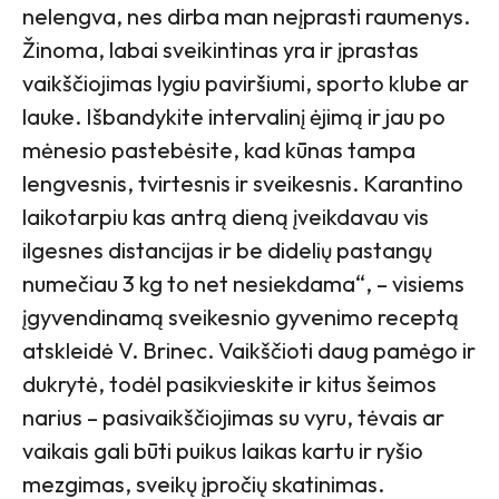
nelengva, nes dirba man neįprasti raumenys.
Žinoma, labai sveikintinas yra ir įprastas
vaikščiojimas lygiu paviršiumi, sporto klube ar
lauke.
Išbandykite intervalinį ėjimą ir jau po
mėnesio pastebėsite, kad kūnas tampa
lengvesnis, tvirtesnis ir sveikesnis.
Karantino
laikotarpiu kas antrą dieną įveikdavau vis
ilgesnes distancijas ir be didelių pastangų
numečiau 3 kg to net nesiekdama“,
– visiems
įgyvendinamą sveikesnio gyvenimo receptą
atskleidė V. Brinec. Vaikščioti daug pamėgo ir
dukrytė, todėl pasikvieskite ir kitus šeimos
narius – pasivaikščiojimas su vyru, tėvais ar
vaikais gali būti puikus laikas kartu ir ryšio
mezgimas, sveikų įpročių skatinimas.