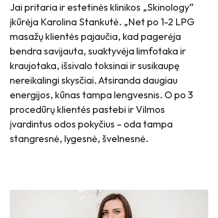
Jai pritaria ir estetinės klinikos „Skinology“
įkūrėja Karolina Stankutė. „Net po 1-2 LPG
masažų klientės pajaučia, kad pagerėja
bendra savijauta, suaktyvėja limfotaka ir
kraujotaka, išsivalo toksinai ir susikaupę
nereikalingi skysčiai. Atsiranda daugiau
energijos, kūnas tampa lengvesnis. O po 3
procedūrų klientės pastebi ir Vilmos
įvardintus odos pokyčius – oda tampa
stangresnė, lygesnė, švelnesnė.