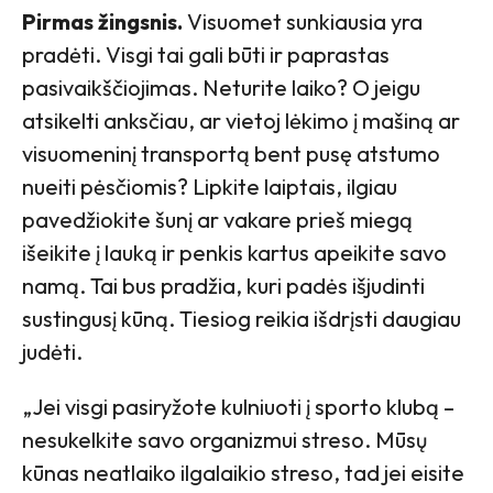
Pirmas žingsnis.
Visuomet sunkiausia yra
pradėti. Visgi tai gali būti ir paprastas
pasivaikščiojimas. Neturite laiko? O jeigu
atsikelti anksčiau, ar vietoj lėkimo į mašiną ar
visuomeninį transportą bent pusę atstumo
nueiti pėsčiomis? Lipkite laiptais, ilgiau
pavedžiokite šunį ar vakare prieš miegą
išeikite į lauką ir penkis kartus apeikite savo
namą. Tai bus pradžia, kuri padės išjudinti
sustingusį kūną. Tiesiog reikia išdrįsti daugiau
judėti.
„Jei visgi pasiryžote kulniuoti į sporto klubą
–
nesukelkite savo organizmui streso. Mūsų
kūnas neatlaiko ilgalaikio streso, tad jei eisite