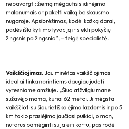
nepavargti; žiemą mėgautis slidinėjimo
malonumais ar pakelti vaiką be skausmo
nugaroje. Apsibrėžimas, kodėl kažką darai,
padės išlaikyti motyvaciją ir siekti pokyčių
žingsnis po žingsnio“,
– teigė specialistė.
Vaikščiojimas.
Jau minėtas vaikščiojimas
idealiai tinka norintiems daugiau judėti
vyresniame amžiuje. „Šiuo atžvilgiu mane
sužavėjo mama, kuriai 62 metai. Ji mėgsta
vaikščioti su šiaurietiško ėjimo lazdomis ir po 5
km tokio prasiėjimo jaučiasi puikiai, o man,
nutarus pamėginti su ja eiti kartu, pasirodė