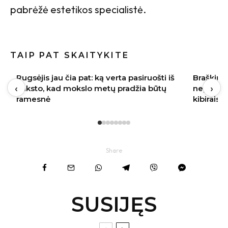
pabrėžė estetikos specialistė.
TAIP PAT SKAITYKITE
Braškių sodinimas rugpjūtį 2026:
Baklažan
‹
›
nepraleiskite šių datų – kitąmet skinsite
kremiška,
kibirais
užkandži
Share
SUSIJĘS