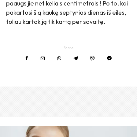
paaugs jie net keliais centimetrais ! Po to, kai
pakartosi šią kaukę septynias dienas iš eilės,
toliau kartok ją tik kartą per savaitę.
Share