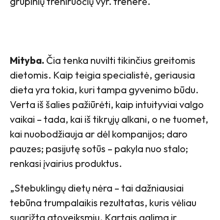
grupinių treniruočių vyr. trenerė.
Mityba.
Čia tenka nuvilti tikinčius greitomis
dietomis
. Kaip teigia specialistė, geriausia
dieta yra tokia, kuri tampa gyvenimo būdu.
Verta iš šalies pažiūrėti, kaip intuityviai valgo
vaikai – tada, kai iš tikrųjų alkani, o ne tuomet,
kai nuobodžiauja ar dėl kompanijos; daro
pauzes; pasijutę sotūs – pakyla nuo stalo;
renkasi įvairius produktus.
„Stebuklingų dietų nėra
– tai dažniausiai
tebūna trumpalaikis rezultatas, kuris vėliau
sugrįžta atoveiksmiu. Kartais galima ir