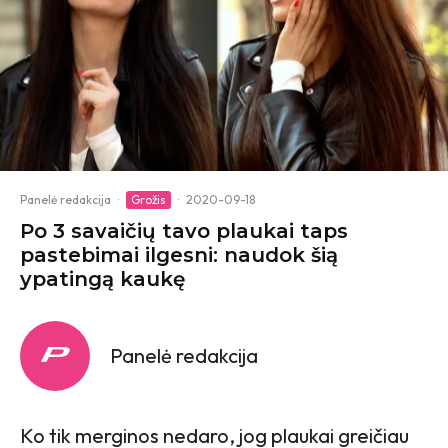
Panelė redakcija
·
Grožis
·
2020-09-18
Po 3 savaičių tavo plaukai taps
pastebimai ilgesni: naudok šią
ypatingą kaukę
Panelė redakcija
Ko tik merginos nedaro, jog plaukai greičiau