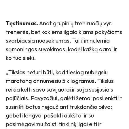
Tęstinumas.
Anot grupinių treniruočių vyr.
trenerės, bet
kokiems ilgalaikiams pokyčiams
svarbiausia nuoseklumas. Tai itin nulemia
sąmoningas suvokimas, kodėl kažką darai ir
ko tuo sieki.
„Tikslas neturi būti, kad tiesiog nubėgsiu
maratoną ar numesiu 5 kilogramus. Tikslus
reikia kelti savo savijautai ir su ja susijusiais
pojūčiais. Pavyzdžiui, galėti žemai pasilenkti ir
susirišti batus nejaučiant trukdančio pilvo;
gebėti lengvai pašokti aukštai ir su
pasimėgavimu žaisti tinklinį; ilgai eiti ir