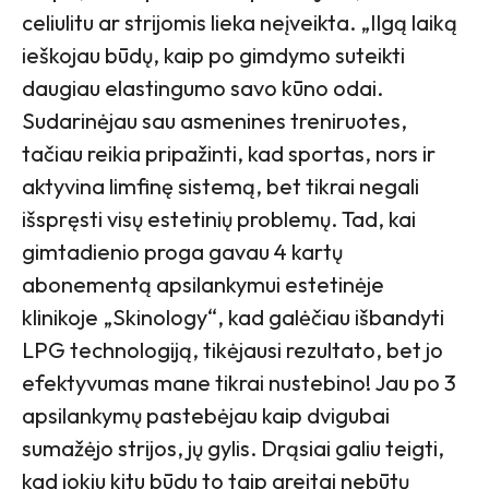
celiulitu ar strijomis lieka neįveikta. „Ilgą laiką
ieškojau būdų, kaip po gimdymo suteikti
daugiau elastingumo savo kūno odai.
Sudarinėjau sau asmenines treniruotes,
tačiau reikia pripažinti, kad sportas, nors ir
aktyvina limfinę sistemą, bet tikrai negali
išspręsti visų estetinių problemų. Tad, kai
gimtadienio proga gavau 4 kartų
abonementą apsilankymui estetinėje
klinikoje „Skinology“, kad galėčiau išbandyti
LPG technologiją, tikėjausi rezultato, bet jo
efektyvumas mane tikrai nustebino! Jau po 3
apsilankymų pastebėjau kaip dvigubai
sumažėjo strijos, jų gylis. Drąsiai galiu teigti,
kad jokiu kitu būdu to taip greitai nebūtų