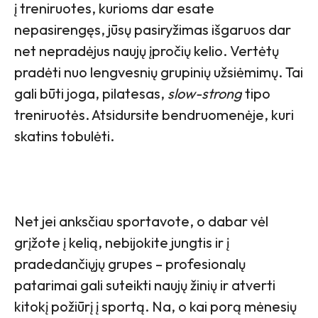
į treniruotes, kurioms dar esate
nepasirengęs, jūsų pasiryžimas išgaruos dar
net nepradėjus naujų įpročių kelio. Vertėtų
pradėti nuo lengvesnių grupinių užsiėmimų. Tai
gali būti joga, pilatesas,
slow-strong
tipo
treniruotės. Atsidursite bendruomenėje, kuri
skatins tobulėti.
Net jei anksčiau sportavote, o dabar vėl
grįžote į kelią, nebijokite jungtis ir į
pradedančiųjų grupes – profesionalų
patarimai gali suteikti naujų žinių ir atverti
kitokį požiūrį į sportą. Na, o kai porą mėnesių