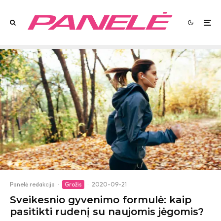
Panelė redakcija
·
Grožis
·
2020-09-21
Sveikesnio gyvenimo formulė: kaip
pasitikti rudenį su naujomis jėgomis?