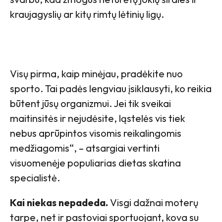
kraujagyslių ar kitų rimtų lėtinių ligų.
Visų pirma, kaip minėjau, pradėkite nuo
sporto. Tai padės lengviau įsiklausyti, ko reikia
būtent jūsų organizmui. Jei tik sveikai
maitinsitės ir nejudėsite, ląstelės vis tiek
nebus aprūpintos visomis reikalingomis
medžiagomis
“,
– atsargiai vertinti
visuomenėje populiarias dietas skatina
specialistė.
Kai niekas nepadeda.
Visgi dažnai moterų
tarpe, net ir pastoviai sportuojant, kova su