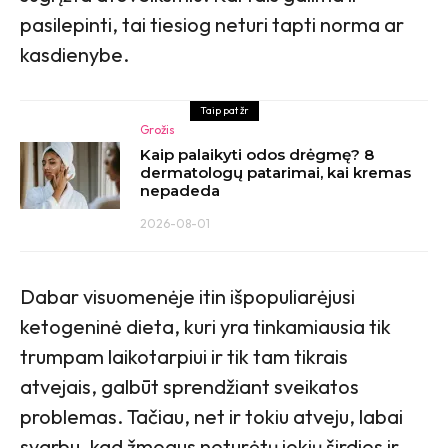
pasilepinti, tai tiesiog neturi tapti norma ar
kasdienybe.
Taip pat žr
Grožis
Kaip palaikyti odos drėgmę? 8
dermatologų patarimai, kai kremas
nepadeda
2026-08-01
Dabar visuomenėje itin išpopuliarėjusi
ketogeninė dieta, kuri yra tinkamiausia tik
trumpam laikotarpiui ir tik tam tikrais
atvejais, galbūt sprendžiant sveikatos
problemas. Tačiau, net ir tokiu atveju, labai
svarbu, kad žmogus neturėtų jokių širdies ir