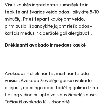
Visus kaukės ingredientus sumaišykite ir
tepkite ant švarios veido odos, laikykite 5-10
minučių. Prieš tepant kaukę ant veido,
pirmiausiai išbandykite ją ant riešo odos –
kartais medus ir ciberžolė gali alergizuoti.
Drėkinanti avokado ir medaus kaukė
Avokadas – drėkinantis, maitinantis odą
vaisius. Avokado žievelėje gausu avokado
aliejaus, naudingo odai, todėl ją galima trinti
tiesiog vidine nulupto vaisiaus žievelės puse.
Tačiau iš avokado K. Urbonaitė