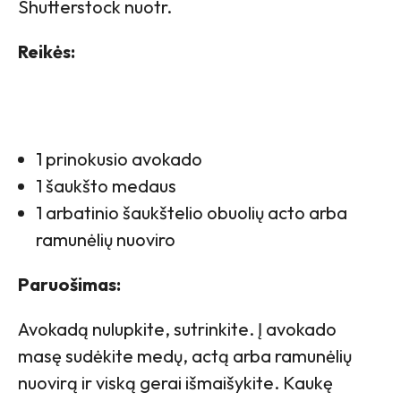
Shutterstock nuotr.
Reikės:
1 prinokusio avokado
1 šaukšto medaus
1 arbatinio šaukštelio obuolių acto arba
ramunėlių nuoviro
Paruošimas:
Avokadą nulupkite, sutrinkite. Į avokado
masę sudėkite medų, actą arba ramunėlių
nuovirą ir viską gerai išmaišykite. Kaukę