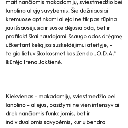
maitinančiomis makadamijų, sviestmedžio bei
lanolino aliejų savybėmis. Šie dažniausiai
kremuose aptinkami aliejai ne tik pasirūpina
jau išsausėjusia ir suskeldėjusia oda, bet ir
profilaktiškai naudojami išsaugo odos drėgmę
užkertant kelią jos suskeldėjimui ateityje, –
teigia lietuviško kosmetikos ženklo „O.D.A.“
įkūrėja Irena Jokšienė.
Kiekvienas – makadamijų, sviestmedžio bei
lanolino – aliejus, pasižymi ne vien intensyviai
drėkinančiomis funkcijomis, bet ir
individualiomis savybėmis, kurių bendrai