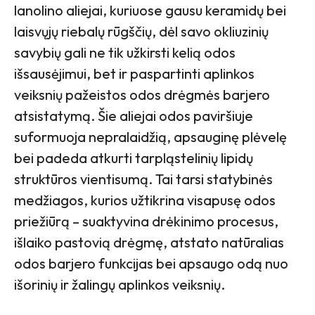
lanolino aliejai, kuriuose gausu keramidų bei
laisvųjų riebalų rūgščių, dėl savo okliuzinių
savybių gali ne tik užkirsti kelią odos
išsausėjimui, bet ir paspartinti aplinkos
veiksnių pažeistos odos drėgmės barjero
atsistatymą. Šie aliejai odos paviršiuje
suformuoja nepralaidžią, apsauginę plėvelę
bei padeda atkurti tarpląstelinių lipidų
struktūros vientisumą. Tai tarsi statybinės
medžiagos, kurios užtikrina visapusę odos
priežiūrą – suaktyvina drėkinimo procesus,
išlaiko pastovią drėgmę, atstato natūralias
odos barjero funkcijas bei apsaugo odą nuo
išorinių ir žalingų aplinkos veiksnių.