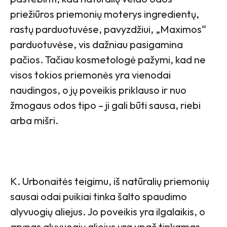
priežiūros priemonių moterys ingredientų,
rastų parduotuvėse, pavyzdžiui, „Maximos“
parduotuvėse, vis dažniau pasigamina
pačios. Tačiau kosmetologė pažymi, kad ne
visos tokios priemonės yra vienodai
naudingos, o jų poveikis priklauso ir nuo
žmogaus odos tipo – ji gali būti sausa, riebi
arba mišri.
K. Urbonaitės teigimu, iš natūralių priemonių
sausai odai puikiai tinka šalto spaudimo
alyvuogių aliejus. Jo poveikis yra ilgalaikis, o
grynas alyvuogių aliejus yra ypač tinkamas