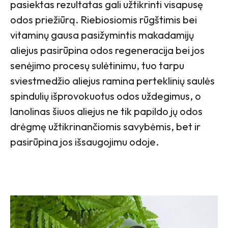
pasiektas rezultatas gali užtikrinti visapusę
odos priežiūrą. Riebiosiomis rūgštimis bei
vitaminų gausa pasižymintis makadamijų
aliejus pasirūpina odos regeneracija bei jos
senėjimo procesų sulėtinimu, tuo tarpu
sviestmedžio aliejus ramina perteklinių saulės
spindulių išprovokuotus odos uždegimus, o
lanolinas šiuos aliejus ne tik papildo jų odos
drėgmę užtikrinančiomis savybėmis, bet ir
pasirūpina jos išsaugojimu odoje.