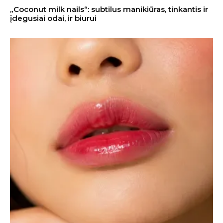
„Coconut milk nails“: subtilus manikiūras, tinkantis ir
įdegusiai odai, ir biurui