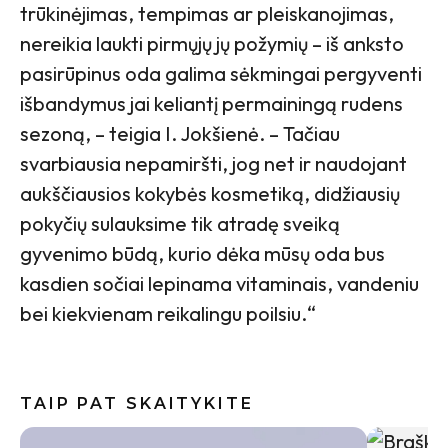
trūkinėjimas, tempimas ar pleiskanojimas,
nereikia laukti pirmųjų jų požymių – iš anksto
pasirūpinus oda galima sėkmingai pergyventi
išbandymus jai keliantį permainingą rudens
sezoną, – teigia I. Jokšienė. – Tačiau
svarbiausia nepamiršti, jog net ir naudojant
aukščiausios kokybės kosmetiką, didžiausių
pokyčių sulauksime tik atradę sveiką
gyvenimo būdą, kurio dėka mūsų oda bus
kasdien sočiai lepinama vitaminais, vandeniu
bei kiekvienam reikalingu poilsiu.“
TAIP PAT SKAITYKITE
Baklažan