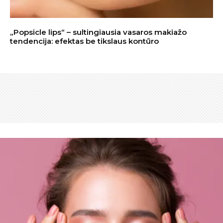
„Popsicle lips“ – sultingiausia vasaros makiažo
tendencija: efektas be tikslaus kontūro