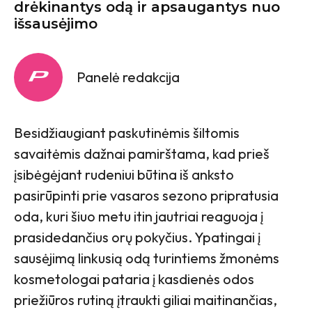
drėkinantys odą ir apsaugantys nuo
išsausėjimo
Panelė redakcija
Besidžiaugiant paskutinėmis šiltomis
savaitėmis dažnai pamirštama, kad prieš
įsibėgėjant rudeniui būtina iš anksto
pasirūpinti prie vasaros sezono pripratusia
oda, kuri šiuo metu itin jautriai reaguoja į
prasidedančius orų pokyčius. Ypatingai į
sausėjimą linkusią odą turintiems žmonėms
kosmetologai pataria į kasdienės odos
priežiūros rutiną įtraukti giliai maitinančias,