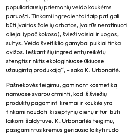
populiariausių priemonių veido kaukėms
paruošti. Tinkami ingredientai taip pat gali
būti įvairios žolelių arbatos, įvairūs nerafinuoti
aliejai (ypač kokoso), švieži vaisiai ir uogos,
sultys. Veido šveitiklio gamybai puikiai tinka
avižos. Ieškant šių ingredientų reikėtų
stengtis rinktis ekologiniuose ūkiuose
užaugintą produkciją“, – sako K. Urbonaitė.
Pašnekovės teigimu, gaminant kosmetiką
namuose svarbu atminti, kad iš šviežių
produktų pagaminti kremai ir kaukės yra
tinkami naudoti iki septynių dienų ir turi būti
laikomi šaldytuve. K. Urbonaitės teigimu,
pasigamintus kremus geriausia laikyti rudo