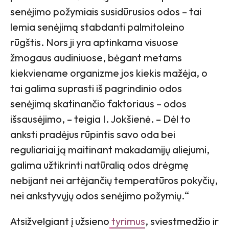
senėjimo požymiais susidūrusios odos – tai
lemia senėjimą stabdanti palmitoleino
rūgštis. Nors ji yra aptinkama visuose
žmogaus audiniuose, bėgant metams
kiekviename organizme jos kiekis mažėja, o
tai galima suprasti iš pagrindinio odos
senėjimą skatinančio faktoriaus – odos
išsausėjimo, – teigia I. Jokšienė. – Dėl to
anksti pradėjus rūpintis savo oda bei
reguliariai ją maitinant makadamijų aliejumi,
galima užtikrinti natūralią odos drėgmę
nebijant nei artėjančių temperatūros pokyčių,
nei ankstyvųjų odos senėjimo požymių.“
Atsižvelgiant į užsieno
tyrimus
, sviestmedžio ir