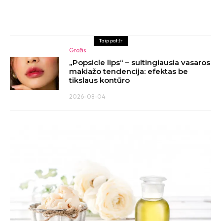
Taip pat žr
Grožis
„Popsicle lips“ – sultingiausia vasaros
makiažo tendencija: efektas be
tikslaus kontūro
2026-08-04