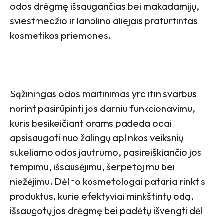
odos drėgmę išsaugančias bei makadamijų,
sviestmedžio ir lanolino aliejais praturtintas
kosmetikos priemones.
Sąžiningas odos maitinimas yra itin svarbus
norint pasirūpinti jos darniu funkcionavimu,
kuris besikeičiant orams padeda odai
apsisaugoti nuo žalingų aplinkos veiksnių
sukeliamo odos jautrumo, pasireiškiančio jos
tempimu, išsausėjimu, šerpetojimu bei
niežėjimu. Dėl to kosmetologai pataria rinktis
produktus, kurie efektyviai minkštintų odą,
išsaugotų jos drėgmę bei padėtų išvengti dėl