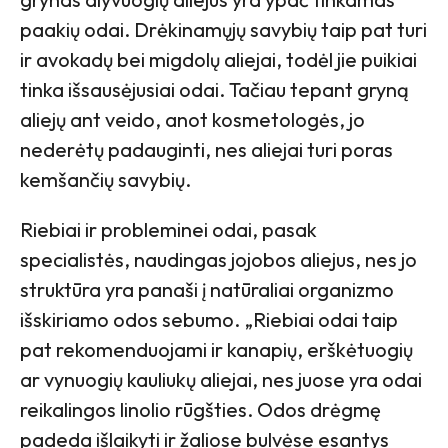
paakių odai. Drėkinamųjų savybių taip pat turi
ir avokadų bei migdolų aliejai, todėl jie puikiai
tinka išsausėjusiai odai. Tačiau tepant gryną
aliejų ant veido, anot kosmetologės, jo
nederėtų padauginti, nes aliejai turi poras
kemšančių savybių.
Riebiai ir probleminei odai, pasak
specialistės, naudingas jojobos aliejus, nes jo
struktūra yra panaši į natūraliai organizmo
išskiriamo odos sebumo. „Riebiai odai taip
pat rekomenduojami ir kanapių, erškėtuogių
ar vynuogių kauliukų aliejai, nes juose yra odai
reikalingos linolio rūgšties. Odos drėgmę
padeda išlaikyti ir žaliose bulvėse esantys