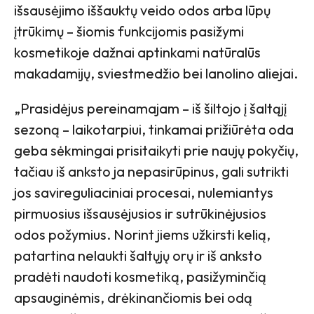
išsausėjimo iššauktų veido odos arba lūpų
įtrūkimų – šiomis funkcijomis pasižymi
kosmetikoje dažnai aptinkami natūralūs
makadamijų, sviestmedžio bei lanolino aliejai.
„Prasidėjus pereinamajam – iš šiltojo į šaltąjį
sezoną – laikotarpiui, tinkamai prižiūrėta oda
geba sėkmingai prisitaikyti prie naujų pokyčių,
tačiau iš anksto ja nepasirūpinus, gali sutrikti
jos savireguliaciniai procesai, nulemiantys
pirmuosius išsausėjusios ir sutrūkinėjusios
odos požymius. Norint jiems užkirsti kelią,
patartina nelaukti šaltųjų orų ir iš anksto
pradėti naudoti kosmetiką, pasižyminčią
apsauginėmis, drėkinančiomis bei odą