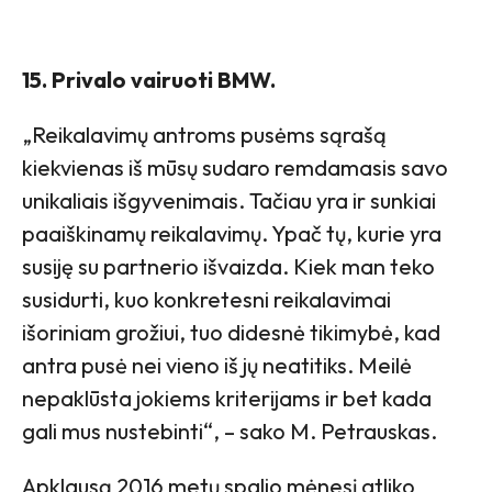
15. Privalo vairuoti BMW.
„Reikalavimų antroms pusėms sąrašą
kiekvienas iš mūsų sudaro remdamasis savo
unikaliais išgyvenimais. Tačiau yra ir sunkiai
paaiškinamų reikalavimų. Ypač tų, kurie yra
susiję su partnerio išvaizda. Kiek man teko
susidurti, kuo konkretesni reikalavimai
išoriniam grožiui, tuo didesnė tikimybė, kad
antra pusė nei vieno iš jų neatitiks. Meilė
nepaklūsta jokiems kriterijams ir bet kada
gali mus nustebinti“, – sako M. Petrauskas.
Apklausą 2016 metų spalio mėnesį atliko