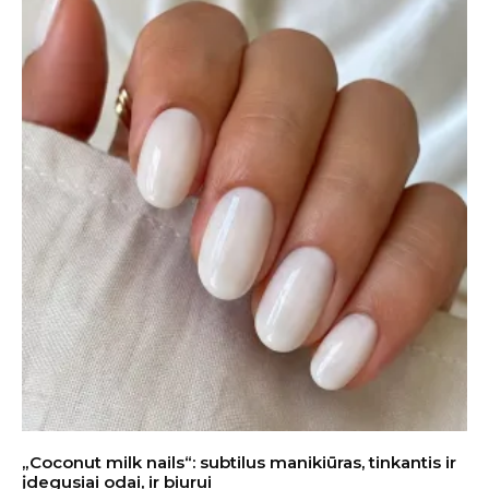
„Coconut milk nails“: subtilus manikiūras, tinkantis ir
įdegusiai odai, ir biurui