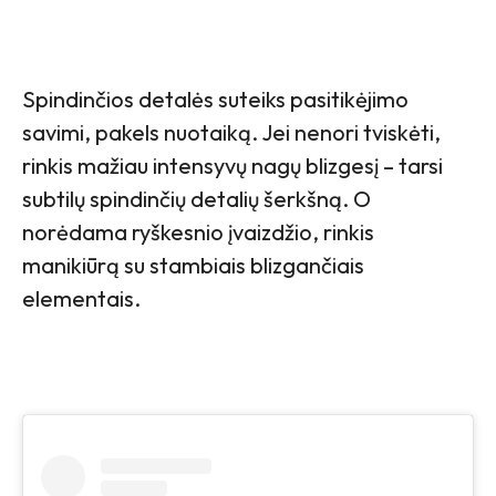
Spindinčios detalės suteiks pasitikėjimo
savimi, pakels nuotaiką. Jei nenori tviskėti,
rinkis mažiau intensyvų nagų blizgesį – tarsi
subtilų spindinčių detalių šerkšną. O
norėdama ryškesnio įvaizdžio, rinkis
manikiūrą su stambiais blizgančiais
elementais.