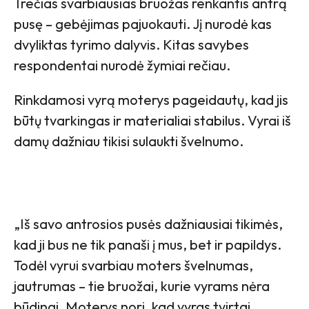
Trečias svarbiausias bruožas renkantis antrą
pusę – gebėjimas pajuokauti. Jį nurodė kas
dvyliktas tyrimo dalyvis. Kitas savybes
respondentai nurodė žymiai rečiau.
Rinkdamosi vyrą moterys pageidautų, kad jis
būtų tvarkingas ir materialiai stabilus. Vyrai iš
damų dažniau tikisi sulaukti švelnumo.
„Iš savo antrosios pusės dažniausiai tikimės,
kad ji bus ne tik panaši į mus, bet ir papildys.
Todėl vyrui svarbiau moters švelnumas,
jautrumas – tie bruožai, kurie vyrams nėra
būdingi. Moterys nori, kad vyras tvirtai