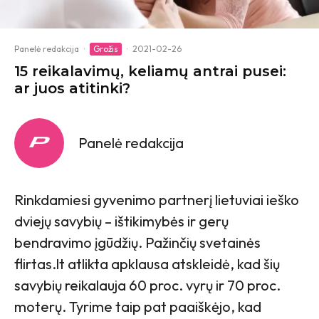
Panelė redakcija
·
Grožis
·
2021-02-26
15 reikalavimų, keliamų antrai pusei:
ar juos atitinki?
Panelė redakcija
Rinkdamiesi gyvenimo partnerį lietuviai ieško
dviejų savybių – ištikimybės ir gerų
bendravimo įgūdžių. Pažinčių svetainės
flirtas.lt atlikta apklausa atskleidė, kad šių
savybių reikalauja 60 proc. vyrų ir 70 proc.
moterų. Tyrime taip pat paaiškėjo, kad