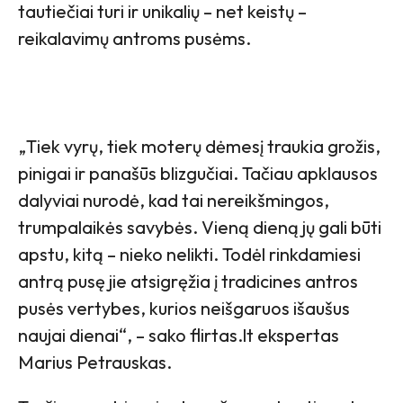
tautiečiai turi ir unikalių – net keistų –
reikalavimų antroms pusėms.
„Tiek vyrų, tiek moterų dėmesį traukia grožis,
pinigai ir panašūs blizgučiai. Tačiau apklausos
dalyviai nurodė, kad tai nereikšmingos,
trumpalaikės savybės. Vieną dieną jų gali būti
apstu, kitą – nieko nelikti. Todėl rinkdamiesi
antrą pusę jie atsigręžia į tradicines antros
pusės vertybes, kurios neišgaruos išaušus
naujai dienai“, – sako flirtas.lt ekspertas
Marius Petrauskas.