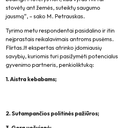
stovėtų ant žemės, suteiktų saugumo
jausmą“, – sako M. Petrauskas.
Tyrimo metu respondentai pasidalino ir itin
neįprastais reikalavimais antroms pusėms.
Flirtas.lt ekspertas atrinko įdomiausių
savybių, kuriomis turi pasižymėti potencialus
gyvenimo partneris, penkioliktuką:
1. Aistra kebabams;
2. Sutampančios politinės pažiūros;
3. Gera uošvienė;