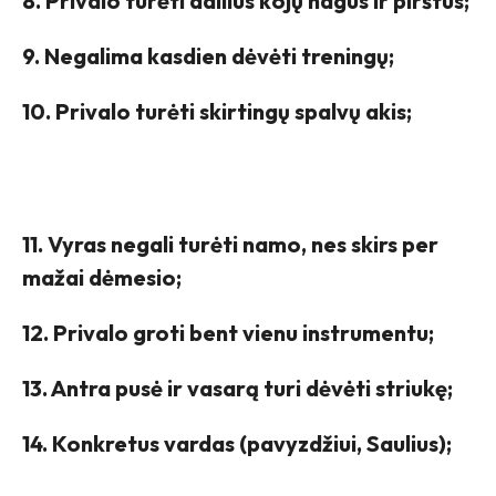
8. Privalo turėti dailius kojų nagus ir pirštus;
9. Negalima kasdien dėvėti treningų;
10. Privalo turėti skirtingų spalvų akis;
11. Vyras negali turėti namo, nes skirs per
mažai dėmesio;
12. Privalo groti bent vienu instrumentu;
13. Antra pusė ir vasarą turi dėvėti striukę;
14. Konkretus vardas (pavyzdžiui, Saulius);