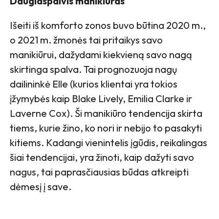
Daugiaspalvis manikiūras
Išeiti iš komforto zonos buvo būtina 2020 m.,
o 2021 m. žmonės tai pritaikys savo
manikiūrui, dažydami kiekvieną savo nagą
skirtinga spalva. Tai prognozuoja nagų
dailininkė Elle (kurios klientai yra tokios
įžymybės kaip Blake Lively, Emilia Clarke ir
Laverne Cox). Ši manikiūro tendencija skirta
tiems, kurie žino, ko nori ir nebijo to pasakyti
kitiems. Kadangi vienintelis įgūdis, reikalingas
šiai tendencijai, yra žinoti, kaip dažyti savo
nagus, tai paprasčiausias būdas atkreipti
dėmesį į save.