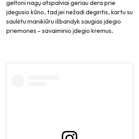
geltoni nagų atspalviai geriau dera prie
įdegusio kūno, tad jei nežadi degintis, kartu su
saulėtu manikiūru išbandyk saugias įdegio
priemones – savaiminio įdegio kremus.