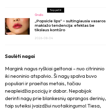
Taip pat žr
Grožis
„Popsicle lips“ – sultingiausia vasaros
makiažo tendencija: efektas be
tikslaus kontūro
2026-08-04
Saulėti nagai
Margink nagus ryškiai geltonai – nuo citrininio
iki neoninio atspalvio. Ši nagų spalva buvo
populiari ir praeitas metais, tačiau
neapleidžia pozicijų ir dabar. Nepabijok
derinti nagų prie blankesnių aprangos derinių,
taip suteiksi įvaizdžiui nuotaikingumo! Tiesa,