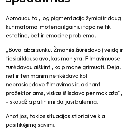
Apmaudu tai, jog pigmentacija žymiai ir daug
kur matomai moteriai ilgainiui tapo ne tik
estetine, bet ir emocine problema.
„Buvo labai sunku. Žmonės žiūrėdavo į veidą ir
tiesiai klausdavo, kas man yra. Filmavimuose
turėdavau aiškinti, kaip mane grimuoti. Deja,
net ir ten manim netikėdavo kol
neprasidėdavo filmavimas ir, akinant
prožektoriams, viskas išlįsdavo per makiažą“,
– skaudžia patirtimi dalijasi balerina.
Anot jos, tokios situacijos stipriai veikia
pasitikėjimą savimi.