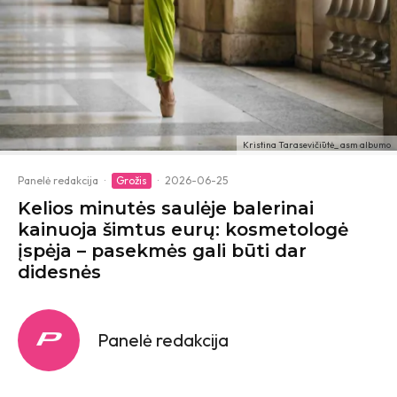
Kristina Tarasevičiūtė_ asm albumo
Panelė redakcija
·
Grožis
·
2026-06-25
Kelios minutės saulėje balerinai
kainuoja šimtus eurų: kosmetologė
įspėja – pasekmės gali būti dar
didesnės
Panelė redakcija