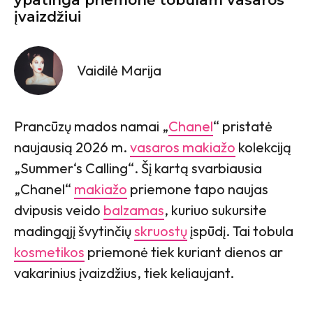
įvaizdžiui
Vaidilė Marija
Prancūzų mados namai „
Chanel
“ pristatė
naujausią 2026 m.
vasaros makiažo
kolekciją
„Summer‘s Calling“. Šį kartą svarbiausia
„Chanel“
makiažo
priemone tapo naujas
dvipusis veido
balzamas
, kuriuo sukursite
madingąjį švytinčių
skruostų
įspūdį. Tai tobula
kosmetikos
priemonė tiek kuriant dienos ar
vakarinius įvaizdžius, tiek keliaujant.