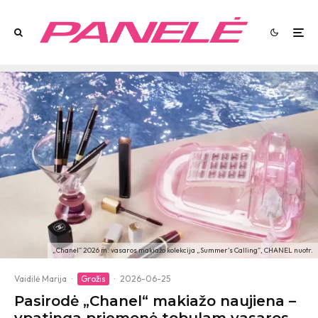
„Chanel“ 2026 m. vasaros makiažo kolekcija „Summer‘s Calling“, CHANEL nuotr.
Vaidilė Marija
·
Grožis
·
2026-06-25
Pasirodė „Chanel“ makiažo naujiena –
ypatinga priemonė tobulam vasaros