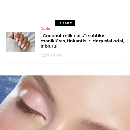
Taip pat žr
Grožis
„Coconut milk nails“: subtilus
manikiūras, tinkantis ir įdegusiai odai,
ir biurui
2026-08-05