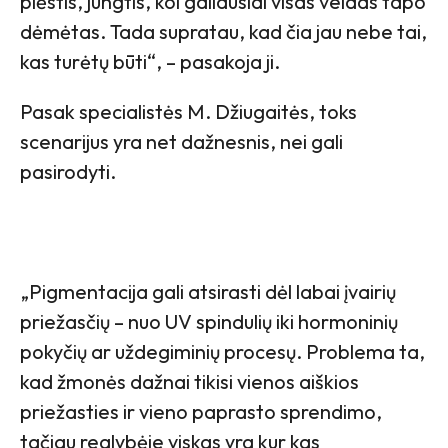
plėstis, jungtis, kol galiausiai visas veidas tapo
dėmėtas. Tada supratau, kad čia jau nebe tai,
kas turėtų būti“, – pasakoja ji.
Pasak specialistės M. Džiugaitės, toks
scenarijus yra net dažnesnis, nei gali
pasirodyti.
„Pigmentacija gali atsirasti dėl labai įvairių
priežasčių – nuo UV spindulių iki hormoninių
pokyčių ar uždegiminių procesų. Problema ta,
kad žmonės dažnai tikisi vienos aiškios
priežasties ir vieno paprasto sprendimo,
tačiau realybėje viskas yra kur kas