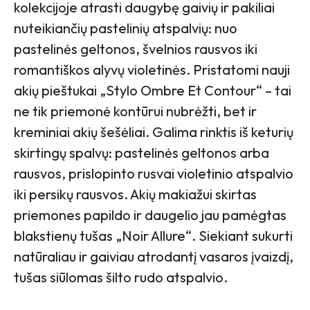
kolekcijoje atrasti daugybę gaivių ir pakiliai
nuteikiančių pastelinių atspalvių: nuo
pastelinės geltonos, švelnios rausvos iki
romantiškos alyvų violetinės. Pristatomi nauji
akių pieštukai „Stylo Ombre Et Contour“ – tai
ne tik priemonė kontūrui nubrėžti, bet ir
kreminiai akių šešėliai. Galima rinktis iš keturių
skirtingų spalvų: pastelinės geltonos arba
rausvos, prislopinto rusvai violetinio atspalvio
iki persikų rausvos. Akių makiažui skirtas
priemones papildo ir daugelio jau pamėgtas
blakstienų tušas „Noir Allure“. Siekiant sukurti
natūraliau ir gaiviau atrodantį vasaros įvaizdį,
tušas siūlomas šilto rudo atspalvio.