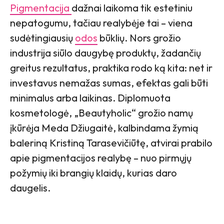
Pigmentacija
dažnai laikoma tik estetiniu
nepatogumu, tačiau realybėje tai – viena
sudėtingiausių
odos
būklių. Nors grožio
industrija siūlo daugybę produktų, žadančių
greitus rezultatus, praktika rodo ką kita: net ir
investavus nemažas sumas, efektas gali būti
minimalus arba laikinas. Diplomuota
kosmetologė, „Beautyholic“ grožio namų
įkūrėja Meda Džiugaitė, kalbindama žymią
baleriną Kristiną Tarasevičiūtę, atvirai prabilo
apie pigmentacijos realybę – nuo pirmųjų
požymių iki brangių klaidų, kurias daro
daugelis.