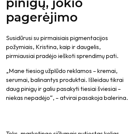
pinigų, jokio
pagerėjimo
Susidūrusi su pirmaisiais pigmentacijos
požymiais, Kristina, kaip ir daugelis,
pirmiausiai pradėjo ieškoti sprendimų pati.
„Mane tiesiog užplūdo reklamos – kremai,
serumai, balinantys produktai. Išleidau tikrai
daug pinigų ir galiu pasakyti tiesiai šviesiai –
niekas nepadėjo“, – atvirai pasakoja balerina.
Toks, marketingo siūlymais nutiestas kelias,