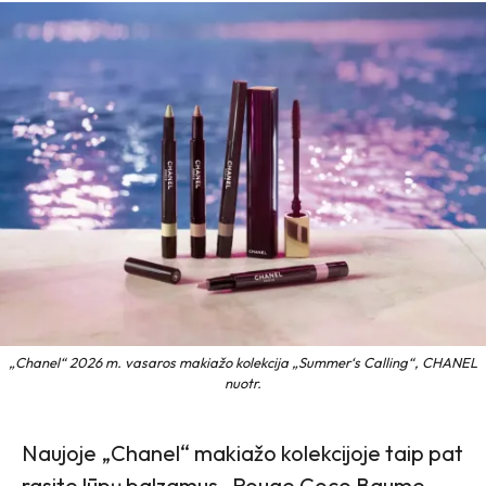
„Chanel“ 2026 m. vasaros makiažo kolekcija „Summer‘s Calling“, CHANEL
nuotr.
Naujoje „Chanel“ makiažo kolekcijoje taip pat
rasite lūpų balzamus „Rouge Coco Baume