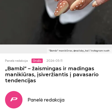
"Bambi" manikiūras, @nailsby_hal / Instagram nuotr.
Panelė redakcija
·
Grožis
·
2026-05-11
„Bambi“ – žaismingas ir madingas
manikiūras, įsiveržiantis į pavasario
tendencijas
Panelė redakcija