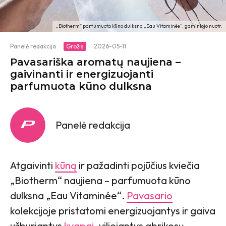
„Biotherm“ parfumuota kūno dulksna „Eau Vitaminée“, gamintojo nuotr.
Panelė redakcija
·
Grožis
·
2026-05-11
Pavasariška aromatų naujiena –
gaivinanti ir energizuojanti
parfumuota kūno dulksna
Panelė redakcija
Atgaivinti
kūną
ir pažadinti pojūčius kviečia
„Biotherm“ naujiena – parfumuota kūno
dulksna „Eau Vitaminée“.
Pavasario
kolekcijoje pristatomi energizuojantys ir gaiva
užburiantys
kvapai
, viliojantys abrikosų,