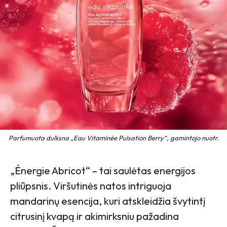
Parfumuota dulksna „Eau Vitaminée Pulsation Berry“, gamintojo nuotr.
„Énergie Abricot“ – tai saulėtas energijos
pliūpsnis. Viršutinės natos intriguoja
mandarinų esencija, kuri atskleidžia švytintį
citrusinį kvapą ir akimirksniu pažadina