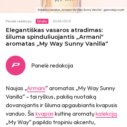
Kvapusis vanduo „Armani My Way Sunny Vanilla“, gamintojo nuotr.
Panelė redakcija
·
Grožis
·
2026-05-11
Elegantiškas vasaros atradimas:
šiluma spinduliuojantis „Armani“
aromatas „My Way Sunny Vanilla“
Panelė redakcija
Naujas „
Armani
“ aromatas „My Way Sunny
Vanilla“ – tai ryškus, pakilią nuotaiką
dovanojantis ir šiluma apgaubiantis kvapusis
vanduo. Šis
kvapas
kultinę aromatų
kolekciją
„My Way“ papildo tropiniu akcentu,