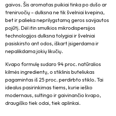
gaivos. Šis aromatas puikiai tinka po dušo ar
treniruočių – dulksna ne tik švelniai kvepina,
bet ir palieka neprilygstamą geros savijautos
pojūtį. Dėl itin smulkios mikrodispersijos
technologijos dulksna tolygiai ir švelniai
pasiskirsto ant odos, iškart įsigerdama ir
nepalikdama jokių likučių.
Kvapo formulę sudaro 94 proc. natūralios
kilmės ingredientų, o stiklinis buteliukas
pagamintas iš 25 proc. perdirbto stiklo. Tai
idealus pasirinkimas tiems, kurie ieško
modernaus, sultingo ir gaivinančio kvapo,
draugiško tiek odai, tiek aplinkai.