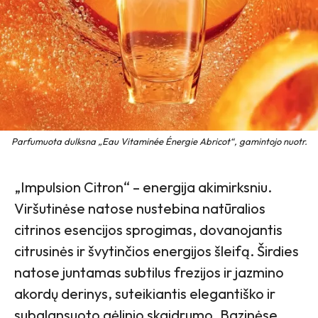
Parfumuota dulksna „Eau Vitaminée Énergie Abricot“, gamintojo nuotr.
„Impulsion Citron“ – energija akimirksniu.
Viršutinėse natose nustebina natūralios
citrinos esencijos sprogimas, dovanojantis
citrusinės ir švytinčios energijos šleifą. Širdies
natose juntamas subtilus frezijos ir jazmino
akordų derinys, suteikiantis elegantiško ir
subalansuoto gėlinio skaidrumo. Bazinėse