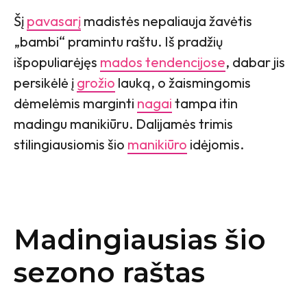
Šį
pavasarį
madistės nepaliauja žavėtis
„bambi“ pramintu raštu. Iš pradžių
išpopuliarėjęs
mados tendencijose
, dabar jis
persikėlė į
grožio
lauką, o žaismingomis
dėmelėmis marginti
nagai
tampa itin
madingu manikiūru. Dalijamės trimis
stilingiausiomis šio
manikiūro
idėjomis.
Madingiausias šio
sezono raštas