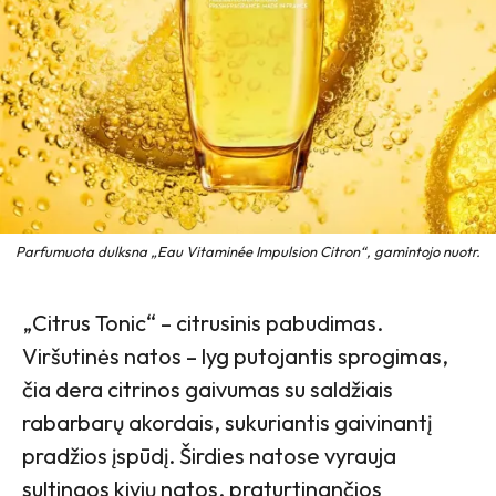
Parfumuota dulksna „Eau Vitaminée Impulsion Citron“, gamintojo nuotr.
„Citrus Tonic“ – citrusinis pabudimas.
Viršutinės natos – lyg putojantis sprogimas,
čia dera citrinos gaivumas su saldžiais
rabarbarų akordais, sukuriantis gaivinantį
pradžios įspūdį. Širdies natose vyrauja
sultingos kivių natos, praturtinančios