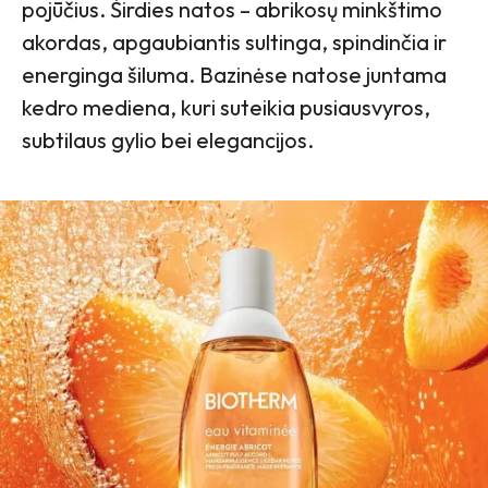
pojūčius. Širdies natos – abrikosų minkštimo
akordas, apgaubiantis sultinga, spindinčia ir
energinga šiluma. Bazinėse natose juntama
kedro mediena, kuri suteikia pusiausvyros,
subtilaus gylio bei elegancijos.