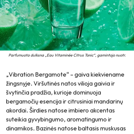
Parfumuota dulksna „Eau Vitaminée Citrus Tonic“, gamintojo nuotr.
„Vibration Bergamote“ – gaiva kiekviename
žingsnyje. Viršutinės natos vilioja gaivia ir
švytinčia pradžia, kurioje dominuoja
bergamočių esencija ir citrusiniai mandarinų
akordai. Širdies natose imbiero akcentas
suteikia gyvybingumo, aromatingumo ir
dinamikos. Bazinės natose baltasis muskusas