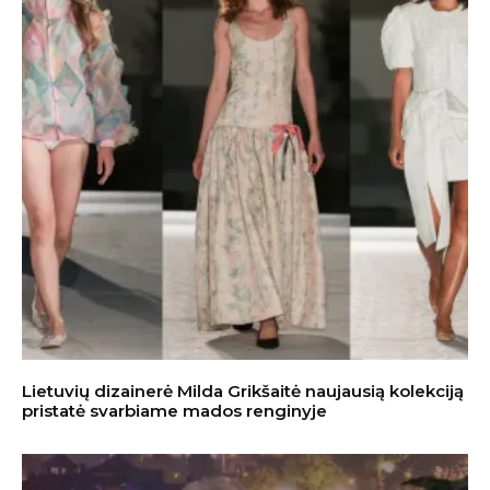
Lietuvių dizainerė Milda Grikšaitė naujausią kolekciją
pristatė svarbiame mados renginyje