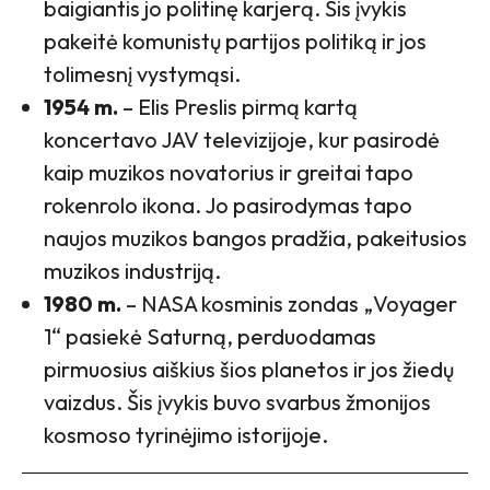
baigiantis jo politinę karjerą. Šis įvykis
pakeitė komunistų partijos politiką ir jos
tolimesnį vystymąsi.
1954 m.
– Elis Preslis pirmą kartą
koncertavo JAV televizijoje, kur pasirodė
kaip muzikos novatorius ir greitai tapo
rokenrolo ikona. Jo pasirodymas tapo
naujos muzikos bangos pradžia, pakeitusios
muzikos industriją.
1980 m.
– NASA kosminis zondas „Voyager
1“ pasiekė Saturną, perduodamas
pirmuosius aiškius šios planetos ir jos žiedų
vaizdus. Šis įvykis buvo svarbus žmonijos
kosmoso tyrinėjimo istorijoje.