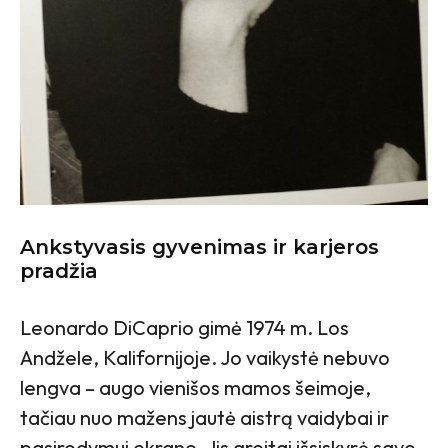
Ankstyvasis gyvenimas ir karjeros
pradžia
Leonardo DiCaprio gimė 1974 m. Los
Andžele, Kalifornijoje. Jo vaikystė nebuvo
lengva – augo vienišos mamos šeimoje,
tačiau nuo mažens jautė aistrą vaidybai ir
pasirodymui ekrane. Jis greitai išsiskyrė savo