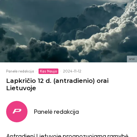
orai
Panelė redakcija
·
Kas Naujo
·
2024-11-12
Lapkričio 12 d. (antradienio) orai
Lietuvoje
Panelė redakcija
Antradienį Lietuvoje prognozuojama ramybė