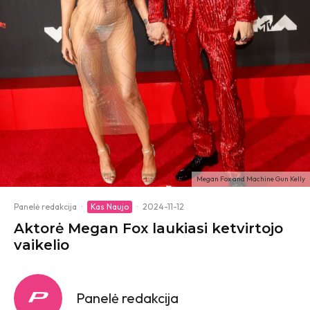
Megan Fox and Machine Gun Kelly
Panelė redakcija
·
Kas Naujo
·
2024-11-12
Aktorė Megan Fox laukiasi ketvirtojo
vaikelio
Panelė redakcija