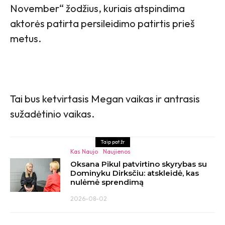
November“ žodžius, kuriais atspindima
aktorės patirta persileidimo patirtis prieš
metus.
Tai bus ketvirtasis Megan vaikas ir antrasis
sužadėtinio vaikas.
Taip pat žr
Kas Naujo
Naujienos
Oksana Pikul patvirtino skyrybas su
Dominyku Dirksčiu: atskleidė, kas
nulėmė sprendimą
2026-08-02