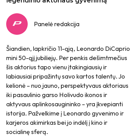
legendinio aktoriaus gyvenimą
Panelė redakcija
Šiandien, lapkričio 11-ąją, Leonardo DiCaprio
mini 50-ąjį jubiliejų. Per penkis dešimtmečius
šis aktorius tapo vienu įtakingiausių ir
labiausiai pripažintų savo kartos talentų. Jo
kelionė – nuo jauno, perspektyvaus aktoriaus
iki pasaulinio garso Holivudo ikonos ir
aktyvaus aplinkosaugininko – yra įkvepianti
istorija. Pažvelkime į Leonardo gyvenimo ir
karjeros akimirkas bei jo indėlį į kino ir
socialinę sferą.