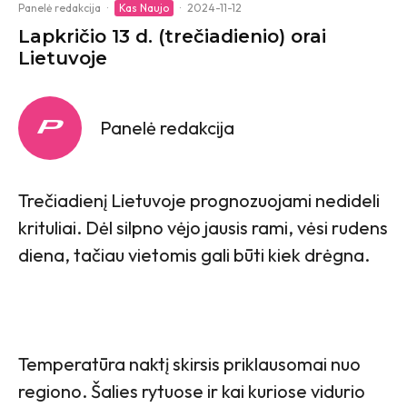
Panelė redakcija
·
Kas Naujo
·
2024-11-12
Lapkričio 13 d. (trečiadienio) orai
Lietuvoje
Panelė redakcija
Trečiadienį Lietuvoje prognozuojami nedideli
krituliai. Dėl silpno vėjo jausis rami, vėsi rudens
diena, tačiau vietomis gali būti kiek drėgna.
Temperatūra naktį skirsis priklausomai nuo
regiono. Šalies rytuose ir kai kuriose vidurio