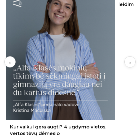
leidimo, nei kaimynų sutikimo
neskubėt
‹
›