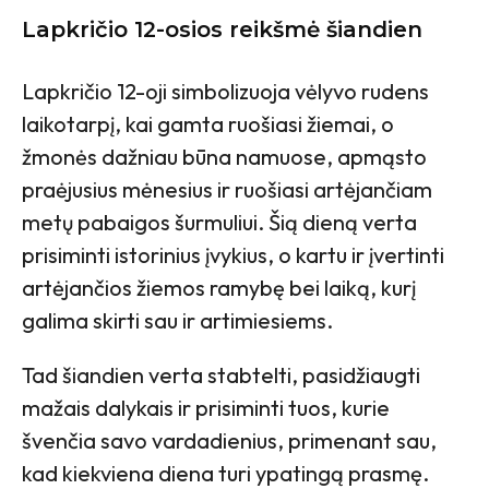
Lapkričio 12-osios reikšmė šiandien
Lapkričio 12-oji simbolizuoja vėlyvo rudens
laikotarpį, kai gamta ruošiasi žiemai, o
žmonės dažniau būna namuose, apmąsto
praėjusius mėnesius ir ruošiasi artėjančiam
metų pabaigos šurmuliui. Šią dieną verta
prisiminti istorinius įvykius, o kartu ir įvertinti
artėjančios žiemos ramybę bei laiką, kurį
galima skirti sau ir artimiesiems.
Tad šiandien verta stabtelti, pasidžiaugti
mažais dalykais ir prisiminti tuos, kurie
švenčia savo vardadienius, primenant sau,
kad kiekviena diena turi ypatingą prasmę.