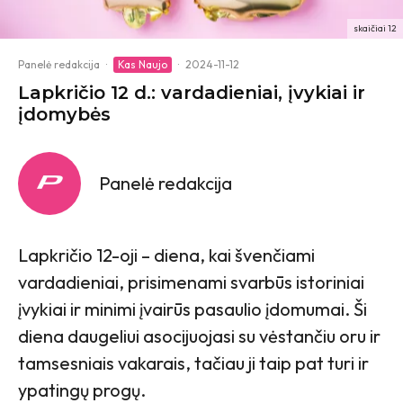
skaičiai 12
Panelė redakcija
·
Kas Naujo
·
2024-11-12
Lapkričio 12 d.: vardadieniai, įvykiai ir
įdomybės
Panelė redakcija
Lapkričio 12-oji – diena, kai švenčiami
vardadieniai, prisimenami svarbūs istoriniai
įvykiai ir minimi įvairūs pasaulio įdomumai. Ši
diena daugeliui asocijuojasi su vėstančiu oru ir
tamsesniais vakarais, tačiau ji taip pat turi ir
ypatingų progų.