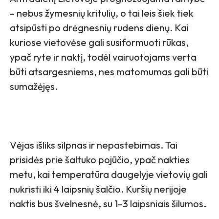
– nebus žymesnių kritulių, o tai leis šiek tiek
atsipūsti po drėgnesnių rudens dienų. Kai
kuriose vietovėse gali susiformuoti rūkas,
ypač ryte ir naktį, todėl vairuotojams verta
būti atsargesniems, nes matomumas gali būti
sumažėjęs.
Vėjas išliks silpnas ir nepastebimas. Tai
prisidės prie šaltuko pojūčio, ypač nakties
metu, kai temperatūra daugelyje vietovių gali
nukristi iki 4 laipsnių šalčio. Kuršių nerijoje
naktis bus švelnesnė, su 1–3 laipsniais šilumos.