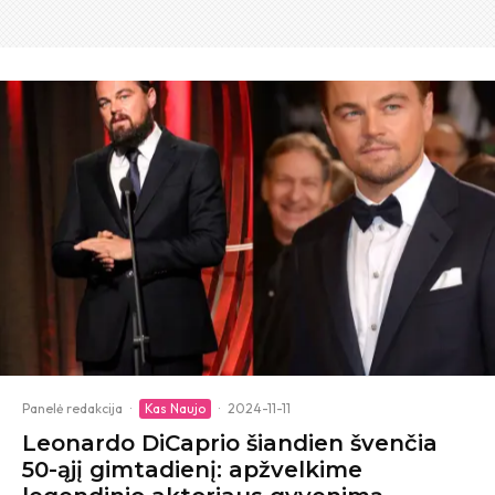
Panelė redakcija
·
Kas Naujo
·
2024-11-11
Leonardo DiCaprio šiandien švenčia
50-ąjį gimtadienį: apžvelkime