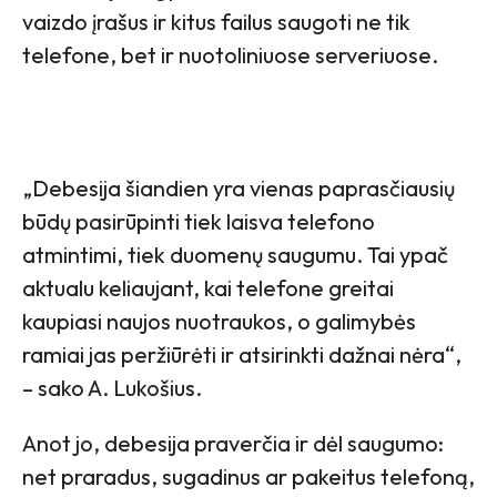
vaizdo įrašus ir kitus failus saugoti ne tik
telefone, bet ir nuotoliniuose serveriuose.
„Debesija šiandien yra vienas paprasčiausių
būdų pasirūpinti tiek laisva telefono
atmintimi, tiek duomenų saugumu. Tai ypač
aktualu keliaujant, kai telefone greitai
kaupiasi naujos nuotraukos, o galimybės
ramiai jas peržiūrėti ir atsirinkti dažnai nėra“,
– sako A. Lukošius.
Anot jo, debesija praverčia ir dėl saugumo:
net praradus, sugadinus ar pakeitus telefoną,