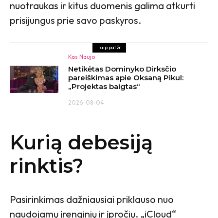
nuotraukas ir kitus duomenis galima atkurti
prisijungus prie savo paskyros.
Taip pat žr
Kas Naujo
Netikėtas Dominyko Dirksčio
pareiškimas apie Oksaną Pikul:
„Projektas baigtas“
2026-08-04
Kurią debesiją
rinktis?
Pasirinkimas dažniausiai priklauso nuo
naudojamų įrenginių ir įpročių. „iCloud“