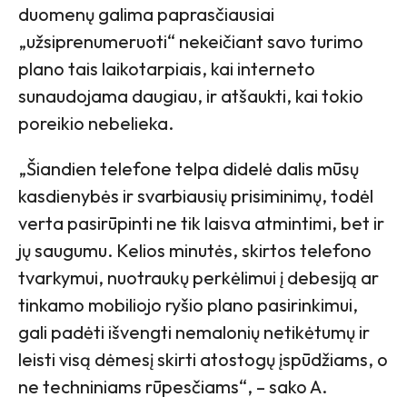
duomenų galima paprasčiausiai
„užsiprenumeruoti“ nekeičiant savo turimo
plano tais laikotarpiais, kai interneto
sunaudojama daugiau, ir atšaukti, kai tokio
poreikio nebelieka.
„Šiandien telefone telpa didelė dalis mūsų
kasdienybės ir svarbiausių prisiminimų, todėl
verta pasirūpinti ne tik laisva atmintimi, bet ir
jų saugumu. Kelios minutės, skirtos telefono
tvarkymui, nuotraukų perkėlimui į debesiją ar
tinkamo mobiliojo ryšio plano pasirinkimui,
gali padėti išvengti nemalonių netikėtumų ir
leisti visą dėmesį skirti atostogų įspūdžiams, o
ne techniniams rūpesčiams“, – sako A.