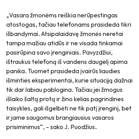
„Vasara žmonėms reiškia nerūpestingas
atostogas, tačiau telefonams prasideda tikri
išbandymai. Atsipalaidavę žmonės neretai
tampa mažiau atidūs ir ne visada tinkamai
pasirūpina savo įrenginiais. Pavyzdžiui,
ištraukus telefoną iš vandens daugelį apima
panika. Tuomet prasideda įvairūs liaudies
išminties eksperimentai, kurie situaciją dažnai
tik dar labiau pablogina. Tačiau jei žmogus
išlaiko šaltą protą ir žino kelias pagrindines
taisykles, gali išgelbėti ne tik patį įrenginį, bet
ir jame saugomus brangiausius vasaros
prisiminimus“, – sako J. Puodžius.