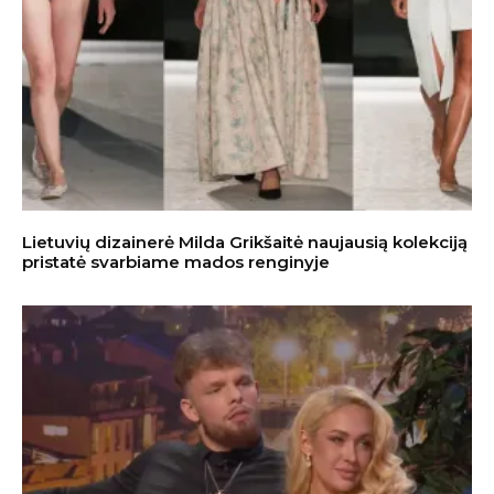
Lietuvių dizainerė Milda Grikšaitė naujausią kolekciją
pristatė svarbiame mados renginyje