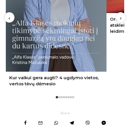
‹
›
Oro kondicionierius bute: ekspertas
atskleidė, kur jį įrengti – nereikės nei
leidimo, nei kaimynų sutikimo
Share