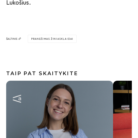
Lukošius.
ŠALTINIS
PRANEŠIMAS ŽINIASKLAIDAI
TAIP PAT SKAITYKITE
Internete
skalbimo
neskubėt