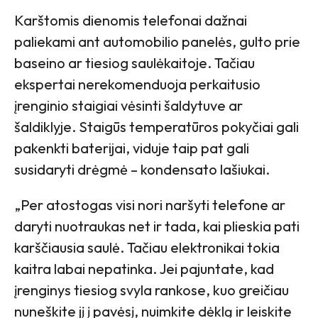
Karštomis dienomis telefonai dažnai
paliekami ant automobilio panelės, gulto prie
baseino ar tiesiog saulėkaitoje. Tačiau
ekspertai nerekomenduoja perkaitusio
įrenginio staigiai vėsinti šaldytuve ar
šaldiklyje. Staigūs temperatūros pokyčiai gali
pakenkti baterijai, viduje taip pat gali
susidaryti drėgmė – kondensato lašiukai.
„Per atostogas visi nori naršyti telefone ar
daryti nuotraukas net ir tada, kai plieskia pati
karščiausia saulė. Tačiau elektronikai tokia
kaitra labai nepatinka. Jei pajuntate, kad
įrenginys tiesiog svyla rankose, kuo greičiau
nuneškite jį į pavėsį, nuimkite dėklą ir leiskite