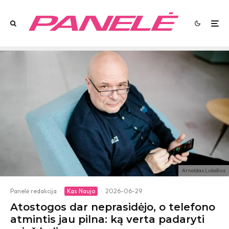
Arnoldas Lukošius
Panelė redakcija
·
Kas Naujo
·
2026-06-29
Atostogos dar neprasidėjo, o telefono
atmintis jau pilna: ką verta padaryti