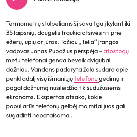
Termometrų stulpeliams šį savaitgalį kylant iki
35 laipsnių, daugelis traukia atsivėsinti prie
ežerų, upių ar jūros. Tačiau „Telia“ įrangos
vadovas Jonas Puodžius perspėja –
atostogų
metu telefonai genda beveik dvigubai
dažniau. Vandens padaryta žala sudaro apie
penktadalį visų išmaniųjų
telefonų
gedimų ir
pagal dažnumą nusileidžia tik sudužusiems
ekranams. Ekspertas atsako, kokie
populiarūs telefonų gelbėjimo mitai juos gali
sugadinti nepataisomai.