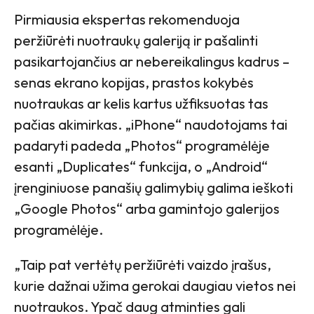
Pirmiausia ekspertas rekomenduoja
peržiūrėti nuotraukų galeriją ir pašalinti
pasikartojančius ar nebereikalingus kadrus –
senas ekrano kopijas, prastos kokybės
nuotraukas ar kelis kartus užfiksuotas tas
pačias akimirkas. „iPhone“ naudotojams tai
padaryti padeda „Photos“ programėlėje
esanti „Duplicates“ funkcija, o „Android“
įrenginiuose panašių galimybių galima ieškoti
„Google Photos“ arba gamintojo galerijos
programėlėje.
„Taip pat vertėtų peržiūrėti vaizdo įrašus,
kurie dažnai užima gerokai daugiau vietos nei
nuotraukos. Ypač daug atminties gali