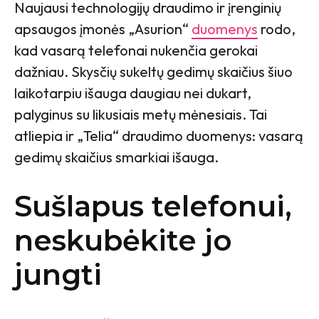
Naujausi technologijų draudimo ir įrenginių
apsaugos įmonės „Asurion“
duomenys
rodo,
kad vasarą telefonai nukenčia gerokai
dažniau. Skysčių sukeltų gedimų skaičius šiuo
laikotarpiu išauga daugiau nei dukart,
palyginus su likusiais metų mėnesiais. Tai
atliepia ir „Telia“ draudimo duomenys: vasarą
gedimų skaičius smarkiai išauga.
Sušlapus telefonui,
neskubėkite jo
jungti