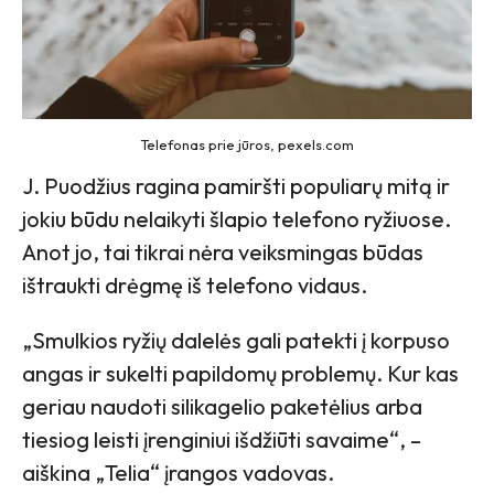
Telefonas prie jūros, pexels.com
J. Puodžius ragina pamiršti populiarų mitą ir
jokiu būdu nelaikyti šlapio telefono ryžiuose.
Anot jo, tai tikrai nėra veiksmingas būdas
ištraukti drėgmę iš telefono vidaus.
„Smulkios ryžių dalelės gali patekti į korpuso
angas ir sukelti papildomų problemų. Kur kas
geriau naudoti silikagelio paketėlius arba
tiesiog leisti įrenginiui išdžiūti savaime“, –
aiškina „Telia“ įrangos vadovas.