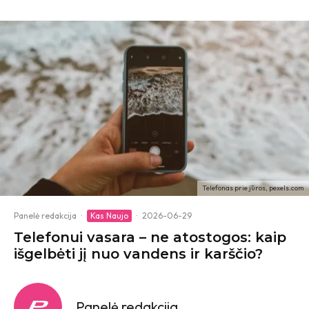
Telefonas prie jūros, pexels.com
Panelė redakcija
·
Kas Naujo
·
2026-06-29
Telefonui vasara – ne atostogos: kaip
išgelbėti jį nuo vandens ir karščio?
Panelė redakcija