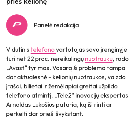
prieš kelionę
Panelė redakcija
Vidutinis
telefono
vartotojas savo įrenginyje
turi net 22 proc. nereikalingų
nuotraukų
, rodo
„Avast“ tyrimas. Vasarą ši problema tampa
dar aktualesnė – kelionių nuotraukos, vaizdo
įrašai, bilietai ir žemėlapiai greitai užpildo
telefono atmintį. „Tele2“ inovacijų ekspertas
Arnoldas Lukošius pataria, ką ištrinti ar
perkelti dar prieš išvykstant.