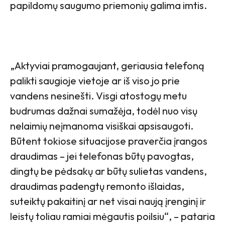
papildomų saugumo priemonių galima imtis.
„Aktyviai pramogaujant, geriausia telefoną
palikti saugioje vietoje ar iš viso jo prie
vandens nesinešti. Visgi atostogų metu
budrumas dažnai sumažėja, todėl nuo visų
nelaimių neįmanoma visiškai apsisaugoti.
Būtent tokiose situacijose praverčia įrangos
draudimas – jei telefonas būtų pavogtas,
dingtų be pėdsakų ar būtų sulietas vandens,
draudimas padengtų remonto išlaidas,
suteiktų pakaitinį ar net visai naują įrenginį ir
leistų toliau ramiai mėgautis poilsiu“, – pataria