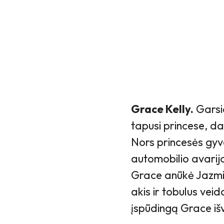
Grace Kelly.
Garsio
tapusi princese, da
Nors princesės gyv
automobilio avarijo
Grace anūkė Jazmin
akis ir tobulus vei
įspūdingą Grace i