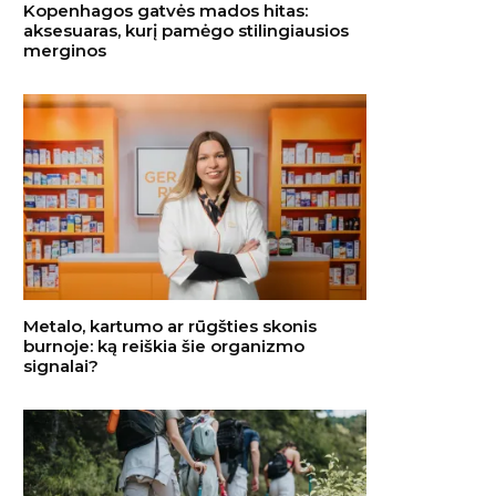
Kopenhagos gatvės mados hitas:
aksesuaras, kurį pamėgo stilingiausios
merginos
Metalo, kartumo ar rūgšties skonis
burnoje: ką reiškia šie organizmo
signalai?