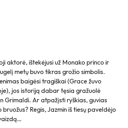
ji aktorė, ištekėjusi už Monako princo ir
ugelį metų buvo tikras grožio simbolis.
enimas baigėsi tragiškai (Grace žuvo
je), jos istoriją dabar tęsia gražuolė
 Grimaldi. Ar atpažįsti ryškias, guvias
do bruožus? Regis, Jazmin iš tiesų paveldėjo
švaizdą…