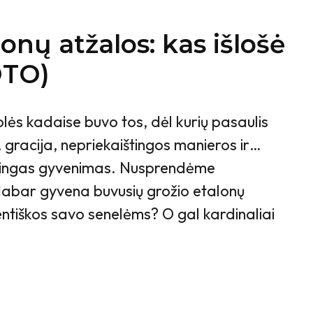
lonų atžalos: kas išlošė
OTO)
lės kadaise buvo tos, dėl kurių pasaulis
s, gracija, nepriekaištingos manieros ir…
ingas gyvenimas. Nusprendėme
 dabar gyvena buvusių grožio etalonų
entiškos savo senelėms? O gal kardinaliai