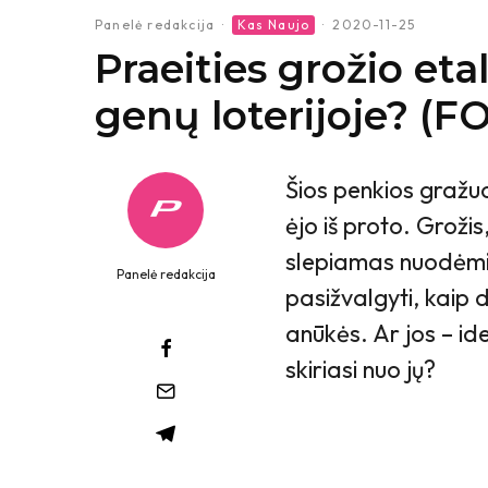
Panelė redakcija
·
Kas Naujo
·
2020-11-25
Praeities grožio eta
genų loterijoje? (F
Šios penkios gražuo
ėjo iš proto. Groži
slepiamas nuodėm
Panelė redakcija
pasižvalgyti, kaip
anūkės. Ar jos – id
skiriasi nuo jų?