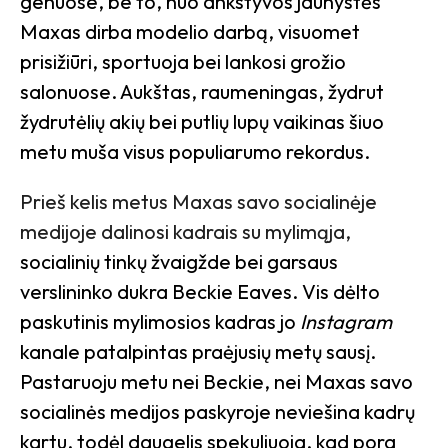
genuose, be to, nuo ankstyvos jaunystės
Maxas dirba modelio darbą, visuomet
prisižiūri, sportuoja bei lankosi grožio
salonuose. Aukštas, raumeningas, žydrut
žydrutėlių akių bei putlių lupų vaikinas šiuo
metu muša visus populiarumo rekordus.
Prieš kelis metus Maxas savo socialinėje
medijoje dalinosi kadrais su mylimąja,
socialinių tinkų žvaigžde bei garsaus
verslininko dukra Beckie Eaves. Vis dėlto
paskutinis mylimosios kadras jo
Instagram
kanale patalpintas praėjusių metų sausį.
Pastaruoju metu nei Beckie, nei Maxas savo
socialinės medijos paskyroje neviešina kadrų
kartu, todėl daugelis spekuliuoja, kad pora