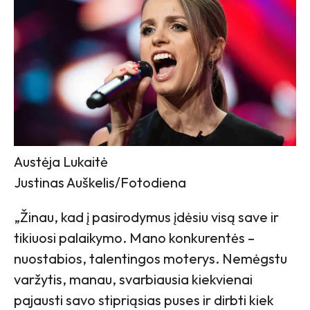
Austėja Lukaitė
Justinas Auškelis/Fotodiena
„Žinau, kad į pasirodymus įdėsiu visą save ir
tikiuosi palaikymo. Mano konkurentės –
nuostabios, talentingos moterys. Nemėgstu
varžytis, manau, svarbiausia kiekvienai
pajausti savo stipriąsias puses ir dirbti kiek