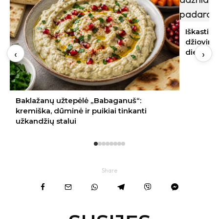
Iškasti svogūnai pradėjo pūti: dažniausia
džiovinimo klaida padaroma pirmąją
‹
›
dieną
Share