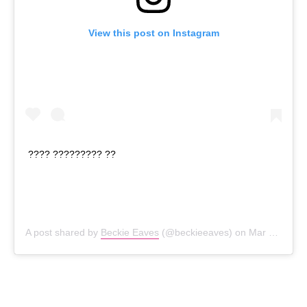
View this post on Instagram
???? ????????? ??
A post shared by
Beckie Eaves
(@beckieeaves) on
Mar 9, 2018 at 4:08am PST