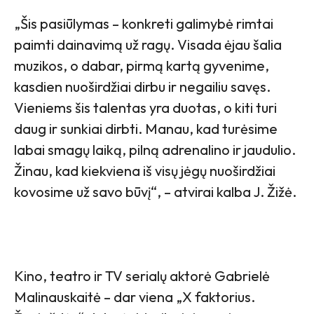
„Šis pasiūlymas – konkreti galimybė rimtai
paimti dainavimą už ragų. Visada ėjau šalia
muzikos, o dabar, pirmą kartą gyvenime,
kasdien nuoširdžiai dirbu ir negailiu savęs.
Vieniems šis talentas yra duotas, o kiti turi
daug ir sunkiai dirbti. Manau, kad turėsime
labai smagų laiką, pilną adrenalino ir jaudulio.
Žinau, kad kiekviena iš visų jėgų nuoširdžiai
kovosime už savo būvį“, – atvirai kalba J. Žižė.
Kino, teatro ir TV serialų aktorė Gabrielė
Malinauskaitė – dar viena „X faktorius.