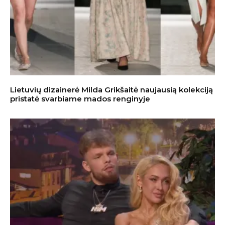
Lietuvių dizainerė Milda Grikšaitė naujausią kolekciją
pristatė svarbiame mados renginyje