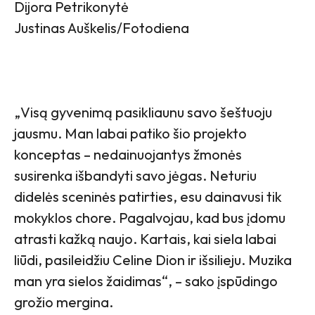
Dijora Petrikonytė
Justinas Auškelis/Fotodiena
„Visą gyvenimą pasikliaunu savo šeštuoju
jausmu. Man labai patiko šio projekto
konceptas – nedainuojantys žmonės
susirenka išbandyti savo jėgas. Neturiu
didelės sceninės patirties, esu dainavusi tik
mokyklos chore. Pagalvojau, kad bus įdomu
atrasti kažką naujo. Kartais, kai siela labai
liūdi, pasileidžiu Celine Dion ir išsilieju. Muzika
man yra sielos žaidimas“, – sako įspūdingo
grožio mergina.