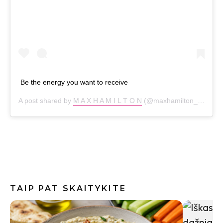
Be the energy you want to receive
A post shared by
M A X H A M I L T O N
(@maxhamilton_) on
Sep
TAIP PAT SKAITYKITE
Pomidorų
išskirtin