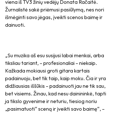
viena iš TV3 žinių vedėjų Donata Račaitė.
Žurnalistė sakė priėmusi pasiūlymą, nes nori
išmėginti savo jėgas, įveikti scenos baimę ir
dainuoti.
„Su muzika aš esu susijusi labai menkai, arba
tiksliau tariant, – profesionaliai – niekaip.
Kažkada mokiausi groti gitara kartais
padainuoju, bet tik taip, kaip moku. Čia ir yra
didžiausias iššūkis – padainuoti jau ne tik sau,
bet visiems. Žinau, kad nesu dainininkė, tapti
ja tikslo gyvenime ir neturiu, tiesiog noriu
„pasimatuoti“ sceną ir įveikti savo baimę“, –