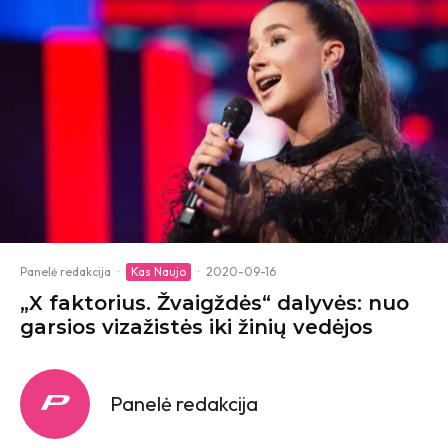
Panelė redakcija
·
Kas Naujo
·
2020-09-16
„X faktorius. Žvaigždės“ dalyvės: nuo
garsios vizažistės iki žinių vedėjos
Panelė redakcija