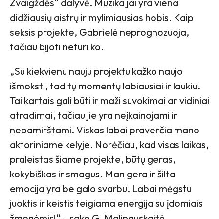
Žvaigždės“ dalyvė. Muzika jai yra viena
didžiausių aistrų ir mylimiausias hobis. Kaip
seksis projekte, Gabrielė neprognozuoja,
tačiau bijoti neturi ko.
„Su kiekvienu nauju projektu kažko naujo
išmoksti, tad tų momentų labiausiai ir laukiu.
Tai kartais gali būti ir maži suvokimai ar vidiniai
atradimai, tačiau jie yra neįkainojami ir
nepamirštami. Viskas labai praverčia mano
aktoriniame kelyje. Norėčiau, kad visas laikas,
praleistas šiame projekte, būtų geras,
kokybiškas ir smagus. Man gera ir šilta
emocija yra be galo svarbu. Labai mėgstu
juoktis ir keistis teigiama energija su įdomiais
žmonėmis!“ – sako G. Malinauskaitė.