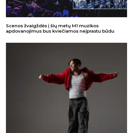
Scenos žvaigždės į šių metų M1 muzikos
apdovanojimus bus kviečiamos neįprastu būdu