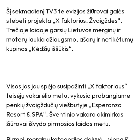
Šį sekmadienį TV3 televizijos žiūrovai galės
stebėti projektą „X faktorius. Žvaigždės“.
Trečioje laidoje garsių Lietuvos merginų ir
moterų laukia džiaugsmo, ašarų ir netikėtumų
kupinas „Kėdžių iššūkis“.
Visos jos jau spėjo susipažinti „X faktoriaus“
teisėjų vakarėlio metu, vykusio prabangiame
penkių žvaigždučių viešbutyje „Esperanza
Resort & SPA“. Šventinio vakaro akimirkas
žiūrovai išvydo pirmosios laidos metu.
Pirmoji merginų kategorijos dalyvė – viena iš