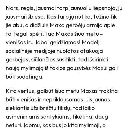
Nors, regis, jausmai tarp jaunuolių liepsnojo, jų
jausmai išblėso. Kas tarp jų nutiko, težino tik
jie abu, o didžiulė Maxo gerbėjų armija apie
tai tegali spėti. Tad Maxas šiuo metu –
vienišas ir… labai geidžiamas! Modelį
socialinėje medijoje nuolatos atakuoja
gerbėjos, siūlančios susitikti, tad išsirinkti
naują mylimąją iš tokios gausybės Maxui gali
būti sudėtinga.
Kita vertus, galbūt šiuo metu Maxas trokšta
būti vienišas ir nepriklausomas. Jis jaunas,
siekiantis užsibrėžtų tikslų, tad laiko
asmeniniams santykiams, tikėtina, daug
neturi. Įdomu, kas bus jo kita mylimoji, o