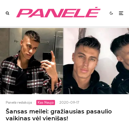
Panelė redakcija
·
Kas Naujo
·
2020-09-17
Šansas meilei: gražiausias pasaulio
vaikinas vėl vienišas!