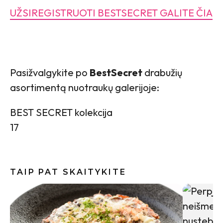
UŽSIREGISTRUOTI BESTSECRET GALITE ČIA
Pasižvalgykite po
BestSecret
drabužių
asortimentą nuotraukų galerijoje:
BEST SECRET kolekcija
17
TAIP PAT SKAITYKITE
Vilniaus
Sonata Pe
reikia ke