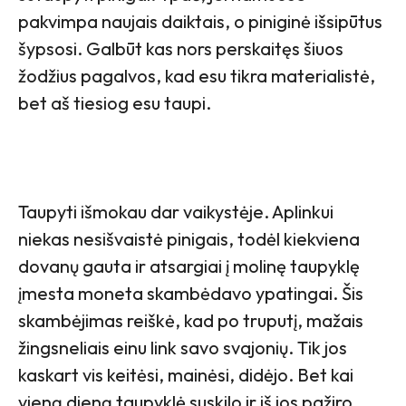
pakvimpa naujais daiktais, o piniginė išsipūtus
šypsosi. Galbūt kas nors perskaitęs šiuos
žodžius pagalvos, kad esu tikra materialistė,
bet aš tiesiog esu taupi.
Taupyti išmokau dar vaikystėje. Aplinkui
niekas nesišvaistė pinigais, todėl kiekviena
dovanų gauta ir atsargiai į molinę taupyklę
įmesta moneta skambėdavo ypatingai. Šis
skambėjimas reiškė, kad po truputį, mažais
žingsneliais einu link savo svajonių. Tik jos
kaskart vis keitėsi, mainėsi, didėjo. Bet kai
vieną dieną taupyklė suskilo ir iš jos pažiro