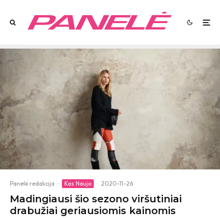
Panelė redakcija
·
Kas Naujo
·
2020-11-26
Madingiausi šio sezono viršutiniai
drabužiai geriausiomis kainomis