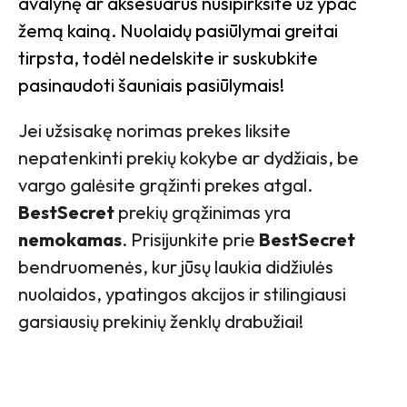
avalynę ar aksesuarus nusipirksite už ypač
žemą kainą. Nuolaidų pasiūlymai greitai
tirpsta, todėl nedelskite ir suskubkite
pasinaudoti šauniais pasiūlymais!
Jei užsisakę norimas prekes liksite
nepatenkinti prekių kokybe ar dydžiais, be
vargo galėsite grąžinti prekes atgal.
BestSecret
prekių grąžinimas yra
nemokamas
.
Prisijunkite prie
BestSecret
bendruomenės, kur jūsų laukia didžiulės
nuolaidos, ypatingos akcijos ir stilingiausi
garsiausių prekinių ženklų drabužiai!