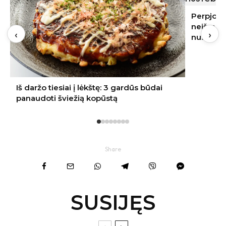
Perpjovė nesaldų arbūzą, bet jo
neišmetė: į stiklainį sudėtas vaisius
‹
›
nustebino skoniu
Share
SUSIJĘS