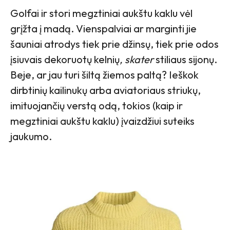
Golfai ir stori megztiniai aukštu kaklu vėl
grįžta į madą. Vienspalviai ar marginti jie
šauniai atrodys tiek prie džinsų, tiek prie odos
įsiuvais dekoruotų kelnių
, skater
stiliaus sijonų.
Beje, ar jau turi šiltą žiemos paltą? Ieškok
dirbtinių kailinukų arba aviatoriaus striukų,
imituojančių verstą odą, tokios (kaip ir
megztiniai aukštu kaklu) įvaizdžiui suteiks
jaukumo.