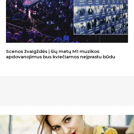
Scenos žvaigždės į šių metų M1 muzikos
apdovanojimus bus kviečiamos neįprastu būdu