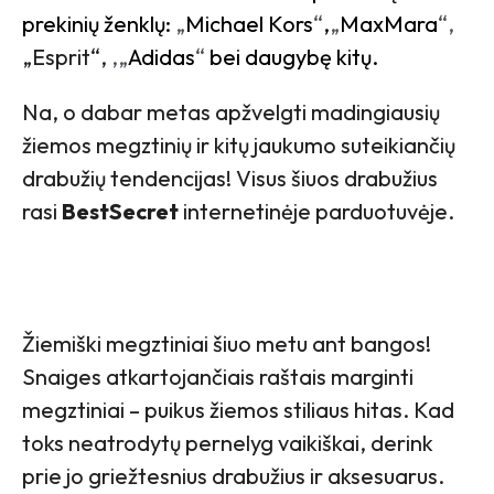
prekinių ženklų:
„
Michael Kors
“
,
„
MaxMara
“,
„Esprit“,
,„
Adidas
“
bei daugybę kitų.
Na, o dabar metas apžvelgti madingiausių
žiemos megztinių ir kitų jaukumo suteikiančių
drabužių tendencijas! Visus šiuos drabužius
rasi
BestSecret
internetinėje parduotuvėje.
Žiemiški megztiniai šiuo metu ant bangos!
Snaiges atkartojančiais raštais marginti
megztiniai – puikus žiemos stiliaus hitas. Kad
toks neatrodytų pernelyg vaikiškai, derink
prie jo griežtesnius drabužius ir aksesuarus.