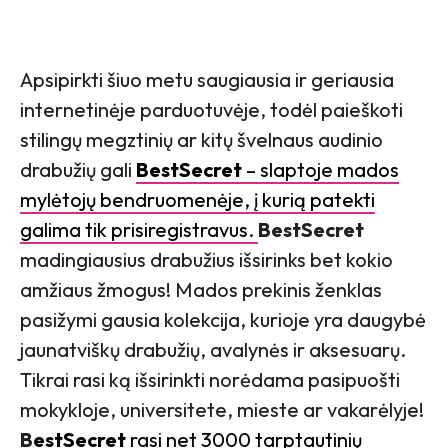
Apsipirkti šiuo metu saugiausia ir geriausia
internetinėje parduotuvėje, todėl paieškoti
stilingų megztinių ar kitų švelnaus audinio
drabužių gali
BestSecret
– slaptoje mados
mylėtojų bendruomenėje, į kurią patekti
galima tik prisiregistravus.
BestSecret
madingiausius drabužius išsirinks bet kokio
amžiaus žmogus! Mados prekinis ženklas
pasižymi gausia kolekcija, kurioje yra daugybė
jaunatviškų drabužių, avalynės ir aksesuarų.
Tikrai rasi ką išsirinkti norėdama pasipuošti
mokykloje, universitete, mieste ar vakarėlyje!
B
estSecret
rasi net
3000 tarptautinių