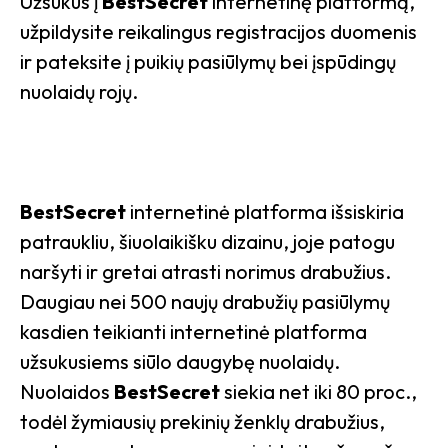
Užsukus į
BestSecret
internetinę platformą,
užpildysite reikalingus registracijos duomenis
ir pateksite į puikių pasiūlymų bei įspūdingų
nuolaidų rojų.
BestSecret
internetinė platforma išsiskiria
patraukliu, šiuolaikišku dizainu, joje patogu
naršyti ir gretai atrasti norimus drabužius.
Daugiau nei 500 naujų drabužių pasiūlymų
kasdien teikianti internetinė platforma
užsukusiems siūlo daugybę nuolaidų.
Nuolaidos
BestSecret
siekia net iki 80 proc.,
todėl žymiausių prekinių ženklų drabužius,