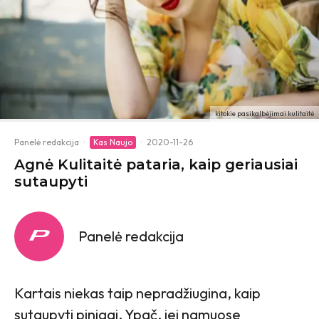
kitokie pasikalbėjimai kulitaitė
Panelė redakcija
·
Kas Naujo
·
2020-11-26
Agnė Kulitaitė pataria, kaip geriausiai
sutaupyti
Panelė redakcija
Kartais niekas taip nepradžiugina, kaip
sutaupyti pinigai. Ypač, jei namuose