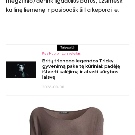
megztinio) derink ilgaaulius batus, užsimesk
kailinę liemenę ir pasipuošk šilta kepuraite.
Taip pat žr
Kas Naujo
Laisvalaikis
Britų triphopo legendos Tricky
gyvenimą pakeitę kūriniai: padėję
ištverti kalėjimą ir atrasti kūrybos
laisvę
2026-08-08