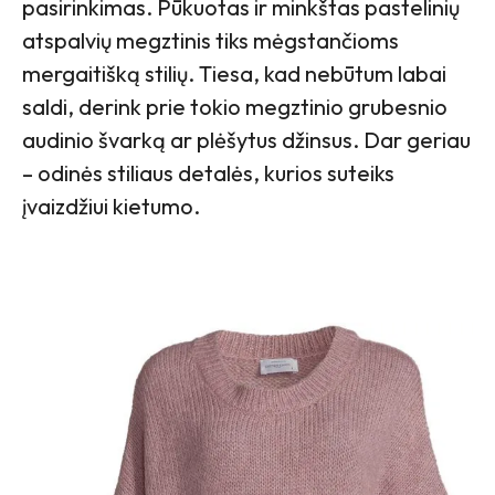
pasirinkimas. Pūkuotas ir minkštas pastelinių
atspalvių megztinis tiks mėgstančioms
mergaitišką stilių. Tiesa, kad nebūtum labai
saldi, derink prie tokio megztinio grubesnio
audinio švarką ar plėšytus džinsus. Dar geriau
– odinės stiliaus detalės, kurios suteiks
įvaizdžiui kietumo.