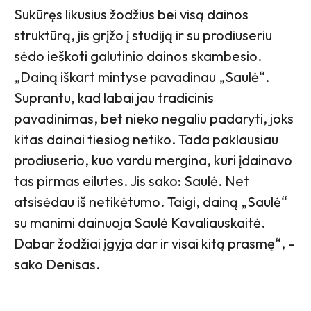
Sukūręs likusius žodžius bei visą dainos
struktūrą, jis grįžo į studiją ir su prodiuseriu
sėdo ieškoti galutinio dainos skambesio.
„Dainą iškart mintyse pavadinau „Saulė“.
Suprantu, kad labai jau tradicinis
pavadinimas, bet nieko negaliu padaryti, joks
kitas dainai tiesiog netiko. Tada paklausiau
prodiuserio, kuo vardu mergina, kuri įdainavo
tas pirmas eilutes. Jis sako: Saulė. Net
atsisėdau iš netikėtumo. Taigi, dainą „Saulė“
su manimi dainuoja Saulė Kavaliauskaitė.
Dabar žodžiai įgyja dar ir visai kitą prasmę“, –
sako Denisas.