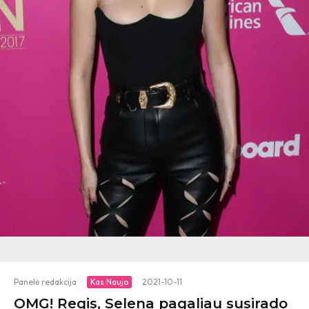
Panelė redakcija
·
Kas Naujo
·
2021-10-11
OMG! Regis, Selena pagaliau susirado