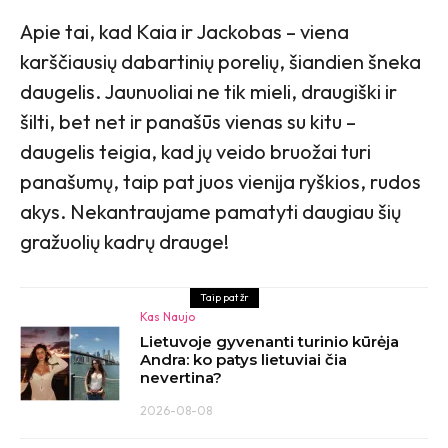
Apie tai, kad Kaia ir Jackobas – viena
karščiausių dabartinių porelių, šiandien šneka
daugelis. Jaunuoliai ne tik mieli, draugiški ir
šilti, bet net ir panašūs vienas su kitu –
daugelis teigia, kad jų veido bruožai turi
panašumų, taip pat juos vienija ryškios, rudos
akys. Nekantraujame pamatyti daugiau šių
gražuolių kadrų drauge!
Taip pat žr
Kas Naujo
Lietuvoje gyvenanti turinio kūrėja
Andra: ko patys lietuviai čia
nevertina?
2026-08-08