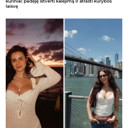
kūriniai: padėję ištverti kalėjimą ir atrasti kūrybos
laisvę