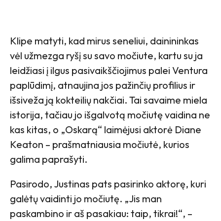
Klipe matyti, kad mirus seneliui, dainininkas
vėl užmezga ryšį su savo močiute, kartu su ja
leidžiasi į ilgus pasivaikščiojimus palei Ventura
paplūdimį, atnaujina jos pažinčių profilius ir
išsiveža ją kokteilių nakčiai. Tai savaime miela
istorija, tačiau jo išgalvotą močiutę vaidina ne
kas kitas, o „Oskarą“ laimėjusi aktorė Diane
Keaton – prašmatniausia močiutė, kurios
galima paprašyti.
Pasirodo, Justinas pats pasirinko aktorę, kuri
galėtų vaidinti jo močiutę. „Jis man
paskambino ir aš pasakiau: taip, tikrai!“, –