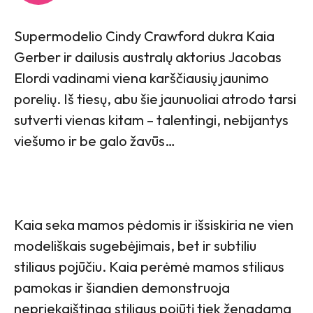
Supermodelio Cindy Crawford dukra Kaia
Gerber ir dailusis australų aktorius Jacobas
Elordi vadinami viena karščiausių jaunimo
porelių. Iš tiesų, abu šie jaunuoliai atrodo tarsi
sutverti vienas kitam – talentingi, nebijantys
viešumo ir be galo žavūs…
Kaia seka mamos pėdomis ir išsiskiria ne vien
modeliškais sugebėjimais, bet ir subtiliu
stiliaus pojūčiu. Kaia perėmė mamos stiliaus
pamokas ir šiandien demonstruoja
nepriekaištingą stiliaus pojūtį tiek žengdama