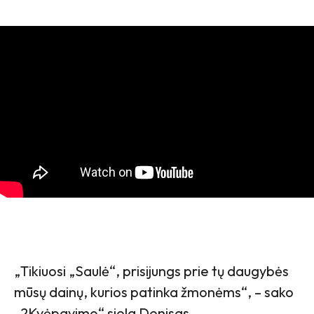
„Tikiuosi „Saulė“, prisijungs prie tų daugybės
mūsų dainų, kurios patinka žmonėms“, – sako
„2Kvėpavimo“ siela Denisas.