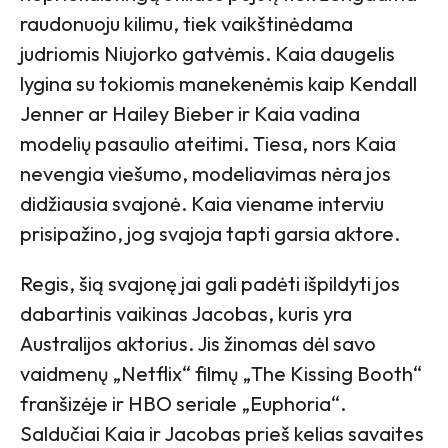
raudonuoju kilimu, tiek vaikštinėdama
judriomis Niujorko gatvėmis. Kaia daugelis
lygina su tokiomis manekenėmis kaip Kendall
Jenner ar Hailey Bieber ir Kaia vadina
modelių pasaulio ateitimi. Tiesa, nors Kaia
nevengia viešumo, modeliavimas nėra jos
didžiausia svajonė. Kaia viename interviu
prisipažino, jog svajoja tapti garsia aktore.
Regis, šią svajonę jai gali padėti išpildyti jos
dabartinis vaikinas Jacobas, kuris yra
Australijos aktorius. Jis žinomas dėl savo
vaidmenų „Netflix“ filmų „The Kissing Booth“
franšizėje ir HBO seriale „Euphoria“.
Saldučiai Kaia ir Jacobas prieš kelias savaites