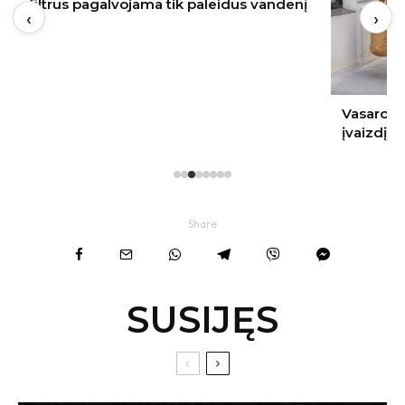
filtrus pagalvojama tik paleidus vandenį
‹
›
Vasaros s
įvaizdį
Share
SUSIJĘS