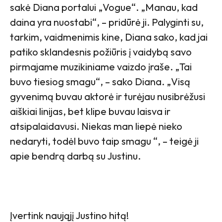
sakė Diana portalui „Vogue“. „Manau, kad
daina yra nuostabi“, – pridūrė ji. Palyginti su,
tarkim, vaidmenimis kine, Diana sako, kad jai
patiko sklandesnis požiūris į vaidybą savo
pirmajame muzikiniame vaizdo įraše. „Tai
buvo tiesiog smagu“, – sako Diana. „Visą
gyvenimą buvau aktorė ir turėjau nusibrėžusi
aiškiai linijas, bet klipe buvau laisva ir
atsipalaidavusi. Niekas man liepė nieko
nedaryti, todėl buvo taip smagu “, – teigė ji
apie bendrą darbą su Justinu.
Įvertink naująjį Justino hitą!