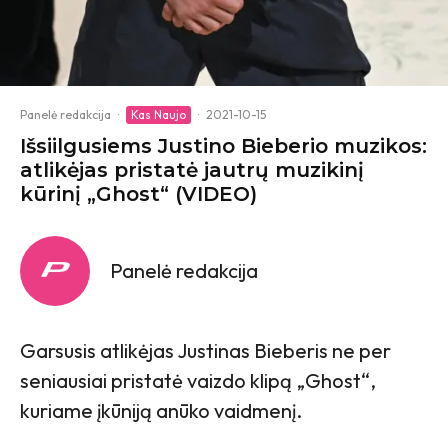
Panelė redakcija
·
Kas Naujo
·
2021-10-15
Išsiilgusiems Justino Bieberio muzikos:
atlikėjas pristatė jautrų muzikinį
kūrinį „Ghost“ (VIDEO)
Panelė redakcija
Garsusis atlikėjas Justinas Bieberis ne per
seniausiai pristatė vaizdo klipą „Ghost“,
kuriame įkūniją anūko vaidmenį.