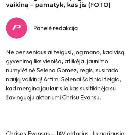
vaikiną – pamatyk, kas jis (FOTO)
Panelė redakcija
Ne per seniausiai teigusi, jog mano, kad visą
gyvenimą liks vieniša, atlikėja, jaunimo
numylėtinė Selena Gomez, regis, susirado
naują vaikiną! Artimi Selenai šaltiniai teigia,
kad mergina jau kuris laikas susitikinėja su
žavinguoju aktoriumi Chrisu Evansu.
Chrisas Evansas – JAV aktorius. Jis geriausiai