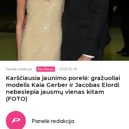
Panelė redakcija
·
Kas Naujo
·
2021-10-18
Karščiausia jaunimo porelė: gražuoliai
modelis Kaia Gerber ir Jacobas Elordi
nebeslepia jausmų vienas kitam
(FOTO)
Panelė redakcija