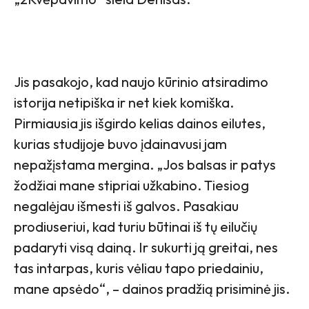
Jis pasakojo, kad naujo kūrinio atsiradimo
istorija netipiška ir net kiek komiška.
Pirmiausia jis išgirdo kelias dainos eilutes,
kurias studijoje buvo įdainavusi jam
nepažįstama mergina. „Jos balsas ir patys
žodžiai mane stipriai užkabino. Tiesiog
negalėjau išmesti iš galvos. Pasakiau
prodiuseriui, kad turiu būtinai iš tų eilučių
padaryti visą dainą. Ir sukurti ją greitai, nes
tas intarpas, kuris vėliau tapo priedainiu,
mane apsėdo“, – dainos pradžią prisiminė jis.