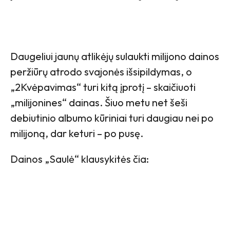
Daugeliui jaunų atlikėjų sulaukti milijono dainos
peržiūrų atrodo svajonės išsipildymas, o
„2Kvėpavimas“ turi kitą įprotį – skaičiuoti
„milijonines“ dainas. Šiuo metu net šeši
debiutinio albumo kūriniai turi daugiau nei po
milijoną, dar keturi – po pusę.
Dainos „Saulė“ klausykitės čia: