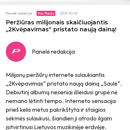
Panelė redakcija
·
Kas Naujo
·
2021-10-12
Peržiūras milijonais skaičiuojantis
„2Kvėpavimas“ pristato naują dainą!
Panelė redakcija
Milijonų peržiūrų internete sulaukiantis
„2Kvėpavimas“ pristato naują dainą „Saulė“.
Debiutinį albumą neseniai išleidusi grupė nė
nemano lėtinti tempo. Interneto sensacija
prieš kelis metus pakrikštyta ir staigios
sėkmės sulaukusi, šiandien ji atrodo ilgam
įsitvirtinusi Lietuvos muzikinėje erdvėje.