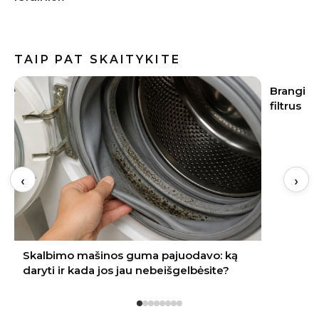
TAIP PAT SKAITYKITE
Brangi naujakurių klaida: apie vandens
Vasaros s
filtrus pagalvojama tik paleidus vandenį
įvaizdį
‹
›