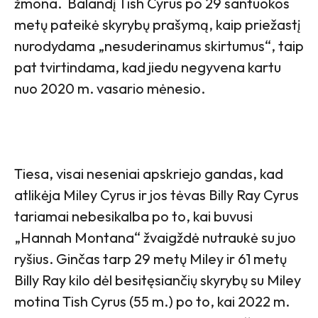
žmona. Balandį Tish Cyrus po 29 santuokos
metų pateikė skyrybų prašymą, kaip priežastį
nurodydama „nesuderinamus skirtumus“, taip
pat tvirtindama, kad jiedu negyvena kartu
nuo 2020 m. vasario mėnesio.
Tiesa, visai neseniai apskriejo gandas, kad
atlikėja Miley Cyrus ir jos tėvas Billy Ray Cyrus
tariamai nebesikalba po to, kai buvusi
„Hannah Montana“ žvaigždė nutraukė su juo
ryšius. Ginčas tarp 29 metų Miley ir 61 metų
Billy Ray kilo dėl besitęsiančių skyrybų su Miley
motina Tish Cyrus (55 m.) po to, kai 2022 m.