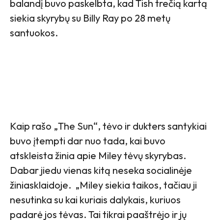
balandį buvo paskelbta, kad Tish trečią kartą
siekia skyrybų su Billy Ray po 28 metų
santuokos.
Kaip rašo „The Sun“, tėvo ir dukters santykiai
buvo įtempti dar nuo tada, kai buvo
atskleista žinia apie Miley tėvų skyrybas.
Dabar jiedu vienas kitą neseka socialinėje
žiniasklaidoje. „Miley siekia taikos, tačiau ji
nesutinka su kai kuriais dalykais, kuriuos
padarė jos tėvas. Tai tikrai paaštrėjo ir jų