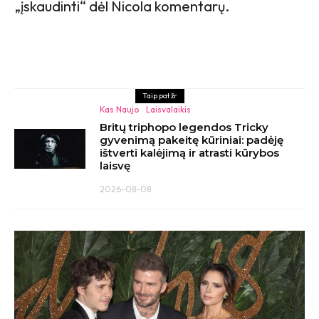
„įskaudinti“ dėl Nicola komentarų.
Taip pat žr
Kas Naujo
Laisvalaikis
Britų triphopo legendos Tricky
gyvenimą pakeitę kūriniai: padėję
ištverti kalėjimą ir atrasti kūrybos
laisvę
2026-08-08