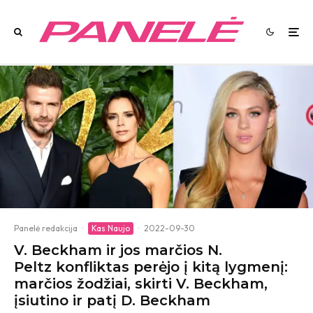
Panelė redakcija
·
Kas Naujo
·
2022-09-30
V. Beckham ir jos marčios N.
Peltz konfliktas perėjo į kitą lygmenį:
marčios žodžiai, skirti V. Beckham,
įsiutino ir patį D. Beckham