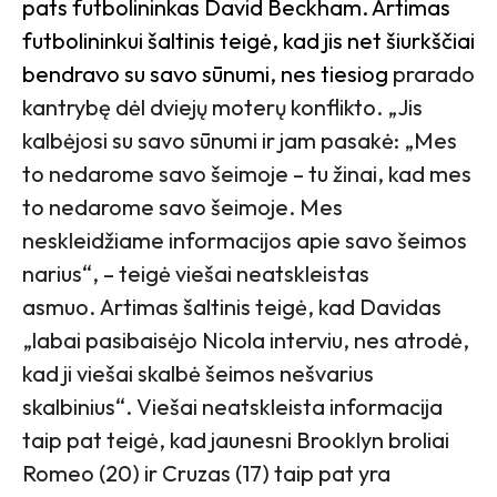
pats futbolininkas David Beckham. Artimas
futbolininkui šaltinis teigė, kad jis net šiurkščiai
bendravo su savo sūnumi, nes tiesiog
prarado
kantrybę dėl dviejų moterų konflikto. „Jis
kalbėjosi su savo sūnumi ir jam pasakė: „Mes
to nedarome savo šeimoje – tu žinai, kad mes
to nedarome savo šeimoje. Mes
neskleidžiame informacijos apie savo šeimos
narius“, – teigė viešai neatskleistas
asmuo. Artimas šaltinis teigė, kad Davidas
„labai pasibaisėjo Nicola interviu, nes atrodė,
kad ji viešai skalbė šeimos nešvarius
skalbinius“. Viešai neatskleista informacija
taip pat teigė, kad jaunesni Brooklyn broliai
Romeo (20) ir Cruzas (17) taip pat yra