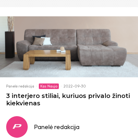
Panelė redakcija
·
Kas Naujo
·
2022-09-30
3 interjero stiliai, kuriuos privalo žinoti
kiekvienas
Panelė redakcija