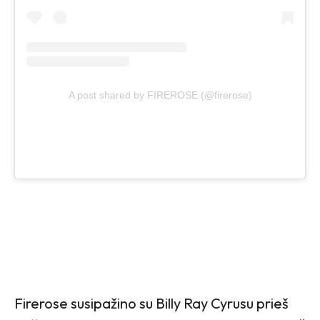
A post shared by FIREROSE (@firerose)
Firerose susipažino su Billy Ray Cyrusu prieš