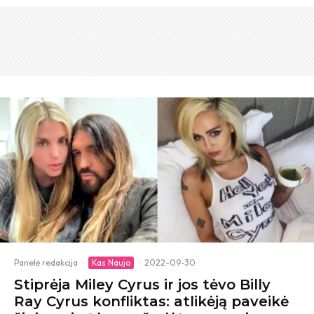
Panelė redakcija
·
Kas Naujo
·
2022-09-30
Stiprėja Miley Cyrus ir jos tėvo Billy
Ray Cyrus konfliktas: atlikėją paveikė