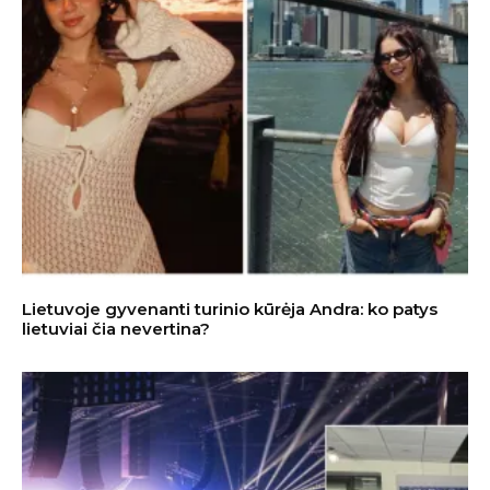
Lietuvoje gyvenanti turinio kūrėja Andra: ko patys
lietuviai čia nevertina?