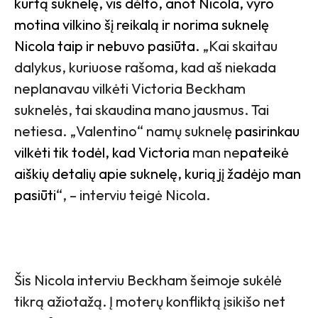
kurtą suknelę, vis dėlto, anot Nicola, vyro
motina vilkino šį reikalą ir norima suknelę
Nicola taip ir nebuvo pasiūta.
„Kai skaitau
dalykus, kuriuose rašoma, kad aš niekada
neplanavau vilkėti Victoria Beckham
suknelės, tai skaudina mano jausmus. Tai
netiesa. „Valentino“ namų suknelę
pasirinkau
vilkėti tik todėl, kad Victoria
man ne
pateikė
aiškių detalių apie suknelę, kurią jį žadėjo man
pasiūti
“, – interviu teigė Nicola.
Šis Nicola interviu Beckham šeimoje sukėlė
tikrą ažiotažą. Į moterų konfliktą įsikišo net