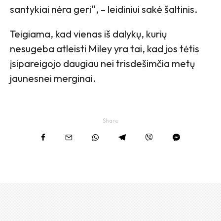
santykiai nėra geri“, – leidiniui sakė šaltinis.
Teigiama, kad vienas iš dalykų, kurių
nesugeba atleisti Miley yra tai, kad jos tėtis
įsipareigojo daugiau nei trisdešimčia metų
jaunesnei merginai.
Share