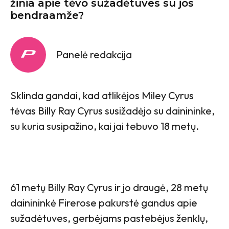
žinia apie tėvo sužadėtuves su jos
bendraamže?
Panelė redakcija
Sklinda gandai, kad atlikėjos Miley Cyrus
tėvas Billy Ray Cyrus susižadėjo su dainininke,
su kuria susipažino, kai jai tebuvo 18 metų.
61 metų Billy Ray Cyrus ir jo draugė, 28 metų
dainininkė Firerose pakurstė gandus apie
sužadėtuves, gerbėjams pastebėjus ženklų,