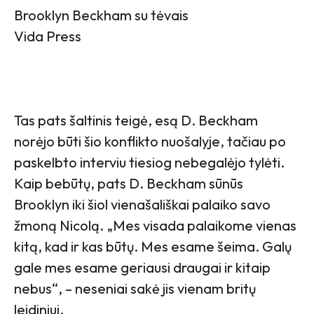
Brooklyn Beckham su tėvais
Vida Press
Tas pats šaltinis teigė, esą D. Beckham
norėjo būti šio konflikto nuošalyje, tačiau po
paskelbto interviu tiesiog nebegalėjo tylėti.
Kaip bebūtų, pats D. Beckham sūnūs
Brooklyn iki šiol vienašališkai palaiko savo
žmoną Nicolą. „Mes visada palaikome vienas
kitą, kad ir kas būtų. Mes esame šeima. Galų
gale mes esame geriausi draugai ir kitaip
nebus“, – neseniai sakė jis vienam britų
leidiniui.