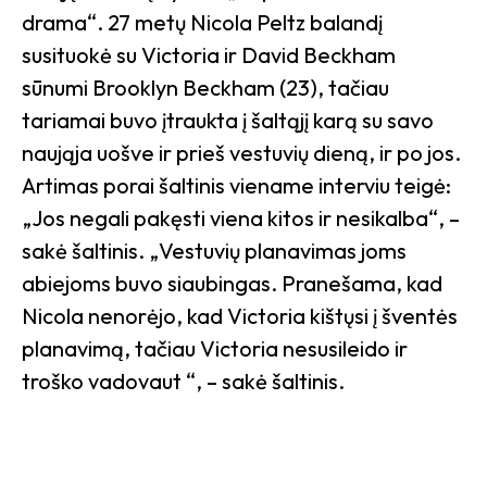
drama“. 27 metų Nicola Peltz balandį
susituokė su Victoria ir David Beckham
sūnumi Brooklyn Beckham (23), tačiau
tariamai buvo įtraukta į šaltąjį karą su savo
naująja uošve ir prieš vestuvių dieną, ir po jos.
Artimas porai šaltinis viename interviu teigė:
„Jos negali pakęsti viena kitos ir nesikalba“, –
sakė šaltinis. „Vestuvių planavimas joms
abiejoms buvo siaubingas. Pranešama, kad
Nicola nenorėjo, kad Victoria kištųsi į šventės
planavimą, tačiau Victoria nesusileido ir
troško vadovaut “, – sakė šaltinis.