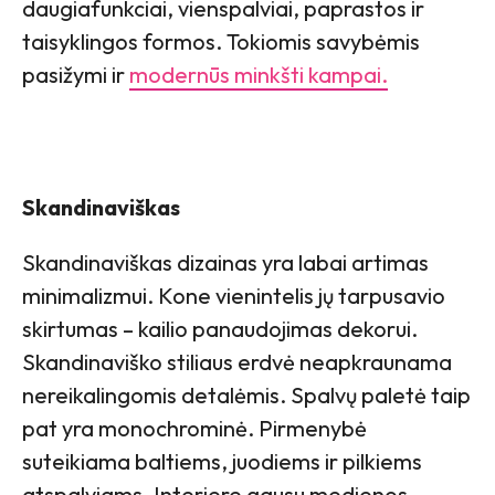
daugiafunkciai, vienspalviai, paprastos ir
taisyklingos formos. Tokiomis savybėmis
pasižymi ir
modernūs minkšti kampai.
Skandinaviškas
Skandinaviškas dizainas yra labai artimas
minimalizmui. Kone vienintelis jų tarpusavio
skirtumas – kailio panaudojimas dekorui.
Skandinaviško stiliaus erdvė neapkraunama
nereikalingomis detalėmis. Spalvų paletė taip
pat yra monochrominė. Pirmenybė
suteikiama baltiems, juodiems ir pilkiems
atspalviams. Interjere gausu medienos,