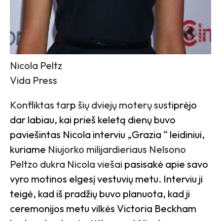
Nicola Peltz
Vida Press
Konfliktas tar
p
šių dviejų moterų susti
prėjo
dar labiau, kai prieš keletą dienų buvo
paviešintas Nicola interviu
„
Grazia
“
leidiniui,
kuriame
Niujorko milijardieriaus Nelsono
Peltzo dukra Nicola viešai
pasisakė apie savo
vyro motinos elgesį vestuvių metu. Interviu ji
teigė, kad iš pradžių buvo planuota, kad ji
ceremonijos metu vilkės Victoria Beckham