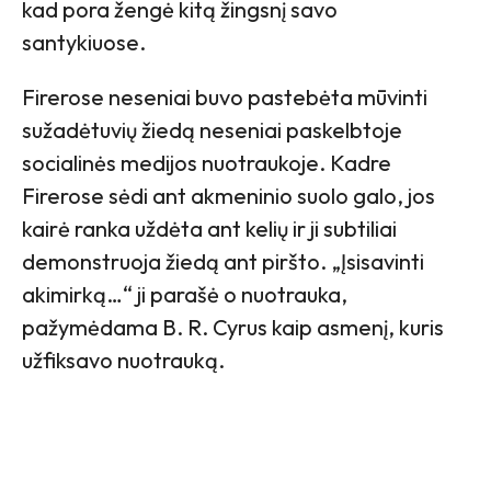
kad pora žengė kitą žingsnį savo
santykiuose.
Firerose neseniai buvo pastebėta mūvinti
sužadėtuvių žiedą neseniai paskelbtoje
socialinės medijos nuotraukoje. Kadre
Firerose sėdi ant akmeninio suolo galo, jos
kairė ranka uždėta ant kelių ir ji subtiliai
demonstruoja žiedą ant piršto. „Įsisavinti
akimirką…“ ji parašė o nuotrauka,
pažymėdama B. R. Cyrus kaip asmenį, kuris
užfiksavo nuotrauką.