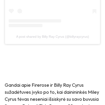
A post shared by Billy Ray Cyrus (@billyraycyrus)
Gandai apie Firerose ir Billy Ray Cyrus
sužadėtuves įvyko po to, kai dainininkės Miley
Cyrus tėvas neseniai išsiskyrė su savo buvusia