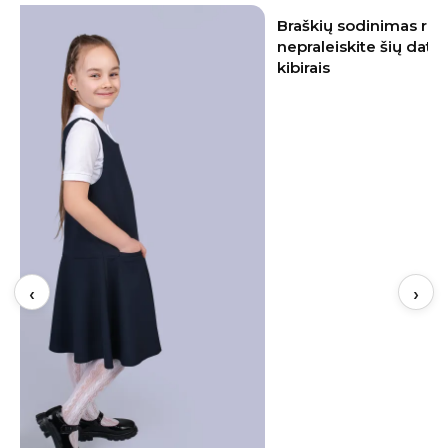
Braškių sodinimas rugpjūtį 2026:
Baklažan
nepraleiskite šių datų – kitąmet skinsite
kremiška,
kibirais
užkandži
‹
›