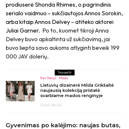
prodiuserė Shonda Rhimes, o pagrindinis
serialo vaidmuo – sukčiautojos Annos Sorokin,
arba kitaip Annos Delvey – atiteko aktorei
Juliai Garner.
Po to, kuomet tikroji Anna
Delvey buvo apkaltinta už sukčiavimą, jai
buvo liepta savo aukoms atlyginti beveik 199
000 JAV dolerių.
Taip pat žr
Kas Naujo
Mada
Lietuvių dizainerė Milda Grikšaitė
naujausią kolekciją pristatė
svarbiame mados renginyje
2026-08-04
Gyvenimas po kalėjimo: naujas butas,