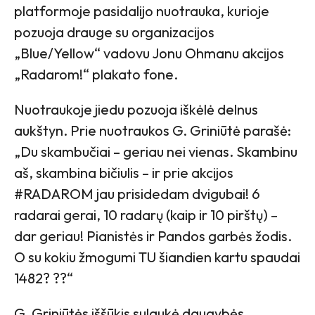
platformoje pasidalijo nuotrauka, kurioje
pozuoja drauge su organizacijos
„Blue/Yellow“ vadovu Jonu Ohmanu akcijos
„Radarom!“ plakato fone.
Nuotraukoje jiedu pozuoja iškėlė delnus
aukštyn. Prie nuotraukos G. Griniūtė parašė:
„Du skambučiai – geriau nei vienas. Skambinu
aš, skambina bičiulis – ir prie akcijos
#RADAROM jau prisidedam dvigubai! 6
radarai gerai, 10 radarų (kaip ir 10 pirštų) –
dar geriau! Pianistės ir Pandos garbės žodis.
O su kokiu žmogumi TU šiandien kartu spaudai
1482? ??“
G. Griniūtės iššūkis sulaukė daugybės