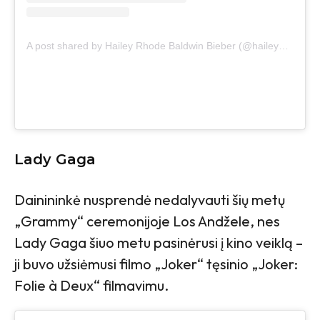
A post shared by Hailey Rhode Baldwin Bieber (@haileybieber)
Lady Gaga
Dainininkė nusprendė nedalyvauti šių metų
„Grammy“ ceremonijoje Los Andžele, nes
Lady Gaga šiuo metu pasinėrusi į kino veiklą –
ji buvo užsiėmusi filmo „Joker“ tęsinio „Joker:
Folie à Deux“ filmavimu.