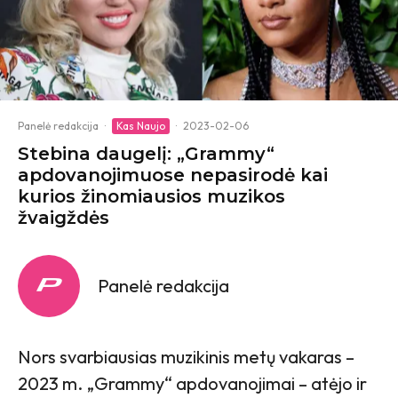
Panelė redakcija
·
Kas Naujo
·
2023-02-06
Stebina daugelį: „Grammy“
apdovanojimuose nepasirodė kai
kurios žinomiausios muzikos
žvaigždės
Panelė redakcija
Nors svarbiausias muzikinis metų vakaras –
2023 m. „Grammy“ apdovanojimai – atėjo ir