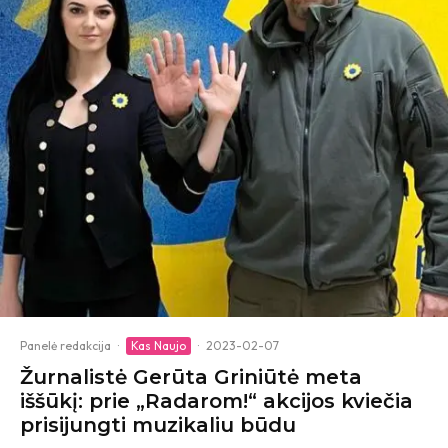
Panelė redakcija
·
Kas Naujo
·
2023-02-07
Žurnalistė Gerūta Griniūtė meta
iššūkį: prie „Radarom!“ akcijos kviečia
prisijungti muzikaliu būdu