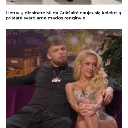
Lietuvių dizainerė Milda Grikšaitė naujausią kolekciją
pristatė svarbiame mados renginyje