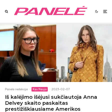
Panelė redakcija
·
Kas Naujo
·
2023-02-07
Iš kalėjimo išėjusi sukčiautoja Anna
Delvey skaito paskaitas
prestižiškiausiame Amerikos