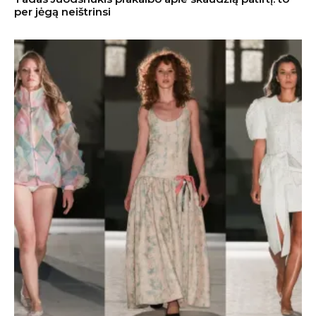
per jėgą neištrinsi