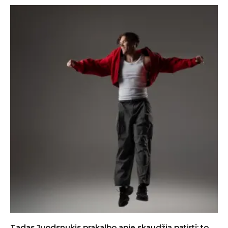
Tadas Juodsnukis prakalbo apie skaudžią patirtį: to