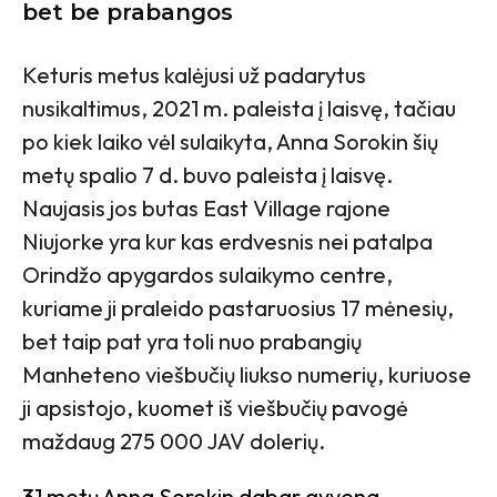
bet be prabangos
Keturis metus kalėjusi už padarytus
nusikaltimus, 2021 m. paleista į laisvę, tačiau
po kiek laiko vėl sulaikyta, Anna Sorokin šių
metų spalio 7 d. buvo paleista į laisvę.
Naujasis jos butas East Village rajone
Niujorke yra kur kas erdvesnis nei patalpa
Orindžo apygardos sulaikymo centre,
kuriame ji praleido pastaruosius 17 mėnesių,
bet taip pat yra toli nuo prabangių
Manheteno viešbučių liukso numerių, kuriuose
ji apsistojo, kuomet iš viešbučių pavogė
maždaug 275 000 JAV dolerių.
31 metų Anna Sorokin dabar gyvena