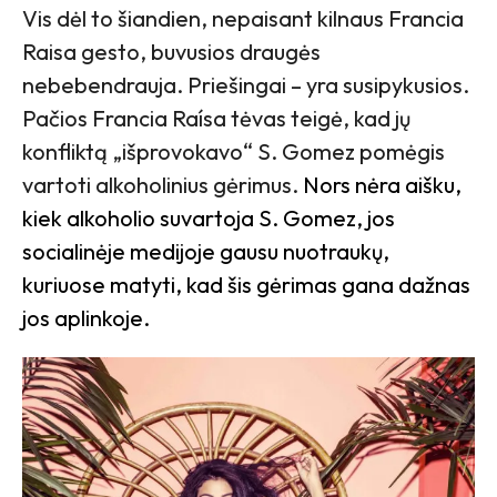
Vis dėl to šiandien, nepaisant kilnaus Francia
Raisa gesto, buvusios draugės
nebebendrauja. Priešingai – yra susipykusios.
Pačios Francia Raísa tėvas teigė, kad jų
konfliktą „išprovokavo“ S. Gomez pomėgis
vartoti alkoholinius gėrimus.
Nors nėra aišku,
kiek alkoholio suvartoja S. Gomez, jos
socialinėje medijoje gausu nuotraukų,
kuriuose matyti, kad šis gėrimas gana dažnas
jos aplinkoje.