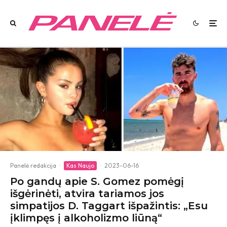
Panelė redakcija
·
Kas Naujo
·
2023-06-16
Po gandų apie S. Gomez pomėgį
išgėrinėti, atvira tariamos jos
simpatijos D. Taggart išpažintis: „Esu
įklimpęs į alkoholizmo liūną“