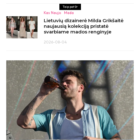
Taip pat žr
Kas Naujo
Mada
Lietuvių dizainerė Milda Grikšaitė
naujausią kolekciją pristatė
svarbiame mados renginyje
2026-08-04