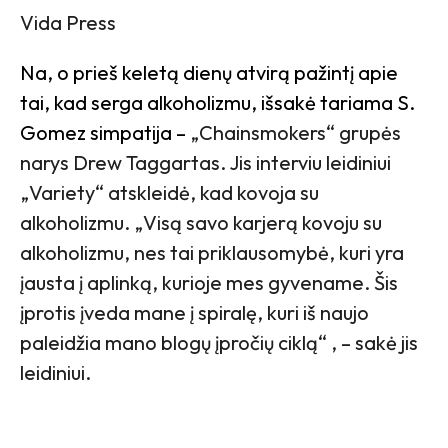
Vida Press
Na, o prieš keletą dienų atvirą pažintį apie
tai, kad serga alkoholizmu, išsakė tariama S.
Gomez simpatija –
„Chainsmokers“ grupės
narys Drew Taggartas. Jis interviu leidiniui
„Variety“ atskleidė, kad kovoja su
alkoholizmu. „Visą savo karjerą kovoju su
alkoholizmu, nes tai priklausomybė, kuri yra
įausta į aplinką, kurioje mes gyvename. Šis
įprotis įveda mane į spiralę, kuri iš naujo
paleidžia mano blogų įpročių ciklą“ , – sakė jis
leidiniui.