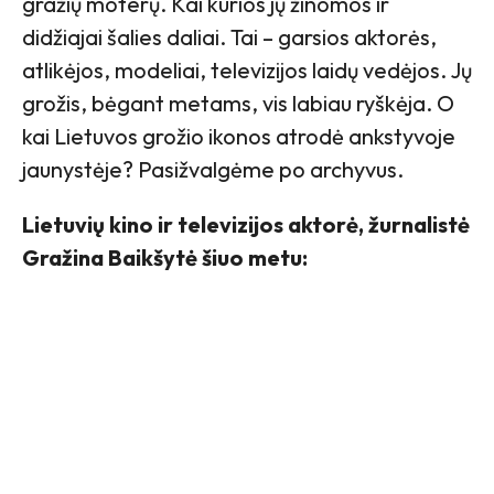
gražių moterų. Kai kurios jų žinomos ir
didžiajai šalies daliai. Tai – garsios aktorės,
atlikėjos, modeliai, televizijos laidų vedėjos. Jų
grožis, bėgant metams, vis labiau ryškėja. O
kai Lietuvos grožio ikonos atrodė ankstyvoje
jaunystėje? Pasižvalgėme po archyvus.
Lietuvių kino ir televizijos aktorė, žurnalistė
Gražina Baikšytė šiuo metu: