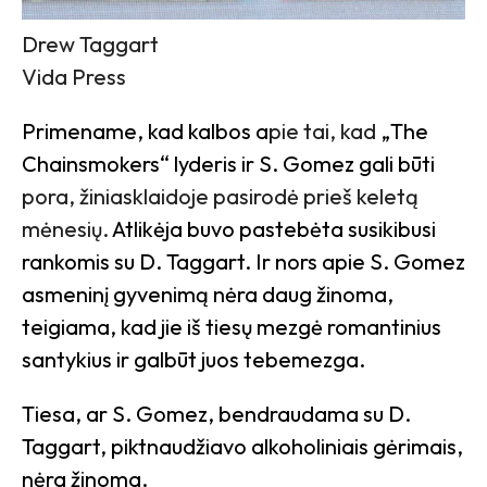
Drew Taggart
Vida Press
Primename, kad kalbos a
pie tai, kad
„The
Chainsmokers“ lyderis ir S. Gomez gali būti
pora, žiniasklaidoje pasirodė prieš keletą
mėnesių.
Atlikėja buvo pastebėta susikibusi
rankomis su D. Taggart. Ir nors apie S. Gomez
asmeninį gyvenimą nėra daug žinoma,
teigiama, kad jie iš tiesų mezgė romantinius
santykius ir galbūt juos tebemezga.
Tiesa, ar S. Gomez, bendraudama su D.
Taggart, piktnaudžiavo alkoholiniais gėrimais,
nėra žinoma.