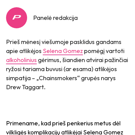
Panelė redakcija
Prieš mėnesį viešumoje pasklidus gandams
apie atlikėjos
Selena Gomez
pomėgį vartoti
alkoholinius
gėrimus, šiandien atvirai pažinčiai
ryžosi tariama buvusi (ar esama) atlikėjos
simpatija – „Chainsmokers“ grupės narys
Drew Taggart.
Primename, kad prieš penkerius metus dėl
vilkligės komplikacijų atlikėjai Selena Gomez