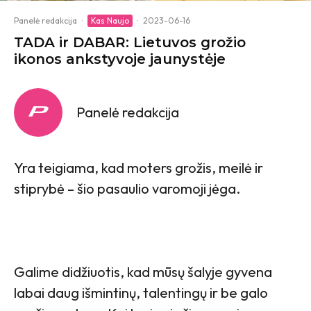
Panelė redakcija
·
Kas Naujo
·
2023-06-16
TADA ir DABAR: Lietuvos grožio
ikonos ankstyvoje jaunystėje
Panelė redakcija
Yra teigiama, kad moters grožis, meilė ir
stiprybė – šio pasaulio varomoji jėga.
Galime didžiuotis, kad mūsų šalyje gyvena
labai daug išmintinų, talentingų ir be galo