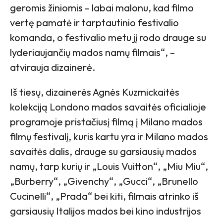
geromis žiniomis – labai malonu, kad filmo
vertę pamatė ir tarptautinio festivalio
komanda, o festivalio metu jį rodo drauge su
lyderiaujančių mados namų filmais“, –
atvirauja dizainerė.
Iš tiesų, dizainerės Agnės Kuzmickaitės
kolekciją Londono mados savaitės oficialioje
programoje pristačiusį filmą į Milano mados
filmų festivalį, kuris kartu yra ir Milano mados
savaitės dalis, drauge su garsiausių mados
namų, tarp kurių ir „Louis Vuitton“, „Miu Miu“,
„Burberry“, „Givenchy“, „Gucci“, „Brunello
Cucinelli“, „Prada“ bei kiti, filmais atrinko iš
garsiausių Italijos mados bei kino industrijos