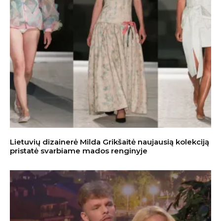
Lietuvių dizainerė Milda Grikšaitė naujausią kolekciją
pristatė svarbiame mados renginyje