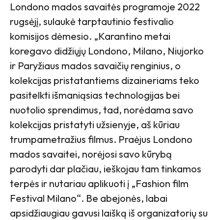
Londono mados savaitės programoje 2022
rugsėjį, sulaukė tarptautinio festivalio
komisijos dėmesio. „Karantino metai
koregavo didžiųjų Londono, Milano, Niujorko
ir Paryžiaus mados savaičių renginius, o
kolekcijas pristatantiems dizaineriams teko
pasitelkti išmaniąsias technologijas bei
nuotolio sprendimus, tad, norėdama savo
kolekcijas pristatyti užsienyje, aš kūriau
trumpametražius filmus. Praėjus Londono
mados savaitei, norėjosi savo kūrybą
parodyti dar plačiau, ieškojau tam tinkamos
terpės ir nutariau aplikuoti į „Fashion film
Festival Milano“. Be abejonės, labai
apsidžiaugiau gavusi laišką iš organizatorių su