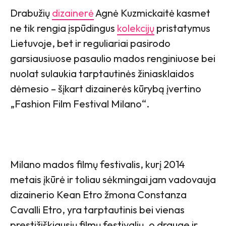
Drabužių
dizainerė
Agnė Kuzmickaitė kasmet
ne tik rengia įspūdingus
kolekcijų
pristatymus
Lietuvoje, bet ir reguliariai pasirodo
garsiausiuose pasaulio mados renginiuose bei
nuolat sulaukia tarptautinės žiniasklaidos
dėmesio – šįkart dizainerės kūrybą įvertino
„Fashion Film Festival Milano“.
Milano mados filmų festivalis, kurį 2014
metais įkūrė ir toliau sėkmingai jam vadovauja
dizainerio Kean Etro žmona Constanza
Cavalli Etro, yra tarptautinis bei vienas
prestižiškiausių filmų festivalių, o drauge ir