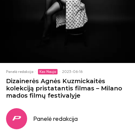
Panelė redakcija
·
Kas Naujo
·
2023-06-16
Dizainerės Agnės Kuzmickaitės
kolekciją pristatantis filmas – Milano
mados filmų festivalyje
Panelė redakcija