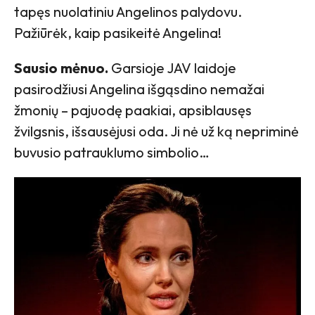
tapęs nuolatiniu Angelinos palydovu.
Pažiūrėk, kaip pasikeitė Angelina!
Sausio mėnuo.
Garsioje JAV laidoje
pasirodžiusi Angelina išgąsdino nemažai
žmonių – pajuodę paakiai, apsiblausęs
žvilgsnis, išsausėjusi oda. Ji nė už ką nepriminė
buvusio patrauklumo simbolio…