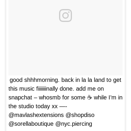
good shhhmorning. back in la la land to get
this music fiiiiiiinally done. add me on
snapchat – whosmb for some ☕️ while I’m in
the studio today xx —-
@mavlashextensions @shopdiso
@sorellaboutique @nyc.piercing