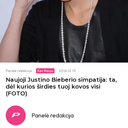
Panelė redakcija
·
Kas Naujo
·
2016-12-13
Naujoji Justino Bieberio simpatija: ta,
dėl kurios širdies tuoj kovos visi
(FOTO)
Panelė redakcija