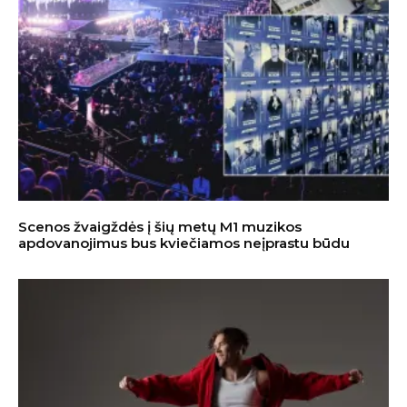
Scenos žvaigždės į šių metų M1 muzikos
apdovanojimus bus kviečiamos neįprastu būdu