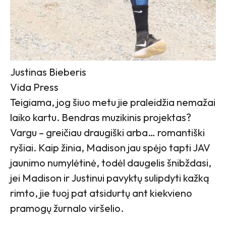
Justinas Bieberis
Vida Press
Teigiama, jog šiuo metu jie praleidžia nemažai
laiko kartu. Bendras muzikinis projektas?
Vargu – greičiau draugiški arba… romantiški
ryšiai. Kaip žinia, Madison jau spėjo tapti JAV
jaunimo numylėtinė, todėl daugelis šnibždasi,
jei Madison ir Justinui pavyktų sulipdyti kažką
rimto, jie tuoj pat atsidurtų ant kiekvieno
pramogų žurnalo viršelio.