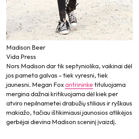
Madison Beer
Vida Press
Nors Madison dar tik septyniolika, vaikinai dėl
jos pameta galvas – tiek vyresni, tiek
jaunesni. Megan Fox
antrininke
tituluojama
mergina dažnai kritikuojama dėl kiek per
atviro nepilnametei drabužių stiliaus ir ryškaus
makiažo, tačiau ištikimiausi jaunosios atlikėjos
gerbėjai dievina Madison sceninį įvaizdį.