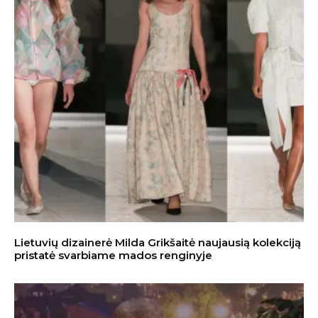
Lietuvių dizainerė Milda Grikšaitė naujausią kolekciją
pristatė svarbiame mados renginyje