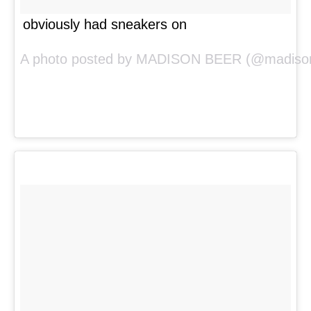
obviously had sneakers on
A photo posted by MADISON BEER (@madisonb