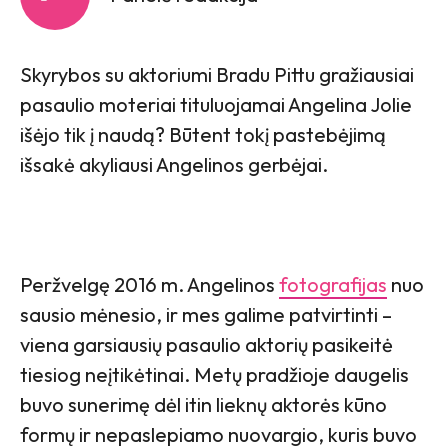
Skyrybos su aktoriumi Bradu Pittu gražiausiai
pasaulio moteriai tituluojamai Angelina Jolie
išėjo tik į naudą? Būtent tokį pastebėjimą
išsakė akyliausi Angelinos gerbėjai.
Peržvelgę 2016 m. Angelinos
fotografijas
nuo
sausio mėnesio, ir mes galime patvirtinti –
viena garsiausių pasaulio aktorių pasikeitė
tiesiog neįtikėtinai. Metų pradžioje daugelis
buvo sunerimę dėl itin lieknų aktorės kūno
formų ir nepaslepiamo nuovargio, kuris buvo