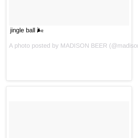
jingle ball 🌬
A photo posted by MADISON BEER (@madisonb