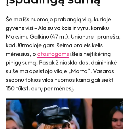
Šeima išsinuomojo prabangią vilą, kurioje
gyvens visi – Ala su vaikais ir vyru, komiku
Maksimu Galkinu (47 m.). Unian.net praneša,
kad Jūrmaloje garsi šeima praleis kelis
mėnesius, o
atostogoms
išleis neįtikėtiną
pinigų sumą. Pasak žiniasklaidos, dainininkė
su šeima apsistojo viloje „Marta“. Vasaros
sezonu tokios vilos nuomos kaina gali siekti
150 tūkst. eurų per mėnesį.