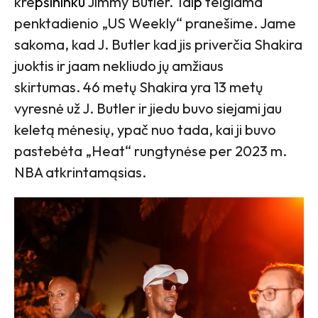
kre
pšininku
Jimmy Butler. Tai
p
teigiama
penktadienio „US Weekly“ pranešime. Jame
sakoma, kad J. Butler kad jis priverčia Shakira
juoktis ir jaam nekliudo jų amžiaus
skirtumas. 46 metų Shakira yra 13 metų
vyresnė už J. Butler ir jiedu buvo siejami jau
keletą mėnesių, ypač nuo tada, kai ji buvo
pastebėta „Heat“ rungtynėse per 2023 m.
NBA atkrintamąsias.