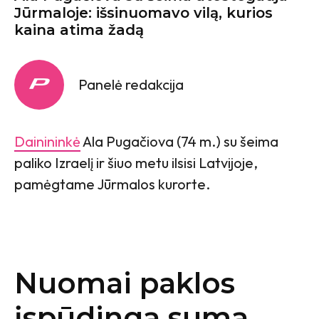
Jūrmaloje: išsinuomavo vilą, kurios
kaina atima žadą
Panelė redakcija
Dainininkė
Ala Pugačiova (74 m.) su šeima
paliko Izraelį ir šiuo metu ilsisi Latvijoje,
pamėgtame Jūrmalos kurorte.
Nuomai paklos
įspūdingą sumą