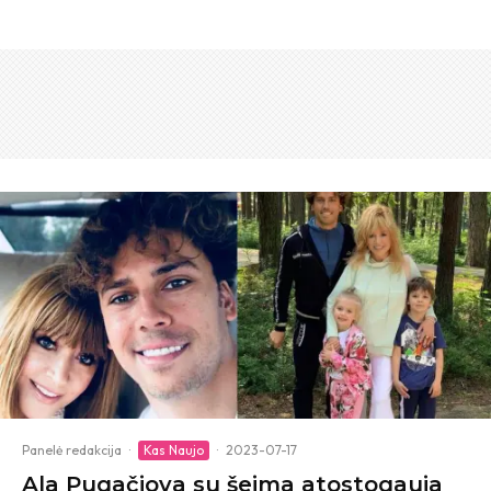
Panelė redakcija
·
Kas Naujo
·
2023-07-17
Ala Pugačiova su šeima atostogauja