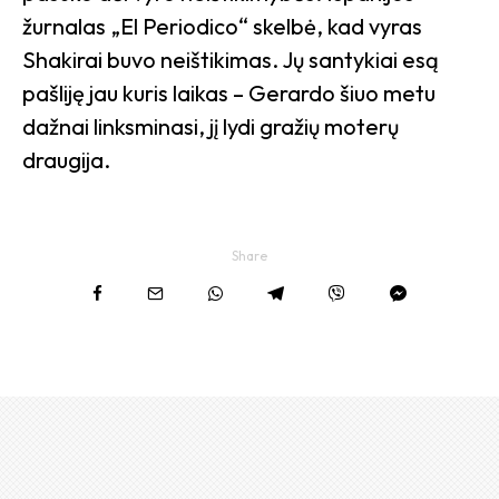
žurnalas „El Periodico“ skelbė, kad vyras
Shakirai buvo neištikimas. Jų santykiai esą
pašliję jau kuris laikas – Gerardo šiuo metu
dažnai linksminasi, jį lydi gražių moterų
draugija.
Share