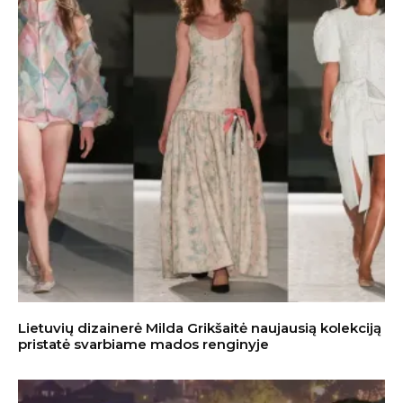
Lietuvių dizainerė Milda Grikšaitė naujausią kolekciją
pristatė svarbiame mados renginyje