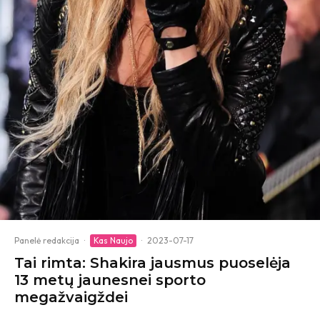
Panelė redakcija
·
Kas Naujo
·
2023-07-17
Tai rimta: Shakira jausmus puoselėja
13 metų jaunesnei sporto
megažvaigždei