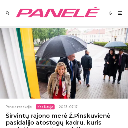
Panelė redakcija
·
Kas Naujo
·
2023-07-17
Širvintų rajono merė Ž.Pinskuvienė
pasidalijo atostogų kadru, kuris