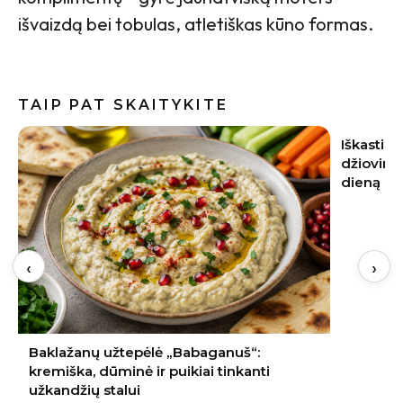
išvaizdą bei tobulas, atletiškas kūno formas.
TAIP PAT SKAITYKITE
Iškasti svogūnai pradėjo pūti: dažniausia
Pomidorų
džiovinimo klaida padaroma pirmąją
išskirtin
dieną
‹
›