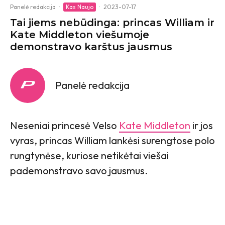
Panelė redakcija
·
Kas Naujo
·
2023-07-17
Tai jiems nebūdinga: princas William ir
Kate Middleton viešumoje
demonstravo karštus jausmus
Panelė redakcija
Neseniai princesė Velso
Kate Middleton
ir jos
vyras, princas William lankėsi surengtose polo
rungtynėse, kuriose netikėtai viešai
pademonstravo savo jausmus.