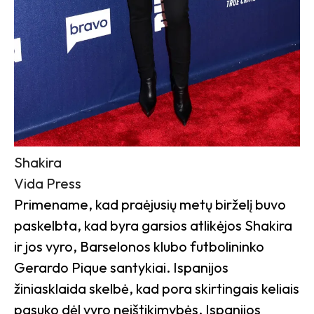
Shakira
Vida Press
Primename, kad praėjusių metų birželį buvo
paskelbta, kad byra garsios atlikėjos Shakira
ir jos vyro, Barselonos klubo futbolininko
Gerardo Pique santykiai. Ispanijos
žiniasklaida skelbė, kad pora skirtingais keliais
pasuko dėl vyro neištikimybės. Ispanijos