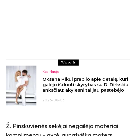
Taip pat žr
Kas Naujo
Oksana Pikul prabilo apie detalę, kuri
galėjo išduoti skyrybas su D. Dirksčiu
anksčiau: akylesni tai jau pastebėjo
2026-08-03
Ž. Pinskuvienės sekėjai negailėjo moteriai
komplimentų – gyrė jaunatvišką moters