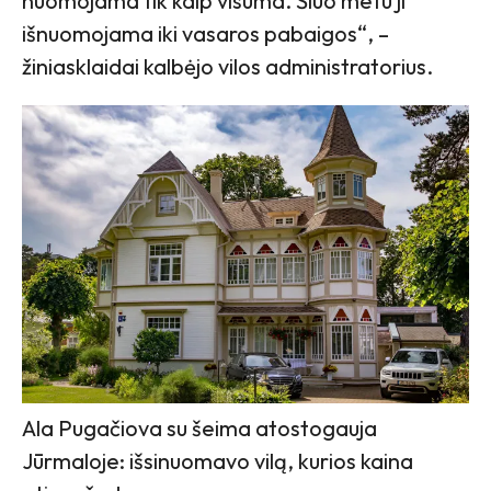
nuomojama tik kaip visuma. Šiuo metu ji
išnuomojama iki vasaros pabaigos“, –
žiniasklaidai kalbėjo vilos administratorius.
Ala Pugačiova su šeima atostogauja
Jūrmaloje: išsinuomavo vilą, kurios kaina