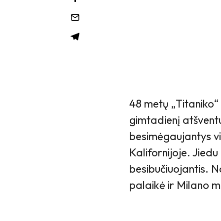
48 metų „Titaniko“ a
gimtadienį atšvent
besimėgaujantys vi
Kalifornijoje. Jied
besibučiuojantis. N
palaikė ir Milano 