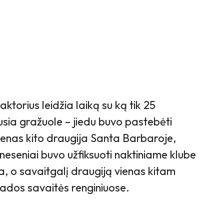
ktorius leidžia laiką su ką tik 25
usia gražuole – jiedu buvo pastebėti
enas kito draugija Santa Barbaroje,
u neseniai buvo užfiksuoti naktiniame klube
a, o savaitgalį draugiją vienas kitam
mados savaitės renginiuose.