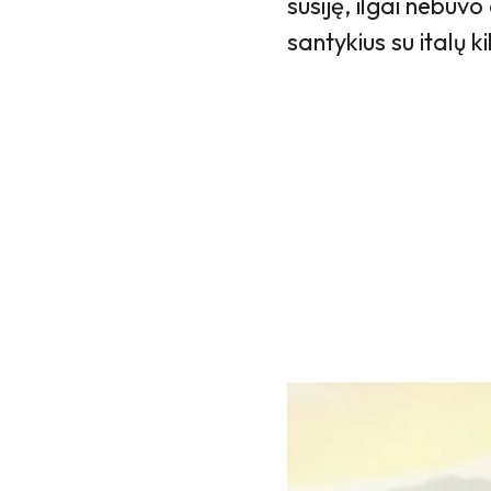
susiję, ilgai nebuv
santykius su italų 