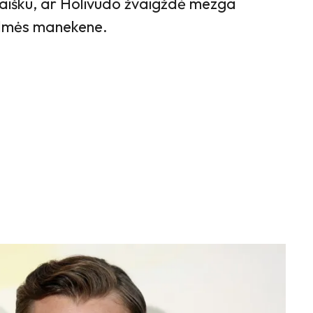
o aišku, ar Holivudo žvaigždė mezga
kilmės manekene.