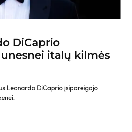
rdo DiCaprio
aunesnei italų kilmės
rius Leonardo DiCaprio įsipareigojo
kenei.