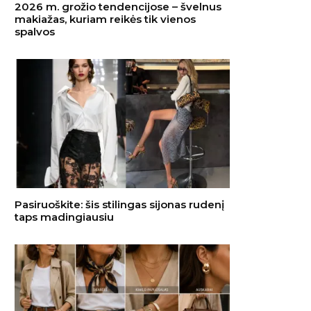
2026 m. grožio tendencijose – švelnus
makiažas, kuriam reikės tik vienos
spalvos
Pasiruoškite: šis stilingas sijonas rudenį
taps madingiausiu