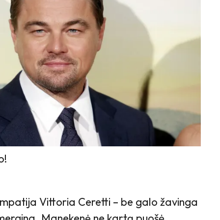
o!
impatija Vittoria Ceretti – be galo žavinga
a mergina. Manekenė ne kartą puošė