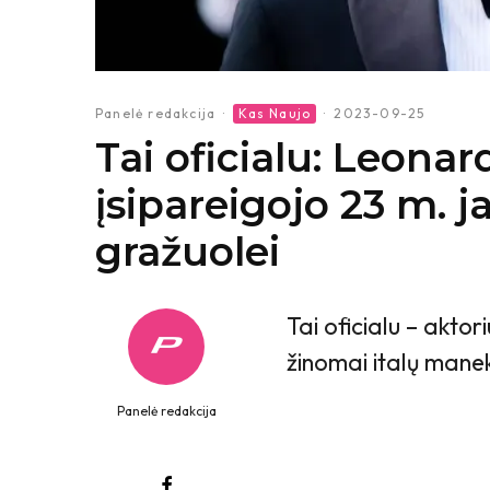
Panelė redakcija
·
Kas Naujo
·
2023-09-25
Tai oficialu: Leona
įsipareigojo 23 m. j
gražuolei
Tai oficialu – akto
žinomai italų mane
Panelė redakcija