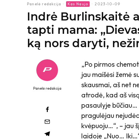
Panelė redakcija
·
Kas Naujo
·
2023-10-09
Indrė Burlinskaitė 
tapti mama: „Dieva
ką nors daryti, než
„Po pirmos chemote
jau maišėsi žemė s
skausmai, aš net n
Panelė redakcija
atrodė, kad aš visą 
pasaulyje būčiau… 
pragulėjau nejudėd
kvėpuoju…“, – jau 
laidoje „Nuo… Iki…