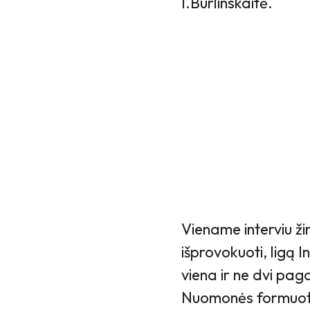
I.Burlinskaitė.
Viename interviu ži
išprovokuoti, ligą 
viena ir ne dvi pag
Nuomonės formuotoj