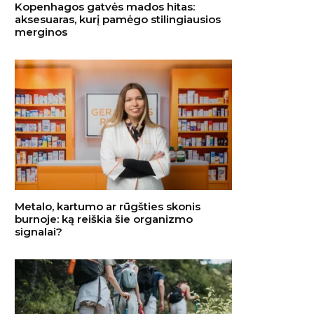
Kopenhagos gatvės mados hitas:
aksesuaras, kurį pamėgo stilingiausios
merginos
Metalo, kartumo ar rūgšties skonis
burnoje: ką reiškia šie organizmo
signalai?