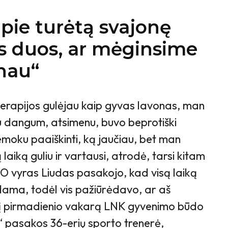
apie turėtą svajonę
s duos, ar mėginsime
inau“
rapijos gulėjau kaip gyvas lavonas, man
u dangum, atsimenu, buvo beprotiški
emoku paaiškinti, ką jaučiau, bet man
laiką guliu ir vartausi, atrodė, tarsi kitam
O vyras Liudas pasakojo, kad visą laiką
ama, todėl vis pažiūrėdavo, ar aš
šį pirmadienio vakarą LNK gyvenimo būdo
“ pasakos 36-erių sporto trenerė,