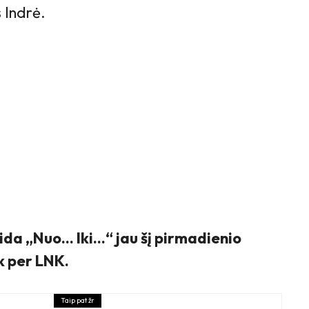
s Indrė.
da „Nuo… Iki…“ jau šį pirmadienio
ik per LNK.
Taip pat žr