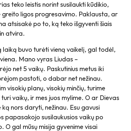
s teko leistis norint susilaukti kūdikio,
ie greito ligos progresavimo. Paklausta, ar
 atsisakė po to, ką teko išgyventi šiais
in atvira.
laiką buvo turėti vieną vaikelį, gal todėl,
viena. Mano vyras Liudas –
rėjo net 5 vaikų. Paskutinius metus iki
orėjom pastoti, o dabar net nežinau.
m visokių planų, visokių minčių, turime
turi vaikų, ir mes juos mylime. O ar Dievas
ką nors daryti, nežinau. Esu gavusi
ios papasakojo susilaukusios vaikų po
o. O gal mūsų misija gyvenime visai