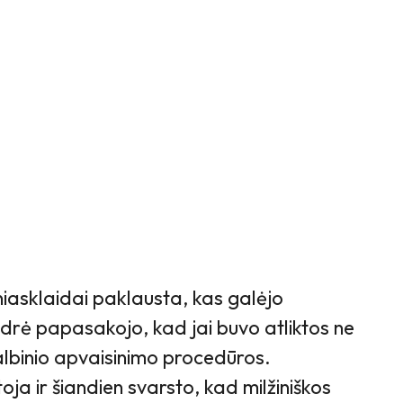
niasklaidai paklausta, kas galėjo
Indrė papasakojo, kad jai buvo atliktos ne
albinio apvaisinimo procedūros.
a ir šiandien svarsto, kad milžiniškos