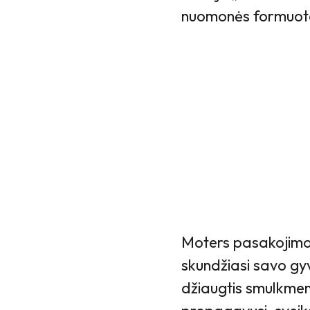
nuomonės formuotoj
Moters pasakojimo t
skundžiasi savo gyv
džiaugtis smulkme