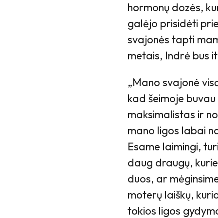
hormonų dozės, kuria
galėjo prisidėti pr
svajonės tapti mama
metais, Indrė bus it
„Mano svajonė visą 
kad šeimoje buvau 
maksimalistas ir no
mano ligos labai n
Esame laimingi, turi
daug draugų, kurie 
duos, ar mėginsime 
moterų laiškų, kur
tokios ligos gydym