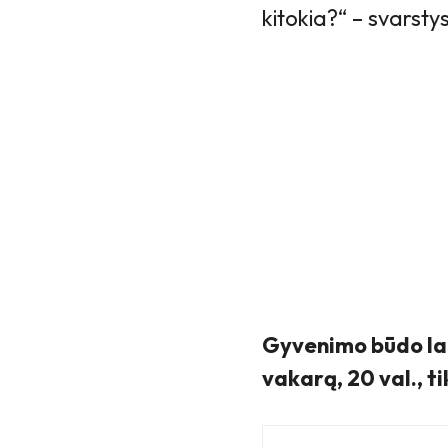
kitokia?“ – svarsty
Gyvenimo būdo lai
vakarą, 20 val., t