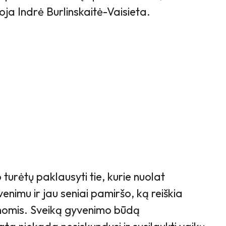
a Indrė Burlinskaitė-Vaisieta.
urėtų paklausyti tie, kurie nuolat
enimu ir jau seniai pamiršo, ką reiškia
nomis. Sveiką gyvenimo būdą