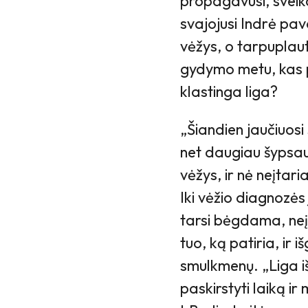
propagavusi, sveika
svajojusi Indrė pava
vėžys, o tarpuplauty
gydymo metu, kas p
klastinga liga?
„Šiandien jaučiuosi
net daugiau šypsau
vėžys, ir nė neįtar
Iki vėžio diagnozės
tarsi bėgdama, ne
tuo, ką patiria, ir
smulkmenų. „Liga iš
paskirstyti laiką i