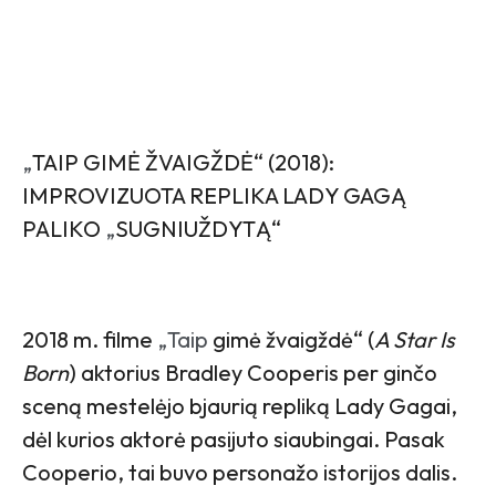
„
TAIP GIMĖ ŽVAIGŽDĖ“ (2018):
IMPROVIZUOTA REPLIKA LADY GAGĄ
PALIKO
„
SUGNIUŽDYTĄ“
2018 m. filme
„Taip
gimė žvaigždė“ (
A Star Is
Born
) aktorius Bradley Cooperis per ginčo
sceną mestelėjo bjaurią repliką Lady Gagai,
dėl kurios aktorė pasijuto siaubingai. Pasak
Cooperio, tai buvo personažo istorijos dalis.