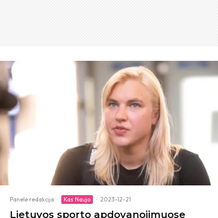
Panelė redakcija
·
Kas Naujo
·
2023-12-21
Lietuvos sporto apdovanojimuose