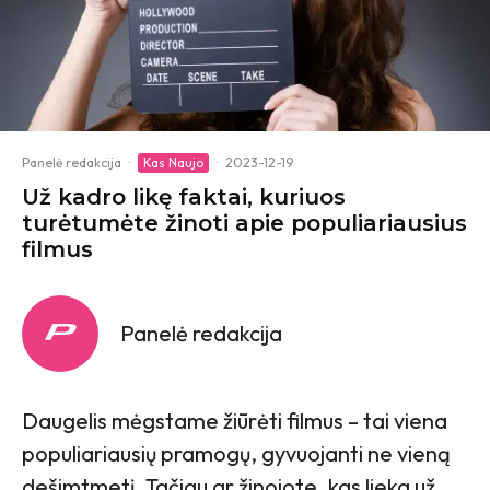
Panelė redakcija
·
Kas Naujo
·
2023-12-19
Už kadro likę faktai, kuriuos
turėtumėte žinoti apie populiariausius
filmus
Panelė redakcija
Daugelis mėgstame žiūrėti filmus – tai viena
populiariausių pramogų, gyvuojanti ne vieną
dešimtmetį. Tačiau ar žinojote, kas lieka už