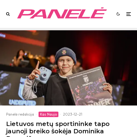
Panelė redakcija
·
Kas Naujo
·
2023-12-21
Lietuvos metų sportininke tapo
jaunoji breiko šokėja Dominika