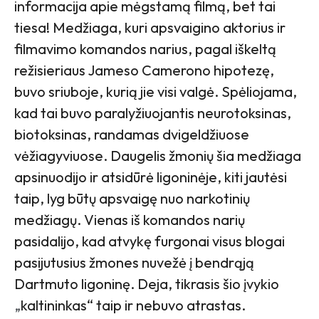
informacija apie mėgstamą filmą, bet tai
tiesa! Medžiaga, kuri apsvaigino aktorius ir
filmavimo komandos narius, pagal iškeltą
režisieriaus Jameso Camerono hipotezę,
buvo sriuboje, kurią jie visi valgė. Spėliojama,
kad tai buvo paralyžiuojantis neurotoksinas,
biotoksinas, randamas dvigeldžiuose
vėžiagyviuose. Daugelis žmonių šia medžiaga
apsinuodijo ir atsidūrė ligoninėje, kiti jautėsi
taip, lyg būtų apsvaigę nuo narkotinių
medžiagų. Vienas iš komandos narių
pasidalijo, kad atvykę furgonai visus blogai
pasijutusius žmones nuvežė į bendrąją
Dartmuto ligoninę. Deja, tikrasis šio įvykio
„
kaltininkas“ taip ir nebuvo atrastas.