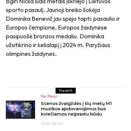
Bgirl Nicka šiais metais įskriejo į Lietuvos
sporto pasaulį. Jaunoji breiko šokėja
Dominika Benevič jau spėjo tapti: pasaulio ir
Europos čempione, Europos žaidynėse
pasipuošė bronzos medaliu. Dominika
užsitikrino ir kelialapį į 2024 m. Paryžiaus
olimpines žaidynes.
Taip pat žr
Kas Naujo
Scenos žvaigždės į šių metų M1
muzikos apdovanojimus bus
kviečiamos neįprastu būdu
2026-08-06