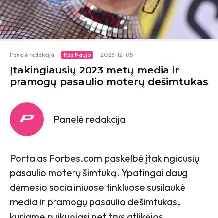
Panelė redakcija
·
Kas Naujo
·
2023-12-05
Įtakingiausių 2023 metų media ir
pramogų pasaulio moterų dešimtukas
Panelė redakcija
Portalas Forbes.com paskelbė įtakingiausių
pasaulio moterų šimtuką. Ypatingai daug
dėmesio socialiniuose tinkluose susilaukė
media ir pramogų pasaulio dešimtukas,
kuriame puikuojasi net trys atlikėjos.