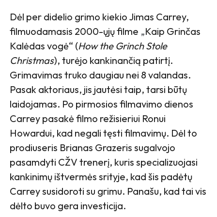
Dėl per didelio grimo kiekio Jimas Carrey,
filmuodamasis 2000-ųjų filme
„
Kaip Grinčas
Kalėdas vogė“ (
How the Grinch Stole
Christmas
), turėjo kankinančią patirtį.
Grimavimas truko daugiau nei 8 valandas.
Pasak aktoriaus, jis jautėsi taip, tarsi būtų
laidojamas. Po pirmosios filmavimo dienos
Carrey pasakė filmo režisieriui Ronui
Howardui, kad negali tęsti filmavimų. Dėl to
prodiuseris Brianas Grazeris sugalvojo
pasamdyti CŽV trenerį, kuris specializuojasi
kankinimų ištvermės srityje, kad šis padėtų
Carrey susidoroti su grimu. Panašu, kad tai vis
dėlto buvo gera investicija.