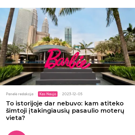
Panelė redakcija
·
Kas Naujo
·
2023-12-05
To istorijoje dar nebuvo: kam atiteko
šimtoji įtakingiausių pasaulio moterų
vieta?