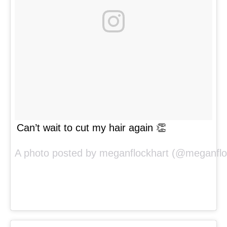
Can’t wait to cut my hair again 👏
A photo posted by meganflockhart (@meganflo