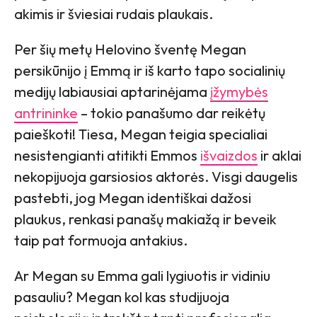
akimis ir šviesiai rudais plaukais.
Per šių metų Helovino šventę Megan
persikūnijo į Emmą ir iš karto tapo socialinių
medijų labiausiai aptarinėjama
įžymybės
antrininke
– tokio panašumo dar reikėtų
paieškoti! Tiesa, Megan teigia specialiai
nesistengianti atitikti Emmos
išvaizdos
ir aklai
nekopijuoja garsiosios aktorės. Visgi daugelis
pastebti, jog Megan identiškai dažosi
plaukus, renkasi panašų makiažą ir beveik
taip pat formuoja antakius.
Ar Megan su Emma gali lygiuotis ir vidiniu
pasauliu? Megan kol kas studijuoja