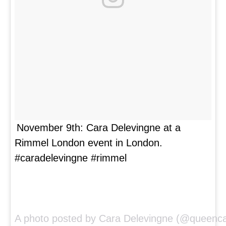
November 9th: Cara Delevingne at a
Rimmel London event in London.
#caradelevingne #rimmel
A photo posted by Cara Delevingne (@queenca