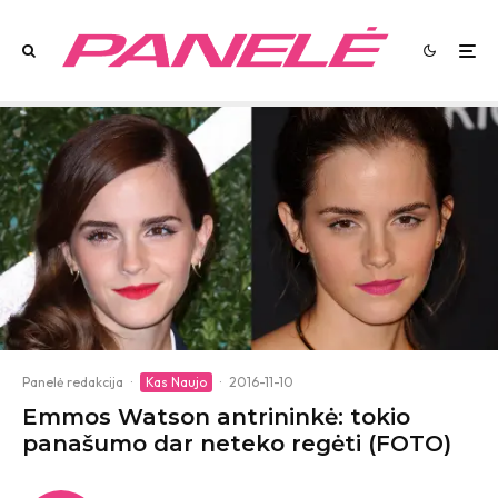
Panelė redakcija
·
Kas Naujo
·
2016-11-10
Emmos Watson antrininkė: tokio
panašumo dar neteko regėti (FOTO)