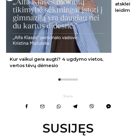
atskleidė, kur jį įrengti – nereikės nei
leidimo, nei kaimynų sutikimo
Share
SUSIJĘS