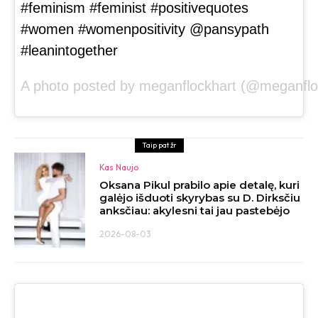
#feminism #feminist #positivequotes
#women #womenpositivity @pansypath
#leanintogether
A photo posted by meganflockhart (@meganflo
Taip pat žr
Kas Naujo
Oksana Pikul prabilo apie detalę, kuri
galėjo išduoti skyrybas su D. Dirksčiu
anksčiau: akylesni tai jau pastebėjo
2026-08-03