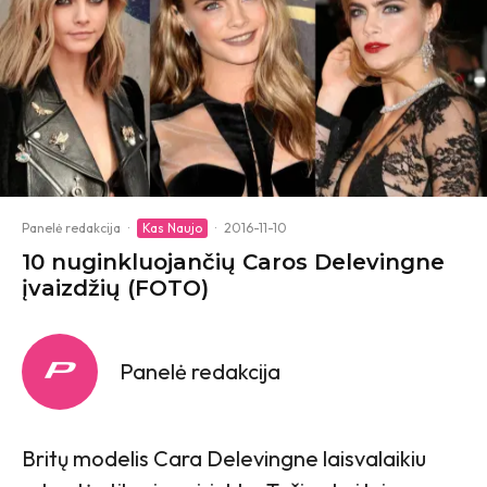
Panelė redakcija
·
Kas Naujo
·
2016-11-10
10 nuginkluojančių Caros Delevingne
įvaizdžių (FOTO)
Panelė redakcija
Britų modelis Cara Delevingne laisvalaikiu