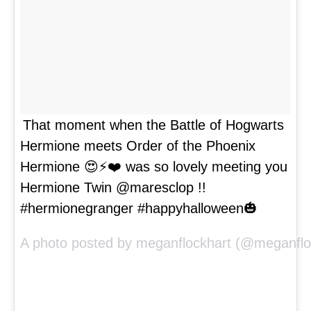
That moment when the Battle of Hogwarts
Hermione meets Order of the Phoenix
Hermione 😍⚡️❤️ was so lovely meeting you
Hermione Twin @maresclop !!
#hermionegranger #happyhalloween🎃
A photo posted by meganflockhart (@meganflo