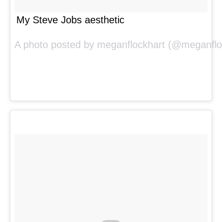
My Steve Jobs aesthetic
A photo posted by meganflockhart (@meganflo