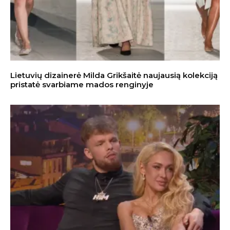
Lietuvių dizainerė Milda Grikšaitė naujausią kolekciją
pristatė svarbiame mados renginyje