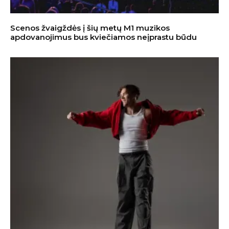
Scenos žvaigždės į šių metų M1 muzikos
apdovanojimus bus kviečiamos neįprastu būdu