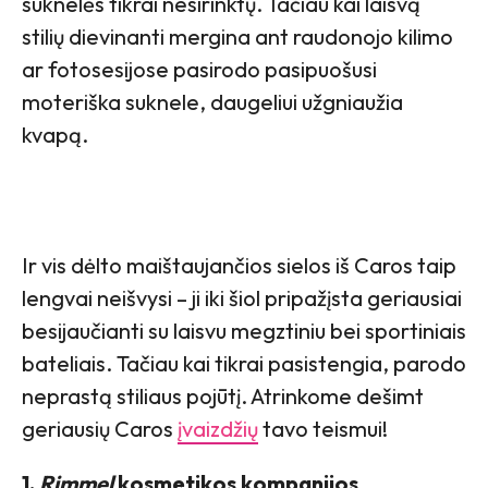
suknelės tikrai nesirinktų. Tačiau kai laisvą
stilių dievinanti mergina ant raudonojo kilimo
ar fotosesijose pasirodo pasipuošusi
moteriška suknele, daugeliui užgniaužia
kvapą.
Ir vis dėlto maištaujančios sielos iš Caros taip
lengvai neišvysi – ji iki šiol pripažįsta geriausiai
besijaučianti su laisvu megztiniu bei sportiniais
bateliais. Tačiau kai tikrai pasistengia, parodo
neprastą stiliaus pojūtį. Atrinkome dešimt
geriausių Caros
įvaizdžių
tavo teismui!
1.
Rimmel
kosmetikos kompanijos