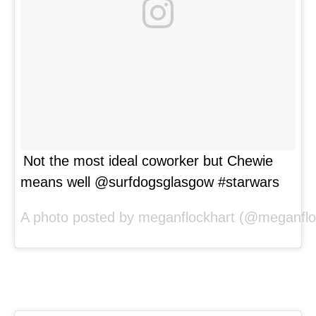
Not the most ideal coworker but Chewie
means well @surfdogsglasgow #starwars
A photo posted by meganflockhart (@meganflo