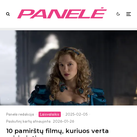
Panelė redakcija
·
Laisvalaikis
·
2025-02-05
·
Paskutinį kartą atnaujinta:
2026-01-26
10 pamirštų filmų, kuriuos verta