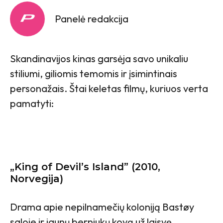
Panelė redakcija
Skandinavijos kinas garsėja savo unikaliu
stiliumi, giliomis temomis ir įsimintinais
personažais. Štai keletas filmų, kuriuos verta
pamatyti:
„King of Devil’s Island” (2010,
Norvegija)
Drama apie nepilnamečių koloniją Bastøy
saloje ir jaunų berniukų kovą už laisvę.