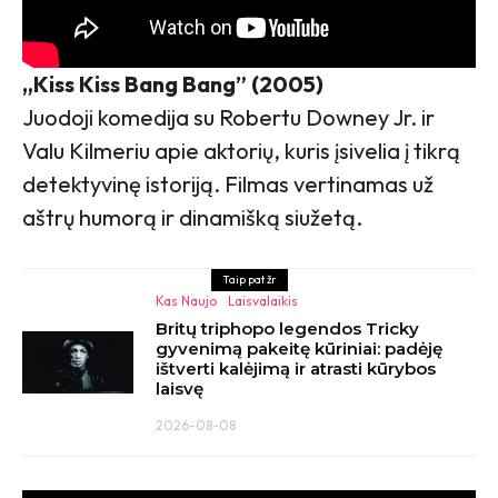
„Kiss Kiss Bang Bang” (2005)
Juodoji komedija su Robertu Downey Jr. ir
Valu Kilmeriu apie aktorių, kuris įsivelia į tikrą
detektyvinę istoriją. Filmas vertinamas už
aštrų humorą ir dinamišką siužetą.
Taip pat žr
Kas Naujo
Laisvalaikis
Britų triphopo legendos Tricky
gyvenimą pakeitę kūriniai: padėję
ištverti kalėjimą ir atrasti kūrybos
laisvę
2026-08-08