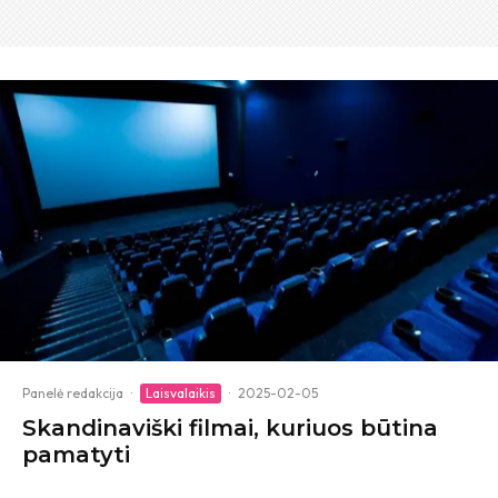
Panelė redakcija
·
Laisvalaikis
·
2025-02-05
Skandinaviški filmai, kuriuos būtina
pamatyti