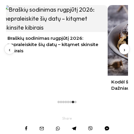
kinsite
‹
›
Kodėl šimtalapis neišsisluoksniuoja?
Dažniausia kepimo klaida
Share