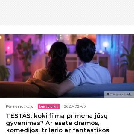
Shutterstock nuotr.
Panelė redakcija
·
Laisvalaikis
·
2025-02-05
TESTAS: kokį filmą primena jūsų
gyvenimas? Ar esate dramos,
komedijos, trilerio ar fantastikos