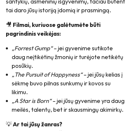
santykių, asmeninių išgyvenimų, tačiau būtent
tai daro jūsų istoriją įdomią ir prasmingą.
🎥
Filmai, kuriuose galėtumėte būti
pagrindinis veikėjas:
„Forrest Gump“
– jei gyvenime sutikote
daug neįtikėtinų žmonių ir turėjote netikėtų
posūkių.
„The Pursuit of Happyness“
– jei jūsų kelias į
sėkmę buvo pilnas sunkumų ir kovos su
likimu.
„A Star is Born“
– jei jūsų gyvenime yra daug
meilės, talentų, bet ir skausmingų akimirkų.
💡
Ar tai jūsų žanras?