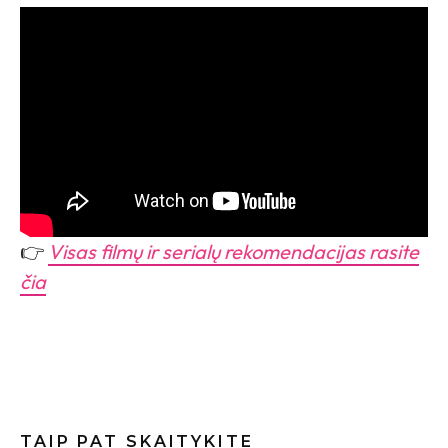
👉
Visas filmų ir serialų rekomendacijas rasite
čia
TAIP PAT SKAITYKITE