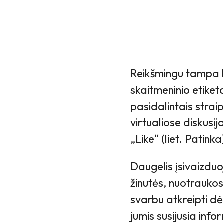
Reikšmingu tampa 
skaitmeninio etiket
pasidalintais strai
virtualiose diskusi
„Like“ (liet. Patinka
Daugelis įsivaizduoj
žinutės, nuotraukos a
svarbu atkreipti dėm
jumis susijusia info