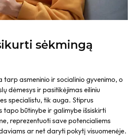
usikurti sėkmingą
 tarp asmeninio ir socialinio gyvenimo, o
lų dėmesys ir pasitikėjimas eiliniu
es specialistu, tik auga. Stiprus
s tapo būtinybe ir galimybe išsiskirti
šme, reprezentuoti save potencialiems
aviams ar net daryti pokytį visuomenėje.