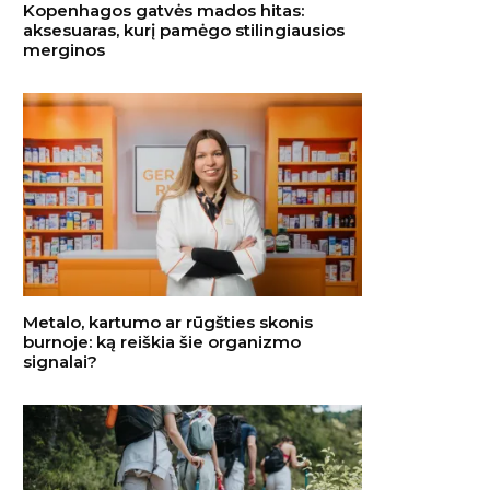
Kopenhagos gatvės mados hitas:
aksesuaras, kurį pamėgo stilingiausios
merginos
Metalo, kartumo ar rūgšties skonis
burnoje: ką reiškia šie organizmo
signalai?