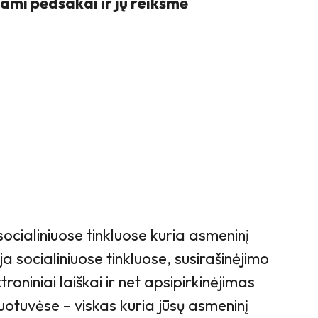
kami pėdsakai ir jų reikšmė
socialiniuose tinkluose kuria asmeninį
a socialiniuose tinkluose, susirašinėjimo
oniniai laiškai ir net apsipirkinėjimas
otuvėse – viskas kuria jūsų asmeninį