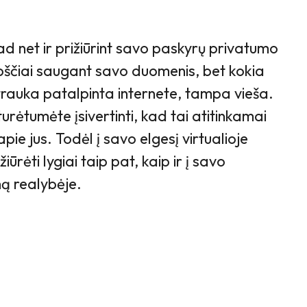
kad net ir prižiūrint savo paskyrų privatumo
pščiai saugant savo duomenis, bet kokia
trauka patalpinta internete, tampa vieša.
urėtumėte įsivertinti, kad tai atitinkamai
e jus. Todėl į savo elgesį virtualioje
iūrėti lygiai taip pat, kaip ir į savo
ną realybėje.