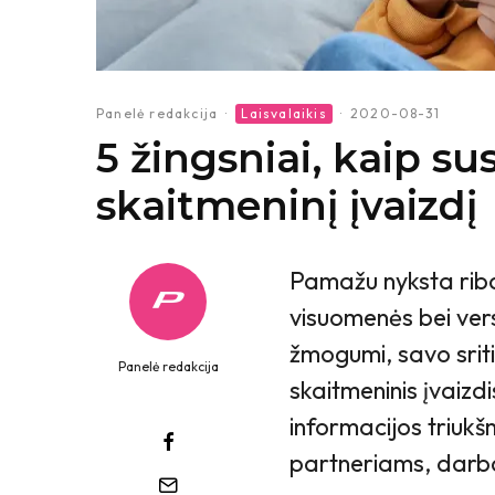
Panelė redakcija
·
Laisvalaikis
·
2020-08-31
5 žingsniai, kaip s
skaitmeninį įvaizdį
Pamažu nyksta riba
visuomenės bei vers
žmogumi, savo sriti
Panelė redakcija
skaitmeninis įvaizdi
informacijos triuk
partneriams, darbd