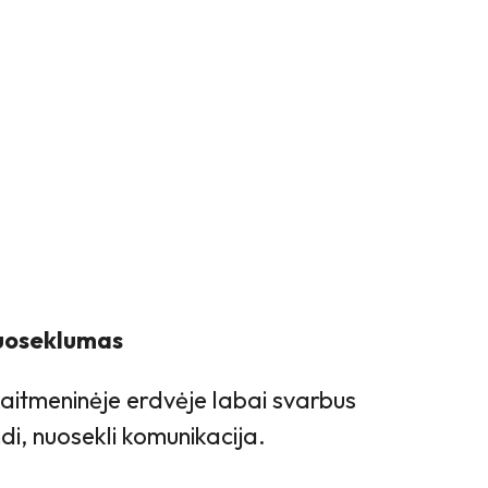
nuoseklumas
kaitmeninėje erdvėje labai svarbus
ndi, nuosekli komunikacija.