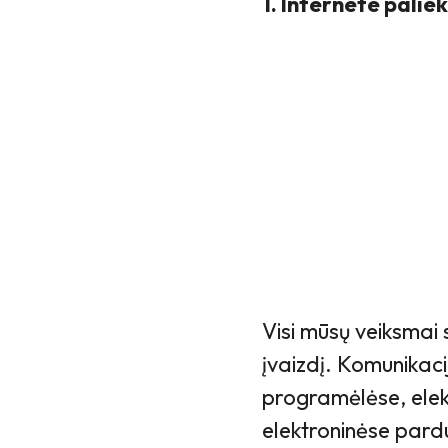
1. Internete palie
Visi mūsų veiksmai 
įvaizdį. Komunikacij
programėlėse, elektr
elektroninėse pardu