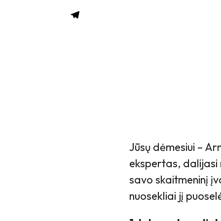
Jūsų dėmesiui – Arn
ekspertas, dalijasi
savo skaitmeninį įv
nuosekliai jį puoselė