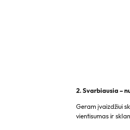
2. Svarbiausia – 
Geram įvaizdžiui s
vientisumas ir skla