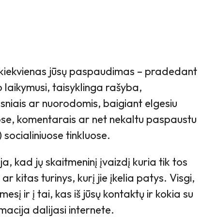
kiekvienas jūsų paspaudimas – pradedant
o laikymusi, taisyklinga rašyba,
psniais ar nuorodomis, baigiant elgesiu
jose, komentarais ar net nekaltu paspaustu
) socialiniuose tinkluose.
a, kad jų skaitmeninį įvaizdį kuria tik tos
r kitas turinys, kurį jie įkelia patys. Visgi,
esį ir į tai, kas iš jūsų kontaktų ir kokia su
rmacija dalijasi internete.