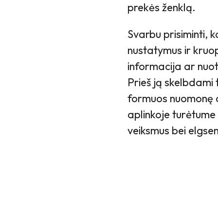
prekės ženklą.
Svarbu prisiminti, 
nustatymus ir kruo
informacija ar nuo
Prieš ją skelbdami t
formuos nuomonę api
aplinkoje turėtume ž
veiksmus bei elgse