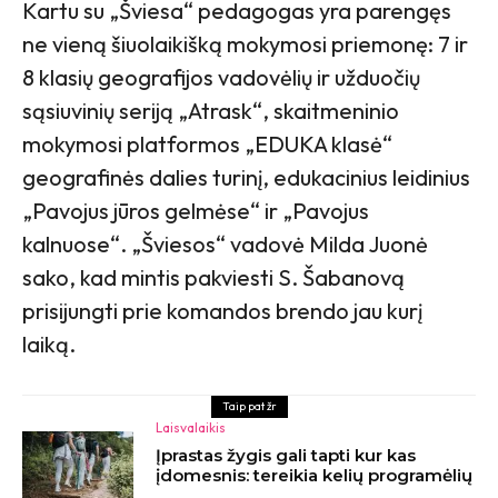
Kartu su „Šviesa“ pedagogas yra parengęs
ne vieną šiuolaikišką mokymosi priemonę: 7 ir
8 klasių geografijos vadovėlių ir užduočių
sąsiuvinių seriją „Atrask“, skaitmeninio
mokymosi platformos „EDUKA klasė“
geografinės dalies turinį, edukacinius leidinius
„Pavojus jūros gelmėse“ ir „Pavojus
kalnuose“. „Šviesos“ vadovė Milda Juonė
sako, kad mintis pakviesti S. Šabanovą
prisijungti prie komandos brendo jau kurį
laiką.
Taip pat žr
Laisvalaikis
Įprastas žygis gali tapti kur kas
įdomesnis: tereikia kelių programėlių