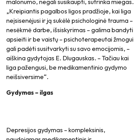
malonumo, negali susikaupti, sutrinka miegas.
„Kreipiantis pagalbos ligos pradžioje, kai liga
neįsisenėjusi ir ją sukėlė psichologinė trauma –
nesėkmė darbe, išsiskyrimas – galima bandyti
apsieiti ir be vaistų – psichoterapeutai žmogui
gali padėti susitvarkyti su savo emocijomis, –
aiškina gydytojas E. Dlugauskas. – Tačiau kai
liga pažengusi, be medikamentinio gydymo
neišsiversime“.
Gydymas – ilgas
Depresijos gydymas – kompleksinis,
naudojamas medikamentinis ir