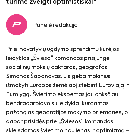
turime žvelgti optimistiškai“
Panelė redakcija
Prie inovatyvių ugdymo sprendimų kūrėjos
leidyklos „Šviesa“ komandos prisijungė
socialinių mokslų daktaras, geografas
Simonas Šabanovas. Jis geba mokinius
išmokyti Europos žemėlapį stebint Euroviziją ir
Eurolygą. Švietimo ekspertas jau anksčiau
bendradarbiavo su leidykla, kurdamas
pažangias geografijos mokymo priemones, o
dabar prisidės prie „Šviesos“ komandos
skleisdamas švietimo naujienas ir optimizmą –