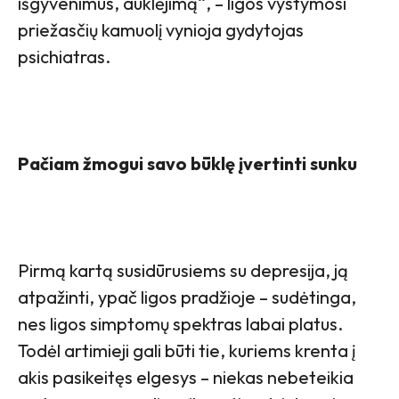
išgyvenimus, auklėjimą“, – ligos vystymosi
priežasčių kamuolį vynioja gydytojas
psichiatras.
Pačiam žmogui savo būklę įvertinti sunku
Pirmą kartą susidūrusiems su depresija, ją
atpažinti, ypač ligos pradžioje – sudėtinga,
nes ligos simptomų spektras labai platus.
Todėl artimieji gali būti tie, kuriems krenta į
akis pasikeitęs elgesys – niekas nebeteikia