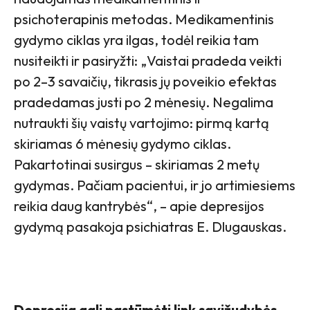
psichoterapinis metodas. Medikamentinis
gydymo ciklas yra ilgas, todėl reikia tam
nusiteikti ir pasiryžti: „Vaistai pradeda veikti
po 2–3 savaičių, tikrasis jų poveikio efektas
pradedamas justi po 2 mėnesių. Negalima
nutraukti šių vaistų vartojimo: pirmą kartą
skiriamas 6 mėnesių gydymo ciklas.
Pakartotinai susirgus – skiriamas 2 metų
gydymas. Pačiam pacientui, ir jo artimiesiems
reikia daug kantrybės“, – apie depresijos
gydymą pasakoja psichiatras E. Dlugauskas.
Depresija gali pastūmėti link savižudybės