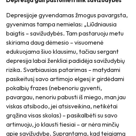
Depresijoje gyvendamas žmogus pavargsta,
gyvenimas tampa nemielas: „Liūdniausia
baigtis – savižudybės. Tam pastaruoju metu
skiriama daug dėmesio – visuomenė
edukuojama šiuo klausimu, tačiau sergant
depresija labai ženkliai padidėja savižudybių
rizika. Svarbiausias patarimas – matydami
pasikeitusį savo artimojo elgesį ir girdėdami
pokalbių frazes (nebenoriu gyventi,
pavargau, nenoriu pabusti iš miego, man jau
viskas atsibodo, jei atsisveikina, netikėtai
grąžina visas skolas) – pasikalbėti su savo
artimuoju, jo klausti tiesiai – ar nėra minčių
apie savižudybę. Suprantama, kad teigiamą