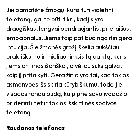
Jei pamatėte žmogų, kuris turi violetinį
telefoną, galite būti tikri, kad jis yra
draugiškas, lengvai bendraujantis, prieraišus,
emocionalus. Jiems taip pat būdinga itin gera
intuicija. Šie žmonės grožį iškelia aukščiau
praktiškumo ir mieliau rinksis tą daiktą, kuris
jiems artimas išoriškai, o vėliau suks galvą,
kaip jį pritaikyti. Gera žinia yra tai, kad tokios
asmenybės išsiskiria kūrybiškumu, todėl jie
visados randa būdą, kaip prie savo įvaizdžio
priderinti net ir tokios išskirtinės spalvos
telefoną.
Raudonas telefonas