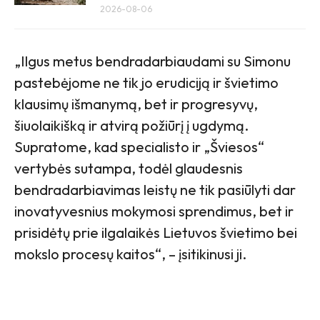
2026-08-06
„Ilgus metus bendradarbiaudami su Simonu
pastebėjome ne tik jo erudiciją ir švietimo
klausimų išmanymą, bet ir progresyvų,
šiuolaikišką ir atvirą požiūrį į ugdymą.
Supratome, kad specialisto ir „Šviesos“
vertybės sutampa, todėl glaudesnis
bendradarbiavimas leistų ne tik pasiūlyti dar
inovatyvesnius mokymosi sprendimus, bet ir
prisidėtų prie ilgalaikės Lietuvos švietimo bei
mokslo procesų kaitos“, – įsitikinusi ji.