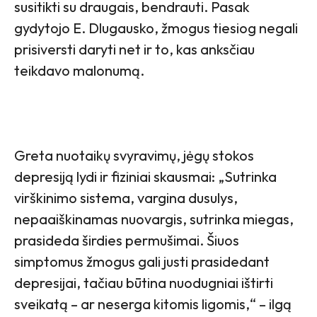
susitikti su draugais, bendrauti. Pasak
gydytojo E. Dlugausko, žmogus tiesiog negali
prisiversti daryti net ir to, kas anksčiau
teikdavo malonumą.
Greta nuotaikų svyravimų, jėgų stokos
depresiją lydi ir fiziniai skausmai: „Sutrinka
virškinimo sistema, vargina dusulys,
nepaaiškinamas nuovargis, sutrinka miegas,
prasideda širdies permušimai. Šiuos
simptomus žmogus gali justi prasidedant
depresijai, tačiau būtina nuodugniai ištirti
sveikatą – ar neserga kitomis ligomis,“ – ilgą