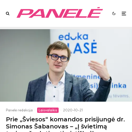
Panelė redakcija
·
Laisvalaikis
·
2020-10-21
Prie „Šviesos“ komandos prisijungė dr.
Simonas Šabanovas – „Į švietimą