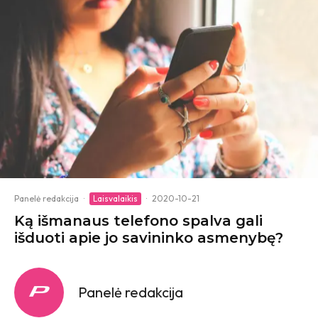
Panelė redakcija
·
Laisvalaikis
·
2020-10-21
Ką išmanaus telefono spalva gali
išduoti apie jo savininko asmenybę?
Panelė redakcija