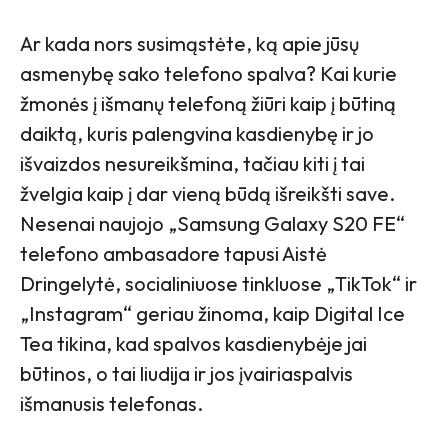
Ar kada nors susimąstėte, ką apie jūsų
asmenybę sako telefono spalva? Kai kurie
žmonės į išmanų telefoną žiūri kaip į būtiną
daiktą, kuris palengvina kasdienybę ir jo
išvaizdos nesureikšmina, tačiau kiti į tai
žvelgia kaip į dar vieną būdą išreikšti save.
Nesenai naujojo „Samsung Galaxy S20 FE“
telefono ambasadore tapusi Aistė
Dringelytė, socialiniuose tinkluose „TikTok“ ir
„Instagram“ geriau žinoma, kaip Digital Ice
Tea tikina, kad spalvos kasdienybėje jai
būtinos, o tai liudija ir jos įvairiaspalvis
išmanusis telefonas.