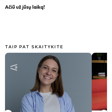
Ačiū už jūsų laiką!
TAIP PAT SKAITYKITE
Internete
skalbimo
neskubėt