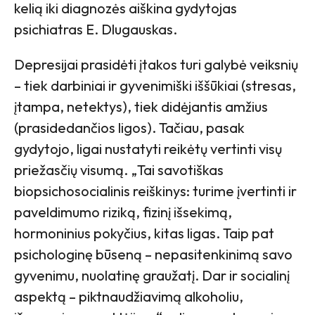
kelią iki diagnozės aiškina gydytojas
psichiatras E. Dlugauskas.
Depresijai prasidėti įtakos turi galybė veiksnių
– tiek darbiniai ir gyvenimiški iššūkiai (stresas,
įtampa, netektys), tiek didėjantis amžius
(prasidedančios ligos). Tačiau, pasak
gydytojo, ligai nustatyti reikėtų vertinti visų
priežasčių visumą. „Tai savotiškas
biopsichosocialinis reiškinys: turime įvertinti ir
paveldimumo riziką, fizinį išsekimą,
hormoninius pokyčius, kitas ligas. Taip pat
psichologinę būseną – nepasitenkinimą savo
gyvenimu, nuolatinę graužatį. Dar ir socialinį
aspektą – piktnaudžiavimą alkoholiu,