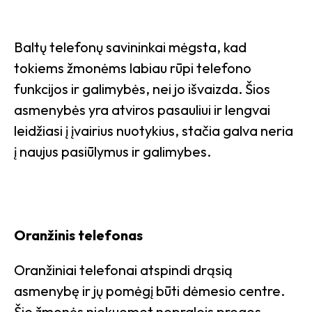
Baltų telefonų savininkai mėgsta, kad
tokiems žmonėms labiau rūpi telefono
funkcijos ir galimybės, nei jo išvaizda. Šios
asmenybės yra atviros pasauliui ir lengvai
leidžiasi į įvairius nuotykius, stačia galva neria
į naujus pasiūlymus ir galimybes.
Oranžinis telefonas
Oranžiniai telefonai atspindi drąsią
asmenybę ir jų pomėgį būti dėmesio centre.
Šie žmonės niekuomet nepraleis progos