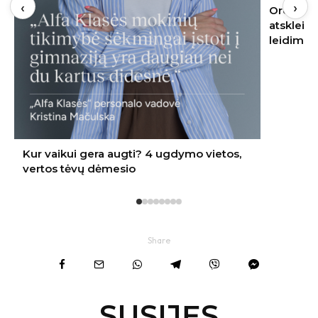
‹
›
Oro kondicionierius bute: ekspertas
atskleidė, kur jį įrengti – nereikės nei
leidimo, nei kaimynų sutikimo
Share
SUSIJĘS