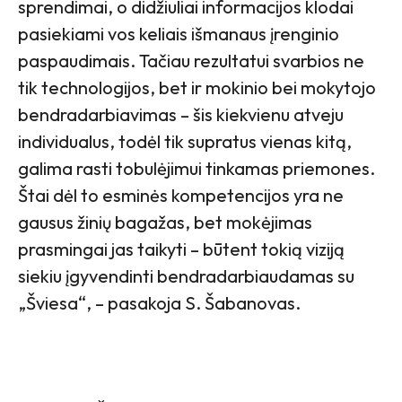
sprendimai, o didžiuliai informacijos klodai
pasiekiami vos keliais išmanaus įrenginio
paspaudimais. Tačiau rezultatui svarbios ne
tik technologijos, bet ir mokinio bei mokytojo
bendradarbiavimas – šis kiekvienu atveju
individualus, todėl tik supratus vienas kitą,
galima rasti tobulėjimui tinkamas priemones.
Štai dėl to esminės kompetencijos yra ne
gausus žinių bagažas, bet mokėjimas
prasmingai jas taikyti – būtent tokią viziją
siekiu įgyvendinti bendradarbiaudamas su
„Šviesa“, – pasakoja S. Šabanovas.