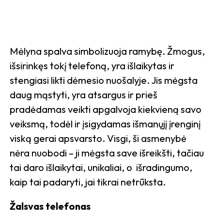
Mėlyna spalva simbolizuoja ramybę. Žmogus,
išsirinkęs tokį telefoną, yra išlaikytas ir
stengiasi likti dėmesio nuošalyje. Jis mėgsta
daug mąstyti, yra atsargus ir prieš
pradėdamas veikti apgalvoja kiekvieną savo
veiksmą, todėl ir įsigydamas išmanųjį įrenginį
viską gerai apsvarsto. Visgi, ši asmenybė
nėra nuobodi – ji mėgsta save išreikšti, tačiau
tai daro išlaikytai, unikaliai, o išradingumo,
kaip tai padaryti, jai tikrai netrūksta.
Žalsvas telefonas