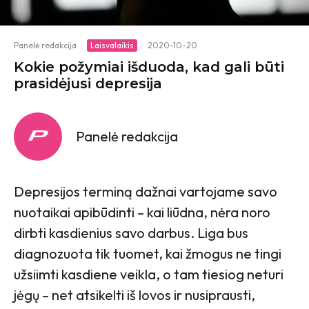
Panelė redakcija
·
Laisvalaikis
·
2020-10-20
Kokie požymiai išduoda, kad gali būti
prasidėjusi depresija
Panelė redakcija
Depresijos terminą dažnai vartojame savo
nuotaikai apibūdinti – kai liūdna, nėra noro
dirbti kasdienius savo darbus. Liga bus
diagnozuota tik tuomet, kai žmogus ne tingi
užsiimti kasdiene veikla, o tam tiesiog neturi
jėgų – net atsikelti iš lovos ir nusiprausti,