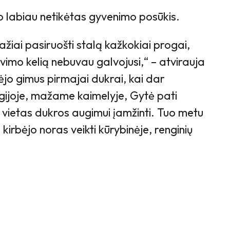
vo labiau netikėtas gyvenimo posūkis.
iai pasiruošti stalą kažkokiai progai,
imo kelią nebuvau galvojusi,“ – atvirauja
ėjo gimus pirmajai dukrai, kai dar
joje, mažame kaimelyje, Gytė pati
vietas dukros augimui įamžinti. Tuo metu
kirbėjo noras veikti kūrybinėje, renginių