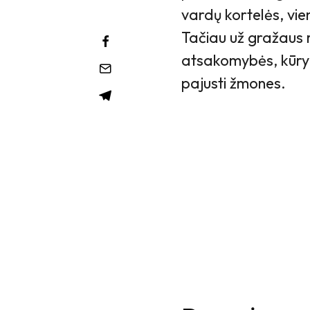
vardų kortelės, vie
Tačiau už gražaus
atsakomybės, kūryb
pajusti žmones.