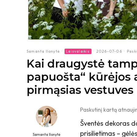
Samanta Ilonytė
·
Laisvalaikis
·
2026-07-06
·
Pask
Kai draugystė tamp
papuošta“ kūrėjos 
pirmąsias vestuves
Paskutinį kartą atnauji
Šventės dekoras da
prisilietimas – gėlė
Samanta Ilonytė