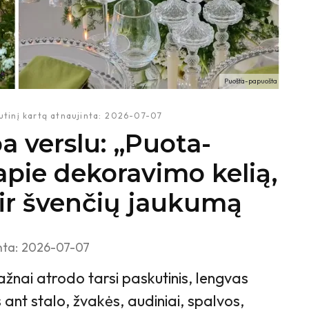
Puošta-papuošta
utinį kartą atnaujinta:
2026-07-07
a verslu: „Puota-
apie dekoravimo kelią,
 ir švenčių jaukumą
nta:
2026-07-07
žnai atrodo tarsi paskutinis, lengvas
s ant stalo, žvakės, audiniai, spalvos,