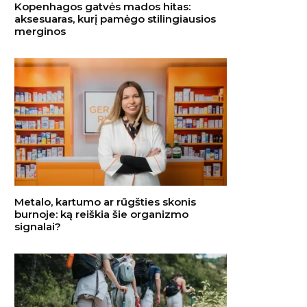
Kopenhagos gatvės mados hitas:
aksesuaras, kurį pamėgo stilingiausios
merginos
Metalo, kartumo ar rūgšties skonis
burnoje: ką reiškia šie organizmo
signalai?