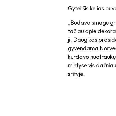
Gytei šis kelias bu
„Būdavo smagu graž
tačiau apie dekorav
ji. Daug kas prasid
gyvendama Norvegi
kurdavo nuotraukų 
mintyse vis dažniau 
srityje.