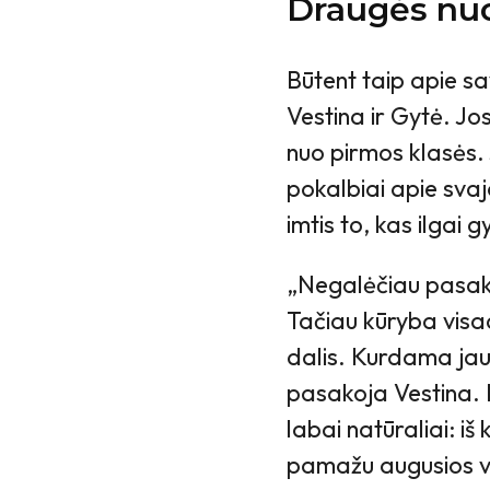
Draugės nuo
Būtent taip apie sa
Vestina ir Gytė. Jos
nuo pirmos klasės. J
pokalbiai apie svajo
imtis to, kas ilgai 
„Negalėčiau pasaky
Tačiau kūryba vis
dalis. Kurdama jauč
pasakoja Vestina. 
labai natūraliai: iš
pamažu augusios veik