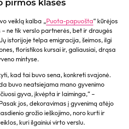
 pirmos klasės
vo veiklą kalba „
Puota-papuošta
“ kūrėjos
 – ne tik verslo partnerės, bet ir draugės
ų istorijoje telpa emigracija, šeimos, ilgi
nes, floristikos kursai ir, galiausiai, drąsa
gyveno mintyse.
ti, kad tai buvo sena, konkreti svajonė.
ada buvo neatsiejama mano gyvenimo
iuosi gyva, įkvėpta ir laiminga,“ –
Pasak jos, dekoravimas į gyvenimą atėjo
 kasdienio grožio ieškojimo, noro kurti ir
los, kuri ilgainiui virto verslu.