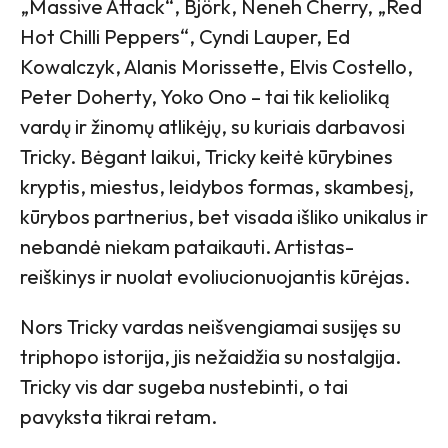
„Massive Attack“, Björk, Neneh Cherry, „Red
Hot Chilli Peppers“, Cyndi Lauper, Ed
Kowalczyk, Alanis Morissette, Elvis Costello,
Peter Doherty, Yoko Ono – tai tik kelioliką
vardų ir žinomų atlikėjų, su kuriais darbavosi
Tricky. Bėgant laikui, Tricky keitė kūrybines
kryptis, miestus, leidybos formas, skambesį,
kūrybos partnerius, bet visada išliko unikalus ir
nebandė niekam pataikauti. Artistas-
reiškinys ir nuolat evoliucionuojantis kūrėjas.
Nors Tricky vardas neišvengiamai susijęs su
triphopo istorija, jis nežaidžia su nostalgija.
Tricky vis dar sugeba nustebinti, o tai
pavyksta tikrai retam.