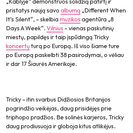
„Kablyje“ demonstruos solidžią patirtį ir
pristatys naują savo
albumą
„Different When
It’s Silent“, – skelbia
muzikos
agentūra „8
Days A Week“.
Vilnius
– vienas paskutinių
miestų, papildęs ir taip įspūdingą Tricky
koncertų
turą po Europą. Iš viso šiame ture
po Europą paskelbti 38 pasirodymai, o vėliau
ir dar 17 Šiaurės Amerikoje.
Tricky – itin svarbus Didžiosios Britanijos
pogrindžio veikėjas, daug prisidėjęs prie
triphopo pradžios. Be solinės karjeros, Tricky
daug prodiusuoja ir globoja kitus atlikėjus.