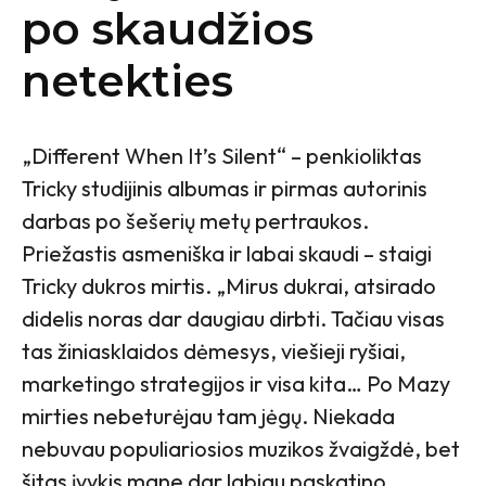
po skaudžios
netekties
„Different When It’s Silent“ – penkioliktas
Tricky studijinis albumas ir pirmas autorinis
darbas po šešerių metų pertraukos.
Priežastis asmeniška ir labai skaudi – staigi
Tricky dukros mirtis. „Mirus dukrai, atsirado
didelis noras dar daugiau dirbti. Tačiau visas
tas žiniasklaidos dėmesys, viešieji ryšiai,
marketingo strategijos ir visa kita… Po Mazy
mirties nebeturėjau tam jėgų. Niekada
nebuvau populiariosios muzikos žvaigždė, bet
šitas įvykis mane dar labiau paskatino