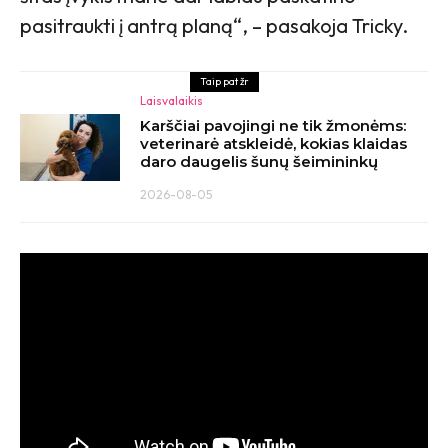
pasitraukti į antrą planą“, – pasakoja Tricky.
Taip pat žr
Laisvalaikis
Karščiai pavojingi ne tik žmonėms:
veterinarė atskleidė, kokias klaidas
daro daugelis šunų šeimininkų
2026-08-05