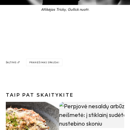
Atlikėjas Tricky, Gullick nuotr.
ŠALTINIS
PRANEŠIMAS SPAUDAI
TAIP PAT SKAITYKITE
Vilniaus
Sonata Pe
reikia ke