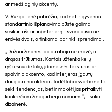
ar medžiaginių akcentų.
V. Ruzgailienė pabrėžia, kad net ir gyvenant
standartinio išplanavimo būste galima
susikurti išskirtinį interjerą – svarbiausia ne
erdvės dydis, o tinkamai parinkti sprendimai.
„Dažnai žmones labiau riboja ne erdvė, o
drąsos trūkumas. Kartais užtenka kelių
ryškesnių detalių, įdomesnės tekstūros ar
spalvinio akcento, kad interjeras įgautų
daugiau charakterio. Todėl labai svarbu ne tik
sekti tendencijas, bet ir mokėti jas pritaikyti
konkrečiam žmogui bei jo namams“, – sako
dizainerė.