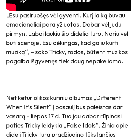
„Esu pasiruošęs vėl gyventi. Kurį laiką buvau
emocionaliai paralyžiuotas. Dabar vėl judu
pirmyn. Labai laukiu šio didelio turo. Noriu vėl
būti scenoje. Esu dėkingas, kad galiu kurti
muziką“, – sako Tricky, rodos, būtent muzikos
pagalba išgyvenęs tiek daug nepakeliamo.
Net keturiolikos kūrinių albumas „Different
When It’s Silent“ į pasaulį bus paleistas dar
vasarą – liepos 17 d. Tuo jau dabar rūpinasi
paties Tricky leidykla „False Idols“. Žinia apie
didelį Tricky turą pradžiugino tūkstančius