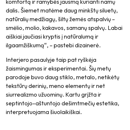
komfortą ir ramybės jausmą kurianti namų
dalis. Šiemet matėme daug minkštų siluetų,
natūralių medžiagų, šiltų žemės atspalvių –
smėlio, molio, kakavos, samanų spalvų. Labai
aiškiai jaučiasi kryptis į natūralumą ir
ilgaamžiškumą“, – pastebi dizainerė.
Interjero pasaulyje taip pat ryškėja
žaismingumas ir eksperimentai. Šių metų
parodoje buvo daug stiklo, metalo, netikėtų
tekstūrų derinių, meno elementų ir net
siurrealizmo užuominų. Kartu grįžta ir
septintojo–aštuntojo dešimtmečių estetika,
interpretuojama šiuolaikiškai.