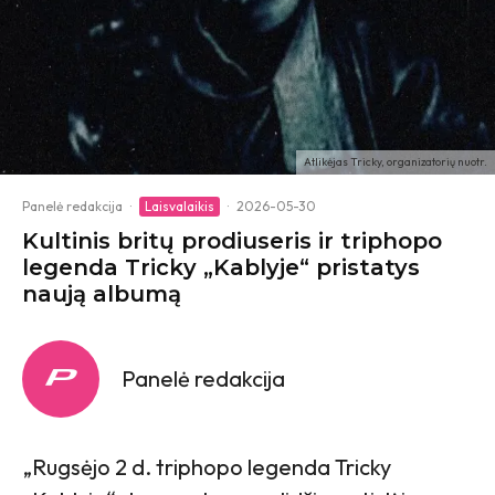
Atlikėjas Tricky, organizatorių nuotr.
Panelė redakcija
·
Laisvalaikis
·
2026-05-30
Kultinis britų prodiuseris ir triphopo
legenda Tricky „Kablyje“ pristatys
naują albumą
Panelė redakcija
„Rugsėjo 2 d. triphopo legenda Tricky