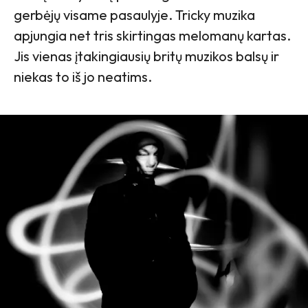
gerbėjų visame pasaulyje. Tricky muzika
apjungia net tris skirtingas melomanų kartas.
Jis vienas įtakingiausių britų muzikos balsų ir
niekas to iš jo neatims.