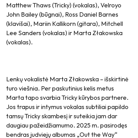
Matthew Thaws (Tricky) (vokalas), Velroyo
John Bailey (būgnai), Ross Daniel Barnes
(klavišai), Mariin Kallikorn (gitara), Mitchell
Lee Sanders (vokalas) ir Marta Złakowska
(vokalas).
Lenkų vokalistė Marta Złakowska – išskirtinė
turo viešnia. Per paskutinius kelis metus
Marta tapo svarbia Tricky kūrybos partnere.
Jos trapus ir intymus vokalas subtiliai papildo
tamsų Tricky skambesį ir suteikia jam dar
daugiau pažeidžiamumo. 2025 m. pasirodęs
bendras judviejų albumas „Out the Way“