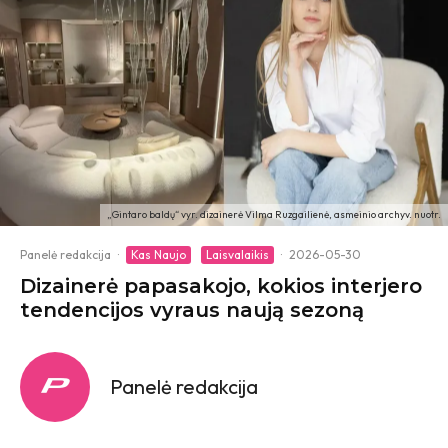
„Gintaro baldų“ vyr. dizainerė Vilma Ruzgailienė, asmeinio archyv. nuotr.
Panelė redakcija
·
Kas Naujo
Laisvalaikis
·
2026-05-30
Dizainerė papasakojo, kokios interjero
tendencijos vyraus naują sezoną
Panelė redakcija