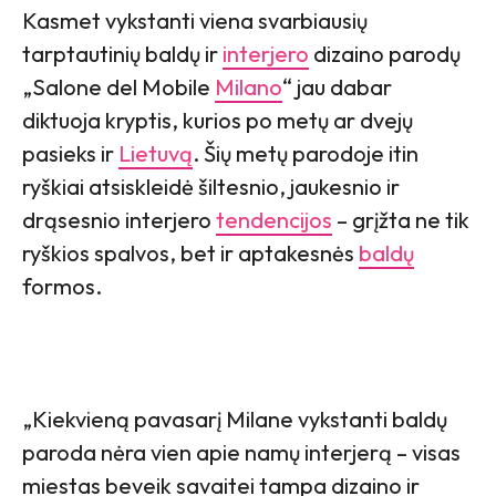
Kasmet vykstanti viena svarbiausių
tarptautinių baldų ir
interjero
dizaino parodų
„Salone del Mobile
Milano
“ jau dabar
diktuoja kryptis, kurios po metų ar dvejų
pasieks ir
Lietuvą
. Šių metų parodoje itin
ryškiai atsiskleidė šiltesnio, jaukesnio ir
drąsesnio interjero
tendencijos
– grįžta ne tik
ryškios spalvos, bet ir aptakesnės
baldų
formos.
„Kiekvieną pavasarį Milane vykstanti baldų
paroda nėra vien apie namų interjerą – visas
miestas beveik savaitei tampa dizaino ir