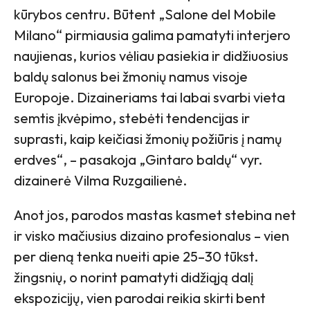
kūrybos centru. Būtent „Salone del Mobile
Milano“ pirmiausia galima pamatyti interjero
naujienas, kurios vėliau pasiekia ir didžiuosius
baldų salonus bei žmonių namus visoje
Europoje. Dizaineriams tai labai svarbi vieta
semtis įkvėpimo, stebėti tendencijas ir
suprasti, kaip keičiasi žmonių požiūris į namų
erdves“, – pasakoja „Gintaro baldų“ vyr.
dizainerė Vilma Ruzgailienė.
Anot jos, parodos mastas kasmet stebina net
ir visko mačiusius dizaino profesionalus – vien
per dieną tenka nueiti apie 25–30 tūkst.
žingsnių, o norint pamatyti didžiąją dalį
ekspozicijų, vien parodai reikia skirti bent