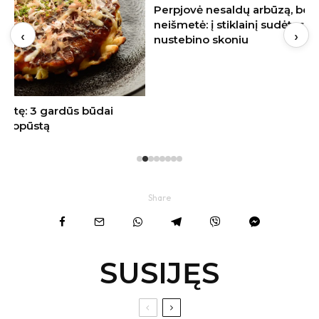
Perpjovė nesaldų arbūzą, bet jo
neišmetė: į stiklainį sudėtas vaisius
‹
›
nustebino skoniu
Share
SUSIJĘS