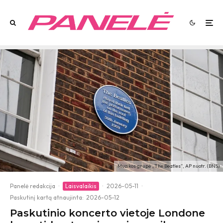
Muzikos grupė „The Beatles“, AP nuotr. (BNS)
Panelė redakcija
·
Laisvalaikis
·
2026-05-11
·
Paskutinį kartą atnaujinta:
2026-05-12
Paskutinio koncerto vietoje Londone