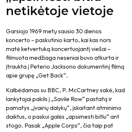
netikėtoje vietoje
Garsiojo 1969 metų sausio 30 dienos
koncerto – paskutinio karto, kai kas nors
matė ketvertuką koncertuojantį viešai –
filmuota medžiaga neseniai buvo atkurta ir
įtraukta į Peterio Jacksono dokumentinį filmą
apie grupę „Get Back“.
Kalbėdamas su BBC, P. McCartney sakė, kad
lankytojai pakils į „Savile Row“ pastatą ir
pamatys „įvairių dalykų“, įskaitant atminimo
daiktus, o paskui galės „apsimesti bitlu“ ant
stogo. Pasak „Apple Corps“, čia taip pat