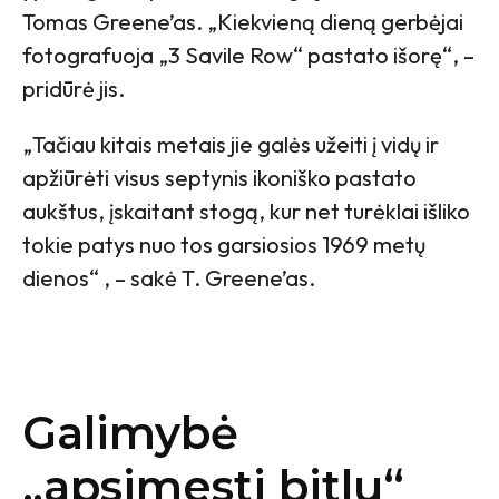
Tomas Greene’as. „Kiekvieną dieną gerbėjai
fotografuoja „3 Savile Row“ pastato išorę“, –
pridūrė jis.
„Tačiau kitais metais jie galės užeiti į vidų ir
apžiūrėti visus septynis ikoniško pastato
aukštus, įskaitant stogą, kur net turėklai išliko
tokie patys nuo tos garsiosios 1969 metų
dienos“ , – sakė T. Greene’as.
Galimybė
„apsimesti bitlu“