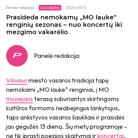
Panelė redakcija
·
Laisvalaikis
·
2026-05-11
Prasideda nemokamų „MO lauke“
renginių sezonas – nuo koncertų iki
mezgimo vakarėlio
Panelė redakcija
Vilniaus
miesto vasaros tradicija tapę
nemokami „MO lauke“ renginiai, į MO
muziejaus
terasą suburiantys skirtingoms
kultūros formoms neabejingus lankytojus,
taps ankstyvos vasaros šaukliais ir prasidės
jau gegužės 13 dieną. Šių metų programoje –
ne tik įprasti poezijos skaitymai ir
koncertai
,