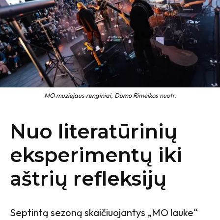
MO muziejaus renginiai, Domo Rimeikos nuotr.
Nuo literatūrinių
eksperimentų iki
aštrių refleksijų
Septintą sezoną skaičiuojantys „MO lauke“