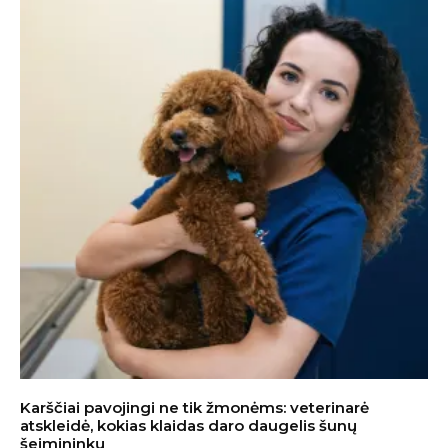
Karščiai pavojingi ne tik žmonėms: veterinarė
atskleidė, kokias klaidas daro daugelis šunų
šeimininkų