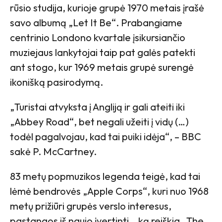
rūsio studija, kurioje grupė 1970 metais įrašė
savo albumą „Let It Be“. Prabangiame
centrinio Londono kvartale įsikursiančio
muziejaus lankytojai taip pat galės patekti
ant stogo, kur 1969 metais grupė surengė
ikonišką pasirodymą.
„Turistai atvyksta į Angliją ir gali ateiti iki
„Abbey Road“, bet negali užeiti į vidų (…)
todėl pagalvojau, kad tai puiki idėja“, – BBC
sakė P. McCartney.
83 metų popmuzikos legenda teigė, kad tai
lėmė bendrovės „Apple Corps“, kuri nuo 1968
metų prižiūri grupės verslo interesus,
pastangos iš naujo įvertinti, „ką reiškia „The