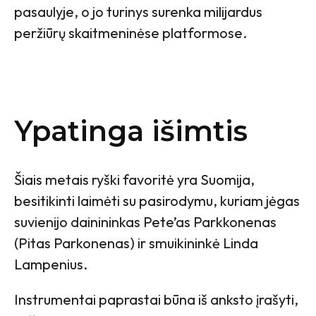
pasaulyje, o jo turinys surenka milijardus
peržiūrų skaitmeninėse platformose.
Ypatinga išimtis
Šiais metais ryški favoritė yra Suomija,
besitikinti laimėti su pasirodymu, kuriam jėgas
suvienijo dainininkas Pete’as Parkkonenas
(Pitas Parkonenas) ir smuikininkė Linda
Lampenius.
Instrumentai paprastai būna iš anksto įrašyti,