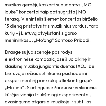
muzikos gerbėjų kaskart suburiantys „MO
lauke“ koncertai taip pat sugrįžta į MO
terasą. Vienintelis šiemet koncertas birželio
13 dieną pristatys tris muzikinius vardus, tarp
kurių – į Lietuvą atvykstantis garso
menininkas J. „Mo’ong” Santoso Pribadi.
Drauge su juo scenoje pasirodys
elektroninėse kompozicijose šiuolaikinę ir
klasikinę muziką jungiantis duetas IXOJI bei
Lietuvoje rečiau sutinkamą psichodelinį
eksperimentinį pankroką atliekanti grupė
„Motina“. Skirtinguose žanruose veikiančius
kūrėjus vienija triukšmingi eksperimentai,
dvasingumo atgarsiai muzikoje ir subtilios