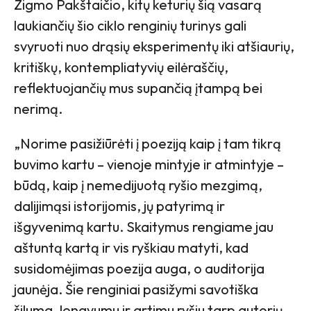
Zigmo Pakštaičio, kitų keturių šią vasarą
laukiančių šio ciklo renginių turinys gali
svyruoti nuo drąsių eksperimentų iki atšiaurių,
kritiškų, kontempliatyvių eilėraščių,
reflektuojančių mus supančią įtampą bei
nerimą.
„Norime pasižiūrėti į poeziją kaip į tam tikrą
buvimo kartu – vienoje mintyje ir atmintyje –
būdą, kaip į nemedijuotą ryšio mezgimą,
dalijimąsi istorijomis, jų patyrimą ir
išgyvenimą kartu. Skaitymus rengiame jau
aštuntą kartą ir vis ryškiau matyti, kad
susidomėjimas poezija auga, o auditorija
jaunėja. Šie renginiai pasižymi savotiška
šiluma, lengvumu ir artimu ryšiu tarp autorių