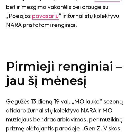
bet ir mezgimo vakarėlis bei drauge su
„Poezijos
pavasariu
“ ir žurnalistų kolektyvu
NARA pristatomi renginiai.
Pirmieji renginiai –
jau šį mėnesį
Gegužės 13 dieną 19 val. „MO lauke“ sezoną
atidaro žurnalistų kolektyvo NARA ir MO
muziejaus bendradarbiavimas, per muzikinę
prizmę plėtojantis parodoje „Gen Z. Viskas