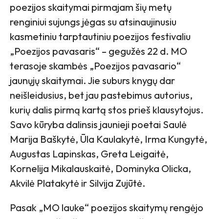
poezijos skaitymai pirmajam šių metų
renginiui sujungs jėgas su atsinaujinusiu
kasmetiniu tarptautiniu poezijos festivaliu
„Poezijos pavasaris“ – gegužės 22 d. MO
terasoje skambės „Poezijos pavasario“
jaunųjų skaitymai. Jie suburs knygų dar
neišleidusius, bet jau pastebimus autorius,
kurių dalis pirmą kartą stos prieš klausytojus.
Savo kūryba dalinsis jaunieji poetai Saulė
Marija Baškytė, Ūla Kaulakytė, Irma Kungytė,
Augustas Lapinskas, Greta Leigaitė,
Kornelija Mikalauskaitė, Dominyka Olicka,
Akvilė Platakytė ir Silvija Zujūtė.
Pasak „MO lauke“ poezijos skaitymų rengėjo