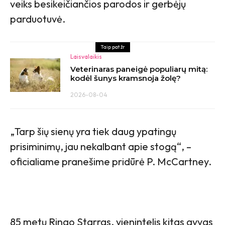
veiks besikeičiančios parodos ir gerbėjų
parduotuvė.
Taip pat žr
Laisvalaikis
Veterinaras paneigė populiarų mitą:
kodėl šunys kramsnoja žolę?
2026-08-04
„Tarp šių sienų yra tiek daug ypatingų
prisiminimų, jau nekalbant apie stogą“, –
oficialiame pranešime pridūrė P. McCartney.
85 metų Ringo Starras, vienintelis kitas gyvas