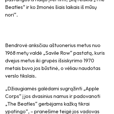
Beatles“ ir ko žmonės šiais laikais iš mūsų
nori“.
Bendrovė anksčiau aštuonerius metus nuo
1968 metų valdė „Savile Row“ pastatą, kuris
dvejus metus iki grupės išsiskyrimo 1970
metais buvo jos būstinė, o vėliau naudotas
verslo tikslais.
„Džiaugiamės galėdami sugrąžinti „Apple
Corps“ į jos dvasinius namus ir padovanoti
„The Beatles“ gerbėjams kažką tikrai
ypatingo“, – pranešime teigė jos vadovas