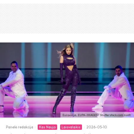
Eurovizija, EUPA-IMAGES / Shutterstock.com nuotr.
Panelė redakcija
·
Kas Naujo
Laisvalaikis
·
2026-05-10