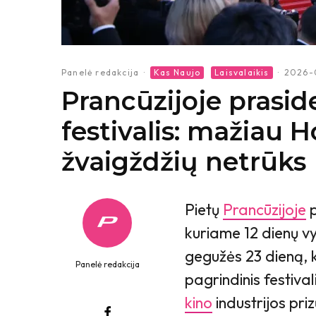
Panelė redakcija
·
Kas Naujo
Laisvalaikis
·
2026-
Prancūzijoje prasi
festivalis: mažiau H
žvaigždžių netrūks
Pietų
Prancūzijoje
p
kuriame 12 dienų v
gegužės 23 dieną, k
Panelė redakcija
pagrindinis festiva
kino
industrijos priz