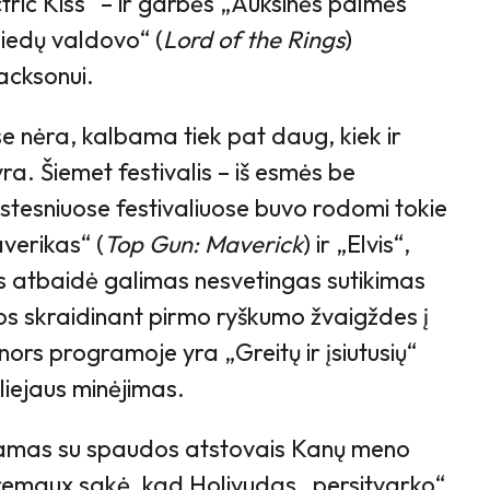
ric Kiss“ – ir garbės „Auksinės palmės
Žiedų valdovo“ (
Lord of the Rings
)
Jacksonui.
e nėra, kalbama tiek pat daug, kiek ir
ra. Šiemet festivalis – iš esmės be
stesniuose festivaliuose buvo rodomi tokie
verikas“ (
Top Gun: Maverick
) ir „Elvis“,
us atbaidė galimas nesvetingas sutikimas
dos skraidinant pirmo ryškumo žvaigždes į
ors programoje yra „Greitų ir įsiutusių“
iliejaus minėjimas.
amas su spaudos atstovais Kanų meno
remaux sakė, kad Holivudas „persitvarko“