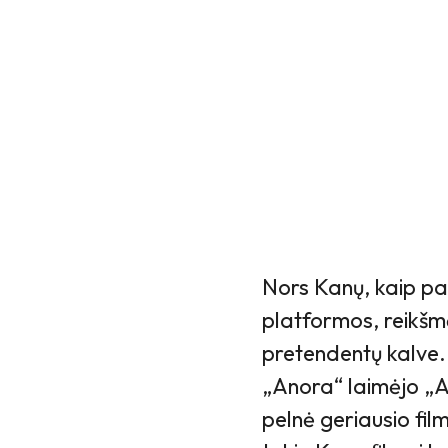
Nors Kanų, kaip pas
platformos, reikšm
pretendentų kalve.
„Anora“ laimėjo „A
pelnė geriausio fi