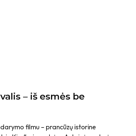
valis – iš esmės be
idarymo filmu – prancūzų istorine