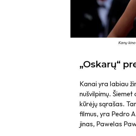
Kanų kino 
„Oskarų“ pr
Kanai yra labiau žin
nušvilpimų. Šiemet 
kūrėjų sąrašas. Tar
filmus, yra Pedro
jinas, Pawelas Paw