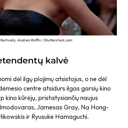
festivalis, Andrea Raffin / Shutterstock.com
etendentų kalvė
omi dėl ilgų plojimų atsistojus, o ne dėl
dėmesio centre atsidurs ilgas garsių kino
p kino kūrėjų, pristatysiančių naujus
 Almodovaras, Jamesas Gray, Na Hong-
likowskis ir Ryusuke Hamaguchi.