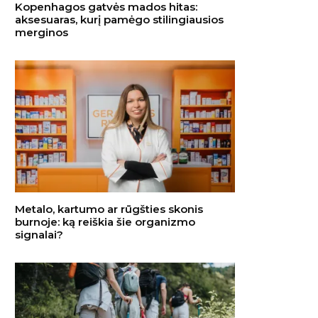
Kopenhagos gatvės mados hitas:
aksesuaras, kurį pamėgo stilingiausios
merginos
Metalo, kartumo ar rūgšties skonis
burnoje: ką reiškia šie organizmo
signalai?