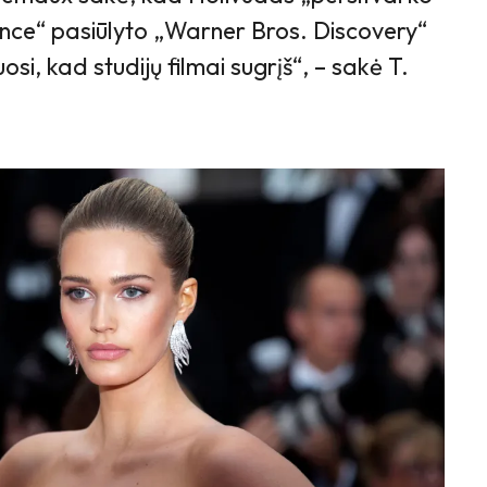
ce“ pasiūlyto „Warner Bros. Discovery“
uosi, kad studijų filmai sugrįš“, – sakė T.