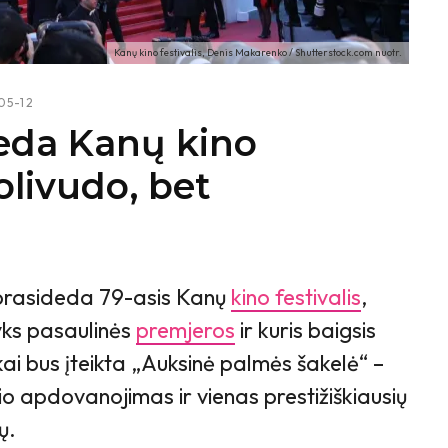
Kanų kino festivalis, Denis Makarenko / Shutterstock.com nuotr.
05-12
deda Kanų kino
olivudo, bet
rasideda 79-asis Kanų
kino festivalis
,
yks pasaulinės
premjeros
ir kuris baigsis
ai bus įteikta „Auksinė palmės šakelė“ –
lio apdovanojimas ir vienas prestižiškiausių
ų.