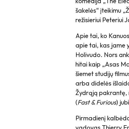
komedija „The Elect
šakelės“ įteikimu „
režisieriui Peteriui 
Apie tai, ko Kanuos
apie tai, kas jame y
Holivudo. Nors ank
hitai kaip „Asas Ma
šiemet studijų film
arba didelės išlai
Žydrąją pakrantę, n
(
Fast & Furious
) jub
Pirmadienį kalbėd
vadovas Thierry F