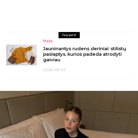
Taip pat žr
Mada
Jauninantys rudens deriniai: stilistų
paslaptys, kurios padeda atrodyti
gaiviau
2026-08-05