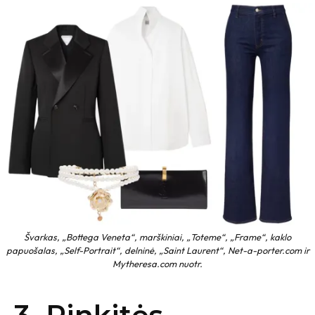
Švarkas, „Bottega Veneta“, marškiniai, „Toteme“, „Frame“, kaklo
papuošalas, „Self-Portrait“, delninė, „Saint Laurent“, Net-a-porter.com ir
Mytheresa.com nuotr.