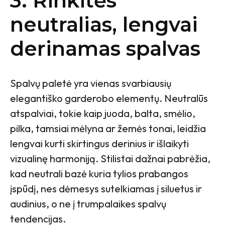
3. Rinkitės
neutralias, lengvai
derinamas spalvas
Spalvų paletė yra vienas svarbiausių
elegantiško garderobo elementų. Neutralūs
atspalviai, tokie kaip juoda, balta, smėlio,
pilka, tamsiai mėlyna ar žemės tonai, leidžia
lengvai kurti skirtingus derinius ir išlaikyti
vizualinę harmoniją. Stilistai dažnai pabrėžia,
kad neutrali bazė kuria tylios prabangos
įspūdį, nes dėmesys sutelkiamas į siluetus ir
audinius, o ne į trumpalaikes spalvų
tendencijas.