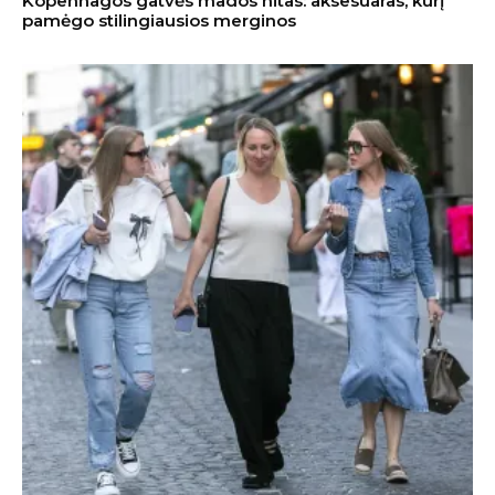
Kopenhagos gatvės mados hitas: aksesuaras, kurį
pamėgo stilingiausios merginos