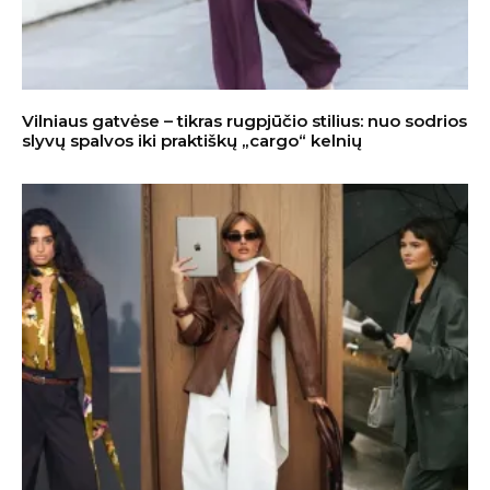
Vilniaus gatvėse – tikras rugpjūčio stilius: nuo sodrios
slyvų spalvos iki praktiškų „cargo“ kelnių