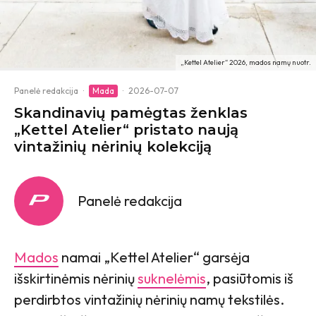
„Kettel Atelier“ 2026, mados namų nuotr.
Panelė redakcija
·
Mada
·
2026-07-07
Skandinavių pamėgtas ženklas
„Kettel Atelier“ pristato naują
vintažinių nėrinių kolekciją
Panelė redakcija
Mados
namai „Kettel Atelier“ garsėja
išskirtinėmis nėrinių
suknelėmis
, pasiūtomis iš
perdirbtos vintažinių nėrinių namų tekstilės.