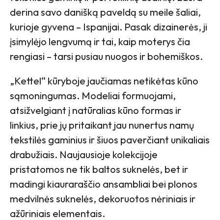
derina savo danišką paveldą su meile šaliai,
kurioje gyvena – Ispanijai. Pasak dizainerės, ji
įsimylėjo lengvumą ir tai, kaip moterys čia
rengiasi – tarsi pusiau nuogos ir bohemiškos.
„Kettel“ kūryboje jaučiamas netikėtas kūno
sąmoningumas. Modeliai formuojami,
atsižvelgiant į natūralias kūno formas ir
linkius, prie jų pritaikant jau nunertus namų
tekstilės gaminius ir šiuos paverčiant unikaliais
drabužiais. Naujausioje kolekcijoje
pristatomos ne tik baltos suknelės, bet ir
madingi kiauraraščio ansambliai bei plonos
medvilnės suknelės, dekoruotos nėriniais ir
ažūriniais elementais.