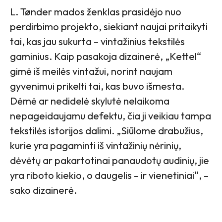
L. Tønder mados ženklas prasidėjo nuo
perdirbimo projekto, siekiant naujai pritaikyti
tai, kas jau sukurta – vintažinius tekstilės
gaminius. Kaip pasakoja dizainerė, „Kettel“
gimė iš meilės vintažui, norint naujam
gyvenimui prikelti tai, kas buvo išmesta.
Dėmė ar nedidelė skylutė nelaikoma
nepageidaujamu defektu, čia ji veikiau tampa
tekstilės istorijos dalimi. „Siūlome drabužius,
kurie yra pagaminti iš vintažinių nėrinių,
dėvėtų ar pakartotinai panaudotų audinių, jie
yra riboto kiekio, o daugelis – ir vienetiniai“, –
sako dizainerė.