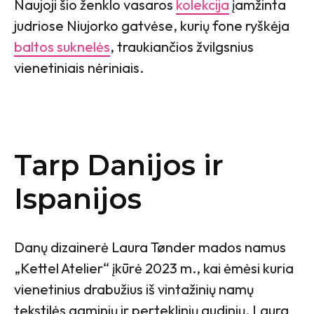
Naujoji šio ženklo vasaros
kolekcija
įamžinta
judriose Niujorko gatvėse, kurių fone ryškėja
baltos suknelės
, traukiančios žvilgsnius
vienetiniais nėriniais.
Tarp Danijos ir
Ispanijos
Danų dizainerė Laura Tønder mados namus
„Kettel Atelier“ įkūrė 2023 m., kai ėmėsi kuria
vienetinius drabužius iš vintažinių namų
tekstilės gaminių ir perteklinių audinių. Laura