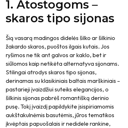
1. Atostogoms –
skaros tipo sijonas
Šią vasarą madingos didelės šilko ar šilkinio
žakardo skaros, puoštos ilgais kutais. Jos
ryšimos ne tik ant galvos ar kaklo, bet ir
siūlomos kaip netikėta alternatyva sijonams.
Stilingai atrodys skaros tipo sijonas,
derinamas su klasikiniais baltais marškiniais –
pastarieji įvaizdžiui suteiks elegancijos, o
šilkinis sijonas pabrėš romantišką derinio
pusę. Tokį įvaizdį papildykite įsispiriamomis
aukštakulnėmis basutėmis, jūros tematikos
įkvėptais papuošalais ir nedidele rankine,