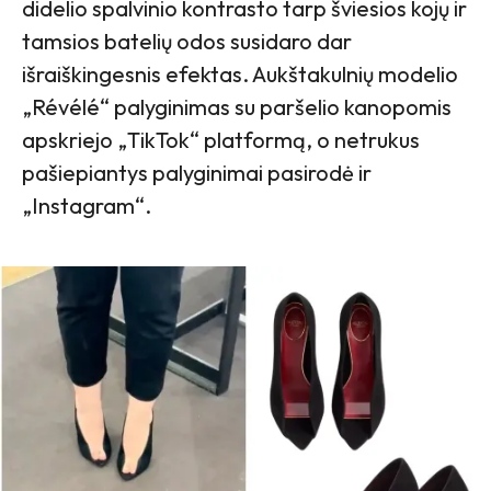
didelio spalvinio kontrasto tarp šviesios kojų ir
tamsios batelių odos susidaro dar
išraiškingesnis efektas. Aukštakulnių modelio
„Révélé“ palyginimas su paršelio kanopomis
apskriejo „TikTok“ platformą, o netrukus
pašiepiantys palyginimai pasirodė ir
„Instagram“.