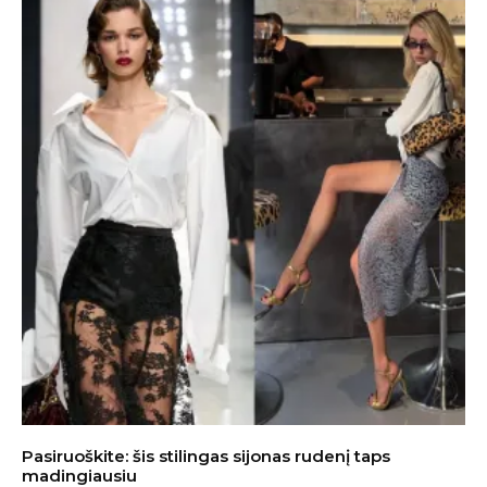
Pasiruoškite: šis stilingas sijonas rudenį taps
madingiausiu