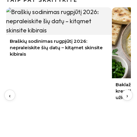
TAIP PAT SKAITYKITE
Braškių sodinimas rugpjūtį 2026:
nepraleiskite šių datų – kitąmet skinsite
kibirais
Baklažan
kremiška,
‹
›
užkandži