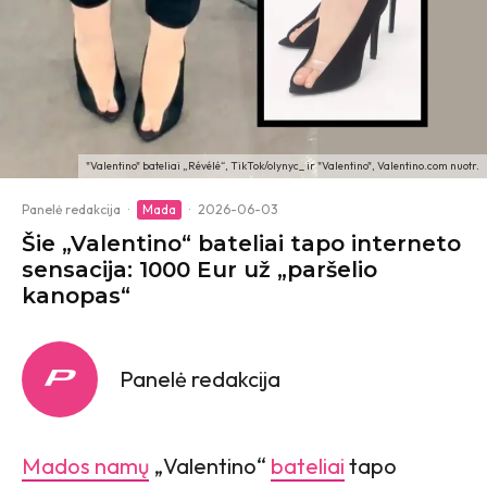
"Valentino" bateliai „Révélé“, TikTok/olynyc_ ir "Valentino", Valentino.com nuotr.
Panelė redakcija
·
Mada
·
2026-06-03
Šie „Valentino“ bateliai tapo interneto
sensacija: 1000 Eur už „paršelio
kanopas“
Panelė redakcija
Mados namų
„Valentino“
bateliai
tapo