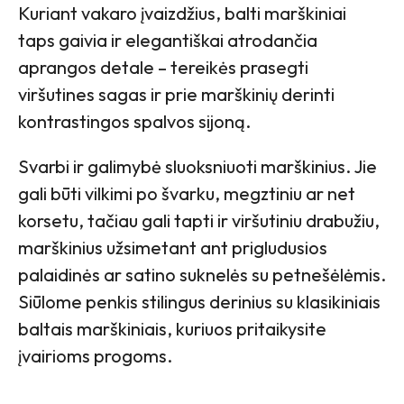
Kuriant vakaro įvaizdžius, balti marškiniai
taps gaivia ir elegantiškai atrodančia
aprangos detale – tereikės prasegti
viršutines sagas ir prie marškinių derinti
kontrastingos spalvos sijoną.
Svarbi ir galimybė sluoksniuoti marškinius. Jie
gali būti vilkimi po švarku, megztiniu ar net
korsetu, tačiau gali tapti ir viršutiniu drabužiu,
marškinius užsimetant ant prigludusios
palaidinės ar satino suknelės su petnešėlėmis.
Siūlome penkis stilingus derinius su klasikiniais
baltais marškiniais, kuriuos pritaikysite
įvairioms progoms.