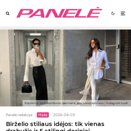
Klasikiniai balti marškiniai: @ariviere, @by.ivanaramirezm / Instagram nuotr.
Panelė redakcija
·
Mada
·
2026-06-03
Birželio stiliaus idėjos: tik vienas
drabužis ir 5 stilingi deriniai