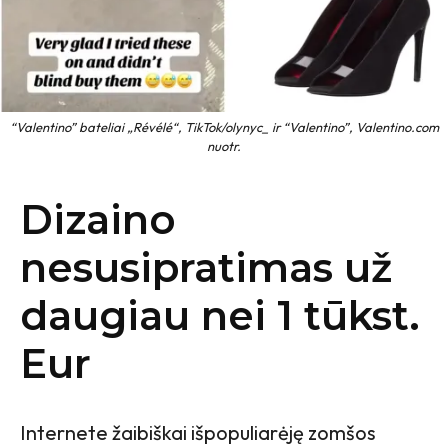
“Valentino” bateliai „Révélé“, TikTok/olynyc_ ir “Valentino”, Valentino.com
nuotr.
Dizaino
nesusipratimas už
daugiau nei 1 tūkst.
Eur
Internete žaibiškai išpopuliarėję zomšos