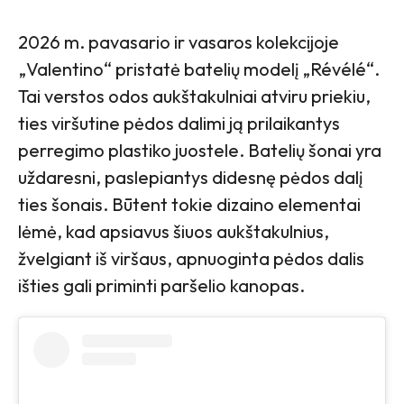
2026 m. pavasario ir vasaros kolekcijoje
„Valentino“ pristatė batelių modelį „Révélé“.
Tai verstos odos aukštakulniai atviru priekiu,
ties viršutine pėdos dalimi ją prilaikantys
perregimo plastiko juostele. Batelių šonai yra
uždaresni, paslepiantys didesnę pėdos dalį
ties šonais. Būtent tokie dizaino elementai
lėmė, kad apsiavus šiuos aukštakulnius,
žvelgiant iš viršaus, apnuoginta pėdos dalis
išties gali priminti paršelio kanopas.