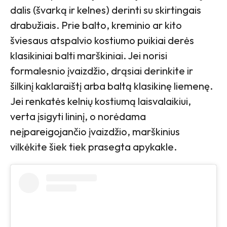
dalis (švarką ir kelnes) derinti su skirtingais
drabužiais. Prie balto, kreminio ar kito
šviesaus atspalvio kostiumo puikiai derės
klasikiniai balti marškiniai. Jei norisi
formalesnio įvaizdžio, drąsiai derinkite ir
šilkinį kaklaraištį arba baltą klasikinę liemenę.
Jei renkatės kelnių kostiumą laisvalaikiui,
verta įsigyti lininį, o norėdama
neįpareigojančio įvaizdžio, marškinius
vilkėkite šiek tiek prasegta apykakle.