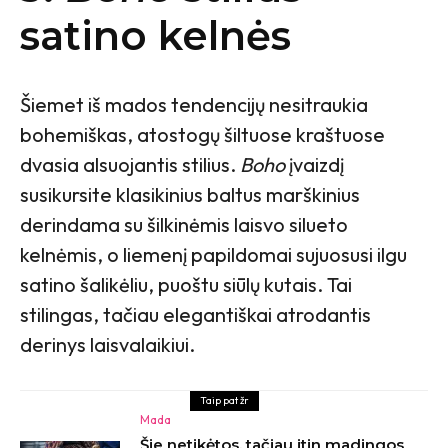
satino kelnės
Šiemet iš mados tendencijų nesitraukia
bohemiškas, atostogų šiltuose kraštuose
dvasia alsuojantis stilius.
Boho
įvaizdį
susikursite klasikinius baltus marškinius
derindama su šilkinėmis laisvo silueto
kelnėmis, o liemenį papildomai sujuosusi ilgu
satino šalikėliu, puoštu siūlų kutais. Tai
stilingas, tačiau elegantiškai atrodantis
derinys laisvalaikiui.
Taip pat žr
Mada
Šie netikėtos, tačiau itin madingos