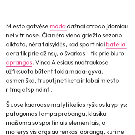
Miesto gatvėse
mada
dažnai atrodo įdomiau
nei vitrinose. Čia nėra vieno griežto sezono
diktato, nėra taisyklės, kad sportiniai
bateliai
dera tik prie džinsų, o švarkas – tik prie biuro
aprangos
. Vinco Alesiaus nuotraukose
užfiksuota būtent tokia mada: gyva,
asmeniška, truputį netikėta ir labai miesto
ritmą atspindinti.
Šiuose kadruose matyti kelios ryškios kryptys:
patogumas tampa prabanga, klasika
maišoma su sportiniais elementais, o
moterys vis drąsiau renkasi aprangą, kuri ne