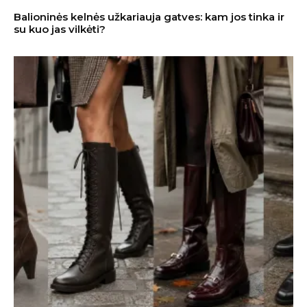
Balioninės kelnės užkariauja gatves: kam jos tinka ir
su kuo jas vilkėti?