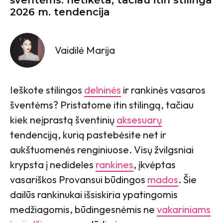
2026 m. tendencija
Vaidilė Marija
Ieškote stilingos
delninės
ir rankinės vasaros
šventėms? Pristatome itin stilingą, tačiau
kiek neįprastą šventinių
aksesuarų
tendenciją, kurią pastebėsite net ir
aukštuomenės renginiuose. Visų žvilgsniai
krypsta į nedideles
rankines
, įkvėptas
vasariškos Provansui būdingos
mados
. Šie
dailūs rankinukai išsiskiria ypatingomis
medžiagomis, būdingesnėmis ne
vakariniams