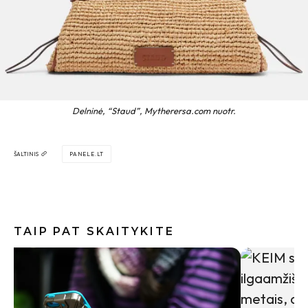
Delninė, “Staud”, Mytherersa.com nuotr.
ŠALTINIS
PANELE.LT
TAIP PAT SKAITYKITE
10 sakini
pasijusti