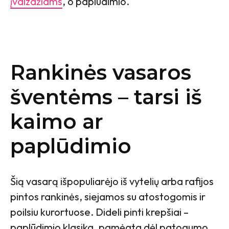
įvaizdžiams
, o paplūdimio.
Rankinės vasaros
šventėms – tarsi iš
kaimo ar
paplūdimio
Šią vasarą išpopuliarėjo iš vytelių arba rafijos
pintos rankinės, siejamos su atostogomis ir
poilsiu kurortuose. Dideli pinti krepšiai –
paplūdimio klasika, pamėgta dėl patogumo,