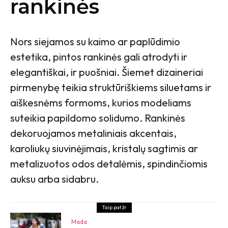
rankinės
Nors siejamos su kaimo ar paplūdimio
estetika, pintos rankinės gali atrodyti ir
elegantiškai, ir puošniai. Šiemet dizaineriai
pirmenybę teikia struktūriškiems siluetams ir
aiškesnėms formoms, kurios modeliams
suteikia papildomo solidumo. Rankinės
dekoruojamos metaliniais akcentais,
karoliukų siuvinėjimais, kristalų sagtimis ar
metalizuotos odos detalėmis, spindinčiomis
auksu arba sidabru.
Taip pat žr
Mada