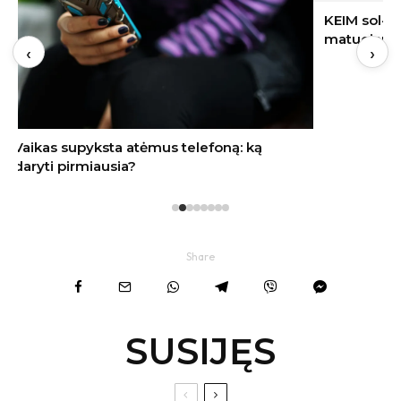
KEIM sol-silikatinių dažų ilgaamžiškumas:
matuojamas ne metais, o dešimtmečiais
‹
›
Share
SUSIJĘS