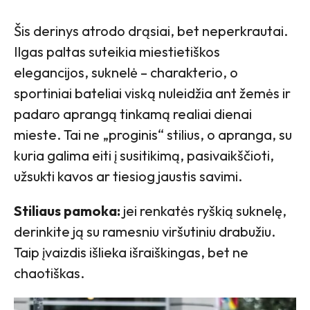
Šis derinys atrodo drąsiai, bet neperkrautai.
Ilgas paltas suteikia miestietiškos
elegancijos, suknelė – charakterio, o
sportiniai bateliai viską nuleidžia ant žemės ir
padaro aprangą tinkamą realiai dienai
mieste. Tai ne „proginis“ stilius, o apranga, su
kuria galima eiti į susitikimą, pasivaikščioti,
užsukti kavos ar tiesiog jaustis savimi.
Stiliaus pamoka:
jei renkatės ryškią suknelę,
derinkite ją su ramesniu viršutiniu drabužiu.
Taip įvaizdis išlieka išraiškingas, bet ne
chaotiškas.