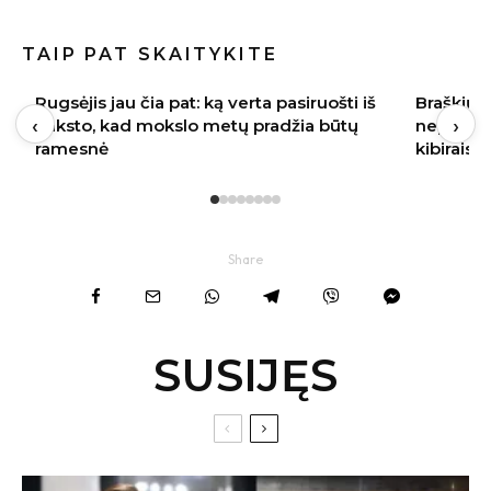
TAIP PAT SKAITYKITE
Braškių sodinimas rugpjūtį 2026:
Baklažan
‹
›
nepraleiskite šių datų – kitąmet skinsite
kremiška,
kibirais
užkandži
Share
SUSIJĘS