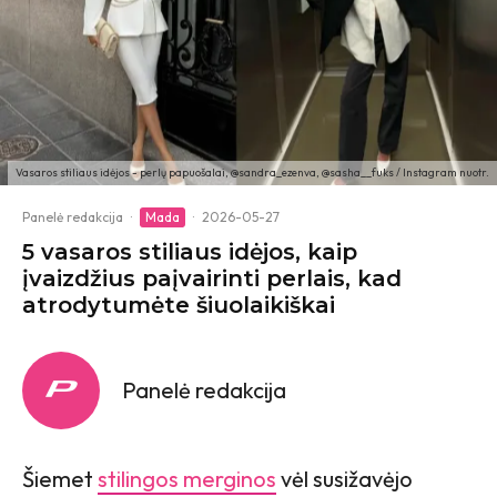
Vasaros stiliaus idėjos - perlų papuošalai, @sandra_ezenva, @sasha__fuks / Instagram nuotr.
Panelė redakcija
·
Mada
·
2026-05-27
5 vasaros stiliaus idėjos, kaip
įvaizdžius paįvairinti perlais, kad
atrodytumėte šiuolaikiškai
Panelė redakcija
Šiemet
stilingos merginos
vėl susižavėjo