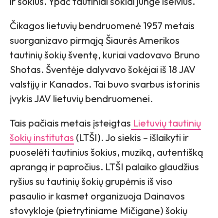
ir šokius. Ypač tautiniai šokiai jungė išeivius.
Čikagos lietuvių bendruomenė 1957 metais
suorganizavo pirmąją Šiaurės Amerikos
tautinių šokių šventę, kuriai vadovavo Bruno
Shotas. Šventėje dalyvavo šokėjai iš 18 JAV
valstijų ir Kanados. Tai buvo svarbus istorinis
įvykis JAV lietuvių bendruomenei.
Tais pačiais metais įsteigtas
Lietuvių tautinių
šokių institutas
(LTŠI). Jo siekis – išlaikyti ir
puoselėti tautinius šokius, muziką, autentišką
aprangą ir papročius. LTŠI palaiko glaudžius
ryšius su tautinių šokių grupėmis iš viso
pasaulio ir kasmet organizuoja Dainavos
stovykloje (pietrytiniame Mičigane) šokių