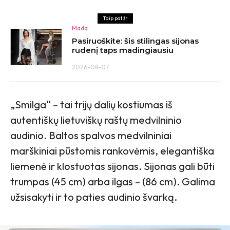
Taip pat žr
Mada
Pasiruoškite: šis stilingas sijonas
rudenį taps madingiausiu
2026-08-07
„Smilga“ – tai trijų dalių kostiumas iš
autentiškų lietuviškų raštų medvilninio
audinio. Baltos spalvos medvilniniai
marškiniai pūstomis rankovėmis, elegantiška
liemenė ir klostuotas sijonas. Sijonas gali būti
trumpas (45 cm) arba ilgas – (86 cm). Galima
užsisakyti ir to paties audinio švarką.