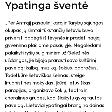
Ypatinga šventė
„Per Antrąjį pasaulinį karą ir Tarybų sąjungos
okupaciją šimtai tūkstančių lietuvių buvo
priversti pabėgti iš tėvynės ir pradėti naują
gyvenimą plačiame pasaulyje. Negalėdami
palaikyti ryšių su giminėm už Geležinės
uždangos, jie bijojo prarasti savo kultūrinį
paveldą: kalbą, muziką, šokius, papročius.
Todėl kūrė lietuviškas šeimas, steigė
lituanistines mokyklas, įkūrė lietuviškas
parapijas, organizavo šokių, teatro ir
choralines grupes, kad išlaikytų gyvą tautos
paveldą. Lietuviai ypatingai brangino dainas