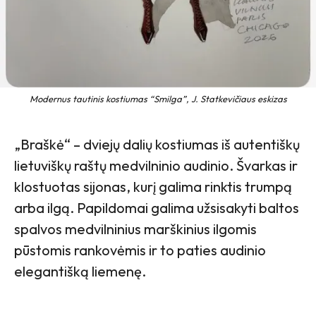
Modernus tautinis kostiumas “Smilga”, J. Statkevičiaus eskizas
„Braškė“ – dviejų dalių kostiumas iš autentiškų
lietuviškų raštų medvilninio audinio. Švarkas ir
klostuotas sijonas, kurį galima rinktis trumpą
arba ilgą. Papildomai galima užsisakyti baltos
spalvos medvilninius marškinius ilgomis
pūstomis rankovėmis ir to paties audinio
elegantišką liemenę.