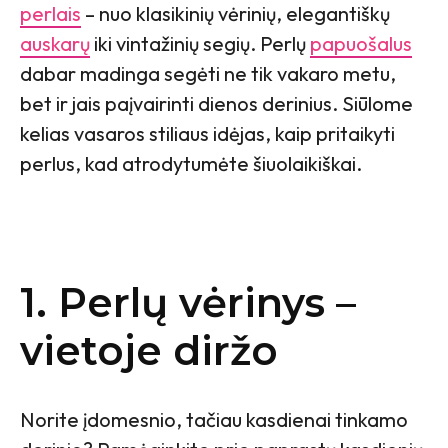
perlais
– nuo klasikinių vėrinių, elegantiškų
auskarų
iki vintažinių segių. Perlų
papuošalus
dabar madinga segėti ne tik vakaro metu,
bet ir jais paįvairinti dienos derinius. Siūlome
kelias vasaros stiliaus idėjas, kaip pritaikyti
perlus, kad atrodytumėte šiuolaikiškai.
1. Perlų vėrinys –
vietoje diržo
Norite įdomesnio, tačiau kasdienai tinkamo