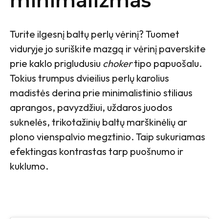
minimalizmas
Turite ilgesnį baltų perlų vėrinį? Tuomet
viduryje jo suriškite mazgą ir vėrinį paverskite
prie kaklo prigludusiu
choker
tipo papuošalu.
Tokius trumpus dvieilius perlų karolius
madistės derina prie minimalistinio stiliaus
aprangos, pavyzdžiui, uždaros juodos
suknelės, trikotažinių baltų marškinėlių ar
plono vienspalvio megztinio. Taip sukuriamas
efektingas kontrastas tarp puošnumo ir
kuklumo.