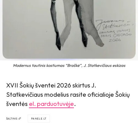
Modernus tautinis kostiumas “Braškė”, J. Statkevičiaus eskizas
XVII Šokių šventei 2026 skirtus J.
Statkevičiaus modelius rasite oficialioje Šokių
šventės
el. parduotuvėje
.
ŠALTINIS
PANELE.LT