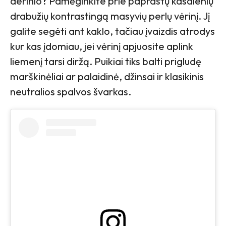
derinio? Pamėginkite prie paprastų kasdienių
drabužių kontrastingą masyvių perlų vėrinį. Jį
galite segėti ant kaklo, tačiau įvaizdis atrodys
kur kas įdomiau, jei vėrinį apjuosite aplink
liemenį tarsi diržą. Puikiai tiks balti prigludę
marškinėliai ar palaidinė, džinsai ir klasikinis
neutralios spalvos švarkas.