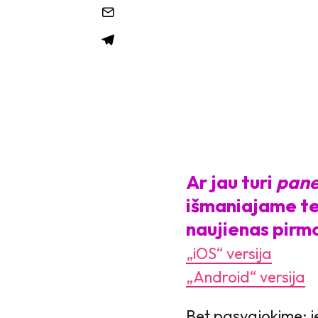
Ar jau turi
pane
išmaniajame tel
naujienas pirmo
„iOS“ versija
„Android“ versija
Bet pasvajokime: j