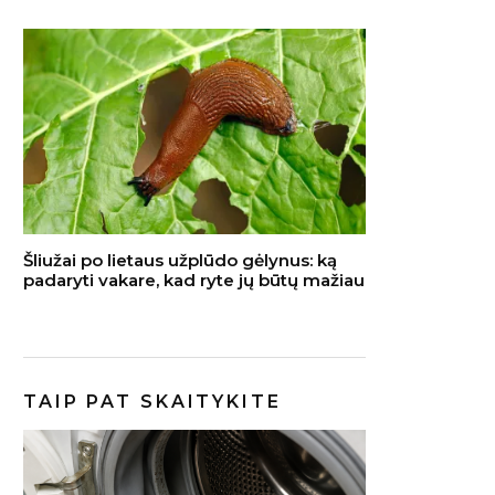
Šliužai po lietaus užplūdo gėlynus: ką
padaryti vakare, kad ryte jų būtų mažiau
TAIP PAT SKAITYKITE