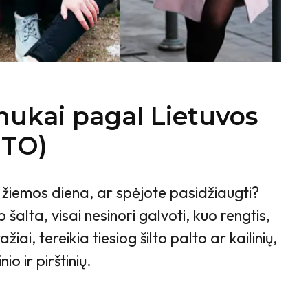
inukai pagal Lietuvos
OTO)
 žiemos diena, ar spėjote pasidžiaugti?
ip šalta, visai nesinori galvoti, kuo rengtis,
ai, tereikia tiesiog šilto palto ar kailinių,
io ir pirštinių.