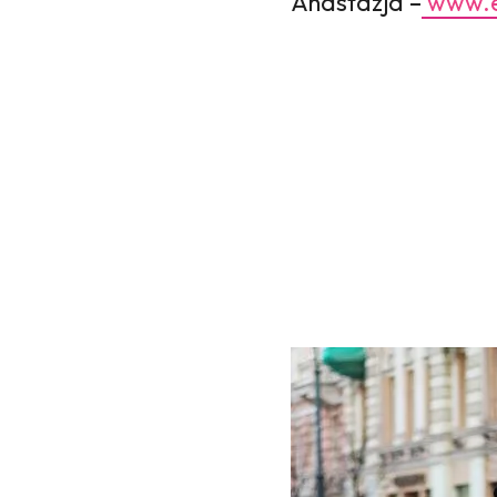
Anastazja –
www.e