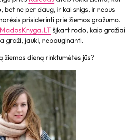
o, bet ne per daug, ir kai snigs, ir nebus
r norėsis prisiderinti prie žiemos gražumo.
MadosKnyga.LT
šįkart rodo, kaip gražiai
ma graži, jauki, nebauginanti.
ą žiemos dieną rinktumėtės jūs?