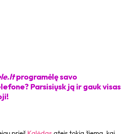
le.lt
programėlę savo
efone? Parsisiųsk ją ir gauk visas
ji!
eigu prieš
Kalėdas
ateis tokia žiema, kai