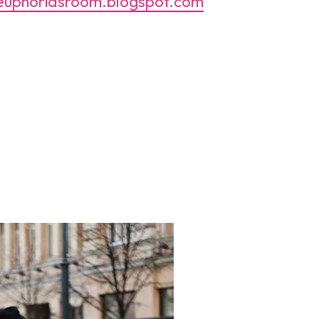
uphoriasroom.blogspot.com