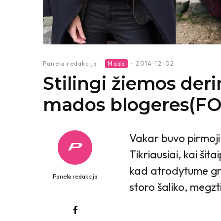
Panelė redakcija
·
Mada
·
2014-12-02
Stilingi žiemos der
mados blogeres(F
Vakar buvo pirmoji
Tikriausiai, kai šita
kad atrodytume graži
Panelė redakcija
storo šaliko, megztin