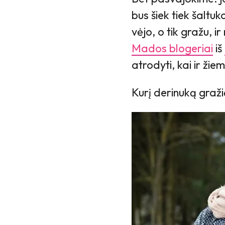
bus šiek tiek šaltuk
vėjo, o tik gražu, i
Mados blogeriai
iš
atrodyti, kai ir žie
Kurį derinuką graži