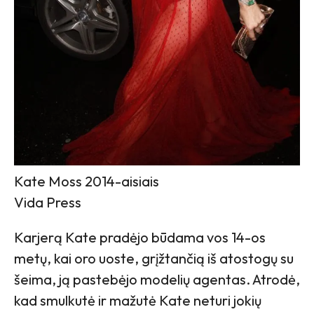
Kate Moss 2014-aisiais
Vida Press
Karjerą Kate pradėjo būdama vos 14-os
metų, kai oro uoste, grįžtančią iš atostogų su
šeima, ją pastebėjo modelių agentas. Atrodė,
kad smulkutė ir mažutė Kate neturi jokių