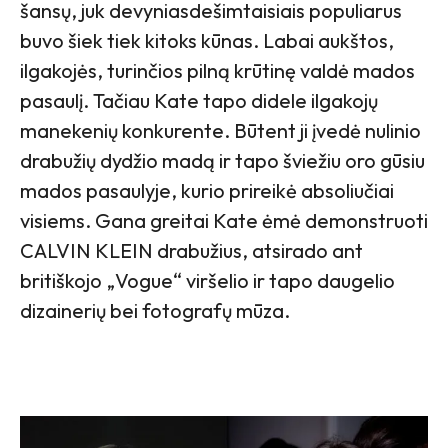
šansų, juk devyniasdešimtaisiais populiarus
buvo šiek tiek kitoks kūnas. Labai aukštos,
ilgakojės, turinčios pilną krūtinę valdė mados
pasaulį. Tačiau Kate tapo didele ilgakojų
manekenių konkurente. Būtent ji įvedė nulinio
drabužių dydžio madą ir tapo šviežiu oro gūsiu
mados pasaulyje, kurio prireikė absoliučiai
visiems. Gana greitai Kate ėmė demonstruoti
CALVIN KLEIN drabužius, atsirado ant
britiškojo „Vogue“ viršelio ir tapo daugelio
dizainerių bei fotografų mūza.