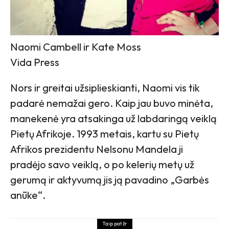
Naomi Cambell ir Kate Moss
Vida Press
Nors ir greitai užsiplieskianti, Naomi vis tik
padarė nemažai gero. Kaip jau buvo minėta,
manekenė yra atsakinga už labdaringą veiklą
Pietų Afrikoje. 1993 metais, kartu su Pietų
Afrikos prezidentu Nelsonu Mandela ji
pradėjo savo veiklą, o po kelerių metų už
gerumą ir aktyvumą jis ją pavadino „Garbės
anūke“.
Taip pat žr