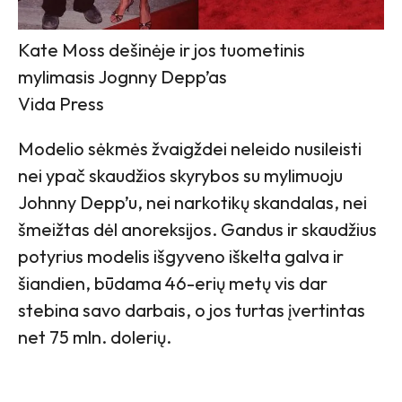
Kate Moss dešinėje ir jos tuometinis
mylimasis Jognny Depp’as
Vida Press
Modelio sėkmės žvaigždei neleido nusileisti
nei ypač skaudžios skyrybos su mylimuoju
Johnny Depp’u, nei narkotikų skandalas, nei
šmeižtas dėl anoreksijos. Gandus ir skaudžius
potyrius modelis išgyveno iškelta galva ir
šiandien, būdama 46-erių metų vis dar
stebina savo darbais, o jos turtas įvertintas
net 75 mln. dolerių.