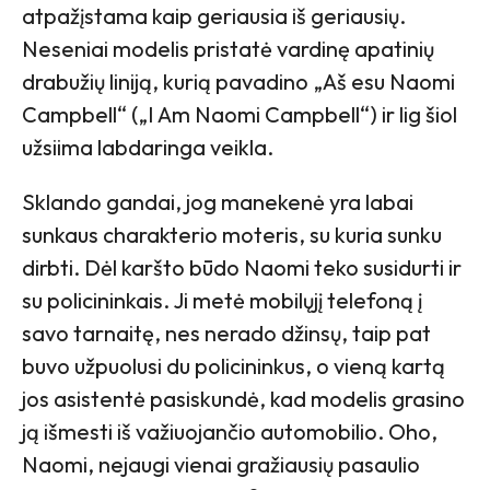
atpažįstama kaip geriausia iš geriausių.
Neseniai modelis pristatė vardinę apatinių
drabužių liniją, kurią pavadino „Aš esu Naomi
Campbell“ („I Am Naomi Campbell“) ir lig šiol
užsiima labdaringa veikla.
Sklando gandai, jog manekenė yra labai
sunkaus charakterio moteris, su kuria sunku
dirbti. Dėl karšto būdo Naomi teko susidurti ir
su policininkais. Ji metė mobilųjį telefoną į
savo tarnaitę, nes nerado džinsų, taip pat
buvo užpuolusi du policininkus, o vieną kartą
jos asistentė pasiskundė, kad modelis grasino
ją išmesti iš važiuojančio automobilio. Oho,
Naomi, nejaugi vienai gražiausių pasaulio