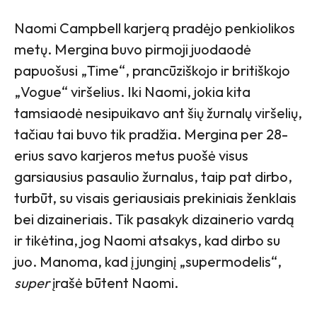
Naomi Campbell karjerą pradėjo penkiolikos
metų. Mergina buvo pirmoji juodaodė
papuošusi „Time“, prancūziškojo ir britiškojo
„Vogue“ viršelius. Iki Naomi, jokia kita
tamsiaodė nesipuikavo ant šių žurnalų viršelių,
tačiau tai buvo tik pradžia. Mergina per 28-
erius savo karjeros metus puošė visus
garsiausius pasaulio žurnalus, taip pat dirbo,
turbūt, su visais geriausiais prekiniais ženklais
bei dizaineriais. Tik pasakyk dizainerio vardą
ir tikėtina, jog Naomi atsakys, kad dirbo su
juo. Manoma, kad į junginį „supermodelis“,
super
įrašė būtent Naomi.