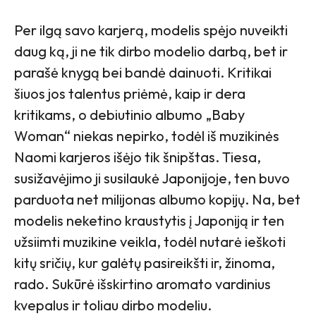
Per ilgą savo karjerą, modelis spėjo nuveikti
daug ką, ji ne tik dirbo modelio darbą, bet ir
parašė knygą bei bandė dainuoti. Kritikai
šiuos jos talentus priėmė, kaip ir dera
kritikams, o debiutinio albumo „Baby
Woman“ niekas nepirko, todėl iš muzikinės
Naomi karjeros išėjo tik šnipštas. Tiesa,
susižavėjimo ji susilaukė Japonijoje, ten buvo
parduota net milijonas albumo kopijų. Na, bet
modelis neketino kraustytis į Japoniją ir ten
užsiimti muzikine veikla, todėl nutarė ieškoti
kitų sričių, kur galėtų pasireikšti ir, žinoma,
rado. Sukūrė išskirtino aromato vardinius
kvepalus ir toliau dirbo modeliu.