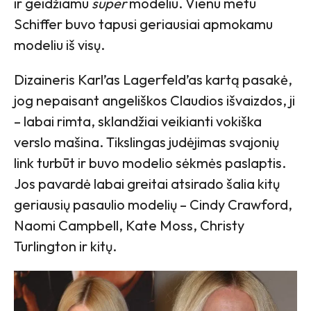
ir geidžiamu
super
modeliu. Vienu metu
Schiffer buvo tapusi geriausiai apmokamu
modeliu iš visų.
Dizaineris Karl’as Lagerfeld’as kartą pasakė,
jog nepaisant angeliškos Claudios išvaizdos, ji
– labai rimta, sklandžiai veikianti vokiška
verslo mašina. Tikslingas judėjimas svajonių
link turbūt ir buvo modelio sėkmės paslaptis.
Jos pavardė labai greitai atsirado šalia kitų
geriausių pasaulio modelių – Cindy Crawford,
Naomi Campbell, Kate Moss, Christy
Turlington ir kitų.