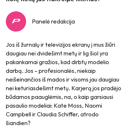
Panelė redakcija
Jos iš žurnalų ir televizijos ekranų į mus žiūri
daugiau nei dvidešimt metų ir lig šiol yra
pakankamai gražios, kad dirbtų modelio
darbą. Jos – profesionalės, niekaip
neišeinančios iš mados ir visoms jau daugiau
nei keturiasdešimt metų. Karjerą jos pradėjo
būdamos paauglėmis, na, o kaip garsiausi
pasaulio modeliai: Kate Moss, Naomi
Campbell ir Claudia Schiffer, atrodo
šiandien?