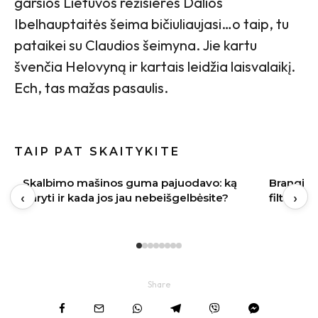
garsios Lietuvos režisierės Dalios
Ibelhauptaitės šeima bičiuliaujasi…o taip, tu
pataikei su Claudios šeimyna. Jie kartu
švenčia Helovyną ir kartais leidžia laisvalaikį.
Ech, tas mažas pasaulis.
TAIP PAT SKAITYKITE
Brangi naujakurių klaida: apie vandens
Vasaros s
‹
›
filtrus pagalvojama tik paleidus vandenį
įvaizdį
Share