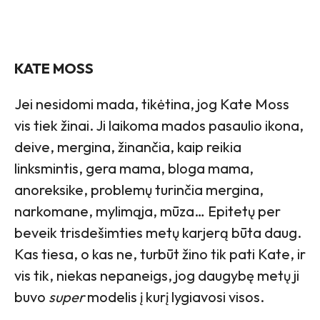
KATE MOSS
Jei nesidomi mada, tikėtina, jog Kate Moss
vis tiek žinai. Ji laikoma mados pasaulio ikona,
deive, mergina, žinančia, kaip reikia
linksmintis, gera mama, bloga mama,
anoreksike, problemų turinčia mergina,
narkomane, mylimąja, mūza… Epitetų per
beveik trisdešimties metų karjerą būta daug.
Kas tiesa, o kas ne, turbūt žino tik pati Kate, ir
vis tik, niekas nepaneigs, jog daugybę metų ji
buvo
super
modelis į kurį lygiavosi visos.