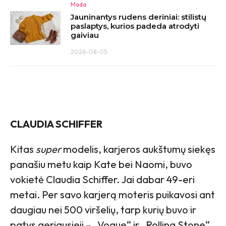
Mada
Jauninantys rudens deriniai: stilistų
paslaptys, kurios padeda atrodyti
gaiviau
2026-08-05
CLAUDIA SCHIFFER
Kitas
super
modelis, karjeros aukštumų siekęs
panašiu metu kaip Kate bei Naomi, buvo
vokietė Claudia Schiffer. Jai dabar 49-eri
metai. Per savo karjerą moteris puikavosi ant
daugiau nei 500 viršelių, tarp kurių buvo ir
patys geriausieji – „Vogue“ ir „Rolling Stone“.