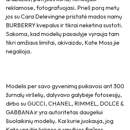
reklamose, fotografuojasi. Prieš porą metų
jos su Cara Delevingne pristatė mados namų
BURBERRY kvepalus ir tikrai neketina sustoti.
Sakoma, kad modelių pasaulyje vyrauja tam
tikri amžiaus limitai, akivaizdu, Kate Moss jie
negalioja.
Modelis per savo gyvenimą puikavosi ant 300
žurnalų viršelių, dalyvavo galybėje fotosesijų,
dirbo su GUCCI, CHANEL, RIMMEL, DOLCE &
GABBANA ir yra autoritetas daugeliui
šiuolaikinių modelių. Kai kurie juokauja, jog
Kate yra itin lieknos ir smulkios figūros