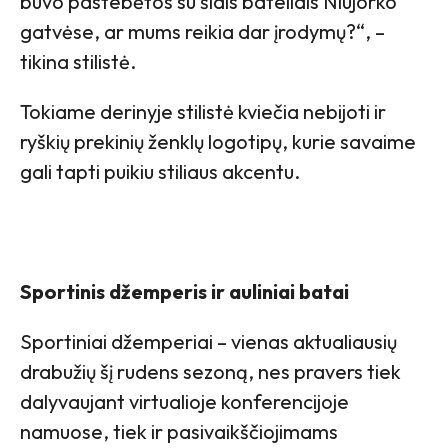
buvo pastebėtos su šiais bateliais Niujorko
gatvėse, ar mums reikia dar įrodymų?“, –
tikina stilistė.
Tokiame derinyje stilistė kviečia nebijoti ir
ryškių prekinių ženklų logotipų, kurie savaime
gali tapti puikiu stiliaus akcentu.
Sportinis džemperis ir auliniai batai
Sportiniai džemperiai – vienas aktualiausių
drabužių šį rudens sezoną, nes pravers tiek
dalyvaujant virtualioje konferencijoje
namuose, tiek ir pasivaikščiojimams