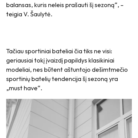
balansas, kuris neleis prašauti šį sezoną“, –
teigia V. Šaulytė.
Tačiau sportiniai bateliai čia tiks ne visi:
geriausiai tokį įvaizdį papildys klasikiniai
modeliai, nes būtent aštuntojo dešimtmečio
sportinių batelių tendencija šį sezoną yra
„must have“.