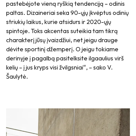
pastebėjote vieną ryškią tendenciją – odinis
paltas. Dizaineriai seka 90-ųjų įkvėptus odinių
striukių laikus, kurie atsidurs ir 2020-ųjų
spintoje. Toks akcentas suteikia tam tikrą
charakterį jūsų įvaizdžiui, net jeigu drauge
dėvite sportinį džemperį. O jeigu tokiame
derinyje į pagalbą pasitelksite ilgaaulius virš
kelių – į jus kryps visi žvilgsniai“, – sako V.
Šaulytė.