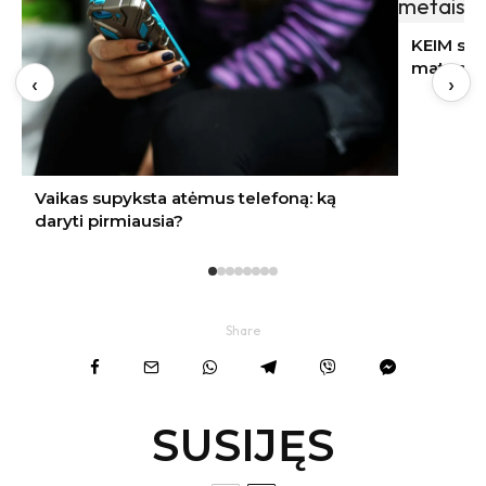
KEIM sol-silikatinių dažų ilgaamžiškumas:
matuojamas ne metais, o dešimtmečiais
‹
›
Share
SUSIJĘS