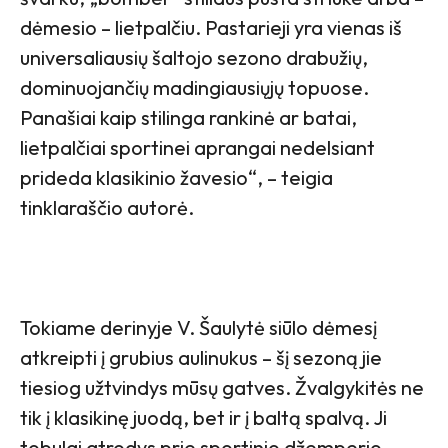
dėmesio – lietpalčiu. Pastarieji yra vienas iš
universaliausių šaltojo sezono drabužių,
dominuojančių madingiausiųjų topuose.
Panašiai kaip stilinga rankinė ar batai,
lietpalčiai sportinei aprangai nedelsiant
prideda klasikinio žavesio“, – teigia
tinklaraščio autorė.
Tokiame derinyje V. Šaulytė siūlo dėmesį
atkreipti į grubius aulinukus – šį sezoną jie
tiesiog užtvindys mūsų gatves. Žvalgykitės ne
tik į klasikinę juodą, bet ir į baltą spalvą. Ji
tobulai atrodys prie sportinio džemperio,