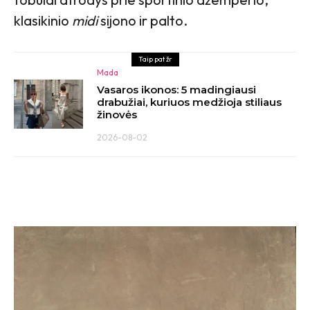
klasikinio
midi
sijono ir palto.
Taip pat žr
Mada
Vasaros ikonos: 5 madingiausi
drabužiai, kuriuos medžioja stiliaus
žinovės
2026-08-02