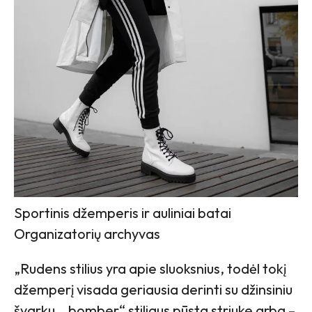
Sportinis džemperis ir auliniai batai
Organizatorių archyvas
„Rudens stilius yra apie sluoksnius, todėl tokį
džemperį visada geriausia derinti su džinsiniu
švarku, „bomber“ stiliaus pūsta striuke arba –