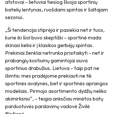
atstovai – lietuviai tiesiog šluoja sportinių
batelių lentynas, ruošdami spintas ir šaltajam
sezonui.
„Ši tendencija stiprėja ir pasiekia net ir tuos,
kurie iki šiol buvo skeptiški – sportinė mada
skinasi kelia ir į klasikos gerbėjų spintas.
Prekiniai ženklai netrunka prisitaikyti – net ir
prabangių kostiumų gamintojai siuva
sportinius drabužius. Lietuva – taip pat ne
išimtis: mes pradėjome prekiauti ne tik
sportinės avalynės, bet ir sportinės aprangos
modeliais. Pirmojo asortimento dydžių neliko
akimirksniu“, – teigia anksčiau minėtos batų
parduotuvės pardavimų vadovė Živilė
Bložienė.