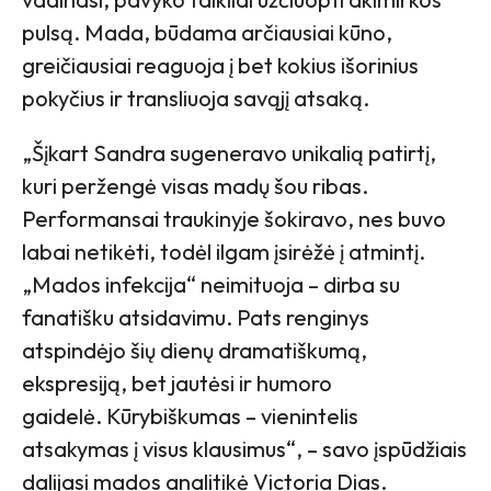
pulsą. Mada, būdama arčiausiai kūno,
greičiausiai reaguoja į bet kokius išorinius
pokyčius ir transliuoja savąjį atsaką.
„Šįkart Sandra sugeneravo unikalią patirtį,
kuri peržengė visas madų šou ribas.
Performansai traukinyje šokiravo, nes buvo
labai netikėti, todėl ilgam įsirėžė į atmintį.
„Mados infekcija“ neimituoja – dirba su
fanatišku atsidavimu. Pats renginys
atspindėjo šių dienų dramatiškumą,
ekspresiją, bet jautėsi ir humoro
gaidelė. Kūrybiškumas – vienintelis
atsakymas į visus klausimus“, – savo įspūdžiais
dalijasi mados analitikė Victoria Dias.