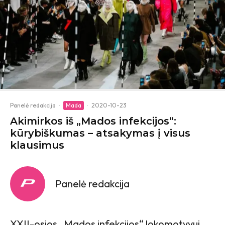
Panelė redakcija
·
Mada
·
2020-10-23
Akimirkos iš „Mados infekcijos“:
kūrybiškumas – atsakymas į visus
klausimus
Panelė redakcija
XXII-osios „Mados infekcijos“ lokomotyvui