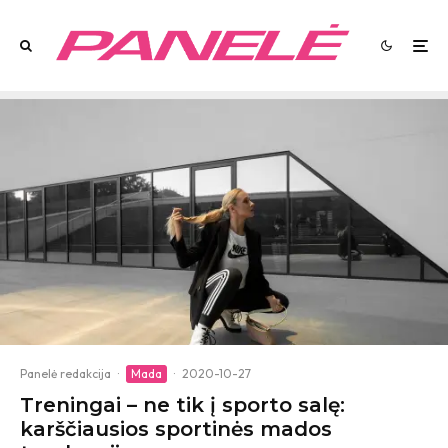
Panelė redakcija
·
Mada
·
2020-10-27
Treningai – ne tik į sporto salę:
karščiausios sportinės mados