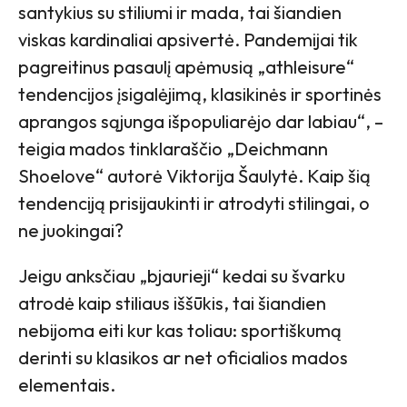
santykius su stiliumi ir mada, tai šiandien
viskas kardinaliai apsivertė. Pandemijai tik
pagreitinus pasaulį apėmusią „athleisure“
tendencijos įsigalėjimą, klasikinės ir sportinės
aprangos sąjunga išpopuliarėjo dar labiau“, –
teigia mados tinklaraščio „Deichmann
Shoelove“ autorė Viktorija Šaulytė. Kaip šią
tendenciją prisijaukinti ir atrodyti stilingai, o
ne juokingai?
Jeigu anksčiau „bjaurieji“ kedai su švarku
atrodė kaip stiliaus iššūkis, tai šiandien
nebijoma eiti kur kas toliau: sportiškumą
derinti su klasikos ar net oficialios mados
elementais.