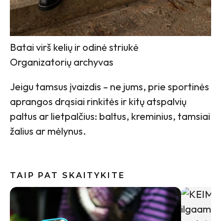
Batai virš kelių ir odinė striukė
Organizatorių archyvas
Jeigu tamsus įvaizdis – ne jums, prie sportinės
aprangos drąsiai rinkitės ir kitų atspalvių
paltus ar lietpalčius: baltus, kreminius, tamsiai
žalius ar mėlynus.
TAIP PAT SKAITYKITE
10 sakini
pasijusti