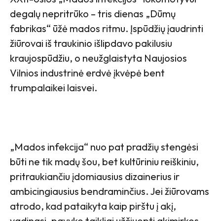
degalų nepritrūko – tris dienas „Dūmų
fabrikas“ ūžė mados ritmu. Įspūdžių įaudrinti
žiūrovai iš traukinio išlipdavo pakilusiu
kraujospūdžiu, o neužglaistyta Naujosios
Vilnios industrinė erdvė įkvėpė bent
trumpalaikei laisvei.
„Mados infekcija“ nuo pat pradžių stengėsi
būti ne tik madų šou, bet kultūriniu reiškiniu,
pritraukiančiu įdomiausius dizainerius ir
ambicingiausius bendraminčius. Jei žiūrovams
atrodo, kad pataikyta kaip pirštu į akį,
vadinasi, pavyko taikliai užčiuopti akimirkos