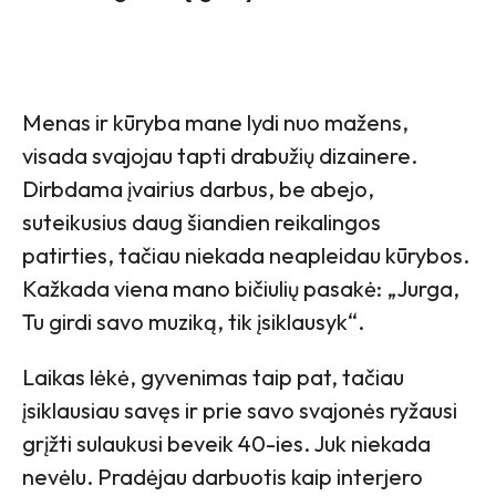
Menas ir kūryba mane lydi nuo mažens,
visada svajojau tapti drabužių dizainere.
Dirbdama įvairius darbus, be abejo,
suteikusius daug šiandien reikalingos
patirties, tačiau niekada neapleidau kūrybos.
Kažkada viena mano bičiulių pasakė: „Jurga,
Tu girdi savo muziką, tik įsiklausyk“.
Laikas lėkė, gyvenimas taip pat, tačiau
įsiklausiau savęs ir prie savo svajonės ryžausi
grįžti sulaukusi beveik 40-ies. Juk niekada
nevėlu. Pradėjau darbuotis kaip interjero