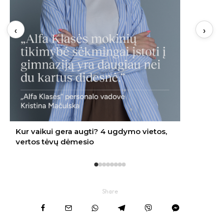
‹
›
Share