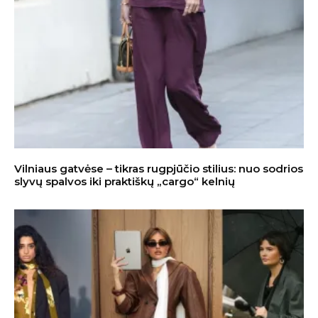
Vilniaus gatvėse – tikras rugpjūčio stilius: nuo sodrios
slyvų spalvos iki praktiškų „cargo“ kelnių