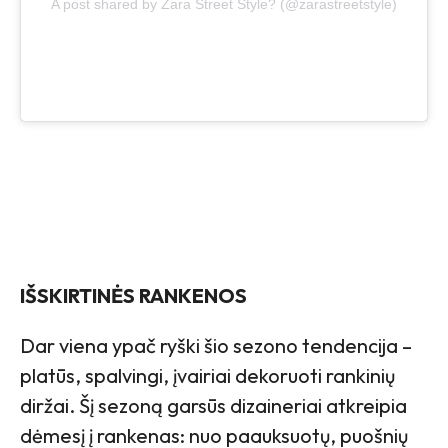
A post shared by Zara Street Style? (@zarastreetstyle)
IŠSKIRTINĖS RANKENOS
Dar viena ypač ryški šio sezono tendencija –
platūs, spalvingi, įvairiai dekoruoti rankinių
diržai. Šį sezoną garsūs dizaineriai atkreipia
dėmesį į rankenas: nuo paauksuotų, puošnių