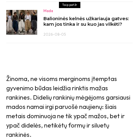
Taip pat žr
Mada
Balioninės kelnės užkariauja gatves:
kam jos tinka ir su kuo jas vilkėti?
2026-08-05
Žinoma, ne visoms merginoms įtemptas
gyvenimo būdas leidžia rinktis mažas
rankines. Didelių rankinių mėgėjoms garsiausi
mados namai irgi paruošė naujienų: šiais
metais dominuoja ne tik ypač mažos, bet ir
ypač didelės, netikėtų formų ir siluetų
rankinės.