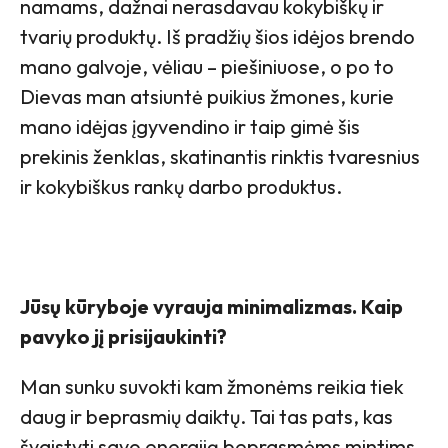
namams, dažnai nerasdavau kokybiškų ir
tvarių produktų. Iš pradžių šios idėjos brendo
mano galvoje, vėliau – piešiniuose, o po to
Dievas man atsiuntė puikius žmones, kurie
mano idėjas įgyvendino ir taip gimė šis
prekinis ženklas, skatinantis rinktis tvaresnius
ir kokybiškus rankų darbo produktus.
Jūsų kūryboje vyrauja minimalizmas. Kaip
pavyko jį prisijaukinti?
Man sunku suvokti kam žmonėms reikia tiek
daug ir beprasmių daiktų. Tai tas pats, kas
švaistyti savo energiją beprasmėms mintims