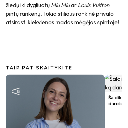
žiedų iki dygliuotų
Miu Miu
ar
Louis Vuitton
pintų rankenų. Tokio stiliaus rankinė privalo
atsirasti kiekvienos mados mėgėjos spintoje!
TAIP PAT SKAITYKITE
Internete
skalbimo
neskubėt
Šaldiklis apaugo storu ledo sluoksniu: ką
darote ne taip?