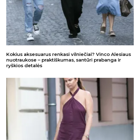
Kokius aksesuarus renkasi vilniečiai? Vinco Alesiaus
nuotraukose – praktiškumas, santūri prabanga ir
ryškios detalės