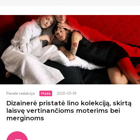
Panelė redakcija
·
Mada
·
2021-01-19
Dizainerė pristatė lino kolekciją, skirtą
laisvę vertinančioms moterims bei
merginoms