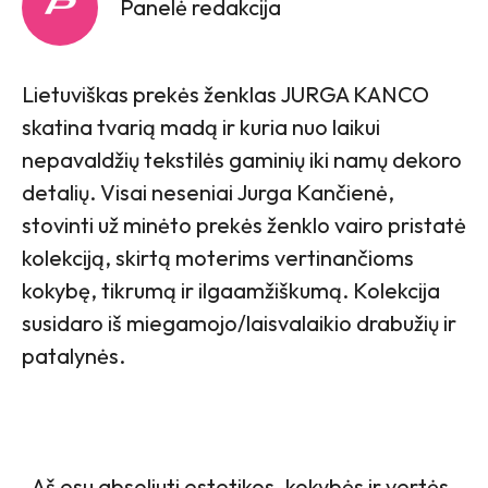
Panelė redakcija
Lietuviškas prekės ženklas JURGA KANCO
skatina tvarią madą ir kuria nuo laikui
nepavaldžių tekstilės gaminių iki namų dekoro
detalių. Visai neseniai Jurga Kančienė,
stovinti už minėto prekės ženklo vairo pristatė
kolekciją, skirtą moterims vertinančioms
kokybę, tikrumą ir ilgaamžiškumą. Kolekcija
susidaro iš miegamojo/laisvalaikio drabužių ir
patalynės.
„Aš esu absoliuti estetikos, kokybės ir vertės