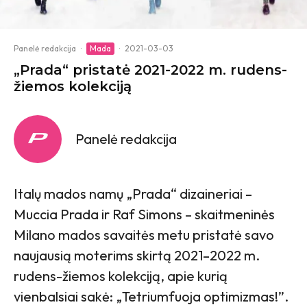
Panelė redakcija
·
Mada
·
2021-03-03
„Prada“ pristatė 2021-2022 m. rudens-
žiemos kolekciją
Panelė redakcija
Italų mados namų „Prada“ dizaineriai –
Muccia Prada ir Raf Simons – skaitmeninės
Milano mados savaitės metu pristatė savo
naujausią moterims skirtą 2021–2022 m.
rudens-žiemos kolekciją, apie kurią
vienbalsiai sakė: „Tetriumfuoja optimizmas!”.