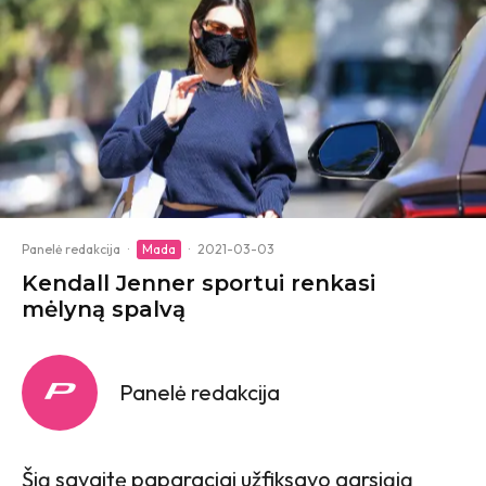
Panelė redakcija
·
Mada
·
2021-03-03
Kendall Jenner sportui renkasi
mėlyną spalvą
Panelė redakcija
Šią savaitę paparaciai užfiksavo garsiąją