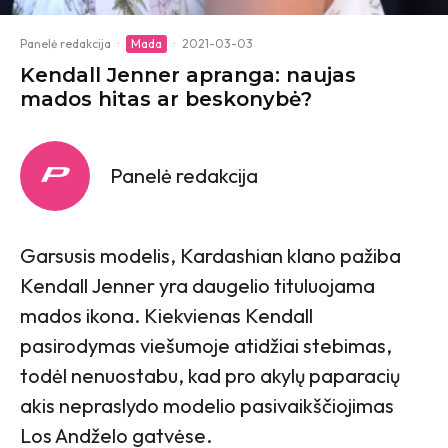
Panelė redakcija
·
Mada
·
2021-03-03
Kendall Jenner apranga: naujas
mados hitas ar beskonybė?
Panelė redakcija
Garsusis modelis, Kardashian klano pažiba
Kendall Jenner yra daugelio tituluojama
mados ikona. Kiekvienas Kendall
pasirodymas viešumoje atidžiai stebimas,
todėl nenuostabu, kad pro akylų paparacių
akis nepraslydo modelio pasivaikščiojimas
Los Andželo gatvėse.