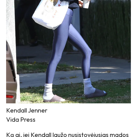
Kendall Jenner
Vida Press
Ką gi, jei Kendall laužo nusistovėjusias mados