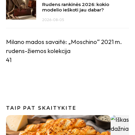
Rudens rankinės 2026: kokio
modelio ieškoti jau dabar?
2026-08-05
Milano mados savaitė: „Moschino“ 2021 m.
rudens-žiemos kolekcija
41
TAIP PAT SKAITYKITE
Kibinai s
sultingi 