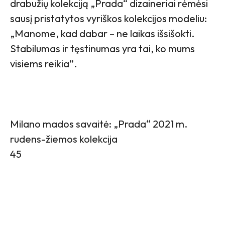
drabužių kolekciją „Prada“ dizaineriai rėmėsi
sausį pristatytos vyriškos kolekcijos modeliu:
„Manome, kad dabar – ne laikas išsišokti.
Stabilumas ir tęstinumas yra tai, ko mums
visiems reikia”.
Milano mados savaitė: „Prada“ 2021 m.
rudens-žiemos kolekcija
45