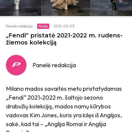
Panelė redakcija
·
Mada
·
2021-03-03
„Fendi“ pristatė 2021-2022 m. rudens-
žiemos kolekciją
Panelė redakcija
Milano mados savaitės metu pristatydamas
„Fendi“ 2021-2022 m. šaltojo sezono
drabužių kolekciją, mados namų kūrybos
vadovas Kim Jones, kuris yra kilęs iš Anglijos,
sakė, kad tai – „Anglija Romai ir Anglija