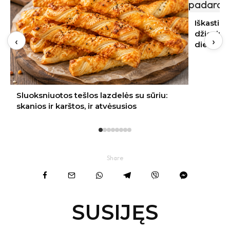
Iškasti svogūnai pradėjo pūti: dažniausia
džiovinimo klaida padaroma pirmąją
‹
›
dieną
Share
SUSIJĘS