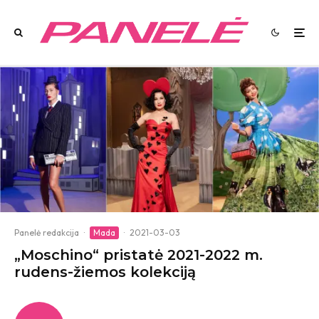
Panelė redakcija
·
Mada
·
2021-03-03
„Moschino“ pristatė 2021-2022 m.
rudens-žiemos kolekciją