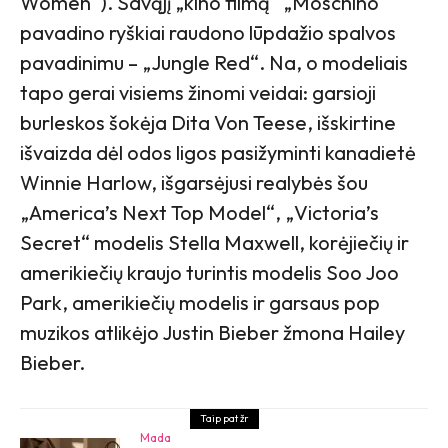
Women“). Savąjį „kino filmą“ „Moschino“
pavadino ryškiai raudono lūpdažio spalvos
pavadinimu – „Jungle Red“. Na, o modeliais
tapo gerai visiems žinomi veidai: garsioji
burleskos šokėja Dita Von Teese, išskirtine
išvaizda dėl odos ligos pasižyminti kanadietė
Winnie Harlow, išgarsėjusi realybės šou
„America’s Next Top Model“, „Victoria’s
Secret“ modelis Stella Maxwell, korėjiečių ir
amerikiečių kraujo turintis modelis Soo Joo
Park, amerikiečių modelis ir garsaus pop
muzikos atlikėjo Justin Bieber žmona Hailey
Bieber.
Taip pat žr
Mada