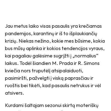
Jau metus laiko visas pasaulis yra krečiamas
pandemijos, karantinų ir iš to išplaukiančių
krizių. Niekas nežino, kokie mes būsime, kokia
bus mūsų aplinka ir kokios tendencijos vyraus,
kai pagaliau galėsime sugrįžti į „normalius“
laikus. Todėl šiandien M. Prada ir R. Simons
kviečia nors truputėlį atsipalaiduoti,
pasimiršti, pažvelgti į viską paprasčiau ir
ruoštis bei tikėti, kad pasaulis netrukus ir vėl
atsivers.
Kurdami šaltajam sezonui skirtą moteriškų