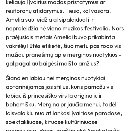
keliauja į įvairius mados pristatymus ar
restoranų atidarymus. Tiesa, kol vasara,
Amelia sau leidžia atsipalaiduoti ir
nepraleidžia nė vieno muzikos festivalio. Nors
praėjusiais metais Ameliai buvo prikabinta
vakrėlių liūtės etiketė, šiuo metu pasirodo vis
mažiau pranešimų apie merginos nuotykius –
gal pagaliau baigėsi maišto amžius?
Šiandien labiau nei merginos nuotykiai
aptarinėjamas jos stilius, kuris pamažu vis
labiau iš princesiško virsta originaliu ir
bohemišku. Mergina prijaučia menui, todėl
laisvalaikiu nuolat lankosi įvairiose parodose,
spektakliuose, kituose kultūriniuose
renginiuose. Regis, maištininkė Amelia laužo