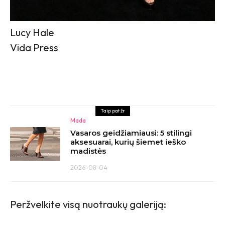
Lucy Hale
Vida Press
Taip pat žr
Mada
Vasaros geidžiamiausi: 5 stilingi
aksesuarai, kurių šiemet ieško
madistės
2026-08-04
Peržvelkite visą nuotraukų galeriją: