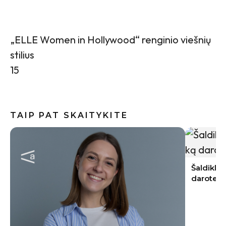
„ELLE Women in Hollywood“ renginio viešnių
stilius
15
TAIP PAT SKAITYKITE
Internete
skalbimo
neskubėt
Šaldiklis apaugo storu ledo sluoksniu: ką
darote ne taip?