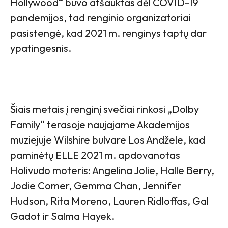
Hollywood“ buvo atšauktas dėl COVID-19
pandemijos, tad renginio organizatoriai
pasistengė, kad 2021 m. renginys taptų dar
ypatingesnis.
Šiais metais į renginį svečiai rinkosi „Dolby
Family“ terasoje naujajame Akademijos
muziejuje Wilshire bulvare Los Andžele, kad
paminėtų ELLE 2021 m. apdovanotas
Holivudo moteris: Angelina Jolie, Halle Berry,
Jodie Comer, Gemma Chan, Jennifer
Hudson, Rita Moreno, Lauren Ridloffas, Gal
Gadot ir Salma Hayek.