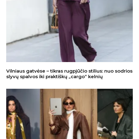
Vilniaus gatvėse – tikras rugpjūčio stilius: nuo sodrios
slyvų spalvos iki praktiškų „cargo“ kelnių