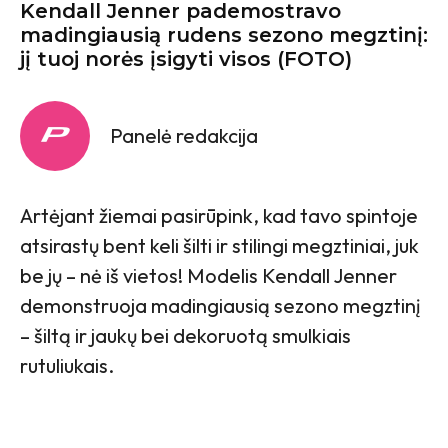
Kendall Jenner pademostravo
madingiausią rudens sezono megztinį:
jį tuoj norės įsigyti visos (FOTO)
Panelė redakcija
Artėjant žiemai pasirūpink, kad tavo spintoje
atsirastų bent keli šilti ir stilingi megztiniai, juk
be jų – nė iš vietos! Modelis Kendall Jenner
demonstruoja madingiausią sezono megztinį
– šiltą ir jaukų bei dekoruotą smulkiais
rutuliukais.