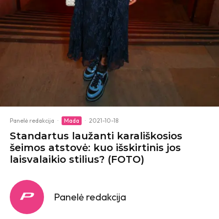
Panelė redakcija
·
Mada
·
2021-10-18
Standartus laužanti karališkosios
šeimos atstovė: kuo išskirtinis jos
laisvalaikio stilius? (FOTO)
Panelė redakcija