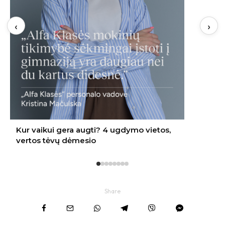
‹
›
Share