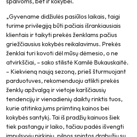
spalvoms, bet ir kokybei.
„Gyvename didžiulės pasiūlos laikais, taigi
turime privilegiją būti pačiais išrankiausiais
klientais ir taikyti prekės ženklams pačius
griežčiausius kokybės reikalavimus. Prekės
ženklai turi kovoti dėl mūsų dėmesio, o ne
atvirkščiai, – sako stilistė Kamilė Bukauskaitė.
– Kiekvieną naują sezoną, prieš šturmuojant
parduotuves, rekomenduoju atlikti prekės
ženklų apžvalgą ir vietoje karščiausių
tendencijų ir vienadienių daiktų rinktis tuos,
kurie atitinka jums priimtiną kainos bei
kokybės santykį. Tai iš pradžių kainuos šiek
tiek pastangų ir laiko, tačiau padės išvengti
impulsyvių pirkinių, pilnos spintos drabužių su