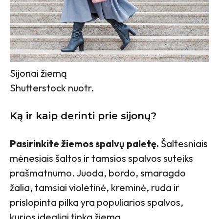
Sijonai žiemą
Shutterstock nuotr.
Ką ir kaip derinti prie sijonų?
Pasirinkite žiemos spalvų paletę.
Šaltesniais
mėnesiais šaltos ir tamsios spalvos suteiks
prašmatnumo. Juoda, bordo, smaragdo
žalia, tamsiai violetinė, kreminė, ruda ir
prislopinta pilka yra populiarios spalvos,
kurios idealiai tinka žiemą.