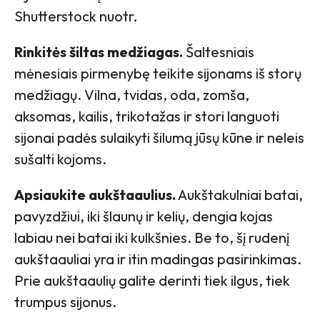
Shutterstock nuotr.
Rinkitės šiltas medžiagas.
Šaltesniais
mėnesiais pirmenybę teikite sijonams iš storų
medžiagų. Vilna, tvidas, oda, zomša,
aksomas, kailis, trikotažas ir stori languoti
sijonai padės sulaikyti šilumą jūsų kūne ir neleis
sušalti kojoms.
Apsiaukite aukštaaulius.
Aukštakulniai batai,
pavyzdžiui, iki šlaunų ir kelių, dengia kojas
labiau nei batai iki kulkšnies. Be to, šį rudenį
aukštaauliai yra ir itin madingas pasirinkimas.
Prie aukštaaulių galite derinti tiek ilgus, tiek
trumpus sijonus.