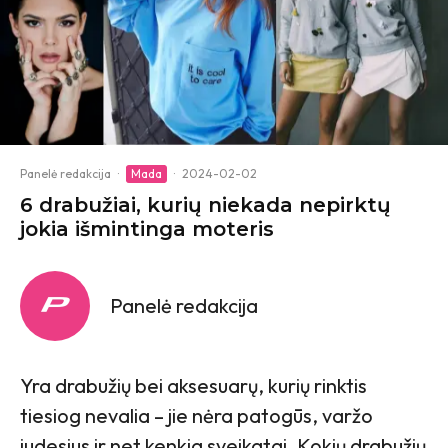
Panelė redakcija
·
Mada
·
2024-02-02
6 drabužiai, kurių niekada nepirktų
jokia išmintinga moteris
Panelė redakcija
Yra drabužių bei aksesuarų, kurių rinktis
tiesiog nevalia – jie nėra patogūs, varžo
judesius ir net kenkia sveikatai. Kokių drabužių