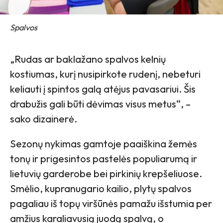
Spalvos
„Rudas ar baklažano spalvos kelnių
kostiumas, kurį nusipirkote rudenį, nebeturi
keliauti į spintos galą atėjus pavasariui. Šis
drabužis gali būti dėvimas visus metus“, –
sako dizainerė.
Sezonų nykimas gamtoje paaiškina žemės
tonų ir prigesintos pastelės populiarumą ir
lietuvių garderobe bei pirkinių krepšeliuose.
Smėlio, kupranugario kailio, plytų spalvos
pagaliau iš topų viršūnės pamažu išstumia per
amžius karaliavusią juodą spalvą, o