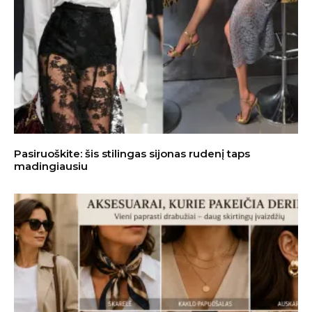
Pasiruoškite: šis stilingas sijonas rudenį taps
madingiausiu