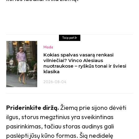
Taip pat žr
Mada
Kokias spalvas vasarą renkasi
vilniečiai? Vinco Alesiaus
nuotraukose – ryškūs tonai ir šviesi
klasika
2026-08-04
Priderinkite diržą.
Žiemą prie sijono dėvėti
ilgus, storus megztinius yra sveikintinas
pasirinkimas, tačiau storas audinys gali
paslėpti jūsų kūno formas. Šią nedidelę