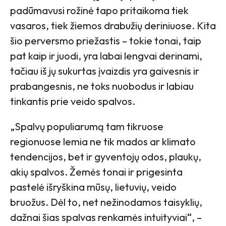
padūmavusi rožinė tapo pritaikoma tiek
vasaros, tiek žiemos drabužių deriniuose. Kita
šio perversmo priežastis – tokie tonai, taip
pat kaip ir juodi, yra labai lengvai derinami,
tačiau iš jų sukurtas įvaizdis yra gaivesnis ir
prabangesnis, ne toks nuobodus ir labiau
tinkantis prie veido spalvos.
„Spalvų populiarumą tam tikruose
regionuose lemia ne tik mados ar klimato
tendencijos, bet ir gyventojų odos, plaukų,
akių spalvos. Žemės tonai ir prigesinta
pastelė išryškina mūsų, lietuvių, veido
bruožus. Dėl to, net nežinodamos taisyklių,
dažnai šias spalvas renkamės intuityviai
“
, –