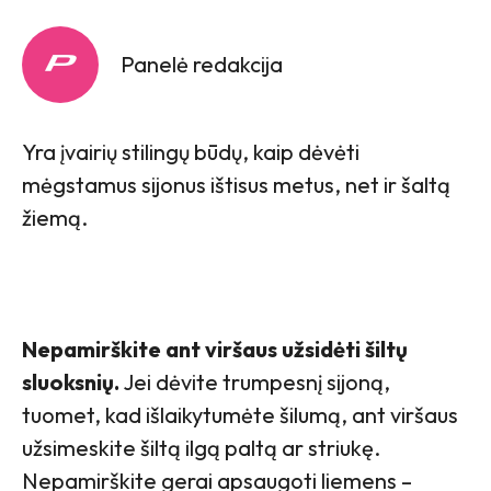
Panelė redakcija
Yra įvairių stilingų būdų, kaip dėvėti
mėgstamus sijonus ištisus metus, net ir šaltą
žiemą.
Nepamirškite ant viršaus užsidėti šiltų
sluoksnių.
Jei dėvite trumpesnį sijoną,
tuomet, kad išlaikytumėte šilumą, ant viršaus
užsimeskite šiltą ilgą paltą ar striukę.
Nepamirškite gerai apsaugoti liemens –