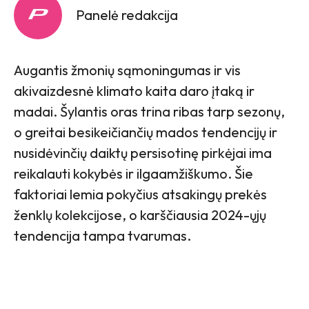
Panelė redakcija
Augantis žmonių sąmoningumas ir vis
akivaizdesnė klimato kaita daro įtaką ir
madai. Šylantis oras trina ribas tarp sezonų,
o greitai besikeičiančių mados tendencijų ir
nusidėvinčių daiktų persisotinę pirkėjai ima
reikalauti kokybės ir ilgaamžiškumo. Šie
faktoriai lemia pokyčius atsakingų prekės
ženklų kolekcijose, o karščiausia 2024-ųjų
tendencija tampa tvarumas.