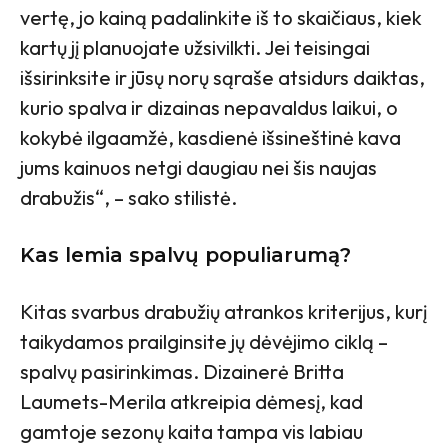
vertę, jo kainą padalinkite iš to skaičiaus, kiek
kartų jį planuojate užsivilkti. Jei teisingai
išsirinksite ir jūsų norų sąraše atsidurs daiktas,
kurio spalva ir dizainas nepavaldus laikui, o
kokybė ilgaamžė, kasdienė išsineštinė kava
jums kainuos netgi daugiau nei šis naujas
drabužis“, – sako stilistė.
Kas lemia spalvų populiarumą?
Kitas svarbus drabužių atrankos kriterijus, kurį
taikydamos prailginsite jų dėvėjimo ciklą –
spalvų pasirinkimas. Dizainerė Britta
Laumets-Merila atkreipia dėmesį, kad
gamtoje sezonų kaita tampa vis labiau