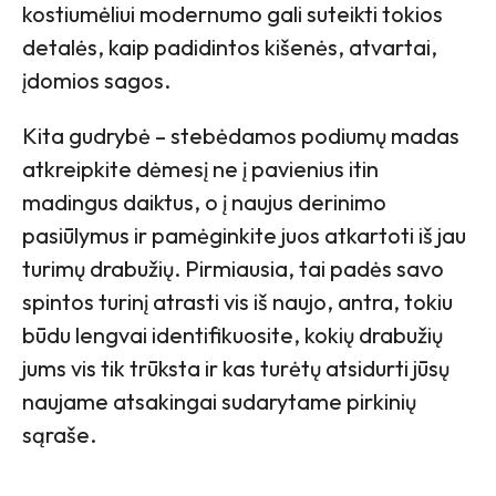
kostiumėliui modernumo gali suteikti tokios
detalės, kaip padidintos kišenės, atvartai,
įdomios sagos.
Kita gudrybė – stebėdamos podiumų madas
atkreipkite dėmesį ne į pavienius itin
madingus daiktus, o į naujus derinimo
pasiūlymus ir pamėginkite juos atkartoti iš jau
turimų drabužių. Pirmiausia, tai padės savo
spintos turinį atrasti vis iš naujo, antra, tokiu
būdu lengvai identifikuosite, kokių drabužių
jums vis tik trūksta ir kas turėtų atsidurti jūsų
naujame atsakingai sudarytame pirkinių
sąraše.