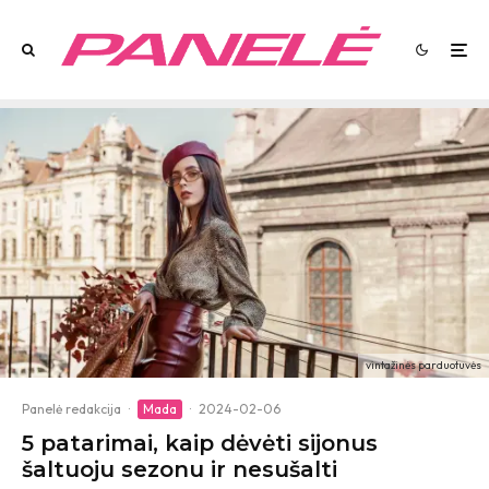
vintažinės parduotuvės
Panelė redakcija
·
Mada
·
2024-02-06
5 patarimai, kaip dėvėti sijonus
šaltuoju sezonu ir nesušalti