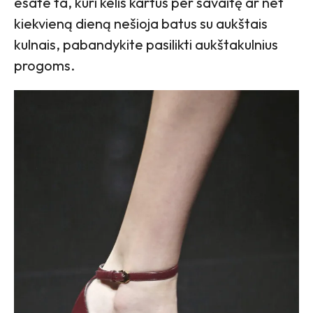
esate ta, kuri kelis kartus per savaitę ar net
kiekvieną dieną nešioja batus su aukštais
kulnais, pabandykite pasilikti aukštakulnius
progoms.