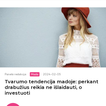
Panelė redakcija
·
Mada
·
2024-02-05
Tvarumo tendencija madoje: perkant
drabužius reikia ne išlaidauti, o
investuoti