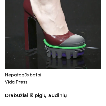
Nepatogūs batai
Vida Press
Drabužiai iš pigių audinių