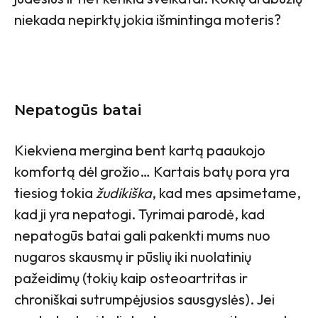
niekada nepirktų jokia išmintinga moteris?
Nepatogūs batai
Kiekviena mergina bent kartą paaukojo
komfortą dėl grožio… Kartais batų pora yra
tiesiog tokia
žudikiška
, kad mes apsimetame,
kad ji yra nepatogi. Tyrimai parodė, kad
nepatogūs batai gali pakenkti mums nuo
nugaros skausmų ir pūslių iki nuolatinių
pažeidimų (tokių kaip osteoartritas ir
chroniškai sutrumpėjusios sausgyslės). Jei