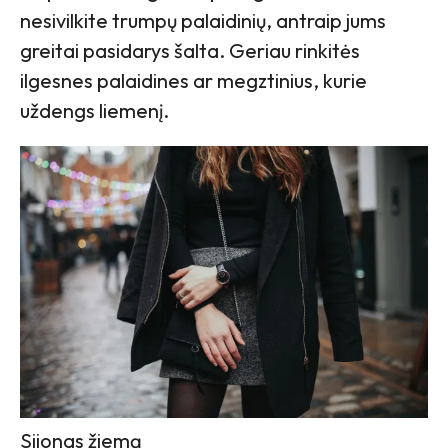
nesivilkite trumpų palaidinių, antraip jums
greitai pasidarys šalta. Geriau rinkitės
ilgesnes palaidines ar megztinius, kurie
uždengs liemenį.
Sijonas žiemą