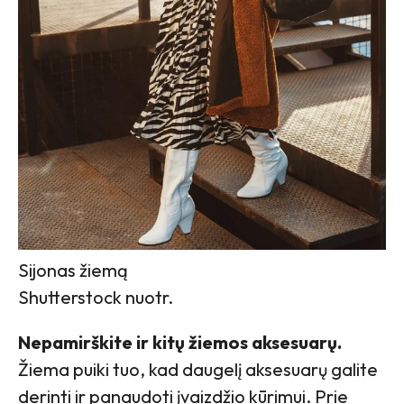
Sijonas žiemą
Shutterstock nuotr.
Nepamirškite ir kitų žiemos aksesuarų.
Žiema puiki tuo, kad daugelį aksesuarų galite
derinti ir panaudoti įvaizdžio kūrimui. Prie