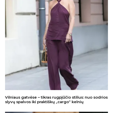
Vilniaus gatvėse – tikras rugpjūčio stilius: nuo sodrios
slyvų spalvos iki praktiškų „cargo“ kelnių