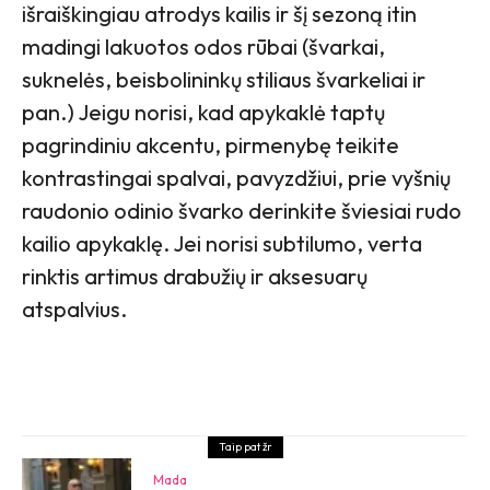
išraiškingiau atrodys kailis ir šį sezoną itin
madingi lakuotos odos rūbai (švarkai,
suknelės, beisbolininkų stiliaus švarkeliai ir
pan.) Jeigu norisi, kad apykaklė taptų
pagrindiniu akcentu, pirmenybę teikite
kontrastingai spalvai, pavyzdžiui, prie vyšnių
raudonio odinio švarko derinkite šviesiai rudo
kailio apykaklę. Jei norisi subtilumo, verta
rinktis artimus drabužių ir aksesuarų
atspalvius.
Taip pat žr
Mada