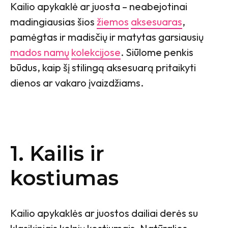
Kailio apykaklė ar juosta – neabejotinai
madingiausias šios
žiemos
aksesuaras
,
pamėgtas ir madisčių ir matytas garsiausių
mados namų
kolekcijose
. Siūlome penkis
būdus, kaip šį stilingą aksesuarą pritaikyti
dienos ar vakaro įvaizdžiams.
1. Kailis ir
kostiumas
Kailio apykaklės ar juostos dailiai derės su