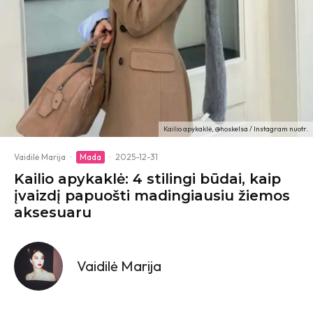
Kailio apykaklė, @hoskelsa / Instagram nuotr.
Vaidilė Marija
·
Mada
·
2025-12-31
Kailio apykaklė: 4 stilingi būdai, kaip
įvaizdį papuošti madingiausiu žiemos
aksesuaru
Vaidilė Marija