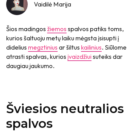
Vaidilė Marija
Šios madingos
žiemos
spalvos patiks toms,
kurios šaltuoju metų laiku mėgsta įsisupti į
didelius
megztinius
ar šiltus
kailinius
. Siūlome
atrasti spalvas, kurios
įvaizdžiui
suteiks dar
daugiau jaukumo.
Šviesios neutralios
spalvos