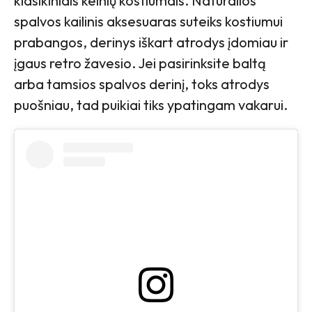
klasikiniais kelnių kostiumais. Natūralios
spalvos kailinis aksesuaras suteiks kostiumui
prabangos, derinys iškart atrodys įdomiau ir
įgaus retro žavesio. Jei pasirinksite baltą
arba tamsios spalvos derinį, toks atrodys
puošniau, tad puikiai tiks ypatingam vakarui.