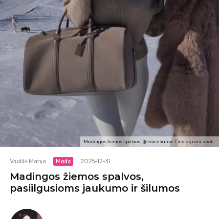
Madingos žiemos spalvos, @leoniehanne / Instagram nuotr.
Vaidilė Marija
·
Mada
·
2025-12-31
Madingos žiemos spalvos,
pasiilgusioms jaukumo ir šilumos