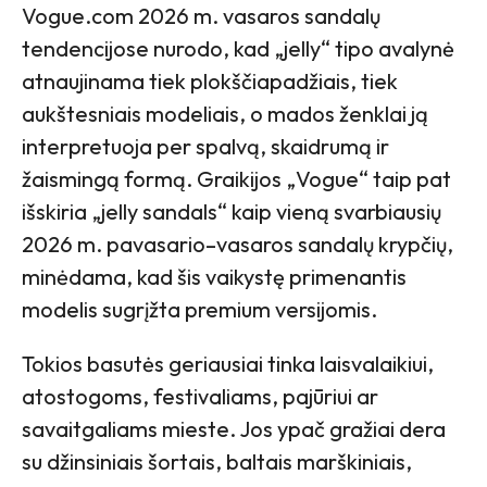
Vogue.com 2026 m. vasaros sandalų
tendencijose nurodo, kad „jelly“ tipo avalynė
atnaujinama tiek plokščiapadžiais, tiek
aukštesniais modeliais, o mados ženklai ją
interpretuoja per spalvą, skaidrumą ir
žaismingą formą. Graikijos „Vogue“ taip pat
išskiria „jelly sandals“ kaip vieną svarbiausių
2026 m. pavasario–vasaros sandalų krypčių,
minėdama, kad šis vaikystę primenantis
modelis sugrįžta premium versijomis.
Tokios basutės geriausiai tinka laisvalaikiui,
atostogoms, festivaliams, pajūriui ar
savaitgaliams mieste. Jos ypač gražiai dera
su džinsiniais šortais, baltais marškiniais,