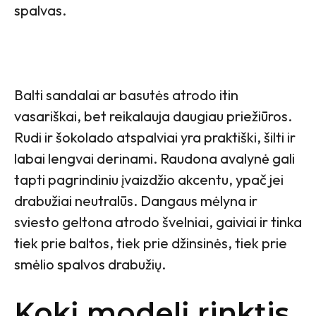
spalvas.
Balti sandalai ar basutės atrodo itin
vasariškai, bet reikalauja daugiau priežiūros.
Rudi ir šokolado atspalviai yra praktiški, šilti ir
labai lengvai derinami. Raudona avalynė gali
tapti pagrindiniu įvaizdžio akcentu, ypač jei
drabužiai neutralūs. Dangaus mėlyna ir
sviesto geltona atrodo švelniai, gaiviai ir tinka
tiek prie baltos, tiek prie džinsinės, tiek prie
smėlio spalvos drabužių.
Kokį modelį rinktis