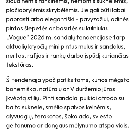
šiaudinėmis rankinėmis, nertomis suknelėmis,
plačiabrylėmis skrybėlėmis. Jie gali būti labai
paprasti arba elegantiški – pavyzdžiui, odinės
pintos šlepetės ar basutės su kulniuku.
„Vogue“ 2026 m. sandalų tendencijose tarp
aktualių krypčių mini pintus mulus ir sandalus,
nertas, rafijos ir rankų darbo įspūdį kuriančias
tekstūras.
Ši tendencija ypač patiks toms, kurios mėgsta
bohemišką, natūralų ar Viduržemio jūros
įkvėptą stilių. Pinti sandalai puikiai atrodo su
balta suknele, smėlio spalvos kelnėmis,
alyvuogių, terakotos, šokolado, sviesto
geltonumo ar dangaus mėlynumo atspalviais.