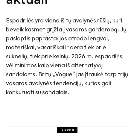
Espadrilės yra viena iš tų avalynės rūšių, kuri
beveik kasmet grįžta į vasaros garderobą. Jų
paslaptis paprasta: jos atrodo lengvai,
moteriškai, vasariškai ir dera tiek prie
suknelių, tiek prie kelnių. 2026 m. espadrilės
vėl minimos kaip viena iš alternatyvų
sandalams. Britų „Vogue“ jas įtraukė tarp trijų
vasaros avalynės tendencijų, kurios gali
konkuruoti su sandalais.
Taip pat žr