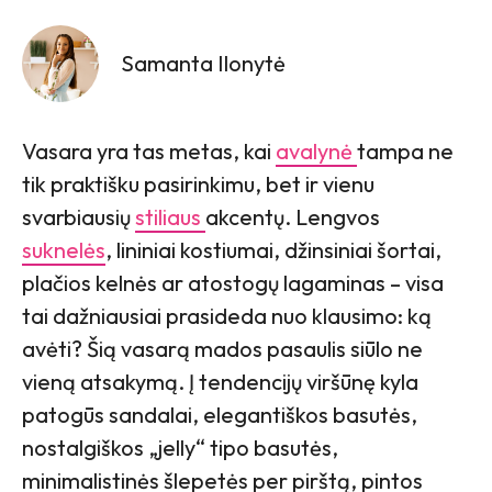
Samanta Ilonytė
Vasara yra tas metas, kai
avalynė
tampa ne
tik praktišku pasirinkimu, bet ir vienu
svarbiausių
stiliaus
akcentų. Lengvos
suknelės
, lininiai kostiumai, džinsiniai šortai,
plačios kelnės ar atostogų lagaminas – visa
tai dažniausiai prasideda nuo klausimo: ką
avėti? Šią vasarą mados pasaulis siūlo ne
vieną atsakymą. Į tendencijų viršūnę kyla
patogūs sandalai, elegantiškos basutės,
nostalgiškos „jelly“ tipo basutės,
minimalistinės šlepetės per pirštą, pintos