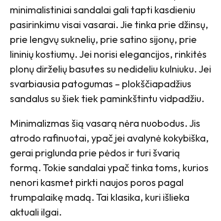
minimalistiniai sandalai gali tapti kasdieniu
pasirinkimu visai vasarai. Jie tinka prie džinsų,
prie lengvų suknelių, prie satino sijonų, prie
lininių kostiumų. Jei norisi elegancijos, rinkitės
plonų dirželių basutes su nedideliu kulniuku. Jei
svarbiausia patogumas – plokščiapadžius
sandalus su šiek tiek paminkštintu vidpadžiu.
Minimalizmas šią vasarą nėra nuobodus. Jis
atrodo rafinuotai, ypač jei avalynė kokybiška,
gerai priglunda prie pėdos ir turi švarią
formą. Tokie sandalai ypač tinka toms, kurios
nenori kasmet pirkti naujos poros pagal
trumpalaikę madą. Tai klasika, kuri išlieka
aktuali ilgai.