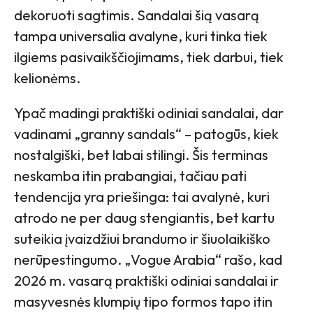
dekoruoti sagtimis. Sandalai šią vasarą
tampa universalia avalyne, kuri tinka tiek
ilgiems pasivaikščiojimams, tiek darbui, tiek
kelionėms.
Ypač madingi praktiški odiniai sandalai, dar
vadinami „granny sandals“ – patogūs, kiek
nostalgiški, bet labai stilingi. Šis terminas
neskamba itin prabangiai, tačiau pati
tendencija yra priešinga: tai avalynė, kuri
atrodo ne per daug stengiantis, bet kartu
suteikia įvaizdžiui brandumo ir šiuolaikiško
nerūpestingumo. „Vogue Arabia“ rašo, kad
2026 m. vasarą praktiški odiniai sandalai ir
masyvesnės klumpių tipo formos tapo itin