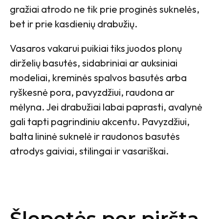
gražiai atrodo ne tik prie proginės suknelės,
bet ir prie kasdienių drabužių.
Vasaros vakarui puikiai tiks juodos plonų
dirželių basutės, sidabriniai ar auksiniai
modeliai, kreminės spalvos basutės arba
ryškesnė pora, pavyzdžiui, raudona ar
mėlyna. Jei drabužiai labai paprasti, avalynė
gali tapti pagrindiniu akcentu. Pavyzdžiui,
balta lininė suknelė ir raudonos basutės
atrodys gaiviai, stilingai ir vasariškai.
Šlepetės per pirštą