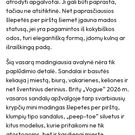
atrodyti apgalvotai. Ji gali būti paprasta,
tačiau ne atsitiktinė. Net paprasčiausios
šlepetės per pirštą šiemet įgauna mados
statusą, jei yra pagamintos iš kokybiškos
odos, turi elegantišką formą, įdomų kulną ar
išraiškingą padą.
Šią vasarą madingiausia avalynė nėra tik
paplūdimio detalė. Sandalai ir basutės
keliauja į miestą, biurą, vakarienes, keliones ir
net šventinius derinius. Britų „Vogue“ 2026 m.
vasaros sandalų apžvalgoje tarp svarbiausių
krypčių mini madingas šlepetes per pirštą,
klumpių tipo sandalus, „peep-toe“ siluetus ir
kitus modelius, kurie pritaikomi ne tik
atostogoms, bet ir kasdienai mieste.