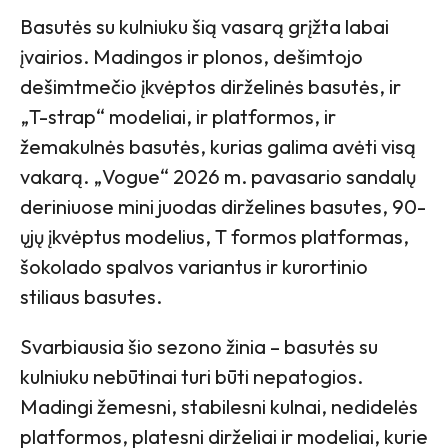
Basutės su kulniuku šią vasarą grįžta labai
įvairios. Madingos ir plonos, dešimtojo
dešimtmečio įkvėptos dirželinės basutės, ir
„T-strap“ modeliai, ir platformos, ir
žemakulnės basutės, kurias galima avėti visą
vakarą. „Vogue“ 2026 m. pavasario sandalų
deriniuose mini juodas dirželines basutes, 90-
ųjų įkvėptus modelius, T formos platformas,
šokolado spalvos variantus ir kurortinio
stiliaus basutes.
Svarbiausia šio sezono žinia – basutės su
kulniuku nebūtinai turi būti nepatogios.
Madingi žemesni, stabilesni kulnai, nedidelės
platformos, platesni dirželiai ir modeliai, kurie