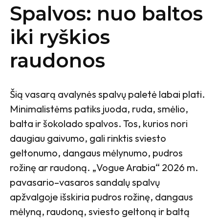
Spalvos: nuo baltos
iki ryškios
raudonos
Šią vasarą avalynės spalvų paletė labai plati.
Minimalistėms patiks juoda, ruda, smėlio,
balta ir šokolado spalvos. Tos, kurios nori
daugiau gaivumo, gali rinktis sviesto
geltonumo, dangaus mėlynumo, pudros
rožinę ar raudoną. „Vogue Arabia“ 2026 m.
pavasario–vasaros sandalų spalvų
apžvalgoje išskiria pudros rožinę, dangaus
mėlyną, raudoną, sviesto geltoną ir baltą