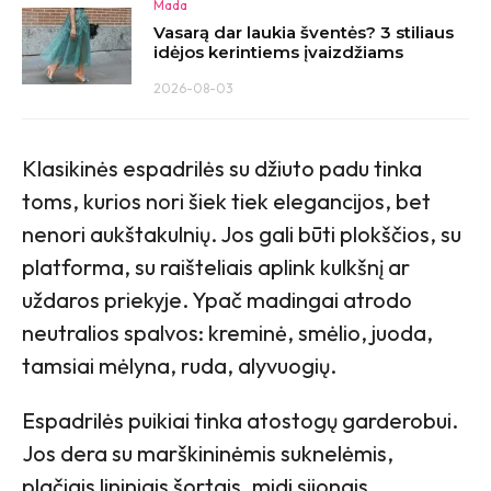
Mada
Vasarą dar laukia šventės? 3 stiliaus
idėjos kerintiems įvaizdžiams
2026-08-03
Klasikinės espadrilės su džiuto padu tinka
toms, kurios nori šiek tiek elegancijos, bet
nenori aukštakulnių. Jos gali būti plokščios, su
platforma, su raišteliais aplink kulkšnį ar
uždaros priekyje. Ypač madingai atrodo
neutralios spalvos: kreminė, smėlio, juoda,
tamsiai mėlyna, ruda, alyvuogių.
Espadrilės puikiai tinka atostogų garderobui.
Jos dera su marškininėmis suknelėmis,
plačiais lininiais šortais, midi sijonais,