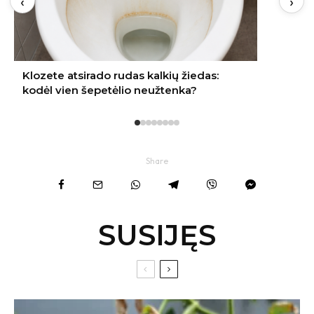
‹
›
Share
SUSIJĘS