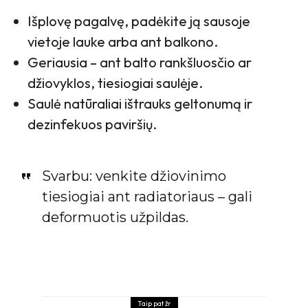
Išplovę pagalvę, padėkite ją sausoje
vietoje lauke arba ant balkono.
Geriausia – ant balto rankšluosčio ar
džiovyklos, tiesiogiai saulėje.
Saulė natūraliai ištrauks geltonumą ir
dezinfekuos paviršių.
Svarbu: venkite džiovinimo
tiesiogiai ant radiatoriaus – gali
deformuotis užpildas.
Taip pat žr