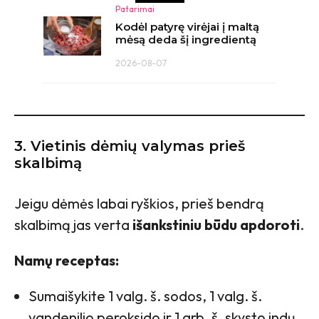
Patarimai
Kodėl patyrę virėjai į maltą
mėsą deda šį ingredientą
2026-08-07
3. Vietinis dėmių valymas prieš
skalbimą
Jeigu dėmės labai ryškios, prieš bendrą
skalbimą jas verta
išankstiniu būdu apdoroti
.
Namų receptas:
Sumaišykite 1 valg. š. sodos, 1 valg. š.
vandenilio peroksido ir 1 arb. š. skysto indų