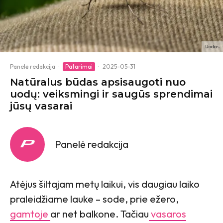
Uodas
Panelė redakcija
·
Patarimai
·
2025-05-31
Natūralus būdas apsisaugoti nuo
uodų: veiksmingi ir saugūs sprendimai
jūsų vasarai
Panelė redakcija
Atėjus šiltajam metų laikui, vis daugiau laiko
praleidžiame lauke – sode, prie ežero,
gamtoje
ar net balkone. Tačiau
vasaros