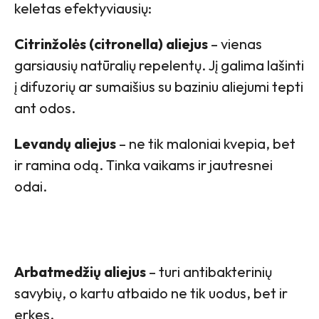
keletas efektyviausių:
Citrinžolės (citronella) aliejus
– vienas
garsiausių natūralių repelentų. Jį galima lašinti
į difuzorių ar sumaišius su baziniu aliejumi tepti
ant odos.
Levandų aliejus
– ne tik maloniai kvepia, bet
ir ramina odą. Tinka vaikams ir jautresnei
odai.
Arbatmedžių aliejus
– turi antibakterinių
savybių, o kartu atbaido ne tik uodus, bet ir
erkes.