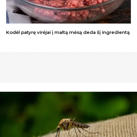
Kodėl patyrę virėjai į maltą mėsą deda šį ingredientą