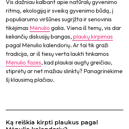
Vis dažniau kalbant apie natūralų gyvenimo
ritmą, ekologiją ir sveiką gyvenimo būdą, į
populiarumo viršūnes sugrįžta ir senovinis
tikėjimas
Mėnulio
galia. Viena iš temų, vis dar
keliančių diskusijų bangas,
plaukų kirpimas
pagal Mėnulio kalendorių. Ar tai tik graži
tradicija, ar iš tiesų verta laukti tinkamos
Mėnulio fazės
, kad plaukai augtų greičiau,
stiprėtų ar net mažiau slinktų? Panagrinėkime
šį klausimą plačiau.
Ką reiškia kirpti plaukus pagal