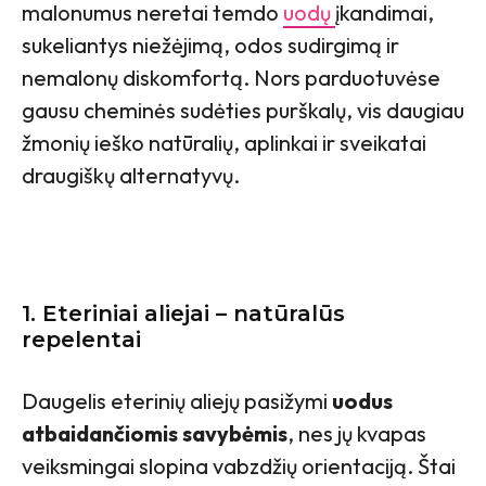
malonumus neretai temdo
uodų
įkandimai,
sukeliantys niežėjimą, odos sudirgimą ir
nemalonų diskomfortą. Nors parduotuvėse
gausu cheminės sudėties purškalų, vis daugiau
žmonių ieško natūralių, aplinkai ir sveikatai
draugiškų alternatyvų.
1. Eteriniai aliejai – natūralūs
repelentai
Daugelis eterinių aliejų pasižymi
uodus
atbaidančiomis savybėmis
, nes jų kvapas
veiksmingai slopina vabzdžių orientaciją. Štai