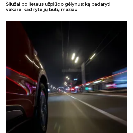
Šliužai po lietaus užplūdo gėlynus: ką padaryti
vakare, kad ryte jų būtų mažiau