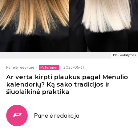
Plaukų dažymas
Panelė redakcija
·
Patarimai
·
2025-05-31
Ar verta kirpti plaukus pagal Mėnulio
kalendorių? Ką sako tradicijos ir
šiuolaikinė praktika
Panelė redakcija