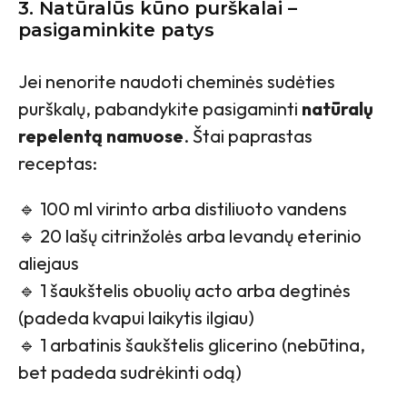
3. Natūralūs kūno purškalai –
pasigaminkite patys
Jei nenorite naudoti cheminės sudėties
purškalų, pabandykite pasigaminti
natūralų
repelentą namuose
. Štai paprastas
receptas:
🔹 100 ml virinto arba distiliuoto vandens
🔹 20 lašų citrinžolės arba levandų eterinio
aliejaus
🔹 1 šaukštelis obuolių acto arba degtinės
(padeda kvapui laikytis ilgiau)
🔹 1 arbatinis šaukštelis glicerino (nebūtina,
bet padeda sudrėkinti odą)