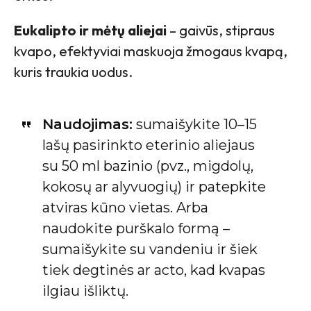
Eukalipto ir mėtų aliejai
– gaivūs, stipraus
kvapo, efektyviai maskuoja žmogaus kvapą,
kuris traukia uodus.
Naudojimas:
sumaišykite 10–15
lašų pasirinkto eterinio aliejaus
su 50 ml bazinio (pvz., migdolų,
kokosų ar alyvuogių) ir patepkite
atviras kūno vietas. Arba
naudokite purškalo formą –
sumaišykite su vandeniu ir šiek
tiek degtinės ar acto, kad kvapas
ilgiau išliktų.