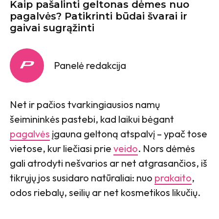
Kaip pašalinti geltonas dėmes nuo
pagalvės? Patikrinti būdai švarai ir
gaivai sugrąžinti
Panelė redakcija
Net ir pačios tvarkingiausios namų
šeimininkės pastebi, kad laikui bėgant
pagalvės
įgauna geltoną atspalvį – ypač tose
vietose, kur liečiasi prie
veido
. Nors dėmės
gali atrodyti nešvarios ar net atgrasančios, iš
tikrųjų jos susidaro natūraliai: nuo
prakaito
,
odos riebalų, seilių ar net kosmetikos likučių.