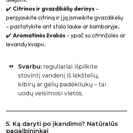
✔️
Citrinos ir gvazdikėlių derinys
–
perpjaukite citriną ir į ją įsmeikite gvazdikėlių
– pastatykite ant stalo lauke ar kambaryje.
✔️
Aromatinės žvakės
– ypač su citrinžolės ar
levandų kvapu.
Svarbu:
reguliariai išpilkite
stovintį vandenį iš lėkštelių,
kibirų ar gėlių padėkliukų – tai
uodų veisimosi vietos.
5. Ką daryti po įkandimo? Natūralūs
pagalbininkai