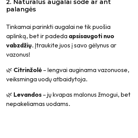
2. Natūralūs augalai sode ar ant
palangės
Tinkamai parinkti augalai ne tik puošia
aplinką, bet ir padeda
apsisaugoti nuo
vabzdžių
. Įtraukite juos į savo gėlynus ar
vazonus!
🌿
Citrinžolė
– lengvai auginama vazonuose,
veiksminga uodų atbaidytoja.
🌿
Levandos
– jų kvapas malonus žmogui, bet
nepakeliamas uodams.