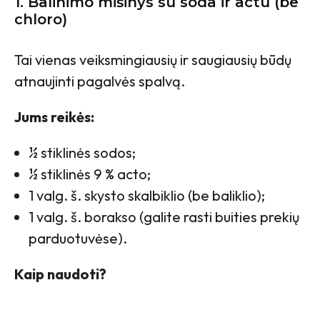
1. Balinimo mišinys su soda ir actu (be
chloro)
Tai vienas veiksmingiausių ir saugiausių būdų
atnaujinti pagalvės spalvą.
Jums reikės:
½ stiklinės sodos;
½ stiklinės 9 % acto;
1 valg. š. skysto skalbiklio (be baliklio);
1 valg. š. borakso (galite rasti buities prekių
parduotuvėse).
Kaip naudoti?