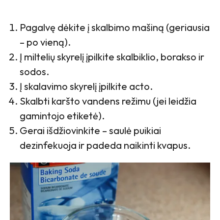
Pagalvę dėkite į skalbimo mašiną (geriausia
– po vieną).
Į miltelių skyrelį įpilkite skalbiklio, borakso ir
sodos.
Į skalavimo skyrelį įpilkite acto.
Skalbti karšto vandens režimu (jei leidžia
gamintojo etiketė).
Gerai išdžiovinkite – saulė puikiai
dezinfekuoja ir padeda naikinti kvapus.