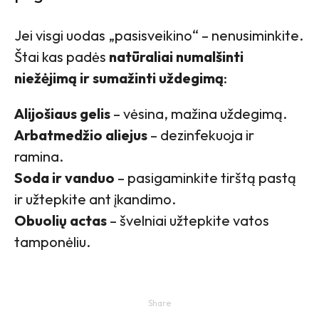
Jei visgi uodas „pasisveikino“ – nenusiminkite.
Štai kas padės
natūraliai numalšinti
niežėjimą ir sumažinti uždegimą
:
Alijošiaus gelis
– vėsina, mažina uždegimą.
Arbatmedžio aliejus
– dezinfekuoja ir
ramina.
Soda ir vanduo
– pasigaminkite tirštą pastą
ir užtepkite ant įkandimo.
Obuolių actas
– švelniai užtepkite vatos
tamponėliu.
Share