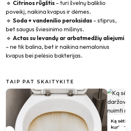
🔹
Citrinos rūgštis
– turi švelnų baliklio
poveikį, naikina kvapus ir dėmes.
🔹
Soda + vandenilio peroksidas
– stiprus,
bet saugus šviesinimo mišinys.
🔹
Actas su levandų ar arbatmedžių aliejumi
– ne tik balina, bet ir naikina nemalonius
kvapus bei pelėsio bakterijas.
TAIP PAT SKAITYKITE
Indai po 
gali būti
Ką sėti rugpjūtį Lietuvoje: 9 daržovės,
kurių derlių dar spėsite nuimti rudenį