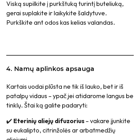
Viską supilkite į purkštuką turintį buteliuką,
gerai suplakite ir laikykite šaldytuve.
Purkškite ant odos kas kelias valandas.
4. Namų aplinkos apsauga
Kartais uodai plūsta ne tik iš lauko, bet ir iš
patalpų vidaus – ypač jei atidarome langus be
tinklų. Štai ką galite padaryti:
✔️
Eterinių aliejų difuzorius
– vakare įjunkite
su eukalipto, citrinžolės ar arbatmedžių
aliejumi.