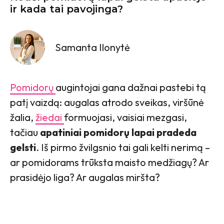
ir kada tai pavojinga?
Samanta Ilonytė
Pomidorų
augintojai gana dažnai pastebi tą
patį vaizdą: augalas atrodo sveikas, viršūnė
žalia,
žiedai
formuojasi, vaisiai mezgasi,
tačiau
apatiniai pomidorų lapai pradeda
gelsti
. Iš pirmo žvilgsnio tai gali kelti nerimą –
ar pomidorams trūksta maisto medžiagų? Ar
prasidėjo liga? Ar augalas miršta?