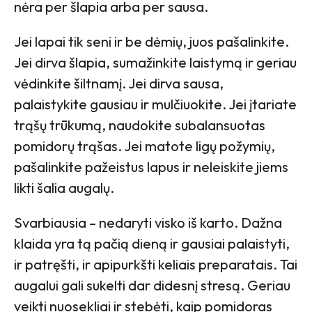
nėra per šlapia arba per sausa.
Jei lapai tik seni ir be dėmių, juos pašalinkite.
Jei dirva šlapia, sumažinkite laistymą ir geriau
vėdinkite šiltnamį. Jei dirva sausa,
palaistykite gausiau ir mulčiuokite. Jei įtariate
trąšų trūkumą, naudokite subalansuotas
pomidorų trąšas. Jei matote ligų požymių,
pašalinkite pažeistus lapus ir neleiskite jiems
likti šalia augalų.
Svarbiausia – nedaryti visko iš karto. Dažna
klaida yra tą pačią dieną ir gausiai palaistyti,
ir patręšti, ir apipurkšti keliais preparatais. Tai
augalui gali sukelti dar didesnį stresą. Geriau
veikti nuosekliai ir stebėti, kaip pomidoras