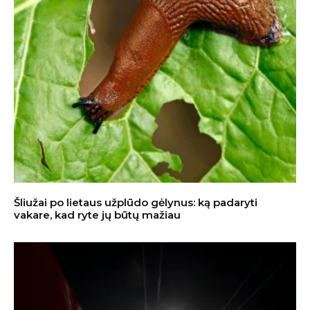
Šliužai po lietaus užplūdo gėlynus: ką padaryti
vakare, kad ryte jų būtų mažiau