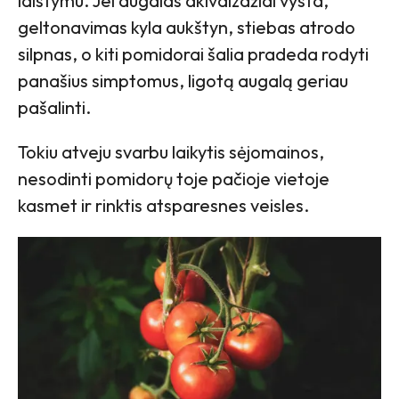
laistymu. Jei augalas akivaizdžiai vysta,
geltonavimas kyla aukštyn, stiebas atrodo
silpnas, o kiti pomidorai šalia pradeda rodyti
panašius simptomus, ligotą augalą geriau
pašalinti.
Tokiu atveju svarbu laikytis sėjomainos,
nesodinti pomidorų toje pačioje vietoje
kasmet ir rinktis atsparesnes veisles.