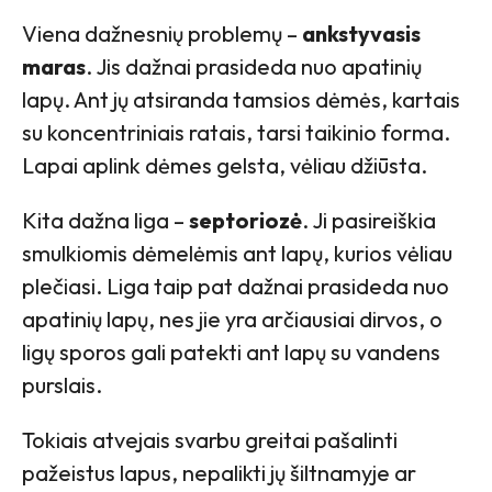
Viena dažnesnių problemų –
ankstyvasis
maras
. Jis dažnai prasideda nuo apatinių
lapų. Ant jų atsiranda tamsios dėmės, kartais
su koncentriniais ratais, tarsi taikinio forma.
Lapai aplink dėmes gelsta, vėliau džiūsta.
Kita dažna liga –
septoriozė
. Ji pasireiškia
smulkiomis dėmelėmis ant lapų, kurios vėliau
plečiasi. Liga taip pat dažnai prasideda nuo
apatinių lapų, nes jie yra arčiausiai dirvos, o
ligų sporos gali patekti ant lapų su vandens
purslais.
Tokiais atvejais svarbu greitai pašalinti
pažeistus lapus, nepalikti jų šiltnamyje ar