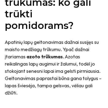
trūkumas: ko gali
trūkti
pomidorams?
Apatinių lapų geltonavimas dažnai susijęs su
maisto medžiagų trūkumu. Ypač dažnai
įtariamas
azoto trūkumas
. Azotas
reikalingas lapų augimui ir žalumui, todėl jo
stokojant senesni lapai ima gelsti pirmiausia.
Geltonavimas paprastai būna gana tolygus –
lapas šviesėja, tampa gelsvas, vėliau gali
džiūti.