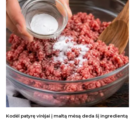
Kodėl patyrę virėjai į maltą mėsą deda šį ingredientą