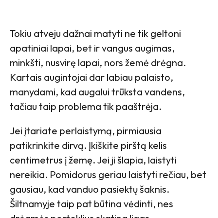
Tokiu atveju dažnai matyti ne tik geltoni
apatiniai lapai, bet ir vangus augimas,
minkšti, nusvirę lapai, nors žemė drėgna.
Kartais augintojai dar labiau palaisto,
manydami, kad augalui trūksta vandens,
tačiau taip problema tik paaštrėja.
Jei įtariate perlaistymą, pirmiausia
patikrinkite dirvą. Įkiškite pirštą kelis
centimetrus į žemę. Jei ji šlapia, laistyti
nereikia. Pomidorus geriau laistyti rečiau, bet
gausiau, kad vanduo pasiektų šaknis.
Šiltnamyje taip pat būtina vėdinti, nes