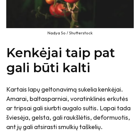
Nadya So / Shutterstock
Kenkėjai taip pat
gali būti kalti
Kartais lapų geltonavimą sukelia kenkėjai.
Amarai, baltasparniai, voratinklinės erkutės
ar tripsai gali siurbti augalo sultis. Lapai tada
šviesėja, gelsta, gali raukšlėtis, deformuotis,
ant jų gali atsirasti smulkių taškelių.