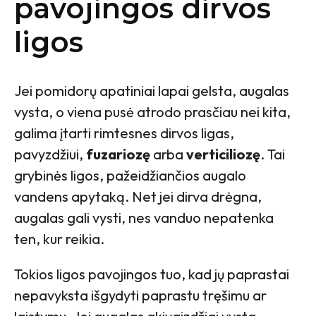
pavojingos dirvos
ligos
Jei pomidorų apatiniai lapai gelsta, augalas
vysta, o viena pusė atrodo prasčiau nei kita,
galima įtarti rimtesnes dirvos ligas,
pavyzdžiui,
fuzariozę
arba
verticiliozę
. Tai
grybinės ligos, pažeidžiančios augalo
vandens apytaką. Net jei dirva drėgna,
augalas gali vysti, nes vanduo nepatenka
ten, kur reikia.
Tokios ligos pavojingos tuo, kad jų paprastai
nepavyksta išgydyti paprastu tręšimu ar