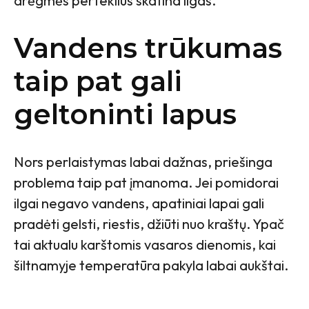
drėgmės perteklius skatina ligas.
Vandens trūkumas
taip pat gali
geltoninti lapus
Nors perlaistymas labai dažnas, priešinga
problema taip pat įmanoma. Jei pomidorai
ilgai negavo vandens, apatiniai lapai gali
pradėti gelsti, riestis, džiūti nuo kraštų. Ypač
tai aktualu karštomis vasaros dienomis, kai
šiltnamyje temperatūra pakyla labai aukštai.