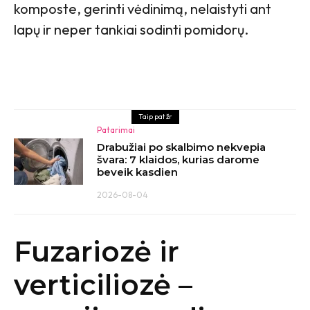
komposte, gerinti vėdinimą, nelaistyti ant
lapų ir neper tankiai sodinti pomidorų.
Taip pat žr
Patarimai
Drabužiai po skalbimo nekvepia
švara: 7 klaidos, kurias darome
beveik kasdien
2026-08-04
Fuzariozė ir
verticiliozė –